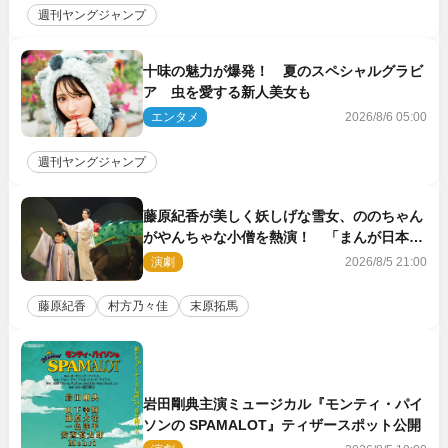
週刊ヤングジャンプ
十味の魅力が爆発！ 夏のスペシャルグラビ
ア 虫を愛する新人美女も
エンタメ
2026/8/6 05:00
週刊ヤングジャンプ
藤原紀香が美しく妖しげな雪女、ののちゃん
がやんちゃな小僧を熱演！ 「まんが日本昔
ばなし」劇場開幕
演劇
2026/8/5 21:00
藤原紀香
村方乃々佳
末原拓馬
岩田剛典主演ミュージカル『モンティ・パイ
ソンの SPAMALOT』ティザースポット公開