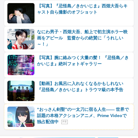
【写真】『忌怪島／きかいじま』西畑大吾らキ
ャスト自ら撮影のオフショット
なにわ男子・西畑大吾、船上で初主演ホラー映
画をアピール 監督からの絶賛に「うれしい
～！」
【写真】腕に絡みつく大量の髪！ 『忌怪島／き
かいじま』絶叫フォトギャラリー
【動画】お風呂に入れなくなるかもしれない
『忌怪島／きかいじま』トラウマ級の本予告
“おっさん剣聖”の一太刀に宿る人生―― 世界で
話題の本格アクションアニメ、Prime Videoで
独占配信中
P R