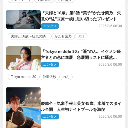
『夫婦と16歳』第6話 “美子”かたせ梨乃、失
意の“紘”豆原一成に思い切ったプレゼント
エンタメ
2026/8/6 06:30
夫婦と16歳〜狂気の隣...
かたせ梨乃
JO1
『Tokyo middle 30』“遥”のん、イケメン経
営者との恋に進展 急展開ラストに騒然
「え…いきなり」「嫌な予感」
エンタメ
2026/8/6 06:00
Tokyo middle 30
仲里依紗
のん
慶應卒・気象予報士美女45歳、水着でスタイ
ル全開 人生初ナイトプールを満喫
エンタメ
2026/8/6 06:00