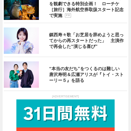
を観劇できる特別企画！ ローチケ
［旅行］海外航空券取扱スタート記念
で実施
P R
鎮西寿々歌「お芝居を辞めようと思っ
てからの再スタートだった」 主演作
で再会した“演じる喜び”
“本当の友だち”をつくるのは難しい
唐沢寿明＆広瀬アリスが『トイ・スト
ーリー５』を語る
[ADVERTISEMENT]