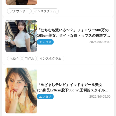
アナウンサー
インスタグラム
「むちむち派いる〜？」フォロワー500万の
165cm美女、タイトな白トップスの抜群プロ
ポーションにネット衝撃
エンタメ
2026/8/6 06:00
ちゆう
TikTok
インスタグラム
「めざましテレビ」イマドキガール美女
に“身長176cm股下90cm”圧倒的スタイルの
美女も ヤンジャン最新号
エンタメ
2026/8/6 05:00