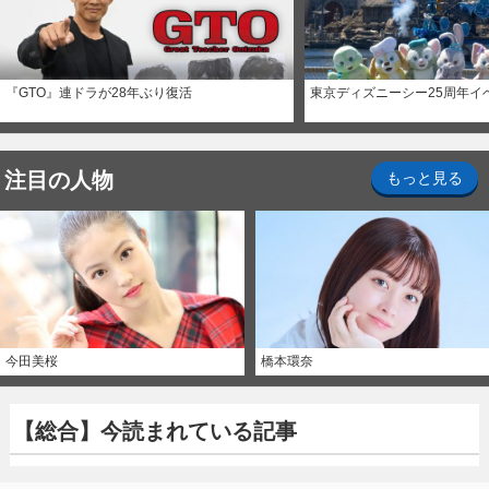
『GTO』連ドラが28年ぶり復活
東京ディズニーシー25周年イ
注目の人物
もっと見る
今田美桜
橋本環奈
【総合】今読まれている記事