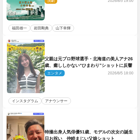
演劇
2026/8/5 19:00
福田雄一
岩田剛典
山下幸輝
父親は元プロ野球選手・北海道の美人アナ26
歳、癒ししかない“ひまわり”ショットに反響
エンタメ
2026/8/5 18:00
インスタグラム
アナウンサー
特撮出身人気俳優51歳、モデルの次女の誕生
日お祝い 仲睦まじい父娘ショット