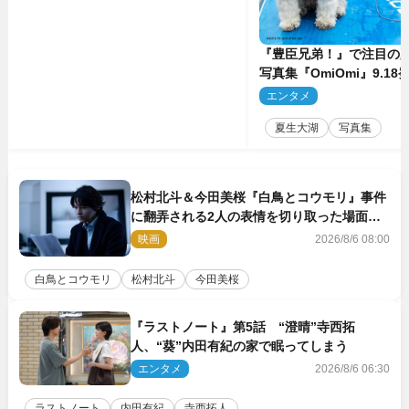
『豊臣兄弟！』で注目の
写真集『OmiOmi』9.1
行カット解禁
エンタメ
2
夏生大湖
写真集
松村北斗＆今田美桜『白鳥とコウモリ』事件
に翻弄される2人の表情を切り取った場面写
真解禁
映画
2026/8/6 08:00
白鳥とコウモリ
松村北斗
今田美桜
『ラストノート』第5話 “澄晴”寺西拓
人、“葵”内田有紀の家で眠ってしまう
エンタメ
2026/8/6 06:30
ラストノート
内田有紀
寺西拓人