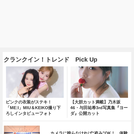
クランクイン！トレンド Pick Up
ピンクの衣装がステキ！
【大胆カット満載】乃木坂
「ME:I」MIU＆KEIKO撮り下
46・与田祐希3rd写真集『ヨー
ろしインタビューフォト
ダ』公開カット
カメラに映らなければ“盗み”OK！ 体験