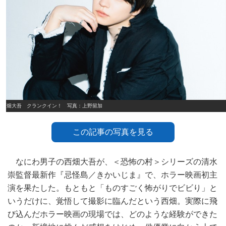
西畑大吾 クランクイン！ 写真：上野留加
この記事の写真を見る
なにわ男子の西畑大吾が、＜恐怖の村＞シリーズの清水
崇監督最新作『忌怪島／きかいじま』で、ホラー映画初主
演を果たした。もともと「ものすごく怖がりでビビり」と
いうだけに、覚悟して撮影に臨んだという西畑。実際に飛
び込んだホラー映画の現場では、どのような経験ができた