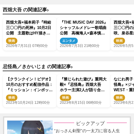
›
西畑大吾 の関連記事
西畑大吾×福本莉子『時給
『THE MUSIC DAY 2026』
西畑大吾×
三〇〇円の死神』10月2日
シャッフルメドレー歌唱曲
三〇〇円の
公開 主題歌はHY描き下
公開 高橋海人×森本慎太
咲、泉谷星
ろし「心海」
郎ら競演
登場の特報
映画
エンタメ
映画
禁
2026年7月31日 07時00分
2026年7月3日 21時00分
2026年5月5
›
忌怪島／きかいじま の関連記事
【クランクイン！ビデオ】
『禁じられた遊び』重岡大
なにわ男子
10月のおすすめ配信作品：
毅×『忌怪島』西畑大吾
怪島』×ジ
『ミッション：インポッシ
ホラー主演2人が語り合
WEST・
ブル／デッドレコニング
う“禁断”コラボ動画公開
れた遊び』
映画
映画
映画
PART ONE』『マイ・エレ
動画公開
2023年10月24日 12時00分
2023年8月15日 06時00分
2023年6月2
メント』『BLUE GIANT』
ほか
ピックアップ
“おっさん剣聖”の一太刀に宿る人生