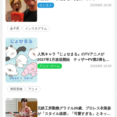
エンタメ
2026/8/5 18:00
金子昇
インスタグラム
人気キャラ『じょせまる』のTVアニメが
2027年1月放送開始 ティザーPV第2弾も解
禁に
アニメ･ゲーム
2026/8/5 18:00
津田里穂
アニメ
元鉄工所勤務グラドル26歳、プロレス衣装姿
が「スタイル抜群」「可愛すぎる」とネット