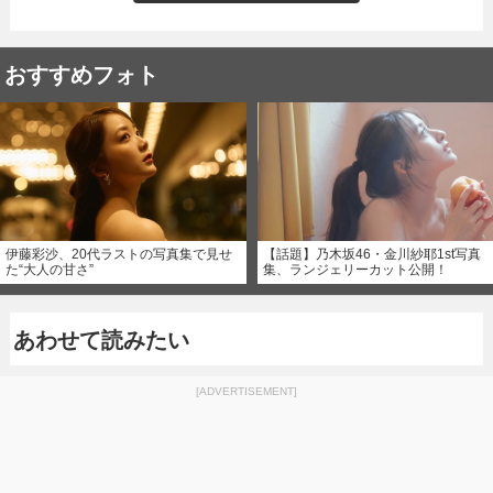
おすすめフォト
伊藤彩沙、20代ラストの写真集で見せ
【話題】乃木坂46・金川紗耶1st写真
た“大人の甘さ”
集、ランジェリーカット公開！
あわせて読みたい
[ADVERTISEMENT]