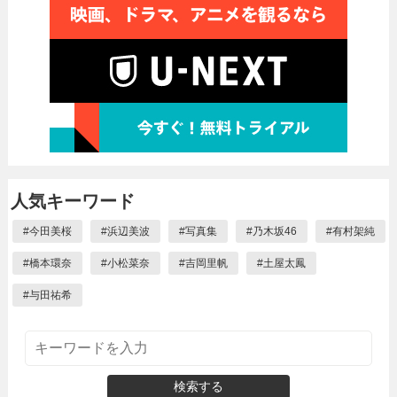
人気キーワード
#
今田美桜
#
浜辺美波
#
写真集
#
乃木坂46
#
有村架純
#
橋本環奈
#
小松菜奈
#
吉岡里帆
#
土屋太鳳
#
与田祐希
検索する