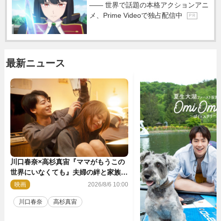
―― 世界で話題の本格アクションアニ
メ、Prime Videoで独占配信中
P R
最新ニュース
川口春奈×高杉真宙『ママがもうこの
世界にいなくても』夫婦の絆と家族の
愛を映す場面写真公開
映画
2026/8/6 10:00
川口春奈
高杉真宙