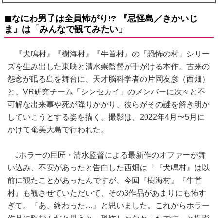
◼︎なにわ男子は全員怖がり!? 『忌怪島／きかいじ
ま』は「みんなで観てみたい」
『犬鳴村』『樹海村』『牛首村』の「恐怖の村」シリー
ズを生み出した東映と清水崇監督が手がける本作。古来の
怨念が眠る島を舞台に、天才脳科学者の片岡友彦（西畑）
と、VR研究チーム「シンセカイ」のメンバーに次々と不
可解な出来事や死が降りかかり、彼らがその謎を解き明か
していこうとする姿を描く。撮影は、2022年4月〜5月に
かけて奄美大島で行われた。
Jホラーの巨匠・清水監督による最新作のオファーが舞
い込み、不安があったと告白した西畑は「『犬鳴村』は以
前に観たことがあったんですが、今回『樹海村』『牛首
村』も観させていただいて、その3作品があまりにも怖す
ぎて。『あ、終わった…』と思いました。これからホラー