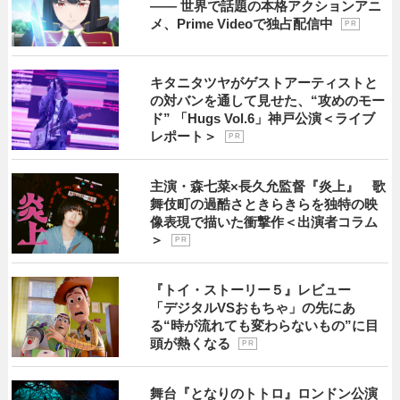
―― 世界で話題の本格アクションアニ
メ、Prime Videoで独占配信中
P R
キタニタツヤがゲストアーティストと
の対バンを通して見せた、“攻めのモー
ド” 「Hugs Vol.6」神戸公演＜ライブ
レポート＞
P R
主演・森七菜×長久允監督『炎上』 歌
舞伎町の過酷さときらきらを独特の映
像表現で描いた衝撃作＜出演者コラム
＞
P R
『トイ・ストーリー５』レビュー
「デジタルVSおもちゃ」の先にあ
る“時が流れても変わらないもの”に目
頭が熱くなる
P R
舞台『となりのトトロ』ロンドン公演