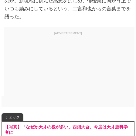
のか。新境地に挑んだ感想をはじめ、俳優業に向かう上で
いつも励みにしているという、二宮和也からの言葉までを
語った。
[ADVERTISEMENT]
チェック
【写真】「なぜか天才の役が多い」西畑大吾、今度は天才脳科学
者に