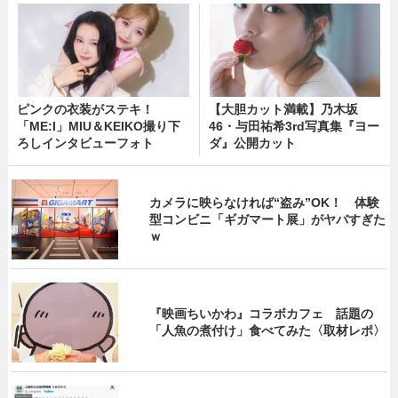
ピンクの衣装がステキ！
【大胆カット満載】乃木坂
「ME:I」MIU＆KEIKO撮り下
46・与田祐希3rd写真集『ヨー
ろしインタビューフォト
ダ』公開カット
カメラに映らなければ“盗み”OK！ 体験
型コンビニ「ギガマート展」がヤバすぎた
ｗ
『映画ちいかわ』コラボカフェ 話題の
「人魚の煮付け」食べてみた〈取材レポ〉