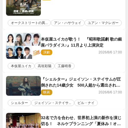
オークストリートの異...
アン・ハサウェイ
ユアン・マクレガー
本仮屋ユイカが歌う！ 『昭和歌謡劇 歌の銀
座パラダイス♪』11月より上演決定
演劇
2026/8/6 17:00
本仮屋ユイカ
高垣彩陽
工藤晴香
『シェルター』ジェイソン・ステイサムが圧
倒された14歳少女 500人超から選出された
新鋭ボディ・レイ・ブレスナックとは
映画
2026/8/6 17:00
シェルター
ジェイソン・ステイサ...
ビル・ナイ
32名で力を合わせ、世界初上演の新作を演じ
切る！ ネルケプランニング「夏休み！オ