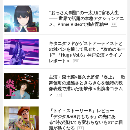
“おっさん剣聖”の一太刀に宿る人生
―― 世界で話題の本格アクションアニ
メ、Prime Videoで独占配信中
P R
キタニタツヤがゲストアーティストと
の対バンを通して見せた、“攻めのモー
ド” 「Hugs Vol.6」神戸公演＜ライブ
レポート＞
P R
主演・森七菜×長久允監督『炎上』 歌
舞伎町の過酷さときらきらを独特の映
像表現で描いた衝撃作＜出演者コラム
＞
P R
『トイ・ストーリー５』レビュー
「デジタルVSおもちゃ」の先にあ
る“時が流れても変わらないもの”に目
頭が熱くなる
P R