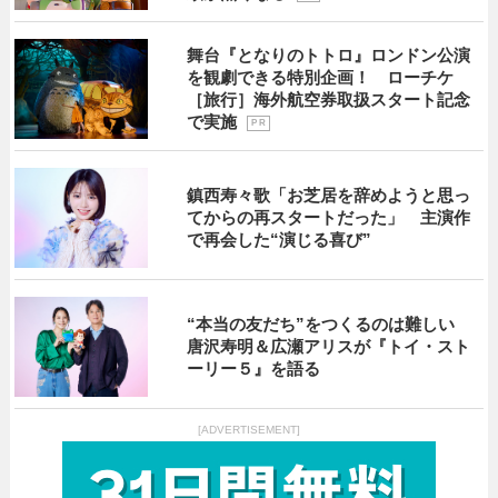
舞台『となりのトトロ』ロンドン公演
を観劇できる特別企画！ ローチケ
［旅行］海外航空券取扱スタート記念
で実施
P R
鎮西寿々歌「お芝居を辞めようと思っ
てからの再スタートだった」 主演作
で再会した“演じる喜び”
“本当の友だち”をつくるのは難しい
唐沢寿明＆広瀬アリスが『トイ・スト
ーリー５』を語る
[ADVERTISEMENT]