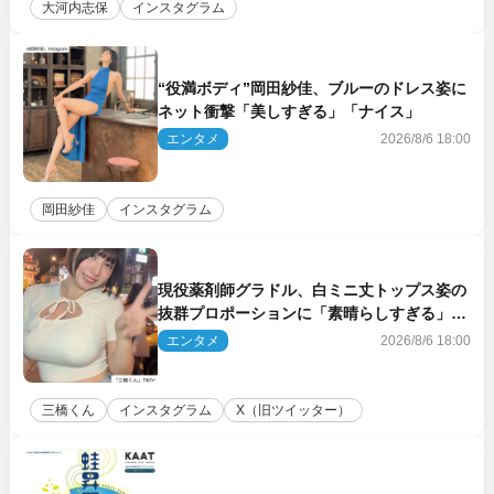
大河内志保
インスタグラム
“役満ボディ”岡田紗佳、ブルーのドレス姿に
ネット衝撃「美しすぎる」「ナイス」
エンタメ
2026/8/6 18:00
岡田紗佳
インスタグラム
現役薬剤師グラドル、白ミニ丈トップス姿の
抜群プロポーションに「素晴らしすぎる」
「すっっっご！」とネット絶賛
エンタメ
2026/8/6 18:00
三橋くん
インスタグラム
X（旧ツイッター）