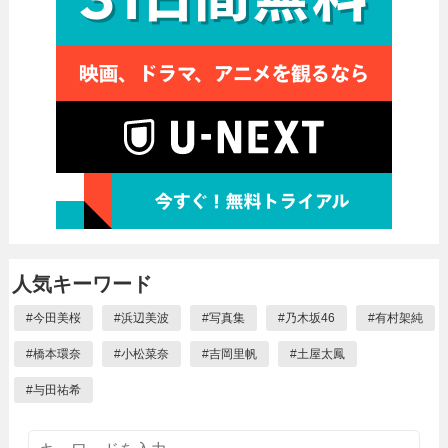
人気キーワード
#
今田美桜
#
浜辺美波
#
写真集
#
乃木坂46
#
有村架純
#
橋本環奈
#
小松菜奈
#
吉岡里帆
#
土屋太鳳
#
与田祐希