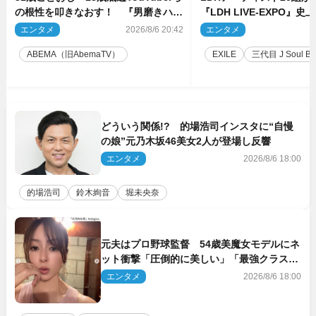
の根性を叩きなおす！ 『男磨きハウ
『LDH LIVE‐EXPO』
ス』第2弾コーチ陣発表
技場で開催決定
エンタメ
2026/8/6 20:42
エンタメ
2
ABEMA（旧AbemaTV）
EXILE
三代目 J Soul Brot
どういう関係!? 的場浩司インスタに“自慢
の娘”元乃木坂46美女2人が登場し反響
エンタメ
2026/8/6 18:00
的場浩司
鈴木絢音
堀未央奈
元夫はプロ野球監督 54歳美魔女モデルにネ
ット衝撃「圧倒的に美しい」「最強クラス」
「うっとり」
エンタメ
2026/8/6 18:00