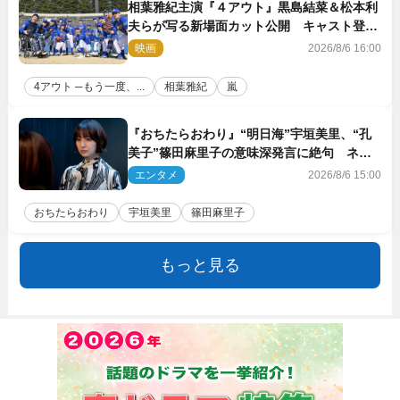
相葉雅紀主演『４アウト』黒島結菜＆松本利
夫らが写る新場面カット公開 キャスト登壇
イベントも決定
映画
2026/8/6 16:00
4アウト ─もう一度、...
相葉雅紀
嵐
『おちたらおわり』“明日海”宇垣美里、“孔
美子”篠田麻里子の意味深発言に絶句 ネッ
ト驚き「まさか」「意外な展開」
エンタメ
2026/8/6 15:00
おちたらおわり
宇垣美里
篠田麻里子
もっと見る