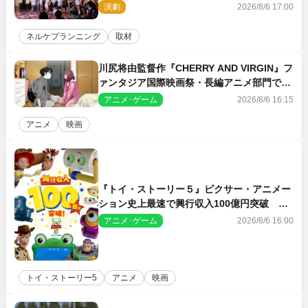
ン・ワークショップ2026」レポート【最終
演劇
2026/8/6 17:00
日】
ネルケプランニング
取材
川尻将由監督作『CHERRY AND VIRGIN』フ
ァンタジア国際映画祭・長編アニメ部門で観
客賞・金賞受賞！
アニメ･ゲーム
2026/8/6 16:15
アニメ
映画
『トイ・ストーリー５』ピクサー・アニメー
ション史上最速で興行収入100億円突破 シ
リーズNo.1興収が目前
アニメ･ゲーム
2026/8/6 16:00
トイ・ストーリー5
アニメ
映画