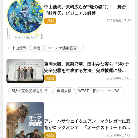
中山優馬、矢崎広らが“蛙の姿”に！ 舞台
『蛙昇天』ビジュアル解禁
演劇
2026/8/6 17:30
中山優馬
舞台
ローチケ演劇宣言！
重岡大毅、原菜乃華、田中みな実ら『5秒で
完全犯罪を生成する方法』完成披露に登
壇！ それぞれのAI活用術も発表
映画
2026/8/6 17:05
5秒で完全犯罪を生成...
重岡大毅
WEST.（旧ジャニーズW...
アン・ハサウェイ＆ユアン・マクレガーに恐
竜がロックオン？ 『オークストリートの異
変』新ビジュアル＆本編映像初解禁
映画
2026/8/6 17:00