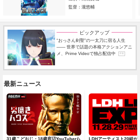
監督：瀧悠輔
ピックアップ
“おっさん剣聖”の一太刀に宿る人生
―― 世界で話題の本格アクションアニ
メ、Prime Videoで独占配信中
P R
最新ニュース
31歳こどおじ・18歳底辺YouTuberら
LDHアーティスト20組