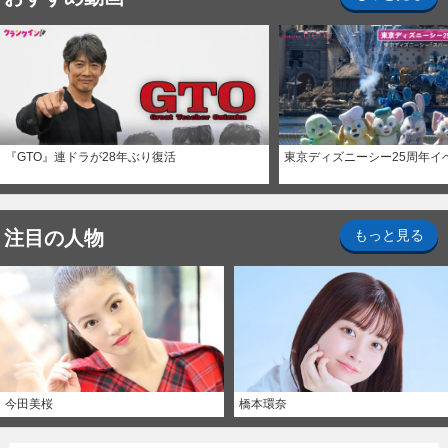
『GTO』連ドラが28年ぶり復活
東京ディズニーシー25周年イ
注目の人物
もっと見る
今田美桜
橋本環奈