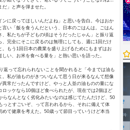
まだ」と声を弾ませた。
ンに戻ってほしいんだよね」と思いを告白。今はおか
と言い「飯を食うんだという、日本のごはんは。ごはん
さ、私たちが子どもの頃はそうだったじゃん」と振り返
ら、完全にそこに戻るのは無理にしても、週に1回だけ
と。もう1回日本の農業を盛り上げるためにもまずはお
ほしい、お米を食べる量を」と熱い思いを語った。
振り返って忘れられないことを聞かれると「今までは油も
よ。私が油ものがきついなんて思う日が来るなんて想像
が異常だったんですけど、やっと人並の油ものの量にな
ロッケなら10個ほど食べられたが、現在では2個ほど
からなんとなく劣化みたいなのは感じてたんだけど、50
はもっとすごいぞ、って言われるから、それに備えて体
初めて健康を考えた。50歳って節目っていうけど本当