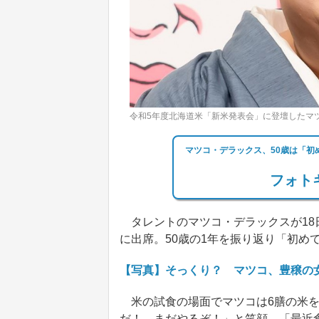
令和5年度北海道米「新米発表会」に登壇したマ
マツコ・デラックス、50歳は「
フォトギ
タレントのマツコ・デラックスが18
に出席。50歳の1年を振り返り「初め
【写真】そっくり？ マツコ、豊穣の
米の試食の場面でマツコは6膳の米を
だ！ まだやるぞ！」と笑顔。「最近