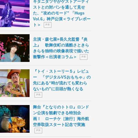
キタニタツヤがゲストアーティ
ストとの対バンを通して見せ
た、“攻めのモード” 「Hugs
Vol.6」神戸公演＜ライブレポー
ト＞
P R
主演・森七菜×長久允監督『炎
上』 歌舞伎町の過酷さときら
きらを独特の映像表現で描いた
衝撃作＜出演者コラム＞
P R
『トイ・ストーリー５』レビュ
ー 「デジタルVSおもちゃ」の
先にある“時が流れても変わら
ないもの”に目頭が熱くなる
P R
舞台『となりのトトロ』ロンド
ン公演を観劇できる特別企
画！ ローチケ［旅行］海外航
空券取扱スタート記念で実施
P R