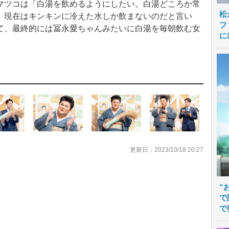
ツコは「白湯を飲めるようにしたい。白湯どころか常
松
。現在はキンキンに冷えた水しか飲まないのだと言い
フ
て、最終的には冨永愛ちゃんみたいに白湯を毎朝飲む女
に
更新日：2023/10/18 20:27
“
で
で