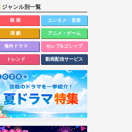
ジャンル別一覧
映画
エンタメ・音楽
演劇
アニメ・ゲーム
海外ドラマ
セレブ&ゴシップ
トレンド
動画配信サービス