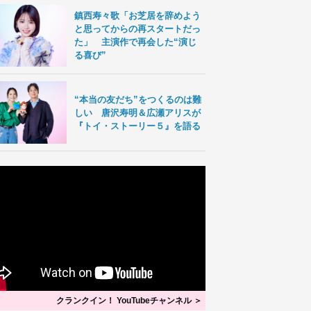
鎮西寿々歌「お芝居を辞めよう
と思ってからの再スタートだっ
た」 主演作で再会した“演じ
る喜び”
“本当の友だち”をつくるのは難
しい 唐沢寿明＆広瀬アリスが
『トイ・ストーリー５』を語る
クランクイン！ YouTubeチャンネル ＞