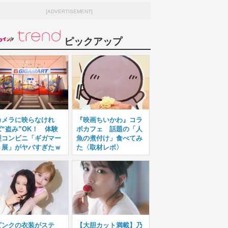
[ADVERTISEMENT]
ピックアップ
カメラに映らなけれ
『映画ちいかわ』コラ
ば“盗み”OK！ 体験
ボカフェ 話題の「人
型コンビニ「ギガマー
魚の煮付け」食べてみ
ト展」がヤバすぎたｗ
た〈取材レポ〉
ピンクの衣装がステ
【大胆カット満載】乃