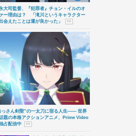
永大司監督、『犯罪者』チョン・イルのオ
ァー理由は？ 「滝川というキャラクター
出会えたことは運が良かった」
P R
おっさん剣聖”の一太刀に宿る人生―― 世界
話題の本格アクションアニメ、Prime Video
独占配信中
P R