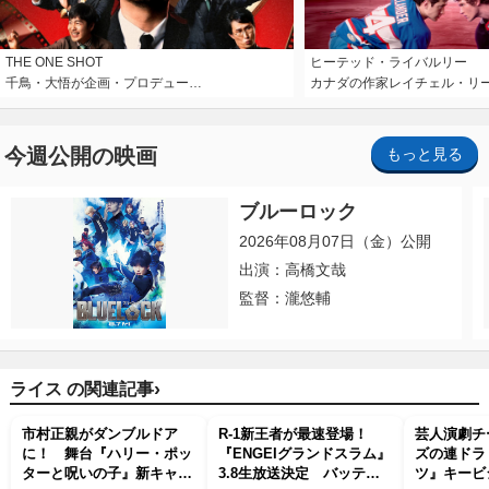
THE ONE SHOT
ヒーテッド・ライバルリー
千鳥・大悟が企画・プロデュー…
カナダの作家レイチェル・リ
今週公開の映画
もっと見る
ブルーロック
2026年08月07日（金）公開
出演：高橋文哉
監督：瀧悠輔
›
ライス の関連記事
市村正親がダンブルドア
R‐1新王者が最速登場！
芸人演劇チ
に！ 舞台『ハリー・ポッ
『ENGEIグランドスラム』
ズの連ドラ
ターと呪いの子』新キャス
3.8生放送決定 バッテリ
ツ』キービ