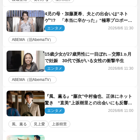
4児の母・加藤夏希、夫との出会いは“ネト
ゲ”!? 「本当に辛かった」“極寒プロポー
ズ”も告白
エンタメ
2026/8/6 11:30
ABEMA（旧AbemaTV）
15歳少女が27歳男性に一目ぼれ→交際1ヵ月
で妊娠 30代で孫がいる女性の衝撃半生
エンタメ
2026/8/6 11:30
ABEMA（旧AbemaTV）
『風、薫る』“藤次”中村倫也、正体にネット
驚き “直美”上坂樹里との出会いにも反響
「力になってくれそう」「仲良くしなよ！」
エンタメ
2026/8/6 11:00
風、薫る
見上愛
上坂樹里