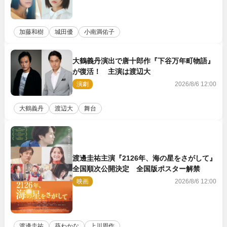
加藤和樹
城田優
小南満佑子
大鶴義丹演出で唐十郎作『下谷万年町物語』
が復活！ 主演は渡辺大
演劇
2026/8/6 12:00
大鶴義丹
渡辺大
舞台
渡邊圭祐主演『2126年、海の星をさがして』
全国順次公開決定 全国版ポスター解禁
映画
2026/8/6 12:00
渡邊圭祐
葵わかな
上川周作