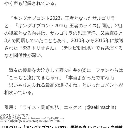
やく声も記録されている。
『キングオブコント2023』王者となったサルゴリラ
と、『キングオブコント2016』王者のライスは同期。2組
の後輩となる向井は、サルゴリラの児玉智洋、又吉直樹と
3人で同居していたこともあり、2010年から2015年に放送
された『333 トリオさん』（テレビ朝日系）でも共演する
など関係性が深い。
盟友の優勝を大泣きして喜ぶ向井の姿に、ファンからは
「こっちも泣けてきちゃう」「本当よかったですね!!」
「思いやりあふれる最高の涙ですね」といったコメントが
相次いでいる。
引用：「ライス・関町知弘」エックス（@sekimachin）
おめでとうサルゴリラ
最高の夜じゃないか
pic.twitter.com/qDpOqKOxoe
— ライス関町 (@sekimachin)
October 21, 2023
サルゴリラ『キングオブコント2023』優勝を喜ぶパンサー・向井慧