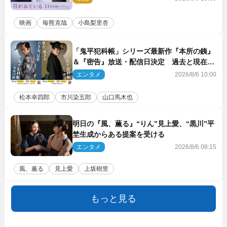
映画
毎熊克哉
小島梨里杏
「鬼平犯科帳」シリーズ最新作『本所の銕』
＆『密告』放送・配信日決定 過去と現在が
繋がるビジュアルも解禁
エンタメ
2026/8/6 10:00
松本幸四郎
市川染五郎
山口馬木也
明日の『風、薫る』“りん”見上愛、“黒川”平
埜生成からある提案を受ける
エンタメ
2026/8/6 08:15
風、薫る
見上愛
上坂樹里
もっと見る