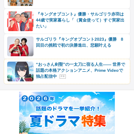
『キングオブコント』優勝・サルゴリラ赤羽は
44歳で実家暮らし「（賞金使って）すぐ実家出
たい」
サルゴリラ『キングオブコント2023』優勝 8
回目の挑戦で初の決勝進出、悲願叶える
“おっさん剣聖”の一太刀に宿る人生―― 世界で
話題の本格アクションアニメ、Prime Videoで
独占配信中
P R