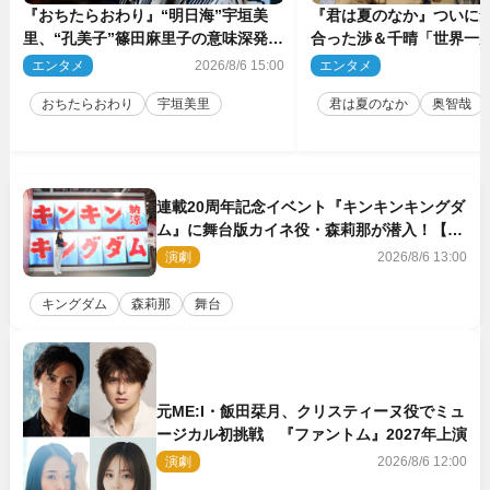
『おちたらおわり』“明日海”宇垣美
『君は夏のなか』ついに
里、“孔美子”篠田麻里子の意味深発言
合った渉＆千晴「世界一
に絶句 ネット驚き「まさか」「意外
ーン」「めっちゃキュン
エンタメ
2026/8/6 15:00
エンタメ
2
な展開」
おちたらおわり
宇垣美里
君は夏のなか
奥智哉
連載20周年記念イベント『キンキンキングダ
ム』に舞台版カイネ役・森莉那が潜入！【密
着レポート】
演劇
2026/8/6 13:00
キングダム
森莉那
舞台
元ME:I・飯田栞月、クリスティーヌ役でミュ
ージカル初挑戦 『ファントム』2027年上演
演劇
2026/8/6 12:00