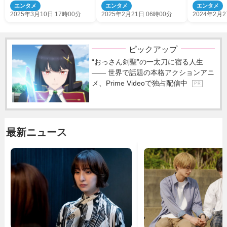
ト22名発表 大貫勇輔がハ
ィズ、真空ジェシカら17組
OP・ED
エンタメ
エンタメ
エンタメ
リー役カムバック
集結
解禁
2025年3月10日 17時00分
2025年2月21日 06時00分
2024年2月2
ピックアップ
“おっさん剣聖”の一太刀に宿る人生
―― 世界で話題の本格アクションアニ
メ、Prime Videoで独占配信中
P R
最新ニュース