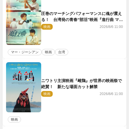
圧巻のマーチングパフォーマンスに魂が震え
る！ 台湾発の青春“部活”映画『進行曲 マー
チングボーイズ』予告解禁
映画
2026/8/6 11:00
マー・ジーシアン
映画
台湾
ニワトリ主演映画『雌鶏』が世界の映画祭で
絶賛！ 新たな場面カット解禁
映画
2026/8/6 11:00
映画