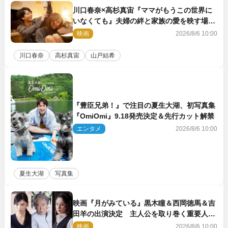
川口春奈×高杉真宙『ママがもうこの世界に
いなくても』夫婦の絆と家族の愛を映す場面
写真公開
映画
2026/8/6 10:00
川口春奈
高杉真宙
山戸結希
『豊臣兄弟！』で注目の夏生大湖、初写真集
『OmiOmi』9.18発売決定＆先行カット解禁
エンタメ
2026/8/6 10:00
夏生大湖
写真集
映画『月がみている』黒木瞳＆西岡徳馬＆吉
田羊の出演決定 主人公を取り巻く重要人物
を演じる
映画
2026/8/6 10:00