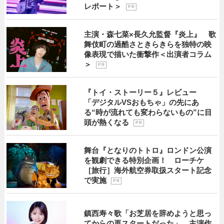
レポート＞
P R
主演・森七菜×長久允監督『炎上』 歌
舞伎町の過酷さときらきらを独特の映
像表現で描いた衝撃作＜出演者コラム
＞
P R
『トイ・ストーリー５』レビュー
「デジタルVSおもちゃ」の先にあ
る“時が流れても変わらないもの”に目
頭が熱くなる
P R
舞台『となりのトトロ』ロンドン公演
を観劇できる特別企画！ ローチケ
［旅行］海外航空券取扱スタート記念
で実施
P R
鎮西寿々歌「お芝居を辞めようと思っ
てからの再スタートだった」 主演作