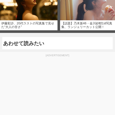
伊藤彩沙、20代ラストの写真集で見せ
【話題】乃木坂46・金川紗耶1st写真
た“大人の甘さ”
集、ランジェリーカット公開！
あわせて読みたい
[ADVERTISEMENT]