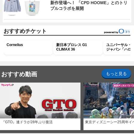
新作登場へ！ 「CPD HOOME」とのトリ
プルコラボを展開
おすすめチケット
Cornelius
新日本プロレス G1
ユニバーサル・
CLIMAX 36
ジャパン「ハロ
ホラー・ナイト 
ナイト～パス」
おすすめ動画
もっと見る
『GTO』連ドラが28年ぶり復活
東京ディズニーシー25周年イ