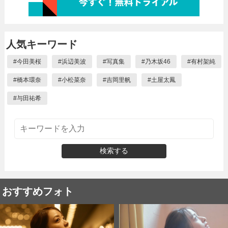
人気キーワード
#
今田美桜
#
浜辺美波
#
写真集
#
乃木坂46
#
有村架純
#
橋本環奈
#
小松菜奈
#
吉岡里帆
#
土屋太鳳
#
与田祐希
検索する
おすすめフォト