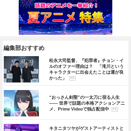
編集部おすすめ
松永大司監督、『犯罪者』チョン・イ
ルのオファー理由は？ 「滝川という
キャラクターに出会えたことは運が良
かった」
P R
“おっさん剣聖”の一太刀に宿る人生
―― 世界で話題の本格アクションアニ
メ、Prime Videoで独占配信中
P R
キタニタツヤがゲストアーティストと