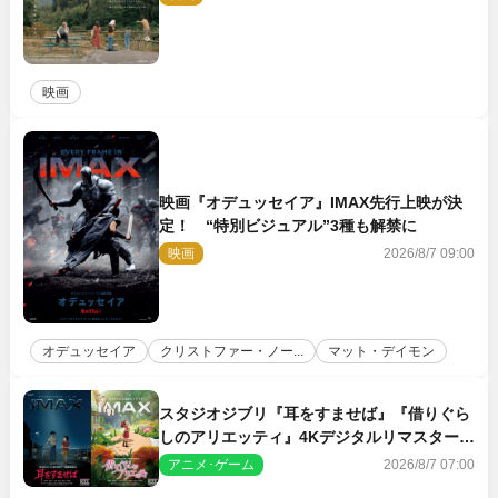
映画
映画『オデュッセイア』IMAX先行上映が決
定！ “特別ビジュアル”3種も解禁に
映画
2026/8/7 09:00
オデュッセイア
クリストファー・ノー...
マット・デイモン
スタジオジブリ『耳をすませば』『借りぐら
しのアリエッティ』4Kデジタルリマスターで
IMAX上映決定！
アニメ･ゲーム
2026/8/7 07:00