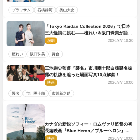
ブラッサム
石橋静河
奥山大史
「Tokyo Kaidan Collection 2026」で日本
三大怪談に挑む――檀れい＆阪口珠美が語る
「牡丹灯籠」の新たな魅力
演劇
2026/8/7 10:30
檀れい
阪口珠美
舞台
三池崇史監督『襲名』市川團十郎白猿襲名披
露の軌跡を追った場面写真10点解禁！
映画
2026/8/7 10:00
襲名
市川團十郎
市川新之助
カナダの新鋭ソフィー・ロムヴァリ監督の初
長編映画『Blue Heron／ブルーヘロン』
10.23公開
映画
2026/8/7 10:00