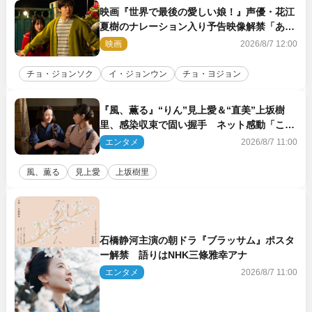
映画『世界で最後の愛しい娘！』声優・花江
夏樹のナレーション入り予告映像解禁「あふ
れ出る温かさに涙が止まらない！」
映画
2026/8/7 12:00
チョ・ジョンソク
イ・ジョンウン
チョ・ヨジョン
『風、薫る』“りん”見上愛＆“直美”上坂樹
里、感染収束で固い握手 ネット感動「この
バディは最強」「アツい」
エンタメ
2026/8/7 11:00
風、薫る
見上愛
上坂樹里
石橋静河主演の朝ドラ『ブラッサム』ポスタ
ー解禁 語りはNHK三條雅幸アナ
エンタメ
2026/8/7 11:00