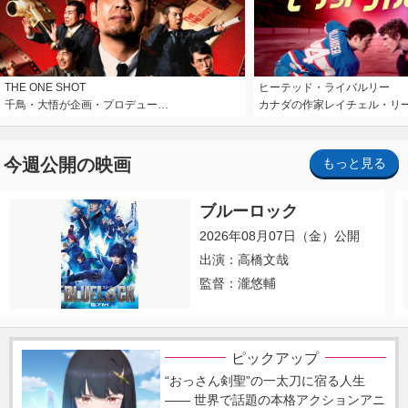
THE ONE SHOT
ヒーテッド・ライバルリー
千鳥・大悟が企画・プロデュー…
カナダの作家レイチェル・リ
今週公開の映画
もっと見る
ブルーロック
2026年08月07日（金）公開
出演：高橋文哉
監督：瀧悠輔
ピックアップ
“おっさん剣聖”の一太刀に宿る人生
―― 世界で話題の本格アクションアニ