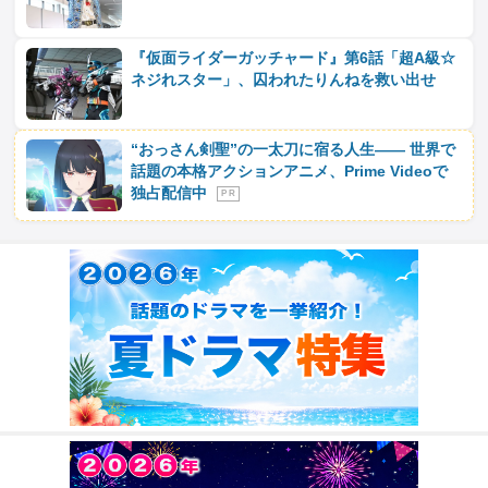
『仮面ライダーガッチャード』第6話「超A級☆
ネジれスター」、囚われたりんねを救い出せ
“おっさん剣聖”の一太刀に宿る人生―― 世界で
話題の本格アクションアニメ、Prime Videoで
独占配信中
P R