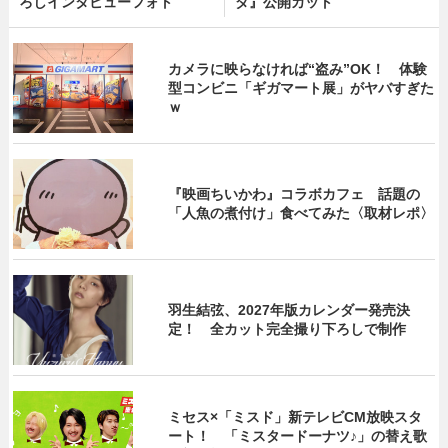
ろしインタビューフォト
ダ』公開カット
カメラに映らなければ“盗み”OK！ 体験
型コンビニ「ギガマート展」がヤバすぎた
ｗ
『映画ちいかわ』コラボカフェ 話題の
「人魚の煮付け」食べてみた〈取材レポ〉
羽生結弦、2027年版カレンダー発売決
定！ 全カット完全撮り下ろしで制作
ミセス×「ミスド」新テレビCM放映スタ
ート！ 「ミスタードーナツ♪」の替え歌