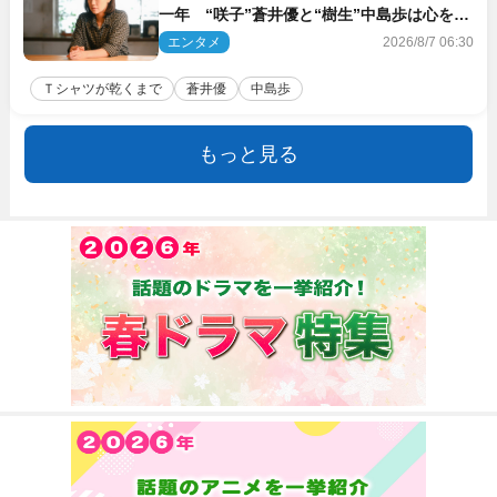
一年 “咲子”蒼井優と“樹生”中島歩は心を許
しあえる関係に
エンタメ
2026/8/7 06:30
Ｔシャツが乾くまで
蒼井優
中島歩
もっと見る