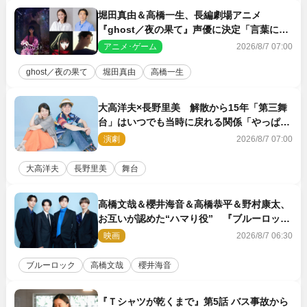
堀田真由＆高橋一生、長編劇場アニメ
『ghost／夜の果て』声優に決定「言葉には
できない沢山の感情を思い出しました」
アニメ･ゲーム
2026/8/7 07:00
ghost／夜の果て
堀田真由
高橋一生
大高洋夫×長野里美 解散から15年「第三舞
台」はいつでも当時に戻れる関係「やっぱり
他の方たちとは違います」
演劇
2026/8/7 07:00
大高洋夫
長野里美
舞台
高橋文哉＆櫻井海音＆高橋恭平＆野村康太、
お互いが認めた“ハマり役” 『ブルーロッ
ク』で築いた最高のチームワーク
映画
2026/8/7 06:30
ブルーロック
高橋文哉
櫻井海音
『Ｔシャツが乾くまで』第5話 バス事故から