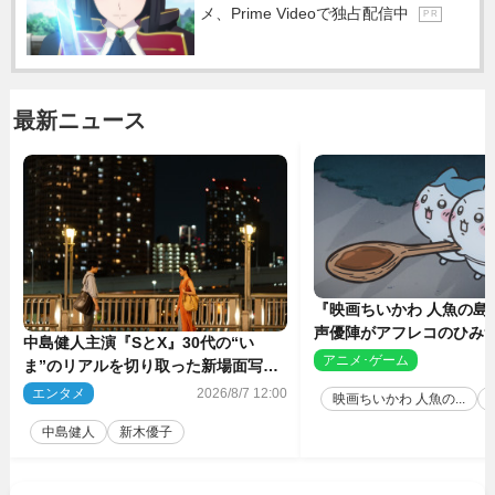
メ、Prime Videoで独占配信中
P R
最新ニュース
『映画ちいかわ 人魚の島
声優陣がアフレコのひみ
中島健人主演『SとX』30代の“い
を解説！ 新カットも到
アニメ･ゲーム
2
ま”のリアルを切り取った新場面写真
5点解禁
エンタメ
2026/8/7 12:00
映画ちいかわ 人魚の...
中島健人
新木優子