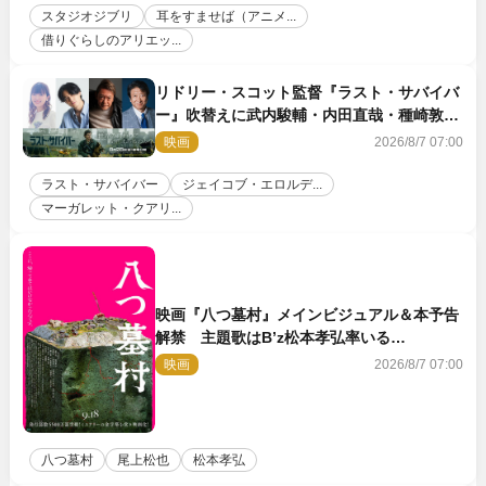
スタジオジブリ
耳をすませば（アニメ...
借りぐらしのアリエッ...
リドリー・スコット監督『ラスト・サバイバ
ー』吹替えに武内駿輔・内田直哉・種崎敦
美・井上和彦ら豪華声優陣が集結！
映画
2026/8/7 07:00
ラスト・サバイバー
ジェイコブ・エロルデ...
マーガレット・クアリ...
映画『八つ墓村』メインビジュアル＆本予告
解禁 主題歌はB’z松本孝弘率いる
TMG「DOOM」に決定
映画
2026/8/7 07:00
八つ墓村
尾上松也
松本孝弘