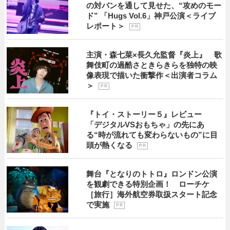
の対バンを通して見せた、“攻めのモー
ド” 「Hugs Vol.6」神戸公演＜ライブ
レポート＞
P R
主演・森七菜×長久允監督『炎上』 歌
舞伎町の過酷さときらきらを独特の映
像表現で描いた衝撃作＜出演者コラム
＞
P R
『トイ・ストーリー５』レビュー
「デジタルVSおもちゃ」の先にあ
る“時が流れても変わらないもの”に目
頭が熱くなる
P R
舞台『となりのトトロ』ロンドン公演
を観劇できる特別企画！ ローチケ
［旅行］海外航空券取扱スタート記念
で実施
P R