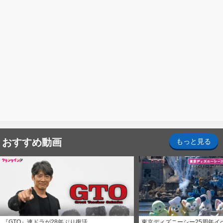
おすすめ動画
もっと見る
『GTO』連ドラが28年ぶり復活
東京ディズニーシー25周年イ