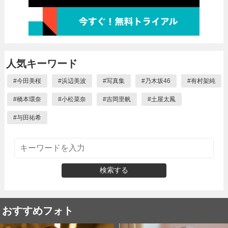
人気キーワード
#
今田美桜
#
浜辺美波
#
写真集
#
乃木坂46
#
有村架純
#
橋本環奈
#
小松菜奈
#
吉岡里帆
#
土屋太鳳
#
与田祐希
検索する
おすすめフォト