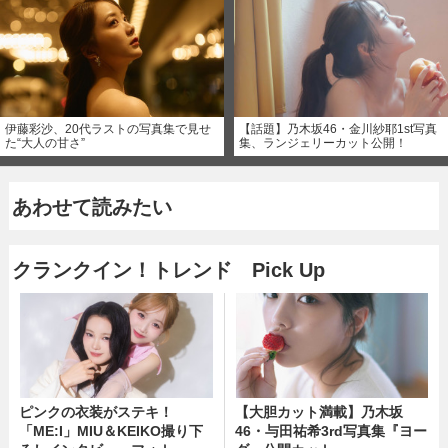
伊藤彩沙、20代ラストの写真集で見せ
【話題】乃木坂46・金川紗耶1st写真
た“大人の甘さ”
集、ランジェリーカット公開！
あわせて読みたい
クランクイン！トレンド Pick Up
ピンクの衣装がステキ！
【大胆カット満載】乃木坂
「ME:I」MIU＆KEIKO撮り下
46・与田祐希3rd写真集『ヨー