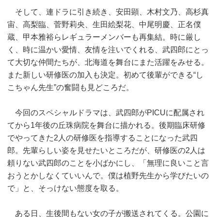
そして、連ドラに引き続き、安田顕、木村文乃、高杉真
宙、高梨臨、菅野莉央、生田絵梨花、中尾明慶、正名僕
蔵、甲本雅裕らレギュラーメンバーも再集結。時に厳し
く、時に温かい愛情、友情を注いでくれる、武四郎にとっ
て大切な仲間たちが、北海道を舞台にまた活躍をみせる。
また新しい研修医の加入も決定。初めて後輩ができる“し
こちゃん先生”の奮闘も見どころだ。
今回のスペシャルドラマは、武四郎がPICUに配属され
てから1年後の丘珠病院を舞台に描かれる。後期臨床研修
でやってきた2人の研修医を指導することになった武四
郎。先輩らしい姿を見せたいところだが、研修医の2人は
頼りない武四郎のことを小ばかにし、「無理に良いこと言
おうとかしなくていいんで。僕は植野先生から学びたいの
で」と、そっけない態度を取る。
ある日、生後間もない女の子が搬送されてくる。公園に