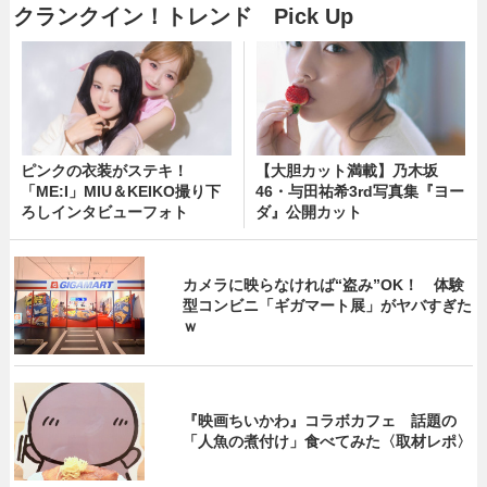
クランクイン！トレンド Pick Up
ピンクの衣装がステキ！
【大胆カット満載】乃木坂
「ME:I」MIU＆KEIKO撮り下
46・与田祐希3rd写真集『ヨー
ろしインタビューフォト
ダ』公開カット
カメラに映らなければ“盗み”OK！ 体験
型コンビニ「ギガマート展」がヤバすぎた
ｗ
『映画ちいかわ』コラボカフェ 話題の
「人魚の煮付け」食べてみた〈取材レポ〉