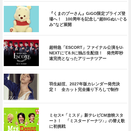
『くまのプーさん』GiGO限定プライズ登
場へ！ 100周年を記念し“超BIGぬいぐる
み”など展開
超特急「ESCORT」ファイナル公演をU-
NEXTにて8.9に独占生配信！ 発売即秒
速完売となったアリーナツアー
羽生結弦、2027年版カレンダー発売決
定！ 全カット完全撮り下ろしで制作
ミセス×「ミスド」新テレビCM放映スタ
ート！ 「ミスタードーナツ♪」の替え歌
に初挑戦