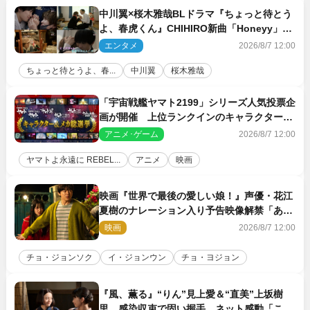
中川翼×桜木雅哉BLドラマ『ちょっと待とう
よ、春虎くん』CHIHIRO新曲「Honeyy」が
ED主題歌に決定！
エンタメ
2026/8/7 12:00
ちょっと待とうよ、春...
中川翼
桜木雅哉
「宇宙戦艦ヤマト2199」シリーズ人気投票企
画が開催 上位ランクインのキャラクター＆
メカは新規描き下ろしイラストを制作
アニメ･ゲーム
2026/8/7 12:00
ヤマトよ永遠に REBEL...
アニメ
映画
映画『世界で最後の愛しい娘！』声優・花江
夏樹のナレーション入り予告映像解禁「あふ
れ出る温かさに涙が止まらない！」
映画
2026/8/7 12:00
チョ・ジョンソク
イ・ジョンウン
チョ・ヨジョン
『風、薫る』“りん”見上愛＆“直美”上坂樹
里、感染収束で固い握手 ネット感動「この