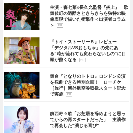
主演・森七菜×長久允監督『炎上』 歌
舞伎町の過酷さときらきらを独特の映
像表現で描いた衝撃作＜出演者コラム
＞
P R
『トイ・ストーリー５』レビュー
「デジタルVSおもちゃ」の先にあ
る“時が流れても変わらないもの”に目
頭が熱くなる
P R
舞台『となりのトトロ』ロンドン公演
を観劇できる特別企画！ ローチケ
［旅行］海外航空券取扱スタート記念
で実施
P R
鎮西寿々歌「お芝居を辞めようと思っ
てからの再スタートだった」 主演作
で再会した“演じる喜び”