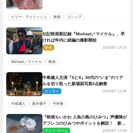
ビリー・アイリッシュ
映画
ゴシップ
伝記映画新記録『Michael／マイケル』、早
ければ年内に続編の撮影開始
映画
2026/8/7 14:25
Michael／マイケル
映画
中島健人主演『SとX』30代の“いま”のリア
ルを切り取った新場面写真5点解禁
エンタメ
2026/8/7 12:00
中島健人
新木優子
中村蒼
『映画ちいかわ 人魚の島のひみつ』声優陣が
アフレコのひみつやポイントを解説！ 新カ
ットも到着
アニメ･ゲーム
2026/8/7 12:00