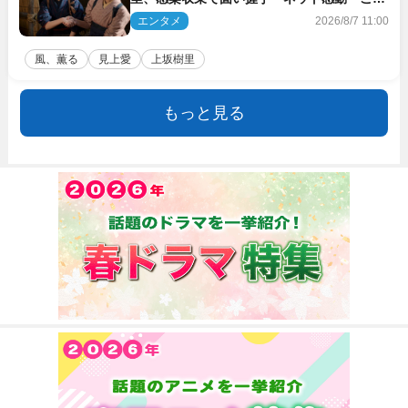
バディは最強」「アツい」
エンタメ
2026/8/7 11:00
風、薫る
見上愛
上坂樹里
もっと見る