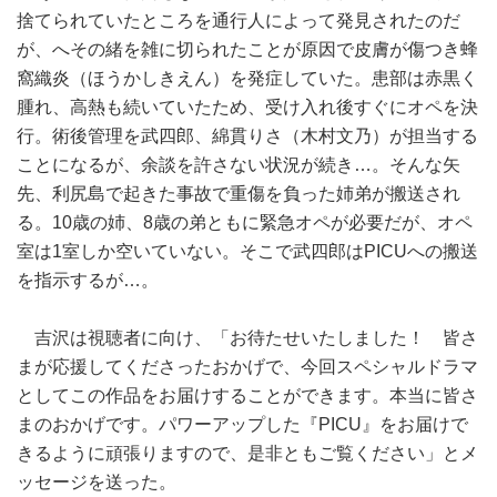
捨てられていたところを通行人によって発見されたのだ
が、へその緒を雑に切られたことが原因で皮膚が傷つき蜂
窩織炎（ほうかしきえん）を発症していた。患部は赤黒く
腫れ、高熱も続いていたため、受け入れ後すぐにオペを決
行。術後管理を武四郎、綿貫りさ（木村文乃）が担当する
ことになるが、余談を許さない状況が続き…。そんな矢
先、利尻島で起きた事故で重傷を負った姉弟が搬送され
る。10歳の姉、8歳の弟ともに緊急オペが必要だが、オペ
室は1室しか空いていない。そこで武四郎はPICUへの搬送
を指示するが…。
吉沢は視聴者に向け、「お待たせいたしました！ 皆さ
まが応援してくださったおかげで、今回スペシャルドラマ
としてこの作品をお届けすることができます。本当に皆さ
まのおかげです。パワーアップした『PICU』をお届けで
きるように頑張りますので、是非ともご覧ください」とメ
ッセージを送った。