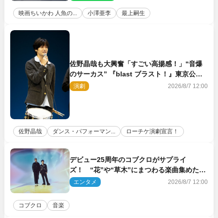
映画ちいかわ 人魚の...
小澤亜李
最上嗣生
佐野晶哉も大興奮「すごい高揚感！」“音爆
のサーカス” 『blast ブラスト！』東京公演
が開幕！
演劇
2026/8/7 12:00
佐野晶哉
ダンス・パフォーマン...
ローチケ演劇宣言！
デビュー25周年のコブクロがサプライ
ズ！ “花”や“草木”にまつわる楽曲集めた新
コンセプトアルバムを“花の日”に配信リリー
エンタメ
2026/8/7 12:00
ス
コブクロ
音楽