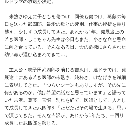
ルドラマの放送が決定。
未熟さゆえに子どもを傷つけ、同僚も傷つけ、葛藤の毎
日を送った武四郎。最愛の母との死別、仕事の挫折を乗り
越え、少しずつ成長してきた。あれから1年。発展途上の
若き医師・しこちゃん先生は今日もまた、小さな命と懸命
に向き合っている。そんなある日、命の危機にさらされた
幼い命が運び込まれてきて…。
主人公・志子田武四郎を演じる吉沢は、連ドラでは、発
展途上にある若き医師の未熟さ、純粋さ、けなげさを繊細
に表現してきた。「つらいシーンもありますが、その先に
何があるのか。僕は希望の話だと思っています」と語って
いた吉沢。葛藤、苦悩、別れを経て、医師として、人とし
て成長してきた武四郎を「ただただその場で生きる」思い
で演じてきた。そんな吉沢が、あれから1年たち、一回り
成長した武四郎を演じる。