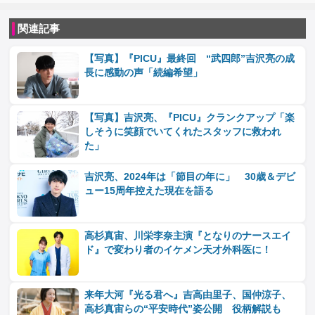
関連記事
【写真】『PICU』最終回 “武四郎”吉沢亮の成
長に感動の声「続編希望」
【写真】吉沢亮、『PICU』クランクアップ「楽
しそうに笑顔でいてくれたスタッフに救われ
た」
吉沢亮、2024年は「節目の年に」 30歳＆デビ
ュー15周年控えた現在を語る
高杉真宙、川栄李奈主演『となりのナースエイ
ド』で変わり者のイケメン天才外科医に！
来年大河『光る君へ』吉高由里子、国仲涼子、
高杉真宙らの“平安時代”姿公開 役柄解説も