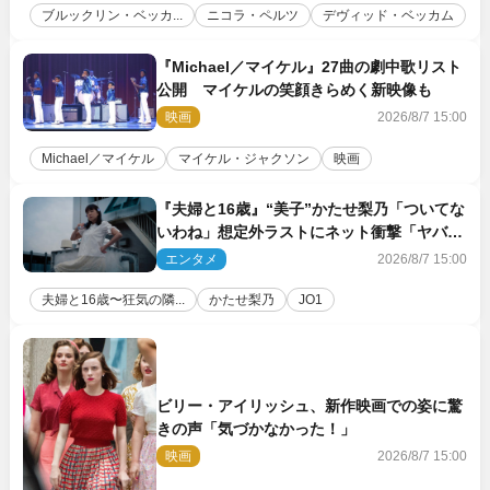
ブルックリン・ベッカ...
ニコラ・ペルツ
デヴィッド・ベッカム
『Michael／マイケル』27曲の劇中歌リスト
公開 マイケルの笑顔きらめく新映像も
映画
2026/8/7 15:00
Michael／マイケル
マイケル・ジャクソン
映画
『夫婦と16歳』“美子”かたせ梨乃「ついてな
いわね」想定外ラストにネット衝撃「ヤバす
ぎ…」「怖えぇ」（ネタバレあり）
エンタメ
2026/8/7 15:00
夫婦と16歳〜狂気の隣...
かたせ梨乃
JO1
ビリー・アイリッシュ、新作映画での姿に驚
きの声「気づかなかった！」
映画
2026/8/7 15:00