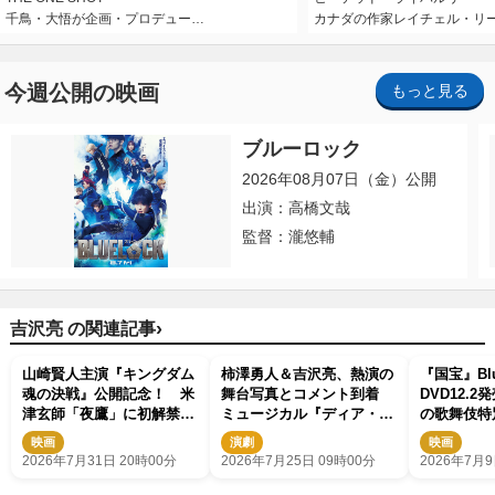
千鳥・大悟が企画・プロデュー…
カナダの作家レイチェル・リ
今週公開の映画
もっと見る
ブルーロック
2026年08月07日（金）公開
出演：高橋文哉
監督：瀧悠輔
›
吉沢亮 の関連記事
山崎賢人主演『キングダム
柿澤勇人＆吉沢亮、熱演の
『国宝』Blu
魂の決戦』公開記念！ 米
舞台写真とコメント到着
DVD12.
津玄師「夜鷹」に初解禁の
ミュージカル『ディア・エ
の歌舞伎特
本編映像を使用したPV到
ヴァン・ハンセン』開幕
ーンなど豪
映画
演劇
映画
着
2026年7月31日 20時00分
2026年7月25日 09時00分
2026年7月9