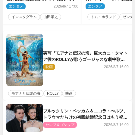
だわ」
結婚指輪を身に着けたト
エンタメ
2026/8/7 17:00
エンタメ
2
チ
インスタグラム
山田孝之
トム・ホランド
ゼンデ
実写『モアナと伝説の海』巨大カニ・タマト
ア役のROLLYが歌うゴージャスな劇中歌
「シャイニー」本編映像解禁
映画
2026/8/7 16:00
モアナと伝説の海
ROLLY
映画
ブルックリン・ベッカム＆ニコラ・ぺルツ、
トラウマだらけの初回結婚記念日はもう祝わ
ない
セレブ＆ゴシップ
2026/8/7 16:00