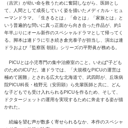
（吉沢）が幼い命を救うために奮闘しながら、医師とし
て、人間として成長していく姿を描いたメディカル・ヒュ
ーマンドラマ。「生きるとは」「命とは」「家族とは」と
いう普遍的な問いに真っ正面から向き合った作品が、約1
年半ぶりにオール新作のスペシャルドラマとして帰ってく
る。脚本は連ドラに引き続き倉光泰子が担当し、演出は連
ドラおよび『監察医 朝顔』シリーズの平野眞が務める。
PICUとは小児専門の集中治療室のこと。いわば“子ども
のためのICU”だ。連ドラでは、「大規模なPICUの運営は
極めて困難」とされる広大な北海道で、武四郎が、丘珠病
院PICU科長・植野元（安田顕）ら先輩医師と共に、どん
な子どもでも受け入れられるPICUを作るため、そして、
ドクタージェットの運用を実現するために奔走する姿が描
かれた。
続編を望む声が数多く寄せられるなか、本作のスペシャ