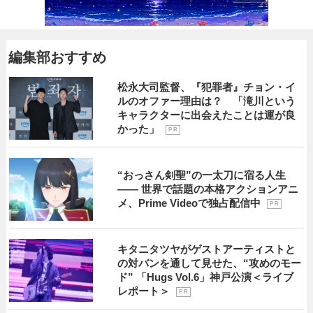
編集部おすすめ
松永大司監督、『犯罪者』チョン・イ
ルのオファー理由は？ 「滝川という
キャラクターに出会えたことは運が良
かった」
P R
“おっさん剣聖”の一太刀に宿る人生
―― 世界で話題の本格アクションアニ
メ、Prime Videoで独占配信中
P R
キタニタツヤがゲストアーティストと
の対バンを通して見せた、“攻めのモー
ド” 「Hugs Vol.6」神戸公演＜ライブ
レポート＞
P R