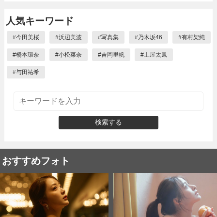
人気キーワード
#
今田美桜
#
浜辺美波
#
写真集
#
乃木坂46
#
有村架純
#
橋本環奈
#
小松菜奈
#
吉岡里帆
#
土屋太鳳
#
与田祐希
検索する
おすすめフォト