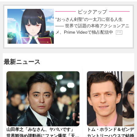
ピックアップ
“おっさん剣聖”の一太刀に宿る人生
―― 世界で話題の本格アクションアニ
メ、Prime Videoで独占配信中
P R
最新ニュース
山田孝之「みなさん、ヤバいです」
トム・ホランド＆ゼンデ
世界観強め謎動画にファン爆笑「天才
カントリーハウスで結婚