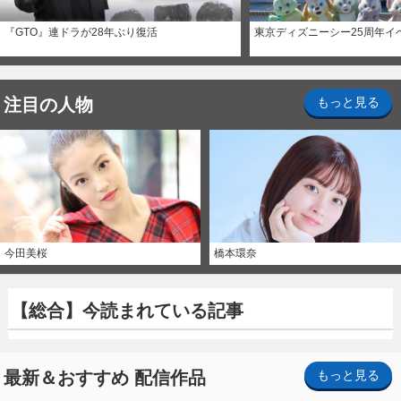
『GTO』連ドラが28年ぶり復活
東京ディズニーシー25周年イ
注目の人物
もっと見る
今田美桜
橋本環奈
【総合】今読まれている記事
最新＆おすすめ 配信作品
もっと見る