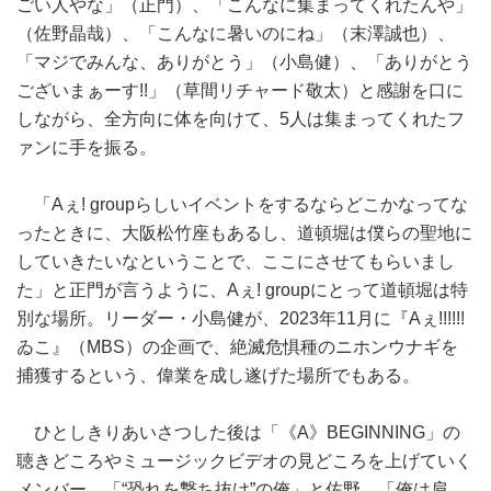
ごい人やな」（正門）、「こんなに集まってくれたんや」
（佐野晶哉）、「こんなに暑いのにね」（末澤誠也）、
「マジでみんな、ありがとう」（小島健）、「ありがとう
ございまぁーす!!」（草間リチャード敬太）と感謝を口に
しながら、全方向に体を向けて、5人は集まってくれたフ
ァンに手を振る。
「Aぇ! groupらしいイベントをするならどこかなってな
ったときに、大阪松竹座もあるし、道頓堀は僕らの聖地に
していきたいなということで、ここにさせてもらいまし
た」と正門が言うように、Aぇ! groupにとって道頓堀は特
別な場所。リーダー・小島健が、2023年11月に『Aぇ!!!!!!
ゐこ』（MBS）の企画で、絶滅危惧種のニホンウナギを
捕獲するという、偉業を成し遂げた場所でもある。
ひとしきりあいさつした後は「《A》BEGINNING」の
聴きどころやミュージックビデオの見どころを上げていく
メンバー。「“恐れを撃ち抜け”の俺」と佐野、「俺は肩、