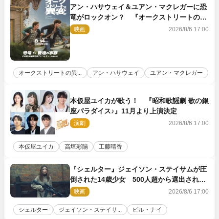
アン・ハサウェイ＆ユアン・マクレガーに恐
竜がロックオン？ 『オークストリートの異
変』新ビジュアル＆本編映像初解禁
映画
2026/8/6 17:00
オークストリートの異...
アン・ハサウェイ
ユアン・マクレガー
本仮屋ユイカが歌う！ 『昭和歌謡劇 歌の銀
座パラダイス♪』11月より上演決定
演劇
2026/8/6 17:00
本仮屋ユイカ
高垣彩陽
工藤晴香
『シェルター』ジェイソン・ステイサムが圧
倒された14歳少女 500人超から選出された
新鋭ボディ・レイ・ブレスナックとは
映画
2026/8/6 17:00
シェルター
ジェイソン・ステイサ...
ビル・ナイ