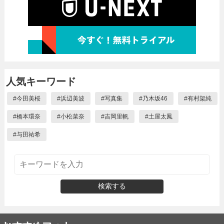
人気キーワード
#
今田美桜
#
浜辺美波
#
写真集
#
乃木坂46
#
有村架純
#
橋本環奈
#
小松菜奈
#
吉岡里帆
#
土屋太鳳
#
与田祐希
検索する