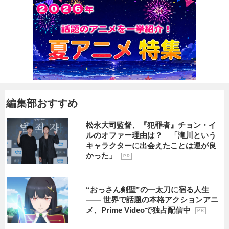
編集部おすすめ
松永大司監督、『犯罪者』チョン・イ
ルのオファー理由は？ 「滝川という
キャラクターに出会えたことは運が良
かった」
P R
“おっさん剣聖”の一太刀に宿る人生
―― 世界で話題の本格アクションアニ
メ、Prime Videoで独占配信中
P R