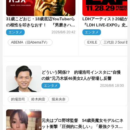
31歳こどおじ・18歳底辺YouTuberら
LDHアーティスト20組
の根性を叩きなおす！ 『男磨きハウ
『LDH LIVE‐EXPO』
ス』第2弾コーチ陣発表
技場で開催決定
エンタメ
2026/8/6 20:42
エンタメ
2
ABEMA（旧AbemaTV）
EXILE
三代目 J Soul Brot
どういう関係!? 的場浩司インスタに“自慢
の娘”元乃木坂46美女2人が登場し反響
エンタメ
2026/8/6 18:00
的場浩司
鈴木絢音
堀未央奈
元夫はプロ野球監督 54歳美魔女モデルにネ
ット衝撃「圧倒的に美しい」「最強クラス」