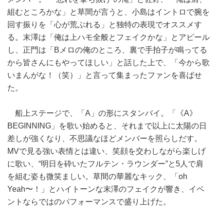
組むところかな」と草間が言うと、小島はイントロで腕を
回す振りを「心が荒ぶれる」と独特の表現でオススメす
る。末澤は「俺は上ハモ全般とフェイクかな」とアピール
し、正門は「Bメロの俺のところ、裏で手拍子が鳴ってる
から皆さんにもやってほしい」と話した上で、「今から歌
いまんがな！（笑）」と言って集まったファンを喜ばせ
た。
船上ステージで、「A」の形にスタンバイ。「《A》
BEGINNING」を歌い始めると、それまで以上に太陽の日
差しが強くなり、不思議なほどメンバーを照らしだす。
MVで見る強い表情とは違い、笑顔を交わしながら楽しげ
に歌い、“明日を砕いたフルテン・ラウンダー”と5人で肩
を組む姿も微笑ましい。草間の華麗なキック、「oh
Yeah〜！」とハイトーンな末澤のフェイクが響き、イベ
ントならではのパフォーマンスで盛り上げた。