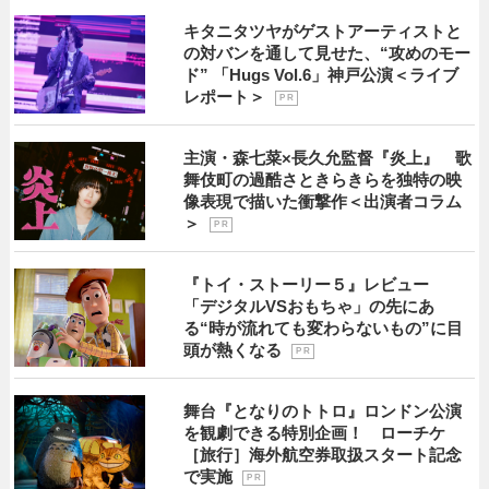
キタニタツヤがゲストアーティストと
の対バンを通して見せた、“攻めのモー
ド” 「Hugs Vol.6」神戸公演＜ライブ
レポート＞
P R
主演・森七菜×長久允監督『炎上』 歌
舞伎町の過酷さときらきらを独特の映
像表現で描いた衝撃作＜出演者コラム
＞
P R
『トイ・ストーリー５』レビュー
「デジタルVSおもちゃ」の先にあ
る“時が流れても変わらないもの”に目
頭が熱くなる
P R
舞台『となりのトトロ』ロンドン公演
を観劇できる特別企画！ ローチケ
［旅行］海外航空券取扱スタート記念
で実施
P R