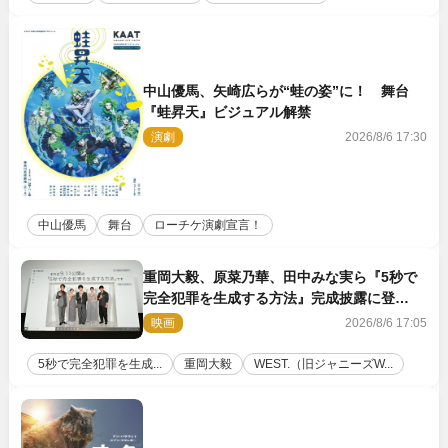
中山優馬、矢崎広らが“蛙の姿”に！ 舞台
『蛙昇天』ビジュアル解禁
演劇
2026/8/6 17:30
中山優馬
舞台
ローチケ演劇宣言！
重岡大毅、原菜乃華、田中みな実ら『5秒で
完全犯罪を生成する方法』完成披露に登
壇！ それぞれのAI活用術も発表
映画
2026/8/6 17:05
5秒で完全犯罪を生成...
重岡大毅
WEST.（旧ジャニーズW...