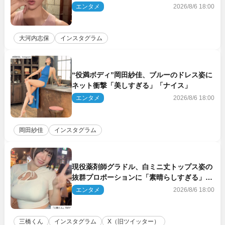
「うっとり」
エンタメ
2026/8/6 18:00
大河内志保
インスタグラム
“役満ボディ”岡田紗佳、ブルーのドレス姿に
ネット衝撃「美しすぎる」「ナイス」
エンタメ
2026/8/6 18:00
岡田紗佳
インスタグラム
現役薬剤師グラドル、白ミニ丈トップス姿の
抜群プロポーションに「素晴らしすぎる」
「すっっっご！」とネット絶賛
エンタメ
2026/8/6 18:00
三橋くん
インスタグラム
X（旧ツイッター）