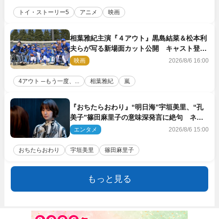
トイ・ストーリー5
アニメ
映画
相葉雅紀主演『４アウト』黒島結菜＆松本利
夫らが写る新場面カット公開 キャスト登壇
イベントも決定
映画
2026/8/6 16:00
4アウト ─もう一度、...
相葉雅紀
嵐
『おちたらおわり』“明日海”宇垣美里、“孔
美子”篠田麻里子の意味深発言に絶句 ネッ
ト驚き「まさか」「意外な展開」
エンタメ
2026/8/6 15:00
おちたらおわり
宇垣美里
篠田麻里子
もっと見る