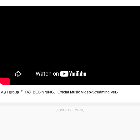
Aぇ! group「《A》BEGINNING」Official Music Video‐Streaming Ver.‐
[ADVERTISEMENT]