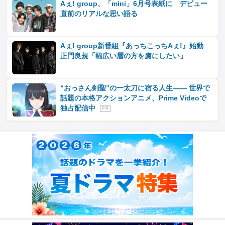
Aぇ! group、「mini」6月号表紙に デビュー
直前のリアルな思い語る
Aぇ! group新番組『あっちこっちAぇ!』始動
正門良規「幅広い層の方を虜にしたい」
“おっさん剣聖”の一太刀に宿る人生―― 世界で
話題の本格アクションアニメ、Prime Videoで
独占配信中
P R