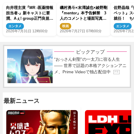
向井理主演『MR ‐医薬情報
磯村勇斗×末澤誠也×綾野剛
佐野晶哉『
担当者‐』新キャストに要
『mentor』本予告解禁 3
ペット』ス
潤、Aぇ! group正門良規、
人のコメントと場面写真も
就任！ ち
豊原功補ら登場
到着
演も決定
エンタメ
映画
エンタメ
2026年7月31日 12時00分
2026年7月27日 07時00分
2026年7月2
ピックアップ
“おっさん剣聖”の一太刀に宿る人生
―― 世界で話題の本格アクションアニ
メ、Prime Videoで独占配信中
P R
最新ニュース