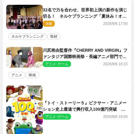
32名で力を合わせ、世界初上演の新作を演じ
切る！ ネルケプランニング「夏休み！オ
ン・ワークショップ2026」レポート【最終
演劇
2026/8/6 17:00
日】
ネルケプランニング
取材
川尻将由監督作『CHERRY AND VIRGIN』フ
ァンタジア国際映画祭・長編アニメ部門で観
客賞・金賞受賞！
アニメ･ゲーム
2026/8/6 16:15
アニメ
映画
『トイ・ストーリー５』ピクサー・アニメー
ション史上最速で興行収入100億円突破 シ
リーズNo.1興収が目前
アニメ･ゲーム
2026/8/6 16:00