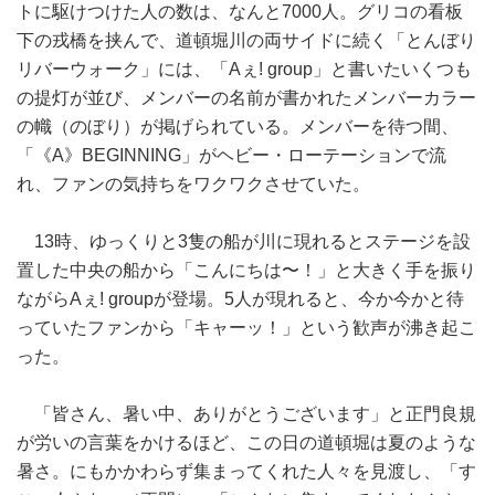
トに駆けつけた人の数は、なんと7000人。グリコの看板
下の戎橋を挟んで、道頓堀川の両サイドに続く「とんぼり
リバーウォーク」には、「Aぇ! group」と書いたいくつも
の提灯が並び、メンバーの名前が書かれたメンバーカラー
の幟（のぼり）が掲げられている。メンバーを待つ間、
「《A》BEGINNING」がヘビー・ローテーションで流
れ、ファンの気持ちをワクワクさせていた。
13時、ゆっくりと3隻の船が川に現れるとステージを設
置した中央の船から「こんにちは〜！」と大きく手を振り
ながらAぇ! groupが登場。5人が現れると、今か今かと待
っていたファンから「キャーッ！」という歓声が沸き起こ
った。
「皆さん、暑い中、ありがとうございます」と正門良規
が労いの言葉をかけるほど、この日の道頓堀は夏のような
暑さ。にもかかわらず集まってくれた人々を見渡し、「す