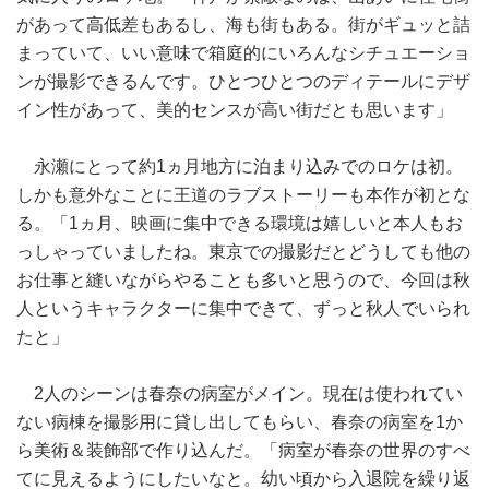
があって高低差もあるし、海も街もある。街がギュッと詰
まっていて、いい意味で箱庭的にいろんなシチュエーショ
ンが撮影できるんです。ひとつひとつのディテールにデザ
イン性があって、美的センスが高い街だとも思います」
永瀬にとって約1ヵ月地方に泊まり込みでのロケは初。
しかも意外なことに王道のラブストーリーも本作が初とな
る。「1ヵ月、映画に集中できる環境は嬉しいと本人もお
っしゃっていましたね。東京での撮影だとどうしても他の
お仕事と縫いながらやることも多いと思うので、今回は秋
人というキャラクターに集中できて、ずっと秋人でいられ
たと」
2人のシーンは春奈の病室がメイン。現在は使われてい
ない病棟を撮影用に貸し出してもらい、春奈の病室を1か
ら美術＆装飾部で作り込んだ。「病室が春奈の世界のすべ
てに見えるようにしたいなと。幼い頃から入退院を繰り返