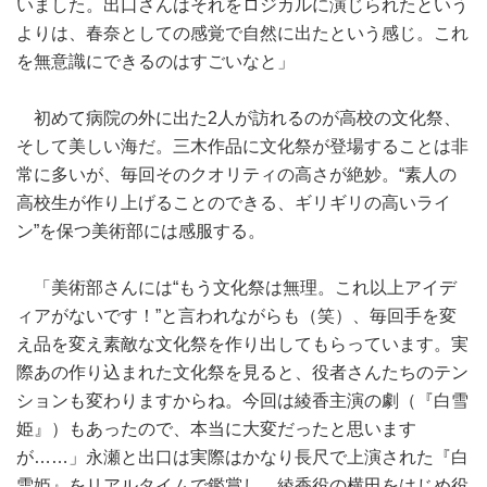
いました。出口さんはそれをロジカルに演じられたという
よりは、春奈としての感覚で自然に出たという感じ。これ
を無意識にできるのはすごいなと」
初めて病院の外に出た2人が訪れるのが高校の文化祭、
そして美しい海だ。三木作品に文化祭が登場することは非
常に多いが、毎回そのクオリティの高さが絶妙。“素人の
高校生が作り上げることのできる、ギリギリの高いライ
ン”を保つ美術部には感服する。
「美術部さんには“もう文化祭は無理。これ以上アイデ
ィアがないです！”と言われながらも（笑）、毎回手を変
え品を変え素敵な文化祭を作り出してもらっています。実
際あの作り込まれた文化祭を見ると、役者さんたちのテン
ションも変わりますからね。今回は綾香主演の劇（『白雪
姫』）もあったので、本当に大変だったと思います
が……」永瀬と出口は実際はかなり長尺で上演された『白
雪姫』をリアルタイムで鑑賞し、綾香役の横田をはじめ役