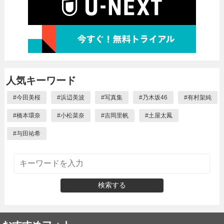
人気キーワード
#
今田美桜
#
浜辺美波
#
写真集
#
乃木坂46
#
有村架純
#
橋本環奈
#
小松菜奈
#
吉岡里帆
#
土屋太鳳
#
与田祐希
検索する