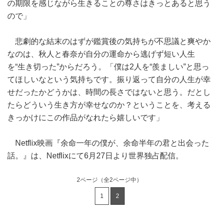
の期限を感じながら生きることの尊さはきっとあると思う
ので」
悲劇的な結末のはずが鑑賞後の気持ちが不思議と爽やか
なのは、秋人と春奈が自分の運命から逃げず短い人生
を“生き切った”からだろう。「僕は2人を“羨ましい”と思っ
てほしいなという気持ちです。振り返って自分の人生が幸
せだったかどうかは、時間の長さではないと思う。だとし
たらどういう生き方が幸せなのか？ということを、考える
きっかけにこの作品がなれたら嬉しいです」
Netflix映画『余命一年の僕が、余命半年の君と出会った
話。』は、Netflixにて6月27日より世界独占配信。
2ページ
（全2ページ中）
1
2