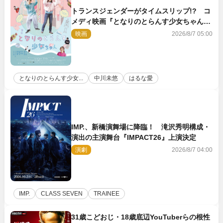
トランスジェンダーがタイムスリップ!? コ
メディ映画『となりのとらんす少女ちゃん』
11.7公開決定
映画
2026/8/7 05:00
となりのとらんす少女...
中川未悠
はるな愛
IMP.、新橋演舞場に降臨！ 滝沢秀明構成・
演出の主演舞台『IMPACT26』上演決定
演劇
2026/8/7 04:00
IMP.
CLASS SEVEN
TRAINEE
31歳こどおじ・18歳底辺YouTuberらの根性