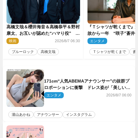
高橋文哉＆櫻井海音＆高橋恭平＆野村
『Ｔシャツが乾くまで』第
康太、お互いが認めた“ハマり役”
故から一年 “咲子”蒼井優
『ブルーロック』で築いた最高のチー
島歩は心を許しあえる関
映画
2026/8/7 06:30
エンタメ
2
ムワーク
ブルーロック
高橋文哉
Ｔシャツが乾くまで
蒼
171cm“人気ABEMAアナウンサー”の抜群プ
ロポーションに衝撃 ドレス姿が「美しい」
「品がありすぎる」
エンタメ
2026/8/7 06:00
瀧山あかね
アナウンサー
インスタグラム