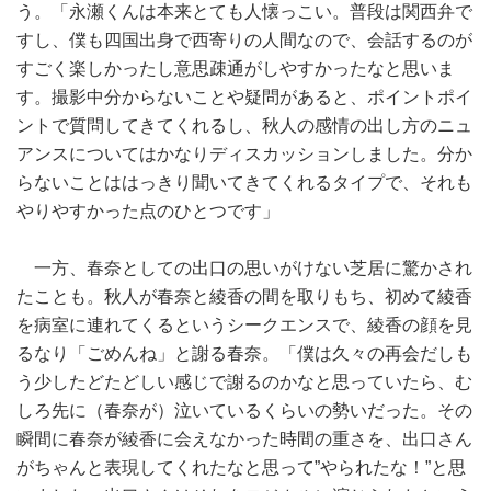
う。「永瀬くんは本来とても人懐っこい。普段は関西弁で
すし、僕も四国出身で西寄りの人間なので、会話するのが
すごく楽しかったし意思疎通がしやすかったなと思いま
す。撮影中分からないことや疑問があると、ポイントポイ
ントで質問してきてくれるし、秋人の感情の出し方のニュ
アンスについてはかなりディスカッションしました。分か
らないことははっきり聞いてきてくれるタイプで、それも
やりやすかった点のひとつです」
一方、春奈としての出口の思いがけない芝居に驚かされ
たことも。秋人が春奈と綾香の間を取りもち、初めて綾香
を病室に連れてくるというシークエンスで、綾香の顔を見
るなり「ごめんね」と謝る春奈。「僕は久々の再会だしも
う少したどたどしい感じで謝るのかなと思っていたら、む
しろ先に（春奈が）泣いているくらいの勢いだった。その
瞬間に春奈が綾香に会えなかった時間の重さを、出口さん
がちゃんと表現してくれたなと思って”やられたな！”と思