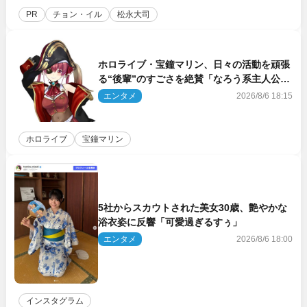
PR
チョン・イル
松永大司
ホロライブ・宝鐘マリン、日々の活動を頑張
る“後輩”のすごさを絶賛「なろう系主人公ま
である」
エンタメ
2026/8/6 18:15
ホロライブ
宝鐘マリン
5社からスカウトされた美女30歳、艶やかな
浴衣姿に反響「可愛過ぎるすぅ」
エンタメ
2026/8/6 18:00
インスタグラム