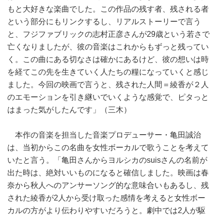
もと大好きな楽曲でした。この作品の残す者、残される者
という部分にもリンクするし、リアルストーリーで言う
と、フジファブリックの志村正彦さんが29歳という若さで
亡くなりましたが、彼の音楽はこれからもずっと残ってい
く。この曲にある切なさは確かにあるけど、彼の想いは時
を経てこの先を生きていく人たちの糧になっていくと感じ
ました。今回の映画で言うと、残された人間＝綾香が２人
のエモーションを引き継いでいくような感覚で、ピタっと
はまった気がしたんです」（三木）
本作の音楽を担当した音楽プロデューサー・亀田誠治
は、当初からこの名曲を女性ボーカルで歌うことを考えて
いたと言う。「亀田さんからヨルシカのsuisさんの名前が
出た時は、絶対いいものになると確信しました。映画は春
奈から秋人へのアンサーソング的な意味合いもあるし、残
された綾香が2人から受け取った感情を考えると女性ボー
カルの方がより伝わりやすいだろうと。劇中では2人が駆