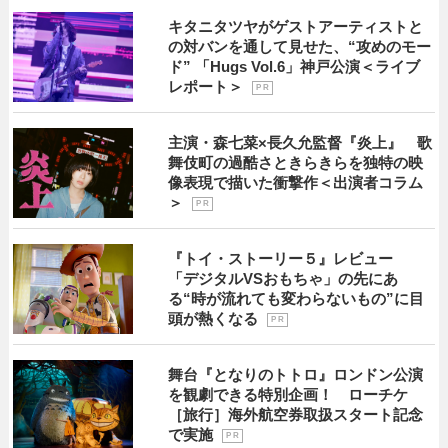
キタニタツヤがゲストアーティストと
の対バンを通して見せた、“攻めのモー
ド” 「Hugs Vol.6」神戸公演＜ライブ
レポート＞
P R
主演・森七菜×長久允監督『炎上』 歌
舞伎町の過酷さときらきらを独特の映
像表現で描いた衝撃作＜出演者コラム
＞
P R
『トイ・ストーリー５』レビュー
「デジタルVSおもちゃ」の先にあ
る“時が流れても変わらないもの”に目
頭が熱くなる
P R
舞台『となりのトトロ』ロンドン公演
を観劇できる特別企画！ ローチケ
［旅行］海外航空券取扱スタート記念
で実施
P R