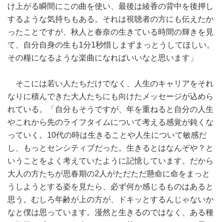
け上がる瞬間にこの曲を使い、最後は綾香の背中を後押し
するような気持ちもある。それは視聴者の方にも伝えたか
ったことですが、秋人と春奈の生きている時間の輝きを見
て、自分自身の生も1分1秒惜しまずまっとうしてほしい。
その糧になるような楽曲になればいいなと思います」
そこには若い人たちだけでなく、人生のキャリアをそれ
なりに積んできた大人たちにも向けたメッセージが込めら
れている。「自分もそうですが、年を重ねると自分の人生
やこれから先のライフタイムについて考える感覚が鈍くな
っていく。10代の時は生きることや人生について敏感だ
し、もっとセンシティブだった。生きるとはなんぞや？と
いうことをよく考えていたように記憶しています。だから
大人の方たちが思春期の2人がただただ懸命に命をまっと
うしようとする姿を見たら、必ず何か感じるものはあると
思う。むしろ年齢が上の方が、ドキッとするんじゃないか
なと僕は思っています。漫然と生きるのではなく、ある種