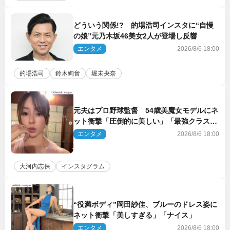
どういう関係!? 的場浩司インスタに“自慢
の娘”元乃木坂46美女2人が登場し反響
エンタメ
2026/8/6 18:00
的場浩司
鈴木絢音
堀未央奈
元夫はプロ野球監督 54歳美魔女モデルにネ
ット衝撃「圧倒的に美しい」「最強クラス」
「うっとり」
エンタメ
2026/8/6 18:00
大河内志保
インスタグラム
“役満ボディ”岡田紗佳、ブルーのドレス姿に
ネット衝撃「美しすぎる」「ナイス」
エンタメ
2026/8/6 18:00