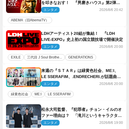
を叩きなおす！ 『男磨きハウス』第2弾コ
ーチ陣発表
エンタメ
2026/8/6 20:42
ABEMA（旧AbemaTV）
LDHアーティスト20組が集結！ 『LDH
LIVE‐EXPO』史上初の国立競技場で開催決定
エンタメ
2026/8/6 20:00
EXILE
三代目 J Soul Brothe...
GENERATIONS
来週の『ＳＴＡＲ』は緑黄色社会、ME:I、
LE SSERAFIM、.ENDRECHERI.が話題曲を
パフォーマンス！
エンタメ
2026/8/6 20:00
緑黄色社会
ME:I
LE SSERAFIM
松永大司監督、『犯罪者』チョン・イルのオ
ファー理由は？ 「滝川というキャラクター
に出会えたことは本当に運が良かった」
エンタメ
2026/8/6 19:00