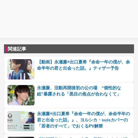
関連記事
【動画】永瀬廉×出口夏希『余命一年の僕が、余
命半年の君と出会った話。』ティザー予告
永瀬廉、活動再開後初の公の場 “個性的な
絵”暴露される「黒目の焦点が合わなくて」
永瀬廉×出口夏希『余命一年の僕が、余命半年の
君と出会った話。』、ヨルシカ・suisカバーの
「若者のすべて」でおくるPV解禁