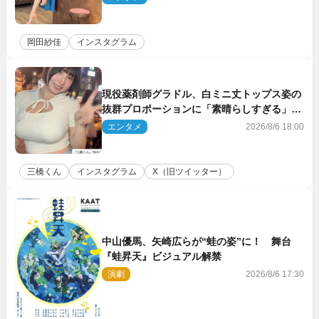
岡田紗佳
インスタグラム
現役薬剤師グラドル、白ミニ丈トップス姿の
抜群プロポーションに「素晴らしすぎる」
「すっっっご！」とネット絶賛
エンタメ
2026/8/6 18:00
三橋くん
インスタグラム
X（旧ツイッター）
中山優馬、矢崎広らが“蛙の姿”に！ 舞台
『蛙昇天』ビジュアル解禁
演劇
2026/8/6 17:30