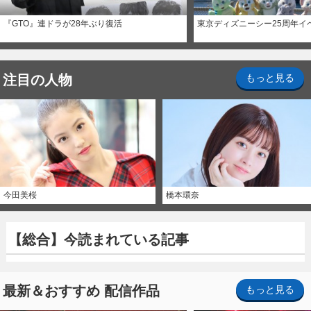
『GTO』連ドラが28年ぶり復活
東京ディズニーシー25周年イ
注目の人物
もっと見る
今田美桜
橋本環奈
【総合】今読まれている記事
最新＆おすすめ 配信作品
もっと見る