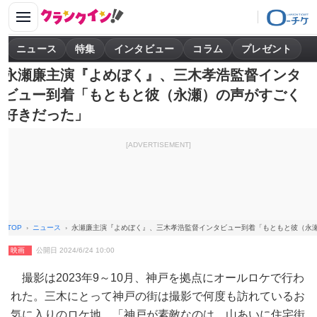
ニュース
特集
インタビュー
コラム
プレゼント
永瀬廉主演『よめぼく』、三木孝浩監督インタ
ビュー到着「もともと彼（永瀬）の声がすごく
好きだった」
[ADVERTISEMENT]
TOP
ニュース
永瀬廉主演『よめぼく』、三木孝浩監督インタビュー到着「もともと彼（永
映画
公開日 2024/6/24 10:00
撮影は2023年9～10月、神戸を拠点にオールロケで行わ
れた。三木にとって神戸の街は撮影で何度も訪れているお
気に入りのロケ地。「神戸が素敵なのは、山あいに住宅街