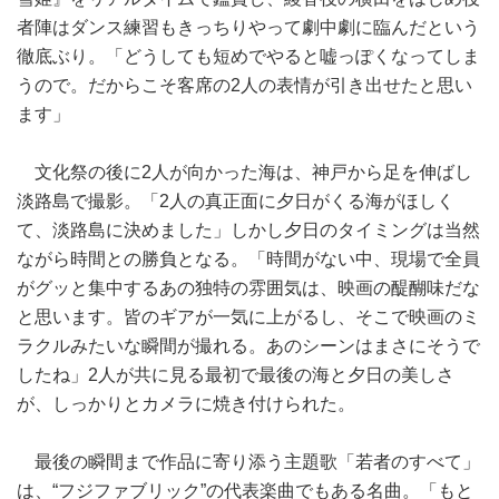
者陣はダンス練習もきっちりやって劇中劇に臨んだという
徹底ぶり。「どうしても短めでやると嘘っぽくなってしま
うので。だからこそ客席の2人の表情が引き出せたと思い
ます」
文化祭の後に2人が向かった海は、神戸から足を伸ばし
淡路島で撮影。「2人の真正面に夕日がくる海がほしく
て、淡路島に決めました」しかし夕日のタイミングは当然
ながら時間との勝負となる。「時間がない中、現場で全員
がグッと集中するあの独特の雰囲気は、映画の醍醐味だな
と思います。皆のギアが一気に上がるし、そこで映画のミ
ラクルみたいな瞬間が撮れる。あのシーンはまさにそうで
したね」2人が共に見る最初で最後の海と夕日の美しさ
が、しっかりとカメラに焼き付けられた。
最後の瞬間まで作品に寄り添う主題歌「若者のすべて」
は、“フジファブリック”の代表楽曲でもある名曲。「もと