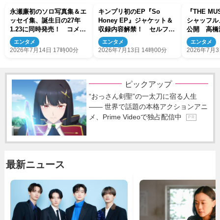
永瀬廉初のソロ写真集＆エ
キンプリ初のEP『So
『THE MUS
ッセイ集、誕生日の27年
Honey EP』ジャケット＆
シャッフル
1.23に同時発売！ コメン
収録内容解禁！ セルフカ
公開 高橋
ト到着
バーやスタジオライブ映像
郎ら競演
エンタメ
エンタメ
エンタメ
も
2026年7月14日 17時00分
2026年7月13日 14時00分
2026年7月3
ピックアップ
“おっさん剣聖”の一太刀に宿る人生
―― 世界で話題の本格アクションアニ
メ、Prime Videoで独占配信中
P R
最新ニュース