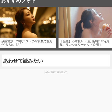
おすすめフォト
伊藤彩沙、20代ラストの写真集で見せ
【話題】乃木坂46・金川紗耶1st写真
た“大人の甘さ”
集、ランジェリーカット公開！
あわせて読みたい
[ADVERTISEMENT]