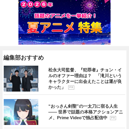
編集部おすすめ
松永大司監督、『犯罪者』チョン・イ
ルのオファー理由は？ 「滝川という
キャラクターに出会えたことは運が良
かった」
P R
“おっさん剣聖”の一太刀に宿る人生
―― 世界で話題の本格アクションアニ
メ、Prime Videoで独占配信中
P R