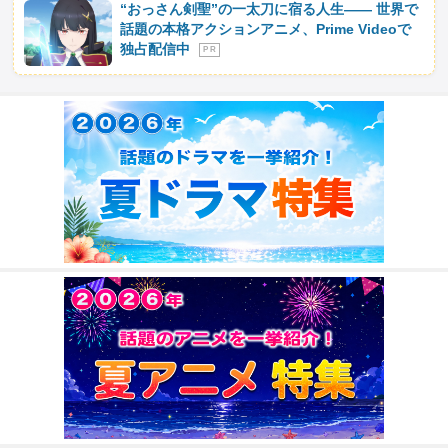
“おっさん剣聖”の一太刀に宿る人生―― 世界で
話題の本格アクションアニメ、Prime Videoで
独占配信中
P R