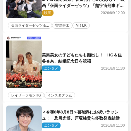
画『仮面ライダーゼッツ』『超宇宙刑事ギャ
バン インフィニティ』オフショット到着
映画
2026/8/9 12:00
仮面ライダーゼッツ＆...
曽野舜太
M！LK
美男美女の子どもたちも顔出し！ HG＆住
谷杏奈、結婚記念日を祝福
エンタメ
2026/8/9 11:30
レイザーラモンHG
インスタグラム
＜令和8年8月8日＞芸能界にお祝いラッシ
ュ！ 及川光博、戸塚純貴ら多数発表結婚
エンタメ
2026/8/9 11:00