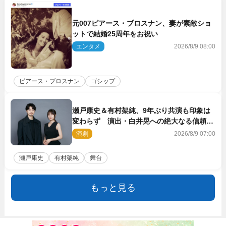
元007ピアース・ブロスナン、妻が素敵ショ
ットで結婚25周年をお祝い
エンタメ
2026/8/9 08:00
ピアース・ブロスナン
ゴシップ
瀬戸康史＆有村架純、9年ぶり共演も印象は
変わらず 演出・白井晃への絶大なる信頼を
胸に舞台『キュー』に挑む
演劇
2026/8/9 07:00
瀬戸康史
有村架純
舞台
もっと見る