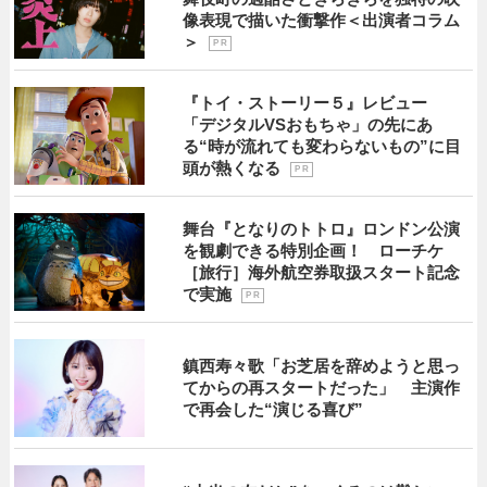
像表現で描いた衝撃作＜出演者コラム
＞
P R
『トイ・ストーリー５』レビュー
「デジタルVSおもちゃ」の先にあ
る“時が流れても変わらないもの”に目
頭が熱くなる
P R
舞台『となりのトトロ』ロンドン公演
を観劇できる特別企画！ ローチケ
［旅行］海外航空券取扱スタート記念
で実施
P R
鎮西寿々歌「お芝居を辞めようと思っ
てからの再スタートだった」 主演作
で再会した“演じる喜び”