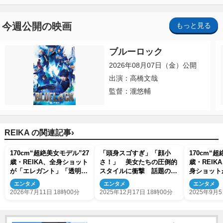
今週公開の映画
もっと見る
ブルーロック
2026年08月07日（金）公開
出演：高橋文哉
監督：瀧悠輔
›
REIKA の関連記事
170cm“超絶美女モデル”27
「頭身スゴすぎ」「顔小
170cm“
歳・REIKA、全身ショット
さ！」 美女たちの圧倒的
歳・REIK
が「エレガント」「透明感
スタイルに衝撃 話題のコ
身ショット
すごい」「圧倒的な美し
スプレイヤー、身長182cm
る」「スタ
エンタメ
エンタメ
エンタメ
さ」
モデルも
2026年7月11日 18時00分
2025年12月17日 18時00分
2025年9月5