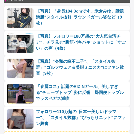
【写真】「身長184.3cmです」米倉みゆ、話題
沸騰“スタイル抜群”ラウンドガール姿など（9
枚）
【写真】フォロワー180万超の“大人気台湾チ
ア”、チラ見せ“腹筋バキバキ”ショットに「すご
い」の声（4枚）
【写真】“令和の峰不二子”、「スタイル抜
群」“ゴルフウェア＆美脚ミニスカ”にファン歓
喜（9枚）
「春麗コス」話題のRIZINガール、美しすぎ
る“チューブトップ”姿に反響 帰国便トラブル
でラスベガス満喫
フォロワー110万超の“日本一美しいドラマ
ー”、「スタイル抜群」“ぴっちりニット”にファ
ン興奮