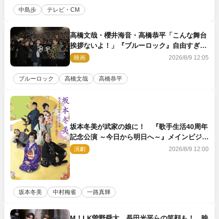
中島歩
テレビ・CM
高橋文哉・櫻井海音・高橋恭平「こんな舞台
挨拶ないよ！」『ブルーロック』自由すぎる
イベントレポート
映画
2026/8/9 12:05
ブルーロック
高橋文哉
高橋恭平
坂本冬美が武家の娘に！ 『歌手生活40周年
記念公演 ～今日から明日へ～』メインビジュ
アル公開
演劇
2026/8/9 12:00
坂本冬美
中村梅雀
一路真輝
M！LK曽野舜太、長田光平らの笑顔も！ 映