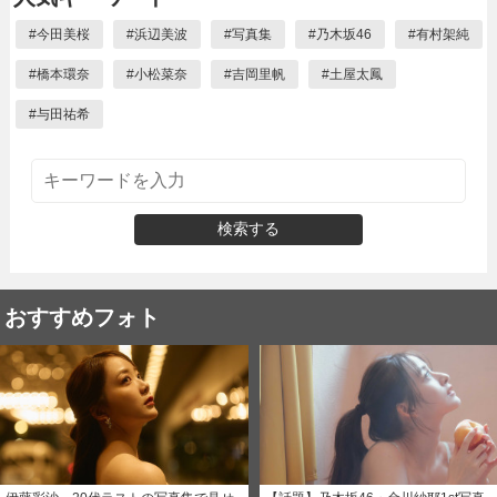
#
今田美桜
#
浜辺美波
#
写真集
#
乃木坂46
#
有村架純
#
橋本環奈
#
小松菜奈
#
吉岡里帆
#
土屋太鳳
#
与田祐希
検索する
おすすめフォト