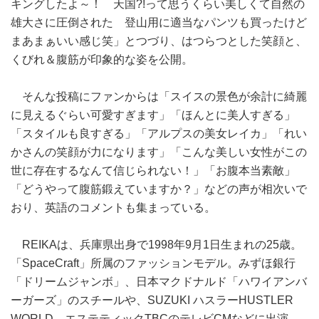
キングしたよ～！ 天国?!って思うくらい美しくて自然の
雄大さに圧倒された 登山用に適当なパンツも買ったけど
まあまぁいい感じ笑」とつづり、はつらつとした笑顔と、
くびれ＆腹筋が印象的な姿を公開。
そんな投稿にファンからは「スイスの景色が余計に綺麗
に見えるぐらい可愛すぎます」「ほんとに美人すぎる」
「スタイルも良すぎる」「アルプスの美女レイカ」「れい
かさんの笑顔が力になります」「こんな美しい女性がこの
世に存在するなんて信じられない！」「お腹本当素敵」
「どうやって腹筋鍛えていますか？」などの声が相次いで
おり、英語のコメントも集まっている。
REIKAは、兵庫県出身で1998年9月1日生まれの25歳。
「SpaceCraft」所属のファッションモデル。みずほ銀行
「ドリームジャンボ」、日本マクドナルド「ハワイアンバ
ーガーズ」のスチールや、SUZUKI ハスラーHUSTLER
WORLD、エステティックTBCのテレビCMなどに出演。