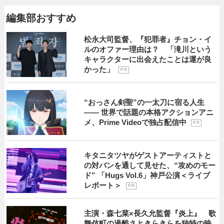
編集部おすすめ
松永大司監督、『犯罪者』チョン・イ
ルのオファー理由は？ 「滝川という
キャラクターに出会えたことは運が良
かった」
P R
“おっさん剣聖”の一太刀に宿る人生
―― 世界で話題の本格アクションアニ
メ、Prime Videoで独占配信中
P R
キタニタツヤがゲストアーティストと
の対バンを通して見せた、“攻めのモー
ド” 「Hugs Vol.6」神戸公演＜ライブ
レポート＞
P R
主演・森七菜×長久允監督『炎上』 歌
舞伎町の過酷さときらきらを独特の映