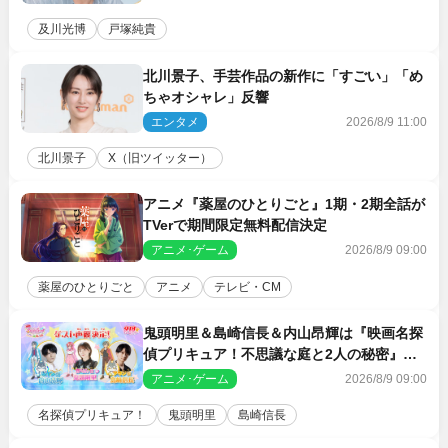
及川光博
戸塚純貴
北川景子、手芸作品の新作に「すごい」「め
ちゃオシャレ」反響
エンタメ
2026/8/9 11:00
北川景子
X（旧ツイッター）
アニメ『薬屋のひとりごと』1期・2期全話が
TVerで期間限定無料配信決定
アニメ･ゲーム
2026/8/9 09:00
薬屋のひとりごと
アニメ
テレビ・CM
鬼頭明里＆島崎信長＆内山昂輝は『映画名探
偵プリキュア！不思議な庭と2人の秘密』ゲ
スト声優に決定
アニメ･ゲーム
2026/8/9 09:00
名探偵プリキュア！
鬼頭明里
島崎信長