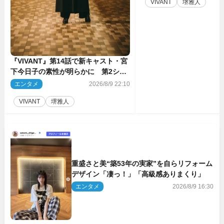
VIVANT
堺雅人
『VIVANT』第14話で新キャスト・宮
下今日子の素性が明らかに 第2シー
ズンのキーパーソンの1人
エンタメ
2026/8/9 22:10
VIVANT
堺雅人
重盛さと美“築53年の実家”を自らリフォーム
デザイン「凄っ！」「高級感ありまくり」
エンタメ
2026/8/9 16:30