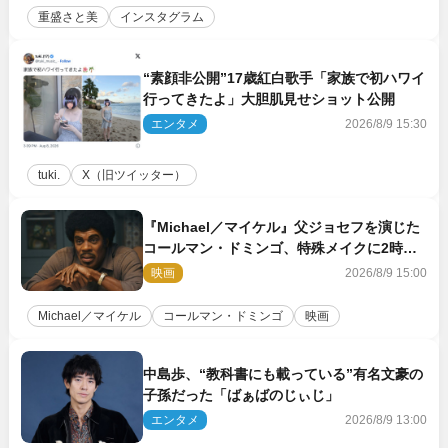
重盛さと美
インスタグラム
“素顔非公開”17歳紅白歌手「家族で初ハワイ
行ってきたよ」大胆肌見せショット公開
エンタメ
2026/8/9 15:30
tuki.
X（旧ツイッター）
『Michael／マイケル』父ジョセフを演じた
コールマン・ドミンゴ、特殊メイクに2時間
半かかっていた
映画
2026/8/9 15:00
Michael／マイケル
コールマン・ドミンゴ
映画
中島歩、“教科書にも載っている”有名文豪の
子孫だった「ばぁばのじぃじ」
エンタメ
2026/8/9 13:00