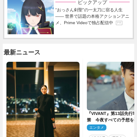
ピックアップ
“おっさん剣聖”の一太刀に宿る人生
―― 世界で話題の本格アクションアニ
メ、Prime Videoで独占配信中
P R
最新ニュース
『VIVANT』第13話先行
禁 今夜すべての予想を
ーンが…
エンタメ
2