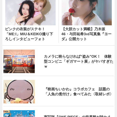
ピンクの衣装がステキ！
【大胆カット満載】乃木坂
「ME:I」MIU＆KEIKO撮り下
46・与田祐希3rd写真集『ヨー
ろしインタビューフォト
ダ』公開カット
カメラに映らなければ“盗み”OK！ 体験
型コンビニ「ギガマート展」がヤバすぎた
ｗ
『映画ちいかわ』コラボカフェ 話題の
「人魚の煮付け」食べてみた〈取材レポ〉
実写版『ONE PIECE』の世界観が味わえ