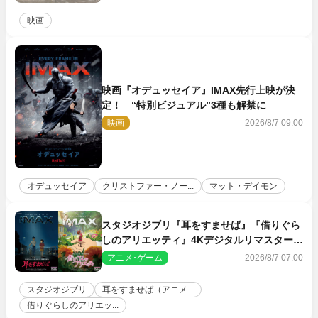
映画
映画『オデュッセイア』IMAX先行上映が決
定！ “特別ビジュアル”3種も解禁に
映画
2026/8/7 09:00
オデュッセイア
クリストファー・ノー...
マット・デイモン
スタジオジブリ『耳をすませば』『借りぐら
しのアリエッティ』4Kデジタルリマスターで
IMAX上映決定！
アニメ･ゲーム
2026/8/7 07:00
スタジオジブリ
耳をすませば（アニメ...
借りぐらしのアリエッ...