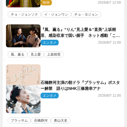
れ出る温かさに涙が止まらない！」
映画
2026/8/7 12:00
チョ・ジョンソク
イ・ジョンウン
チョ・ヨジョン
『風、薫る』“りん”見上愛＆“直美”上坂樹
里、感染収束で固い握手 ネット感動「この
バディは最強」「アツい」
エンタメ
2026/8/7 11:00
風、薫る
見上愛
上坂樹里
石橋静河主演の朝ドラ『ブラッサム』ポスタ
ー解禁 語りはNHK三條雅幸アナ
エンタメ
2026/8/7 11:00
ブラッサム
石橋静河
奥山大史