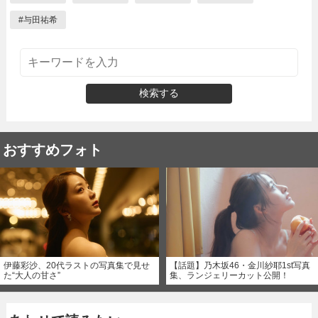
#
与田祐希
検索する
おすすめフォト
伊藤彩沙、20代ラストの写真集で見せ
【話題】乃木坂46・金川紗耶1st写真
た“大人の甘さ”
集、ランジェリーカット公開！