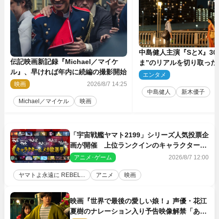
中島健人主演『SとX』30
伝記映画新記録『Michael／マイケ
ま”のリアルを切り取った
ル』、早ければ年内に続編の撮影開始
5点解禁
エンタメ
2
映画
2026/8/7 14:25
中島健人
新木優子
Michael／マイケル
映画
「宇宙戦艦ヤマト2199」シリーズ人気投票企
画が開催 上位ランクインのキャラクター＆
メカは新規描き下ろしイラストを制作
アニメ･ゲーム
2026/8/7 12:00
ヤマトよ永遠に REBEL...
アニメ
映画
映画『世界で最後の愛しい娘！』声優・花江
夏樹のナレーション入り予告映像解禁「あふ