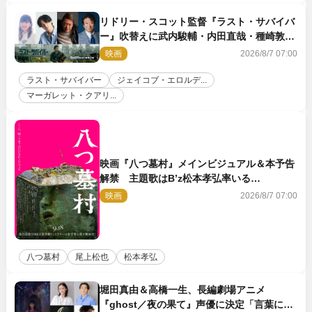
リドリー・スコット監督『ラスト・サバイバ
ー』吹替えに武内駿輔・内田直哉・種崎敦
美・井上和彦ら豪華声優陣が集結！
映画
2026/8/7 07:00
ラスト・サバイバー
ジェイコブ・エロルデ...
マーガレット・クアリ...
映画『八つ墓村』メインビジュアル＆本予告
解禁 主題歌はB’z松本孝弘率いる
TMG「DOOM」に決定
映画
2026/8/7 07:00
八つ墓村
尾上松也
松本孝弘
堀田真由＆高橋一生、長編劇場アニメ
『ghost／夜の果て』声優に決定「言葉には