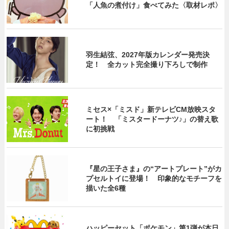
「人魚の煮付け」食べてみた〈取材レポ〉
羽生結弦、2027年版カレンダー発売決
定！ 全カット完全撮り下ろしで制作
ミセス×「ミスド」新テレビCM放映スタ
ート！ 「ミスタードーナツ♪」の替え歌
に初挑戦
『星の王子さま』の“アートプレート”がカ
プセルトイに登場！ 印象的なモチーフを
描いた全6種
ハッピーセット「ポケモン」第1弾が本日