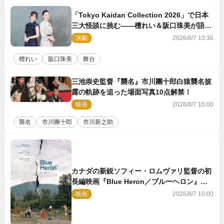
「Tokyo Kaidan Collection 2026」で日本
三大怪談に挑む――檀れい＆阪口珠美が語る
「牡丹灯籠」の新たな魅力
演劇
2026/8/7 10:30
檀れい
阪口珠美
舞台
三池崇史監督『襲名』市川團十郎白猿襲名披
露の軌跡を追った場面写真10点解禁！
映画
2026/8/7 10:00
襲名
市川團十郎
市川新之助
カナダの新鋭ソフィー・ロムヴァリ監督の初
長編映画『Blue Heron／ブルーヘロン』
10.23公開
映画
2026/8/7 10:00