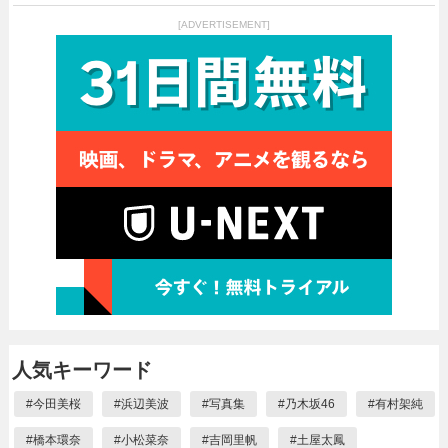
[ADVERTISEMENT]
人気キーワード
#
今田美桜
#
浜辺美波
#
写真集
#
乃木坂46
#
有村架純
#
橋本環奈
#
小松菜奈
#
吉岡里帆
#
土屋太鳳