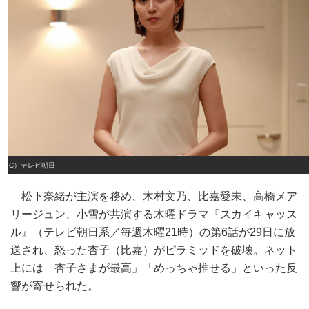
（C）テレビ朝日
松下奈緒が主演を務め、木村文乃、比嘉愛未、高橋メア
リージュン、小雪が共演する木曜ドラマ『スカイキャッス
ル』（テレビ朝日系／毎週木曜21時）の第6話が29日に放
送され、怒った杏子（比嘉）がピラミッドを破壊。ネット
上には「杏子さまが最高」「めっちゃ推せる」といった反
響が寄せられた。