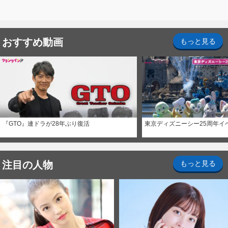
おすすめ動画
もっと見る
『GTO』連ドラが28年ぶり復活
東京ディズニーシー25周年イ
注目の人物
もっと見る