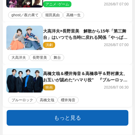
できない沢山の感情を思い出しました」
アニメ･ゲーム
2026/8/7 07:00
ghost／夜の果て
堀田真由
高橋一生
大高洋夫×長野里美 解散から15年「第三舞
台」はいつでも当時に戻れる関係「やっぱり
他の方たちとは違います」
演劇
2026/8/7 07:00
大高洋夫
長野里美
舞台
高橋文哉＆櫻井海音＆高橋恭平＆野村康太、
お互いが認めた“ハマり役” 『ブルーロッ
ク』で築いた最高のチームワーク
映画
2026/8/7 06:30
ブルーロック
高橋文哉
櫻井海音
もっと見る