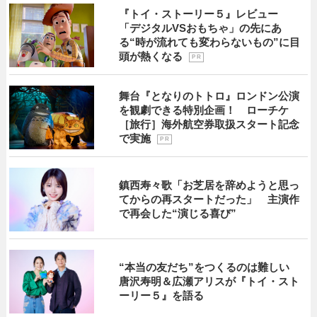
『トイ・ストーリー５』レビュー
「デジタルVSおもちゃ」の先にあ
る“時が流れても変わらないもの”に目
頭が熱くなる
P R
舞台『となりのトトロ』ロンドン公演
を観劇できる特別企画！ ローチケ
［旅行］海外航空券取扱スタート記念
で実施
P R
鎮西寿々歌「お芝居を辞めようと思っ
てからの再スタートだった」 主演作
で再会した“演じる喜び”
“本当の友だち”をつくるのは難しい
唐沢寿明＆広瀬アリスが『トイ・スト
ーリー５』を語る