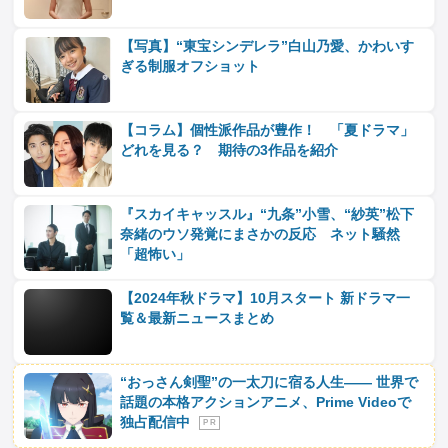
【写真】“東宝シンデレラ”白山乃愛、かわいす
ぎる制服オフショット
【コラム】個性派作品が豊作！ 「夏ドラマ」
どれを見る？ 期待の3作品を紹介
『スカイキャッスル』“九条”小雪、“紗英”松下
奈緒のウソ発覚にまさかの反応 ネット騒然
「超怖い」
【2024年秋ドラマ】10月スタート 新ドラマ一
覧＆最新ニュースまとめ
“おっさん剣聖”の一太刀に宿る人生―― 世界で
話題の本格アクションアニメ、Prime Videoで
独占配信中
P R