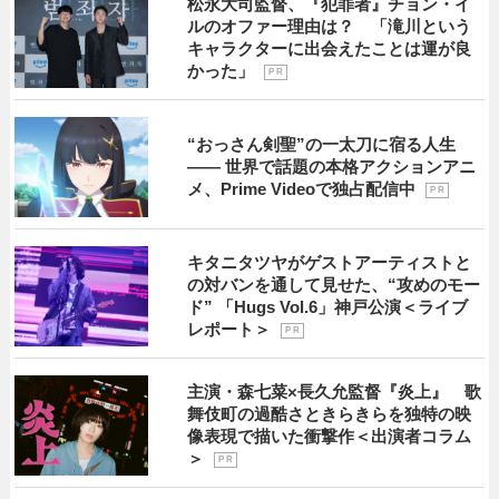
松永大司監督、『犯罪者』チョン・イ
ルのオファー理由は？ 「滝川という
キャラクターに出会えたことは運が良
かった」
P R
“おっさん剣聖”の一太刀に宿る人生
―― 世界で話題の本格アクションアニ
メ、Prime Videoで独占配信中
P R
キタニタツヤがゲストアーティストと
の対バンを通して見せた、“攻めのモー
ド” 「Hugs Vol.6」神戸公演＜ライブ
レポート＞
P R
主演・森七菜×長久允監督『炎上』 歌
舞伎町の過酷さときらきらを独特の映
像表現で描いた衝撃作＜出演者コラム
＞
P R