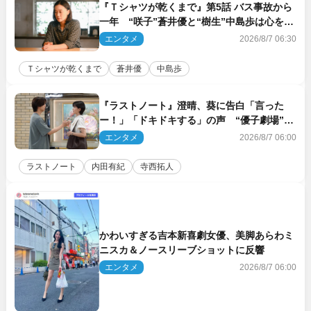
『Ｔシャツが乾くまで』第5話 バス事故から
一年 “咲子”蒼井優と“樹生”中島歩は心を許
しあえる関係に
エンタメ
2026/8/7 06:30
Ｔシャツが乾くまで
蒼井優
中島歩
『ラストノート』澄晴、葵に告白「言った
ー！」「ドキドキする」の声 “優子劇場”も
話題
エンタメ
2026/8/7 06:00
ラストノート
内田有紀
寺西拓人
かわいすぎる吉本新喜劇女優、美脚あらわミ
ニスカ＆ノースリーブショットに反響
エンタメ
2026/8/7 06:00