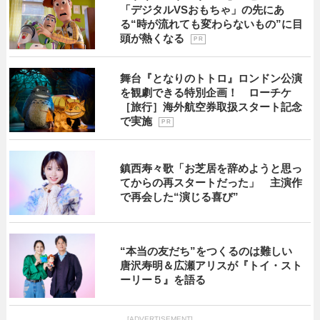
「デジタルVSおもちゃ」の先にあ
る“時が流れても変わらないもの”に目
頭が熱くなる
P R
舞台『となりのトトロ』ロンドン公演
を観劇できる特別企画！ ローチケ
［旅行］海外航空券取扱スタート記念
で実施
P R
鎮西寿々歌「お芝居を辞めようと思っ
てからの再スタートだった」 主演作
で再会した“演じる喜び”
“本当の友だち”をつくるのは難しい
唐沢寿明＆広瀬アリスが『トイ・スト
ーリー５』を語る
[ADVERTISEMENT]