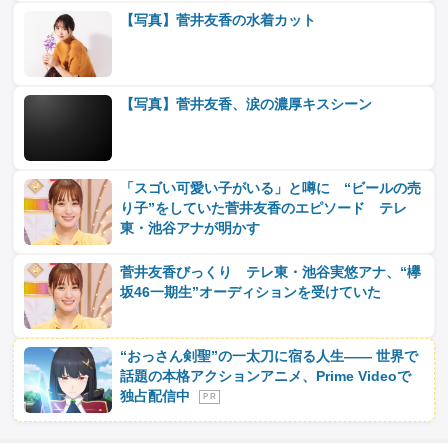
【写真】菅井友香の水着カット
【写真】菅井友香、涙の濃厚キスシーン
「スゴい可愛い子がいる」と噂に “ビールの売
り子”をしていた菅井友香のエピソード テレ
東・池谷アナが明かす
菅井友香びっくり テレ東・池谷実悠アナ、“欅
坂46一期生”オーディションを受けていた
“おっさん剣聖”の一太刀に宿る人生―― 世界で
話題の本格アクションアニメ、Prime Videoで
独占配信中
P R