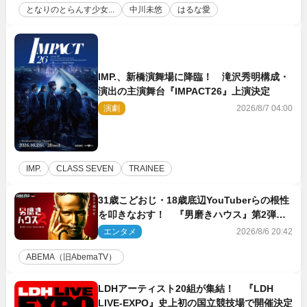
となりのとらんす少女...
中川未悠
はるな愛
IMP.、新橋演舞場に降臨！ 滝沢秀明構成・
演出の主演舞台『IMPACT26』上演決定
演劇
2026/8/7 04:00
IMP.
CLASS SEVEN
TRAINEE
31歳こどおじ・18歳底辺YouTuberらの根性
を叩きなおす！ 『男磨きハウス』第2弾コ
ーチ陣発表
エンタメ
2026/8/6 20:42
ABEMA（旧AbemaTV）
LDHアーティスト20組が集結！ 『LDH
LIVE‐EXPO』史上初の国立競技場で開催決定