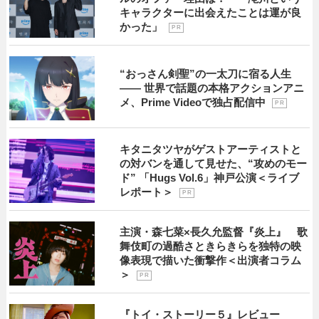
キャラクターに出会えたことは運が良
かった」
P R
“おっさん剣聖”の一太刀に宿る人生
―― 世界で話題の本格アクションアニ
メ、Prime Videoで独占配信中
P R
キタニタツヤがゲストアーティストと
の対バンを通して見せた、“攻めのモー
ド” 「Hugs Vol.6」神戸公演＜ライブ
レポート＞
P R
主演・森七菜×長久允監督『炎上』 歌
舞伎町の過酷さときらきらを独特の映
像表現で描いた衝撃作＜出演者コラム
＞
P R
『トイ・ストーリー５』レビュー