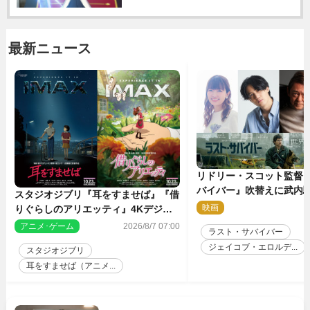
最新ニュース
リドリー・スコット監督
バイバー』吹替えに武内
スタジオジブリ『耳をすませば』『借
哉・種崎敦美・井上和彦
映画
2
りぐらしのアリエッティ』4Kデジタ
が集結！
ルリマスターでIMAX上映決定！
アニメ･ゲーム
2026/8/7 07:00
ラスト・サバイバー
ジェイコブ・エロルデ...
スタジオジブリ
耳をすませば（アニメ...