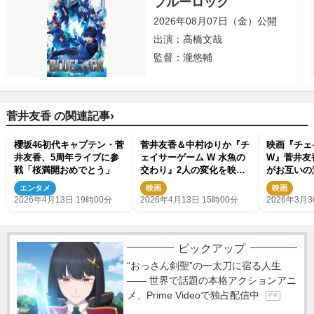
ブルーロック
2026年08月07日（金）公開
出演：高橋文哉
監督：瀧悠輔
›
菅井友香 の関連記事
櫻坂46初代キャプテン・菅
菅井友香＆中村ゆりか『チ
映画『チェ
井友香、5周年ライブに参
ェイサーゲーム W 水魚の
W』菅井友
戦「桜満開おめでとう」
交わり』2人の変化を映す
がお互いの
予告映像
す
エンタメ
映画
映画
2026年4月13日 19時00分
2026年4月13日 15時00分
2026年3月3
ピックアップ
“おっさん剣聖”の一太刀に宿る人生
―― 世界で話題の本格アクションアニ
メ、Prime Videoで独占配信中
P R