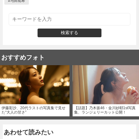
#
与田祐希
検索する
おすすめフォト
伊藤彩沙、20代ラストの写真集で見せ
【話題】乃木坂46・金川紗耶1st写真
た“大人の甘さ”
集、ランジェリーカット公開！
あわせて読みたい