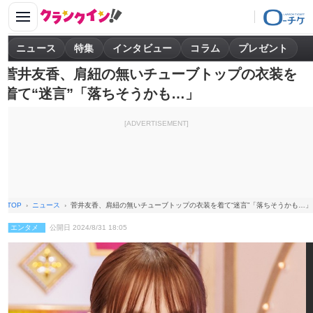
ニュース
特集
インタビュー
コラム
プレゼント
菅井友香、肩紐の無いチューブトップの衣装を
着て“迷言”「落ちそうかも…」
[ADVERTISEMENT]
TOP
ニュース
菅井友香、肩紐の無いチューブトップの衣装を着て“迷言”「落ちそうかも…」
エンタメ
公開日 2024/8/31 18:05