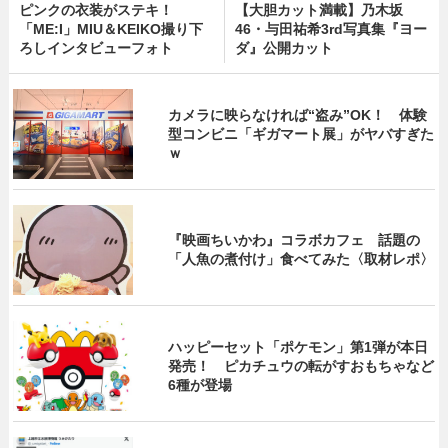
ピンクの衣装がステキ！
【大胆カット満載】乃木坂
「ME:I」MIU＆KEIKO撮り下
46・与田祐希3rd写真集『ヨー
ろしインタビューフォト
ダ』公開カット
カメラに映らなければ“盗み”OK！ 体験
型コンビニ「ギガマート展」がヤバすぎた
ｗ
『映画ちいかわ』コラボカフェ 話題の
「人魚の煮付け」食べてみた〈取材レポ〉
ハッピーセット「ポケモン」第1弾が本日
発売！ ピカチュウの転がすおもちゃなど
6種が登場