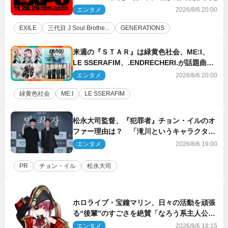
エンタメ
2026/8/6 20:00
EXILE
三代目 J Soul Brothe...
GENERATIONS
来週の『ＳＴＡＲ』は緑黄色社会、ME:I、
LE SSERAFIM、.ENDRECHERI.が話題曲を
パフォーマンス！
エンタメ
2026/8/6 20:00
緑黄色社会
ME:I
LE SSERAFIM
松永大司監督、『犯罪者』チョン・イルのオ
ファー理由は？ 「滝川というキャラクター
に出会えたことは本当に運が良かった」
エンタメ
2026/8/6 19:00
PR
チョン・イル
松永大司
ホロライブ・宝鐘マリン、日々の活動を頑張
る“後輩”のすごさを絶賛「なろう系主人公ま
である」
エンタメ
2026/8/6 18:15