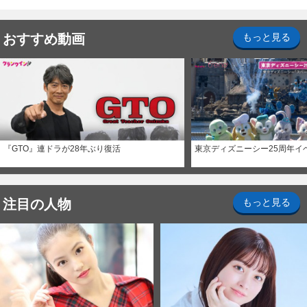
ナイト～パス」
おすすめ動画
もっと見る
『GTO』連ドラが28年ぶり復活
東京ディズニーシー25周年イ
注目の人物
もっと見る