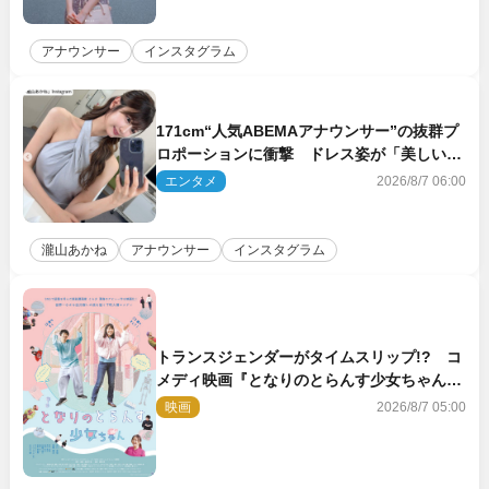
アナウンサー
インスタグラム
171cm“人気ABEMAアナウンサー”の抜群プ
ロポーションに衝撃 ドレス姿が「美しい」
「品がありすぎる」
エンタメ
2026/8/7 06:00
瀧山あかね
アナウンサー
インスタグラム
トランスジェンダーがタイムスリップ!? コ
メディ映画『となりのとらんす少女ちゃん』
11.7公開決定
映画
2026/8/7 05:00