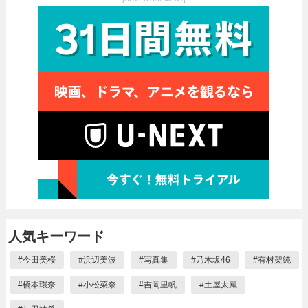
人気キーワード
#
今田美桜
#
浜辺美波
#
写真集
#
乃木坂46
#
有村架純
#
橋本環奈
#
小松菜奈
#
吉岡里帆
#
土屋太鳳