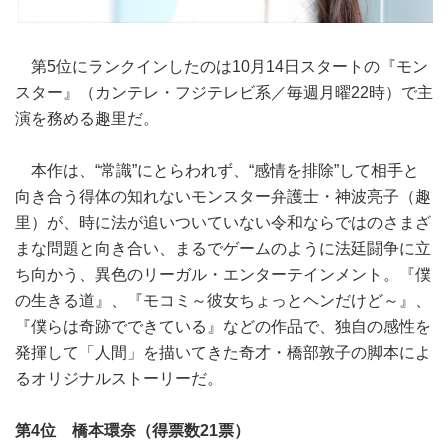
第5位にランクインしたのは10月14日スタートの『モン
スター』（カンテレ・フジテレビ系／毎週月曜22時）で主
演を務める趣里だ。
本作は、“常識”にとらわれず、“感情を排除”して相手と
向き合う得体の知れないモンスター弁護士・神波亮子（趣
里）が、時に法が追いついていない令和ならではのさまざ
まな問題と向き合い、まるでゲームのように法廷闘争に立
ち向かう、異色のリーガル・エンターテインメント。『僕
の生きる道』、『モコミ～彼女ちょっとヘンだけど～』、
『僕らは奇跡でできている』などの作品で、独自の感性を
発揮して「人間」を描いてきた奇才・橋部敦子の脚本によ
るオリジナルストーリーだ。
第4位 橋本環奈（得票数21票）