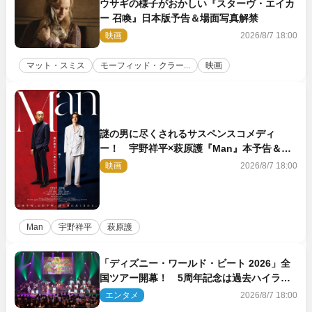
ウサギの様子がおかしい『スターヴ・エイカ
ー 召喚』日本版予告＆場面写真解禁
映画
2026/8/7 18:00
マット・スミス
モーフィッド・クラー...
映画
謎の男に尽くされるサスペンスコメディ
ー！ 宇野祥平×萩原護『Man』本予告＆新
ビジュアル解禁
映画
2026/8/7 18:00
Man
宇野祥平
萩原護
「ディズニー・ワールド・ビート 2026」全
国ツアー開幕！ 5周年記念は過去ハイライ
ト＆クルーズ旅を大満喫！【潜入レポート】
エンタメ
2026/8/7 18:00