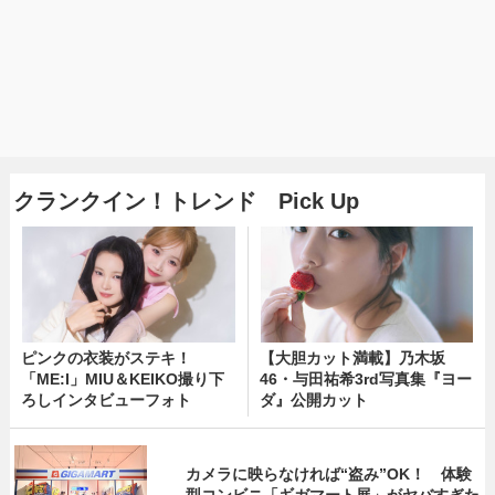
クランクイン！トレンド Pick Up
ピンクの衣装がステキ！
【大胆カット満載】乃木坂
「ME:I」MIU＆KEIKO撮り下
46・与田祐希3rd写真集『ヨー
ろしインタビューフォト
ダ』公開カット
カメラに映らなければ“盗み”OK！ 体験
型コンビニ「ギガマート展」がヤバすぎた