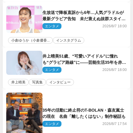
生放送で降板直訴から6年…人気グラドルが
最新グラビア告知 未だ衰えぬ抜群スタイル
に反響
エンタメ
2026/8/7 18:00
小倉ゆうか（小倉優香...
インスタグラム
井上晴美51歳、“可愛いアイドル”に憧れ
も“グラビア路線”に――芸能生活35年を赤
裸々に語る 27年ぶりに写真集発売
エンタメ
2026/8/7 18:00
井上晴美
写真集
インタビュー
35年の活動に終止符のT-BOLAN・森友嵐士
の現在 名曲「離したくはない」制作秘話も
エンタメ
2026/8/7 17:54