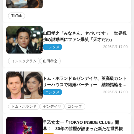
TikTok
山田孝之「みなさん、ヤバいです」 世界観
強め謎動画にファン爆笑「天才だわ」
エンタメ
2026/8/7 17:00
インスタグラム
山田孝之
トム・ホランド＆ゼンデイヤ、英高級カント
リーハウスで結婚パーティー 結婚指輪を身
に着けたトムも初キャッチ
エンタメ
2026/8/7 17:00
トム・ホランド
ゼンデイヤ
ゴシップ
早乙女太一『TOKYO INSIDE CLUB』開
幕！ 30年の芸歴が詰まった新たな世界観