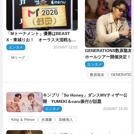
「Mトーナメント」優勝はBEAST
X・東城りお！ オーラス大混戦も最
後は自ら和了って幕引き
エンタメ
2026/8/7 22:02
GENERATIONS数原龍
ホールツアー開催決定！
Mリーグ
た瞬間を、音に乗せてお
エンタメ
2
ば」
数原龍友
GENERATIO
キンプリ「So Honey」ダンスMVティザー公
開 YUMEKI＆caru振付が話題
エンタメ
2026/8/7 18:00
King ＆ Prince
永瀬廉
高橋海人