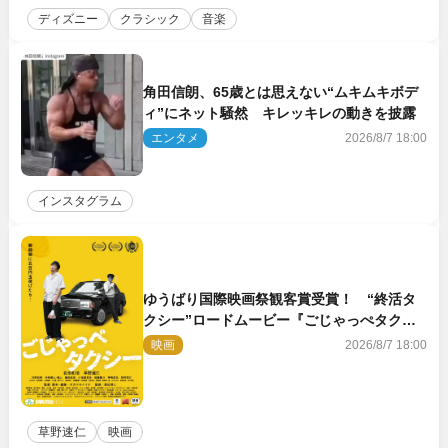
ディズニー
クラシック
音楽
角田信朗、65歳とは思えない“ムキムキボデ
ィ”にネット騒然 キレッキレの動きを披露
エンタメ
2026/8/7 18:00
インスタグラム
ゆうばり国際映画祭観客賞受賞！ “終活タ
クシー”ロードムービー『ごじゃっぺタクシ
ー』10月公開＆予告解禁
映画
2026/8/7 18:00
草野速仁
映画