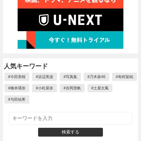
人気キーワード
#
今田美桜
#
浜辺美波
#
写真集
#
乃木坂46
#
有村架純
#
橋本環奈
#
小松菜奈
#
吉岡里帆
#
土屋太鳳
#
与田祐希
検索する