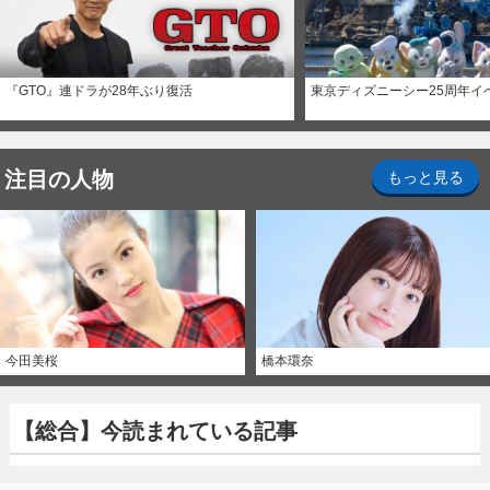
『GTO』連ドラが28年ぶり復活
東京ディズニーシー25周年イ
注目の人物
もっと見る
今田美桜
橋本環奈
【総合】今読まれている記事