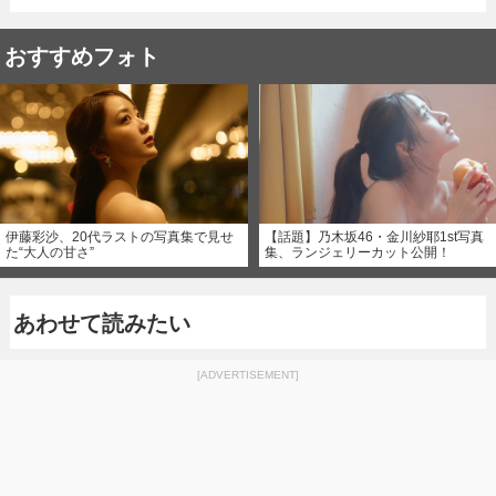
おすすめフォト
伊藤彩沙、20代ラストの写真集で見せ
【話題】乃木坂46・金川紗耶1st写真
た“大人の甘さ”
集、ランジェリーカット公開！
あわせて読みたい
[ADVERTISEMENT]