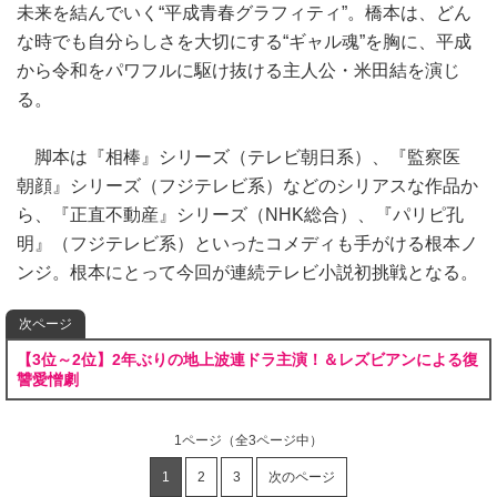
未来を結んでいく“平成青春グラフィティ”。橋本は、どん
な時でも自分らしさを大切にする“ギャル魂”を胸に、平成
から令和をパワフルに駆け抜ける主人公・米田結を演じ
る。
脚本は『相棒』シリーズ（テレビ朝日系）、『監察医
朝顔』シリーズ（フジテレビ系）などのシリアスな作品か
ら、『正直不動産』シリーズ（NHK総合）、『パリピ孔
明』（フジテレビ系）といったコメディも手がける根本ノ
ンジ。根本にとって今回が連続テレビ小説初挑戦となる。
次ページ
【3位～2位】2年ぶりの地上波連ドラ主演！＆レズビアンによる復
讐愛憎劇
1ページ
（全3ページ中）
1
2
3
次のページ