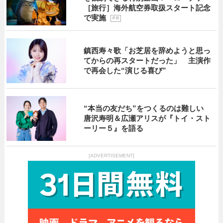
［旅行］海外航空券取扱スタート記念
で実施
P R
鎮西寿々歌「お芝居を辞めようと思っ
てからの再スタートだった」 主演作
で再会した“演じる喜び”
“本当の友だち”をつくるのは難しい
唐沢寿明＆広瀬アリスが『トイ・スト
ーリー５』を語る
[ADVERTISEMENT]