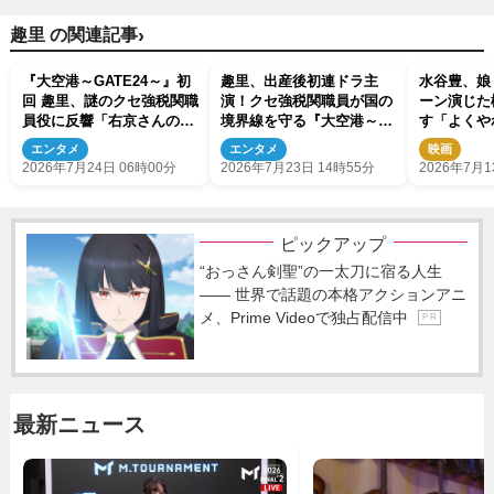
›
趣里 の関連記事
『大空港～GATE24～』初
趣里、出産後初連ドラ主
水谷豊、娘
回 趣里、謎のクセ強税関職
演！クセ強税関職員が国の
ーン演じた
員役に反響「右京さんの
境界線を守る『大空港～
す「よくや
DNA」「変人役ハマる」
GATE24～』今夜スタート
エンタメ
エンタメ
映画
2026年7月24日 06時00分
2026年7月23日 14時55分
2026年7月1
ピックアップ
“おっさん剣聖”の一太刀に宿る人生
―― 世界で話題の本格アクションアニ
メ、Prime Videoで独占配信中
P R
最新ニュース