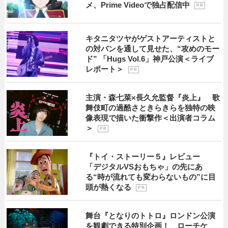
メ、Prime Videoで独占配信中
P R
キタニタツヤがゲストアーティストと
の対バンを通して見せた、“攻めのモー
ド” 「Hugs Vol.6」神戸公演＜ライブ
レポート＞
P R
主演・森七菜×長久允監督『炎上』 歌
舞伎町の過酷さときらきらを独特の映
像表現で描いた衝撃作＜出演者コラム
＞
P R
『トイ・ストーリー５』レビュー
「デジタルVSおもちゃ」の先にあ
る“時が流れても変わらないもの”に目
頭が熱くなる
P R
舞台『となりのトトロ』ロンドン公演
を観劇できる特別企画！ ローチケ