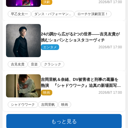
演劇
2026/8/7 17:00
早乙女太一
ダンス・パフォーマン...
ローチケ演劇宣言！
24の調から広がる2つの世界――吉見友貴が
挑むショパンとショスタコーヴィチ
エンタメ
2026/8/7 17:00
吉見友貴
音楽
クラシック
吉岡里帆＆奈緒、DV被害者と刑事の葛藤を
熱演 『シャドウワーク』迫真の新場面写真
公開
映画
2026/8/7 17:00
シャドウワーク
吉岡里帆
映画
もっと見る