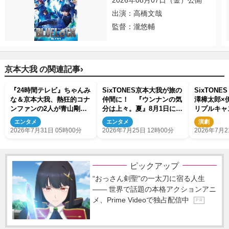
2026年08月07日（金）公開
出演：高橋文哉
監督：瀧悠輔
›
京本大我 の関連記事
『24時間テレビ』ちゃんみ
SixTONES京本大我が旅の
SixTON
な＆京本大我、熱狂的コナ
仲間に！ 『ウンナンの気
澤樟太郎×
ンファンの2人が青山剛昌
分は上々。夏』8月1日に放
リプルキャ
と対談！
送決定
ジカル『モ
エンタメ
エンタメ
演劇
2027年上
2026年7月31日 05時00分
2026年7月25日 12時00分
2026年7月2
ピックアップ
“おっさん剣聖”の一太刀に宿る人生
―― 世界で話題の本格アクションアニ
メ、Prime Videoで独占配信中
P R