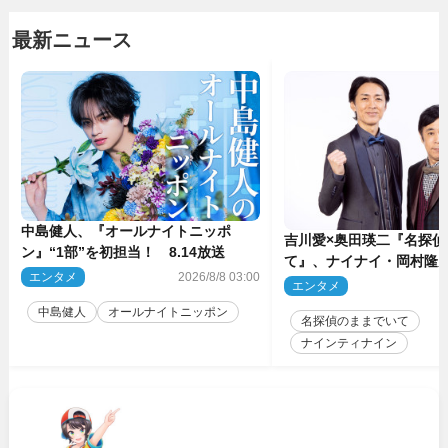
最新ニュース
中島健人、『オールナイトニッポ
吉川愛×奥田瑛二『名探偵
ン』“1部”を初担当！ 8.14放送
て』、ナイナイ・岡村隆
エンタメ
2026/8/8 03:00
のゲスト出演が決定！
エンタメ
2
中島健人
オールナイトニッポン
名探偵のままでいて
ナインティナイン