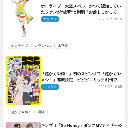
ホロライブ・大空スバル、かつて認知してい
たファンが“後輩”と判明「お前もしかしてあ
のときの？」
エンタメ
2026/8/7 18:15
ホロライブ
大空スバル
水宮枢
『超かぐや姫！』初のスピンオフ『超かぐや
メシ！』連載決定 ビビビコミック創刊で31
作品一挙公開
エンタメ
2026/8/7 18:05
超かぐや姫！
漫画
キンプリ「So Honey」ダンスMVティザー公