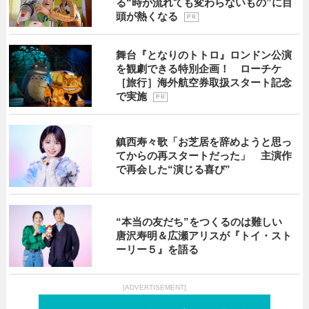
る“時が流れても変わらないもの”に目
頭が熱くなる
P R
舞台『となりのトトロ』ロンドン公演
を観劇できる特別企画！ ローチケ
［旅行］海外航空券取扱スタート記念
で実施
P R
鎮西寿々歌「お芝居を辞めようと思っ
てからの再スタートだった」 主演作
で再会した“演じる喜び”
“本当の友だち”をつくるのは難しい
唐沢寿明＆広瀬アリスが『トイ・スト
ーリー５』を語る
[ADVERTISEMENT]