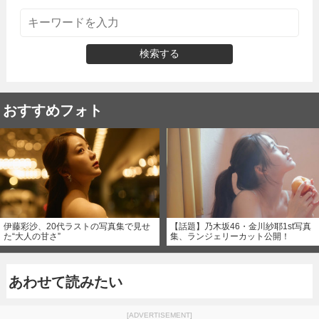
検索する
おすすめフォト
伊藤彩沙、20代ラストの写真集で見せ
【話題】乃木坂46・金川紗耶1st写真
た“大人の甘さ”
集、ランジェリーカット公開！
あわせて読みたい
[ADVERTISEMENT]