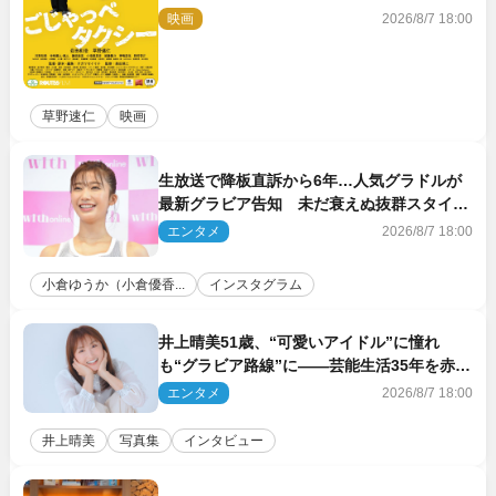
ー』10月公開＆予告解禁
映画
2026/8/7 18:00
草野速仁
映画
生放送で降板直訴から6年…人気グラドルが
最新グラビア告知 未だ衰えぬ抜群スタイル
に反響
エンタメ
2026/8/7 18:00
小倉ゆうか（小倉優香...
インスタグラム
井上晴美51歳、“可愛いアイドル”に憧れ
も“グラビア路線”に――芸能生活35年を赤
裸々に語る 27年ぶりに写真集発売
エンタメ
2026/8/7 18:00
井上晴美
写真集
インタビュー