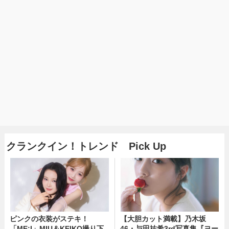
クランクイン！トレンド Pick Up
ピンクの衣装がステキ！
【大胆カット満載】乃木坂
「ME:I」MIU＆KEIKO撮り下
46・与田祐希3rd写真集『ヨー