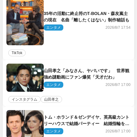
35年の活動に終止符のT-BOLAN・森友嵐士
の現在 名曲「離したくはない」制作秘話も
エンタメ
2026/8/7 17:54
TikTok
山田孝之「みなさん、ヤバいです」 世界観
強め謎動画にファン爆笑「天才だわ」
エンタメ
2026/8/7 17:00
インスタグラム
山田孝之
トム・ホランド＆ゼンデイヤ、英高級カント
リーハウスで結婚パーティー 結婚指輪を身
に着けたトムも初キャッチ
エンタメ
2026/8/7 17:00