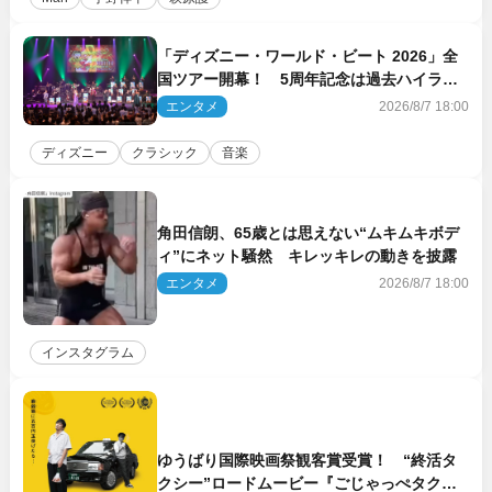
「ディズニー・ワールド・ビート 2026」全
国ツアー開幕！ 5周年記念は過去ハイライ
ト＆クルーズ旅を大満喫！【潜入レポート】
エンタメ
2026/8/7 18:00
ディズニー
クラシック
音楽
角田信朗、65歳とは思えない“ムキムキボデ
ィ”にネット騒然 キレッキレの動きを披露
エンタメ
2026/8/7 18:00
インスタグラム
ゆうばり国際映画祭観客賞受賞！ “終活タ
クシー”ロードムービー『ごじゃっぺタクシ