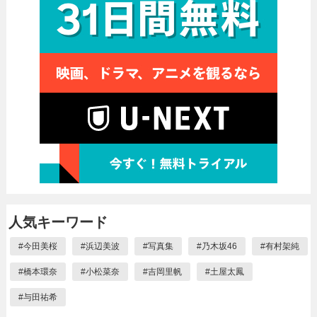
人気キーワード
#
今田美桜
#
浜辺美波
#
写真集
#
乃木坂46
#
有村架純
#
橋本環奈
#
小松菜奈
#
吉岡里帆
#
土屋太鳳
#
与田祐希