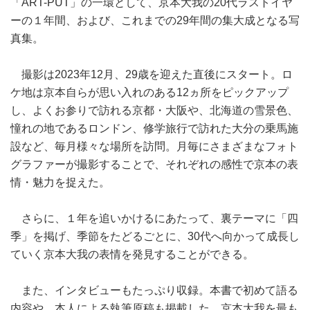
「ART-PUT」の一環として、京本大我の20代ラストイヤ
ーの１年間、および、これまでの29年間の集大成となる写
真集。
撮影は2023年12月、29歳を迎えた直後にスタート。ロ
ケ地は京本自らが思い入れのある12ヵ所をピックアップ
し、よくお参りで訪れる京都・大阪や、北海道の雪景色、
憧れの地であるロンドン、修学旅行で訪れた大分の乗馬施
設など、毎月様々な場所を訪問。月毎にさまざまなフォト
グラファーが撮影することで、それぞれの感性で京本の表
情・魅力を捉えた。
さらに、１年を追いかけるにあたって、裏テーマに「四
季」を掲げ、季節をたどるごとに、30代へ向かって成長し
ていく京本大我の表情を発見することができる。
また、インタビューもたっぷり収録。本書で初めて語る
内容や、本人による執筆原稿も掲載した、京本大我を最も