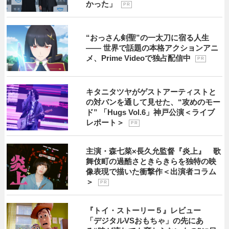
かった」
P R
“おっさん剣聖”の一太刀に宿る人生
―― 世界で話題の本格アクションアニ
メ、Prime Videoで独占配信中
P R
キタニタツヤがゲストアーティストと
の対バンを通して見せた、“攻めのモー
ド” 「Hugs Vol.6」神戸公演＜ライブ
レポート＞
P R
主演・森七菜×長久允監督『炎上』 歌
舞伎町の過酷さときらきらを独特の映
像表現で描いた衝撃作＜出演者コラム
＞
P R
『トイ・ストーリー５』レビュー
「デジタルVSおもちゃ」の先にあ