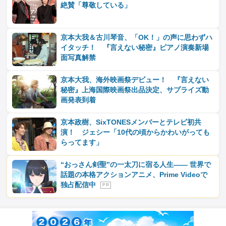
絶賛「尊敬している」
京本大我＆古川琴音、「OK！」の声に思わずハ
イタッチ！ 『言えない秘密』ピアノ演奏新場
面写真解禁
京本大我、海外映画祭デビュー！ 『言えない
秘密』上海国際映画祭出品決定、サプライズ動
画発表到着
京本政樹、SixTONESメンバーとテレビ初共
演！ ジェシー「10代の頃からかわいがっても
らってます」
“おっさん剣聖”の一太刀に宿る人生―― 世界で
話題の本格アクションアニメ、Prime Videoで
独占配信中
P R