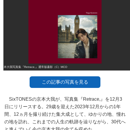
京本大我写真集『Retrace,』通常版書影（C）MCO
この記事の写真を見る
SixTONESの京本大我が、写真集『Retrace,』を12月3
日にリリースする。29歳を迎えた2023年12月からの1年
間、12ヵ月を撮り続けた集大成として、ゆかりの地、憧れ
の地を訪れ、これまでの人生の軌跡を辿りながら、30代へ
と進んでいく今の京本大我の全てを収めた。