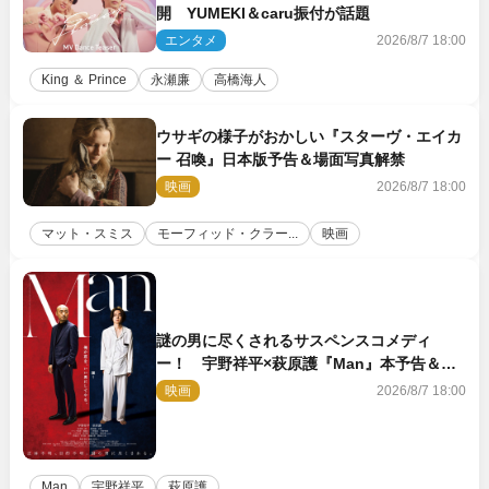
開 YUMEKI＆caru振付が話題
エンタメ
2026/8/7 18:00
King ＆ Prince
永瀬廉
高橋海人
ウサギの様子がおかしい『スターヴ・エイカ
ー 召喚』日本版予告＆場面写真解禁
映画
2026/8/7 18:00
マット・スミス
モーフィッド・クラー...
映画
謎の男に尽くされるサスペンスコメディ
ー！ 宇野祥平×萩原護『Man』本予告＆新
ビジュアル解禁
映画
2026/8/7 18:00
Man
宇野祥平
萩原護