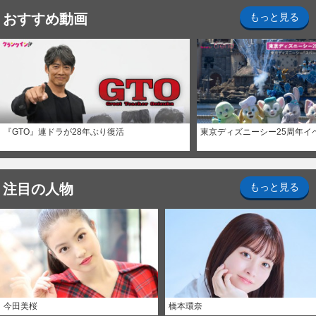
おすすめ動画
もっと見る
『GTO』連ドラが28年ぶり復活
東京ディズニーシー25周年イ
注目の人物
もっと見る
今田美桜
橋本環奈