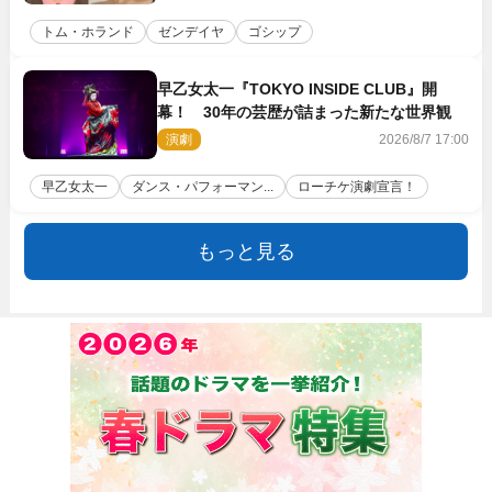
トム・ホランド
ゼンデイヤ
ゴシップ
早乙女太一『TOKYO INSIDE CLUB』開
幕！ 30年の芸歴が詰まった新たな世界観
演劇
2026/8/7 17:00
早乙女太一
ダンス・パフォーマン...
ローチケ演劇宣言！
もっと見る