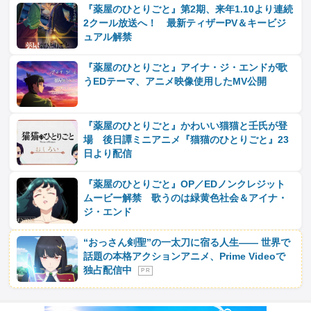
『薬屋のひとりごと』第2期、来年1.10より連続
2クール放送へ！ 最新ティザーPV＆キービジ
ュアル解禁
『薬屋のひとりごと』アイナ・ジ・エンドが歌
うEDテーマ、アニメ映像使用したMV公開
『薬屋のひとりごと』かわいい猫猫と壬氏が登
場 後日譚ミニアニメ『猫猫のひとりごと』23
日より配信
『薬屋のひとりごと』OP／EDノンクレジット
ムービー解禁 歌うのは緑黄色社会＆アイナ・
ジ・エンド
“おっさん剣聖”の一太刀に宿る人生―― 世界で
話題の本格アクションアニメ、Prime Videoで
独占配信中
P R