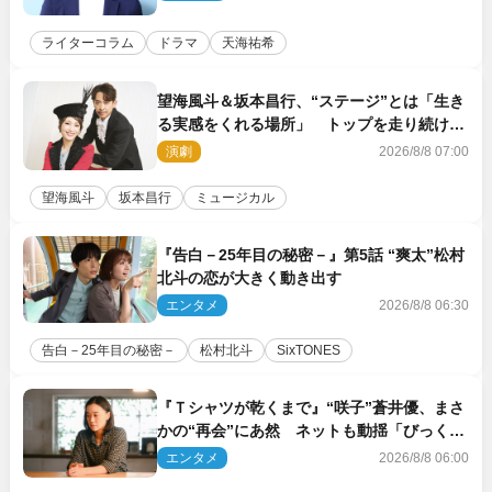
ライターコラム
ドラマ
天海祐希
望海風斗＆坂本昌行、“ステージ”とは「生き
る実感をくれる場所」 トップを走り続ける
原動力を語る
演劇
2026/8/8 07:00
望海風斗
坂本昌行
ミュージカル
『告白－25年目の秘密－』第5話 “爽太”松村
北斗の恋が大きく動き出す
エンタメ
2026/8/8 06:30
告白－25年目の秘密－
松村北斗
SixTONES
『Ｔシャツが乾くまで』“咲子”蒼井優、まさ
かの“再会”にあ然 ネットも動揺「びっくり
した!!」「今さら?!」（ネタバレあり）
エンタメ
2026/8/8 06:00