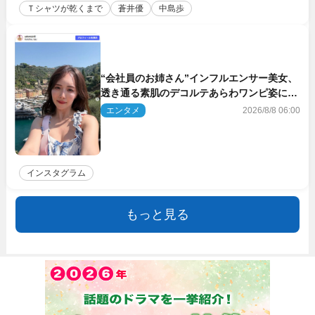
Ｔシャツが乾くまで
蒼井優
中島歩
“会社員のお姉さん”インフルエンサー美女、
透き通る素肌のデコルテあらわワンピ姿に反
響
エンタメ
2026/8/8 06:00
インスタグラム
もっと見る