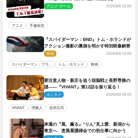
アニメ･ゲーム
2026/8/8 10:00
アニメ
手越祐也
『スパイダーマン：BND』トム・ホランドが
アクション撮影の裏側を明かす特別映像解禁
映画
2026/8/8 10:00
スパイダーマン：ブラ...
トム・ホランド
映画
要注意人物・新庄を追う頭脳戦と長野専務の
謎――『VIVANT』第12話を振り返る！
エンタメ
2026/8/8 09:00
VIVANT
堺雅人
役所広司
来週の『風、薫る』“りん”見上愛、新潟から
東京へ 恵風看護婦会での初仕事に向かう