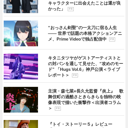
キャラクターに出会えたことは運が良
かった」
P R
“おっさん剣聖”の一太刀に宿る人生
―― 世界で話題の本格アクションアニ
メ、Prime Videoで独占配信中
P R
キタニタツヤがゲストアーティストと
の対バンを通して見せた、“攻めのモー
ド” 「Hugs Vol.6」神戸公演＜ライブ
レポート＞
P R
主演・森七菜×長久允監督『炎上』 歌
舞伎町の過酷さときらきらを独特の映
像表現で描いた衝撃作＜出演者コラム
＞
P R
『トイ・ストーリー５』レビュー