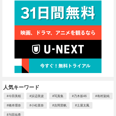
人気キーワード
#
今田美桜
#
浜辺美波
#
写真集
#
乃木坂46
#
有村架純
#
橋本環奈
#
小松菜奈
#
吉岡里帆
#
土屋太鳳
#
与田祐希