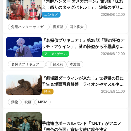
『角醒ハンター オメガホーン』第3話「味わ
え！怒りのタッグバトル！」、波斬のギリコ
がハンターバトルを挑んできた！
エンタメ
2026/8/8 12:00
角醒ハンター オメガ...
楢原聖
国上将大
『名探偵プリキュア！』第28話「謎の怪盗デ
ッチ・アゲイン」、謎の怪盗から不思議な予
告状が届く
アニメ･ゲーム
2026/8/8 12:00
名探偵プリキュア！
千賀光莉
本渡楓
『劇場版ダーウィンが来た！』世界猫の日に
予告＆場面写真解禁 ライオンやマヌルネコ
の赤ちゃんが大集合
映画
2026/8/8 11:00
動物
映画
MISIA
手越祐也ボーカルバンド「T.N.T」がアニメ
『朱色の仮面』宣伝大使に就任決定