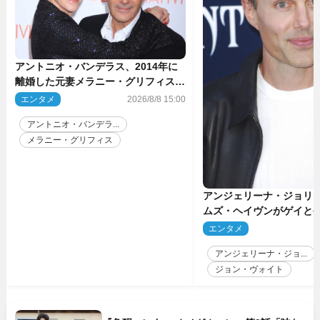
アントニオ・バンデラス、2014年に
離婚した元妻メラニー・グリフィスは
今も「親友の一人」
エンタメ
2026/8/8 15:00
アントニオ・バンデラ...
メラニー・グリフィス
アンジェリーナ・ジョリ
ムズ・ヘイヴンがゲイと
生配信で明らかに
エンタメ
2
アンジェリーナ・ジョ...
ジョン・ヴォイト