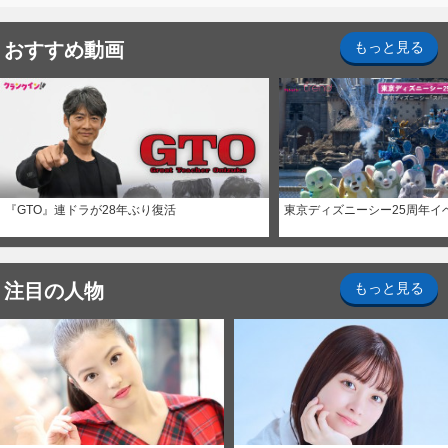
おすすめ動画
もっと見る
『GTO』連ドラが28年ぶり復活
東京ディズニーシー25周年イ
注目の人物
もっと見る