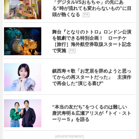
「デジタルVSおもちゃ」の先にあ
る“時が流れても変わらないもの”に目
頭が熱くなる
P R
舞台『となりのトトロ』ロンドン公演
を観劇できる特別企画！ ローチケ
［旅行］海外航空券取扱スタート記念
で実施
P R
鎮西寿々歌「お芝居を辞めようと思っ
てからの再スタートだった」 主演作
で再会した“演じる喜び”
“本当の友だち”をつくるのは難しい
唐沢寿明＆広瀬アリスが『トイ・スト
ーリー５』を語る
[ADVERTISEMENT]