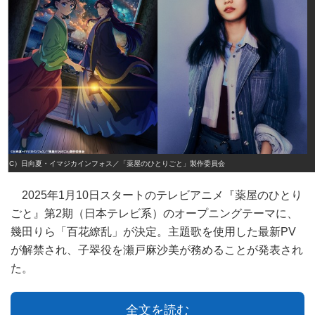
（C）日向夏・イマジカインフォス／「薬屋のひとりごと」製作委員会
2025年1月10日スタートのテレビアニメ『薬屋のひとり
ごと』第2期（日本テレビ系）のオープニングテーマに、
幾田りら「百花繚乱」が決定。主題歌を使用した最新PV
が解禁され、子翠役を瀬戸麻沙美が務めることが発表され
た。
全文を読む