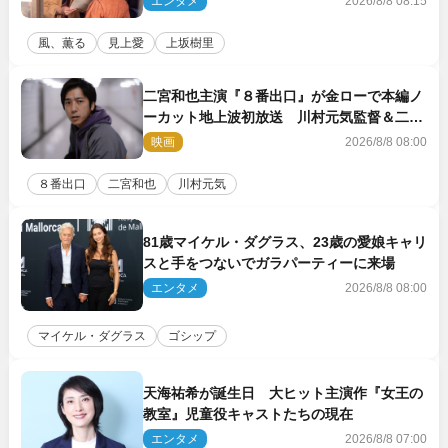
エンタメ
2026/8/8 08:15
風、薫る
見上愛
上坂樹里
二宮和也主演『８番出口』が金ローで本編ノ
ーカット地上波初放送 川村元気監督＆二宮
コメント到着
映画
2026/8/8 08:00
８番出口
二宮和也
川村元気
81歳マイケル・ダグラス、23歳の愛娘キャリ
スと手をつないでガラパーティーに来場
エンタメ
2026/8/8 08:00
マイケル・ダグラス
ゴシップ
天海祐希が誕生日 大ヒット主演作『女王の
教室』児童役キャストたちの現在
エンタメ
2026/8/8 07:00