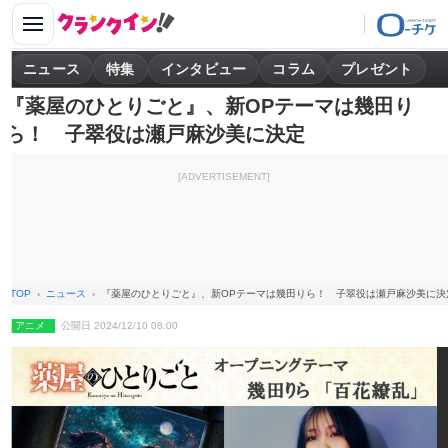
ニュース
特集
インタビュー
コラム
プレゼント
『薬屋のひとりごと』、新OPテーマは幾田り
ら！ 子翠役は瀬戸麻沙美に決定
[ADVERTISEMENT]
TOP
ニュース
『薬屋のひとりごと』、新OPテーマは幾田りら！ 子翠役は瀬戸麻沙美に決
アニメ
公開日 2024/12/10 08:00