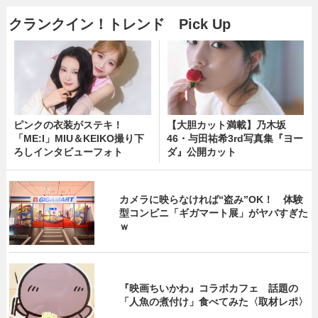
クランクイン！トレンド Pick Up
ピンクの衣装がステキ！
【大胆カット満載】乃木坂
「ME:I」MIU＆KEIKO撮り下
46・与田祐希3rd写真集『ヨー
ろしインタビューフォト
ダ』公開カット
カメラに映らなければ“盗み”OK！ 体験
型コンビニ「ギガマート展」がヤバすぎた
ｗ
『映画ちいかわ』コラボカフェ 話題の
「人魚の煮付け」食べてみた〈取材レポ〉