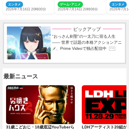
垣皓太朗アナ×ちいかわ＆
映像公開
エンタメ
ゲーム･アニメ
エンタメ
島二郎がタッグ！
2026年7月16日 20時00分
2026年7月14日 20時08分
2026年7月1
ピックアップ
“おっさん剣聖”の一太刀に宿る人生
―― 世界で話題の本格アクションアニ
メ、Prime Videoで独占配信中
P R
最新ニュース
31歳こどおじ・18歳底辺YouTuberら
LDHアーティスト20組