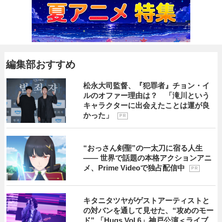
編集部おすすめ
松永大司監督、『犯罪者』チョン・イ
ルのオファー理由は？ 「滝川という
キャラクターに出会えたことは運が良
かった」
P R
“おっさん剣聖”の一太刀に宿る人生
―― 世界で話題の本格アクションアニ
メ、Prime Videoで独占配信中
P R
キタニタツヤがゲストアーティストと
の対バンを通して見せた、“攻めのモー
ド” 「Hugs Vol.6」神戸公演＜ライブ