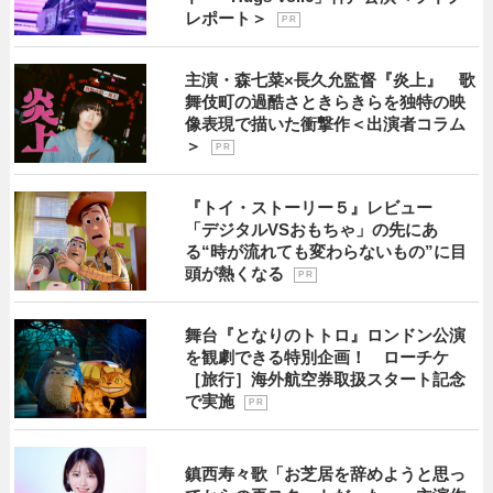
レポート＞
P R
主演・森七菜×長久允監督『炎上』 歌
舞伎町の過酷さときらきらを独特の映
像表現で描いた衝撃作＜出演者コラム
＞
P R
『トイ・ストーリー５』レビュー
「デジタルVSおもちゃ」の先にあ
る“時が流れても変わらないもの”に目
頭が熱くなる
P R
舞台『となりのトトロ』ロンドン公演
を観劇できる特別企画！ ローチケ
［旅行］海外航空券取扱スタート記念
で実施
P R
鎮西寿々歌「お芝居を辞めようと思っ