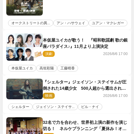
オークストリートの異...
アン・ハサウェイ
ユアン・マクレガー
本仮屋ユイカが歌う！ 『昭和歌謡劇 歌の銀
座パラダイス♪』11月より上演決定
演劇
2026/8/6 17:00
本仮屋ユイカ
高垣彩陽
工藤晴香
『シェルター』ジェイソン・ステイサムが圧
倒された14歳少女 500人超から選出された
新鋭ボディ・レイ・ブレスナックとは
映画
2026/8/6 17:00
シェルター
ジェイソン・ステイサ...
ビル・ナイ
32名で力を合わせ、世界初上演の新作を演じ
切る！ ネルケプランニング「夏休み！オ