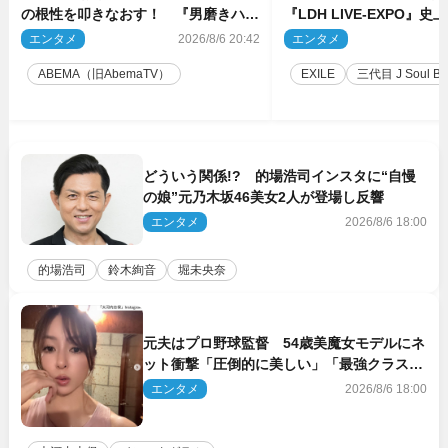
の根性を叩きなおす！ 『男磨きハウ
『LDH LIVE‐EXPO』
ス』第2弾コーチ陣発表
技場で開催決定
エンタメ
2026/8/6 20:42
エンタメ
2
ABEMA（旧AbemaTV）
EXILE
三代目 J Soul Brot
どういう関係!? 的場浩司インスタに“自慢
の娘”元乃木坂46美女2人が登場し反響
エンタメ
2026/8/6 18:00
的場浩司
鈴木絢音
堀未央奈
元夫はプロ野球監督 54歳美魔女モデルにネ
ット衝撃「圧倒的に美しい」「最強クラス」
「うっとり」
エンタメ
2026/8/6 18:00