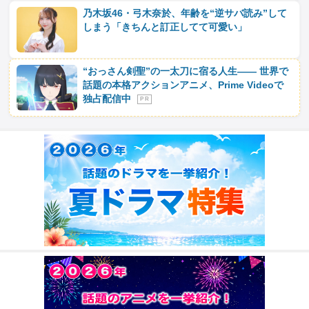
乃木坂46・弓木奈於、年齢を“逆サバ読み”して
しまう「きちんと訂正してて可愛い」
“おっさん剣聖”の一太刀に宿る人生―― 世界で
話題の本格アクションアニメ、Prime Videoで
独占配信中
P R