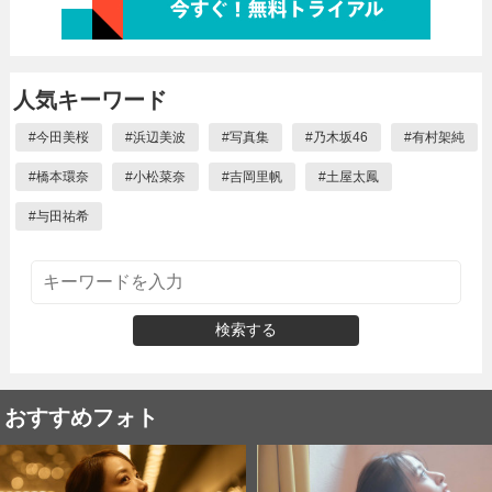
人気キーワード
#
今田美桜
#
浜辺美波
#
写真集
#
乃木坂46
#
有村架純
#
橋本環奈
#
小松菜奈
#
吉岡里帆
#
土屋太鳳
#
与田祐希
検索する
おすすめフォト