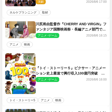
ン・ワークショップ2026」レポート【最終
演劇
2026/8/6 17:00
日】
ネルケプランニング
取材
川尻将由監督作『CHERRY AND VIRGIN』フ
ァンタジア国際映画祭・長編アニメ部門で観
客賞・金賞受賞！
アニメ･ゲーム
2026/8/6 16:15
アニメ
映画
『トイ・ストーリー５』ピクサー・アニメー
ション史上最速で興行収入100億円突破 シ
リーズNo.1興収が目前
アニメ･ゲーム
2026/8/6 16:00
トイ・ストーリー5
アニメ
映画