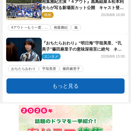
相葉雅紀主演『４アウト』黒島結菜＆松本利
夫らが写る新場面カット公開 キャスト登壇
イベントも決定
映画
2026/8/6 16:00
4アウト ─もう一度、...
相葉雅紀
嵐
『おちたらおわり』“明日海”宇垣美里、“孔
美子”篠田麻里子の意味深発言に絶句 ネッ
ト驚き「まさか」「意外な展開」
エンタメ
2026/8/6 15:00
おちたらおわり
宇垣美里
篠田麻里子
もっと見る