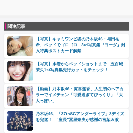
関連記事
【写真】キャミワンピ姿の乃木坂46・与田祐
希、ベッドでゴロゴロ 3rd写真集『ヨーダ』封
入特典ポストカード解禁
【写真】水着からベッドショットまで 五百城
茉央1st写真集先行カットをチェック！
【動画】乃木坂46・賀喜遥香、人生初のヘアカ
ラーでイメチェン「可愛過ぎてびっくり」「大
人っぽい」
乃木坂46、「37thSGアンダーライブ」3デイズ
を完遂！ “座長”冨里奈央が感謝の言葉＆涙