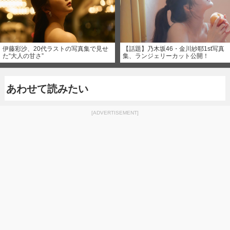
伊藤彩沙、20代ラストの写真集で見せ
【話題】乃木坂46・金川紗耶1st写真
た“大人の甘さ”
集、ランジェリーカット公開！
あわせて読みたい
[ADVERTISEMENT]