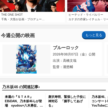
THE ONE SHOT
ヒーテッド・ライバルリー
千鳥・大悟が企画・プロデュー…
カナダの作家レイチェル・リ
今週公開の映画
もっと見る
ブルーロック
2026年08月07日（金）公開
出演：高橋文哉
監督：瀧悠輔
›
乃木坂46 の関連記事
来週の『ＳＴＡＲ』
唐沢寿明、緊張した子役に
乃木坂46
EBiDAN、乃木坂46らが登
神対応 「握手してあげ
コンサー
場 syudou×八木勇征、上
る」
YouTub