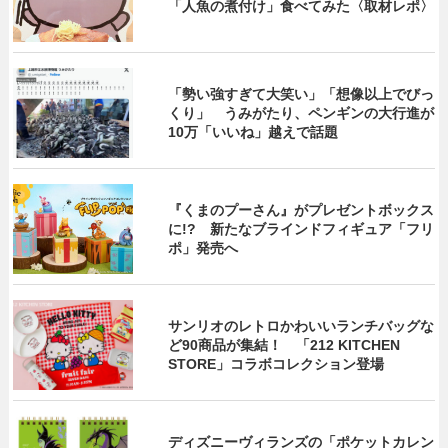
「人魚の煮付け」食べてみた〈取材レポ〉
「勢い強すぎて大笑い」「想像以上でびっ
くり」 うみがたり、ペンギンの大行進が
10万「いいね」越えで話題
『くまのプーさん』がプレゼントボックス
に!? 新たなブラインドフィギュア「フリ
ポ」発売へ
サンリオのレトロかわいいランチバッグな
ど90商品が集結！ 「212 KITCHEN
STORE」コラボコレクション登場
ディズニーヴィランズの「ポケットカレン