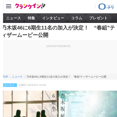
ニュース
特集
インタビュー
コラム
プレゼント
乃木坂46に6期生11名の加入が決定！ “春組”テ
ィザームービー公開
[ADVERTISEMENT]
TOP
ニュース
乃木坂46に6期生11名の加入が決定！ “春組”ティザームービー公開
エンタメ
公開日 2025/2/5 19:00