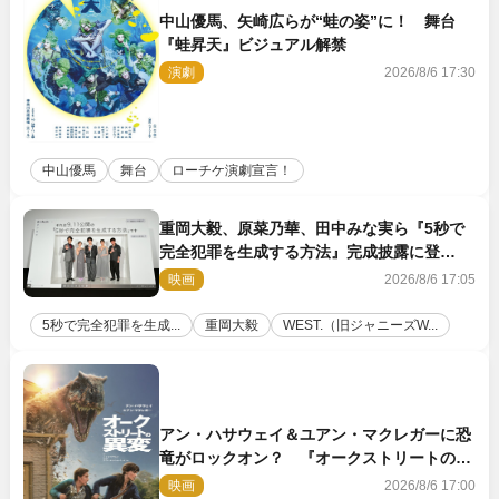
中山優馬、矢崎広らが“蛙の姿”に！ 舞台
『蛙昇天』ビジュアル解禁
演劇
2026/8/6 17:30
中山優馬
舞台
ローチケ演劇宣言！
重岡大毅、原菜乃華、田中みな実ら『5秒で
完全犯罪を生成する方法』完成披露に登
壇！ それぞれのAI活用術も発表
映画
2026/8/6 17:05
5秒で完全犯罪を生成...
重岡大毅
WEST.（旧ジャニーズW...
アン・ハサウェイ＆ユアン・マクレガーに恐
竜がロックオン？ 『オークストリートの異
変』新ビジュアル＆本編映像初解禁
映画
2026/8/6 17:00