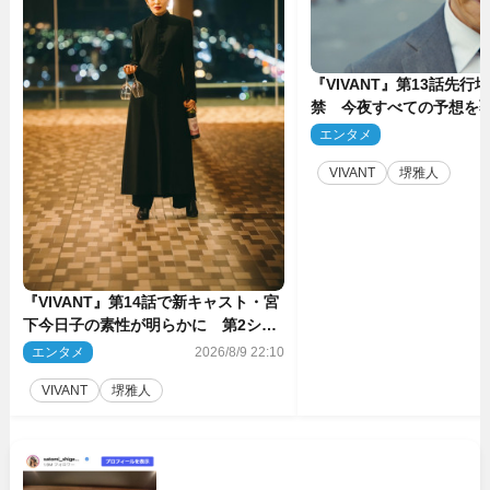
『VIVANT』第13話先行
禁 今夜すべての予想を
ーンが…
エンタメ
2
VIVANT
堺雅人
『VIVANT』第14話で新キャスト・宮
下今日子の素性が明らかに 第2シー
ズンのキーパーソンの1人
エンタメ
2026/8/9 22:10
VIVANT
堺雅人