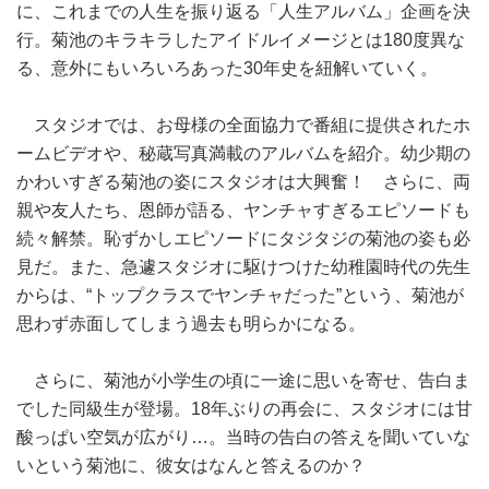
に、これまでの人生を振り返る「人生アルバム」企画を決
行。菊池のキラキラしたアイドルイメージとは180度異な
る、意外にもいろいろあった30年史を紐解いていく。
スタジオでは、お母様の全面協力で番組に提供されたホ
ームビデオや、秘蔵写真満載のアルバムを紹介。幼少期の
かわいすぎる菊池の姿にスタジオは大興奮！ さらに、両
親や友人たち、恩師が語る、ヤンチャすぎるエピソードも
続々解禁。恥ずかしエピソードにタジタジの菊池の姿も必
見だ。また、急遽スタジオに駆けつけた幼稚園時代の先生
からは、“トップクラスでヤンチャだった”という、菊池が
思わず赤面してしまう過去も明らかになる。
さらに、菊池が小学生の頃に一途に思いを寄せ、告白ま
でした同級生が登場。18年ぶりの再会に、スタジオには甘
酸っぱい空気が広がり…。当時の告白の答えを聞いていな
いという菊池に、彼女はなんと答えるのか？