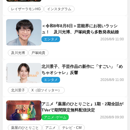
レイザーラモンHG
インスタグラム
＜令和8年8月8日＞芸能界にお祝いラッシ
ュ！ 及川光博、戸塚純貴ら多数発表結婚
エンタメ
2026/8/9 11:00
及川光博
戸塚純貴
北川景子、手芸作品の新作に「すごい」「め
ちゃオシャレ」反響
エンタメ
2026/8/9 11:00
北川景子
X（旧ツイッター）
アニメ『薬屋のひとりごと』1期・2期全話が
TVerで期間限定無料配信決定
アニメ･ゲーム
2026/8/9 09:00
薬屋のひとりごと
アニメ
テレビ・CM