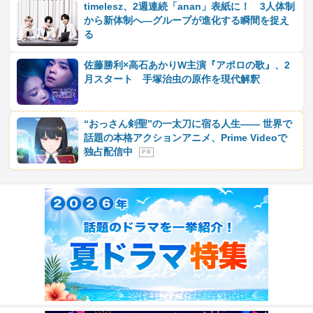
timelesz、2週連続「anan」表紙に！ 3人体制
から新体制へ―グループが進化する瞬間を捉え
る
佐藤勝利×高石あかりW主演『アポロの歌』、2
月スタート 手塚治虫の原作を現代解釈
“おっさん剣聖”の一太刀に宿る人生―― 世界で
話題の本格アクションアニメ、Prime Videoで
独占配信中
P R