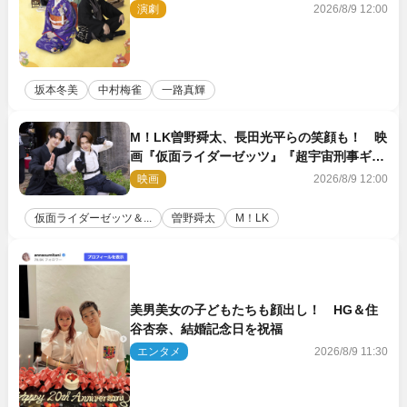
アル公開
演劇
2026/8/9 12:00
坂本冬美
中村梅雀
一路真輝
M！LK曽野舜太、長田光平らの笑顔も！ 映
画『仮面ライダーゼッツ』『超宇宙刑事ギャ
バン インフィニティ』オフショット到着
映画
2026/8/9 12:00
仮面ライダーゼッツ＆...
曽野舜太
M！LK
美男美女の子どもたちも顔出し！ HG＆住
谷杏奈、結婚記念日を祝福
エンタメ
2026/8/9 11:30