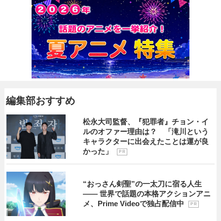
編集部おすすめ
松永大司監督、『犯罪者』チョン・イ
ルのオファー理由は？ 「滝川という
キャラクターに出会えたことは運が良
かった」
P R
“おっさん剣聖”の一太刀に宿る人生
―― 世界で話題の本格アクションアニ
メ、Prime Videoで独占配信中
P R