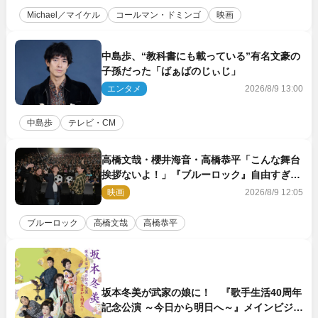
Michael／マイケル
コールマン・ドミンゴ
映画
中島歩、“教科書にも載っている”有名文豪の
子孫だった「ばぁばのじぃじ」
エンタメ
2026/8/9 13:00
中島歩
テレビ・CM
高橋文哉・櫻井海音・高橋恭平「こんな舞台
挨拶ないよ！」『ブルーロック』自由すぎる
イベントレポート
映画
2026/8/9 12:05
ブルーロック
高橋文哉
高橋恭平
坂本冬美が武家の娘に！ 『歌手生活40周年
記念公演 ～今日から明日へ～』メインビジュ