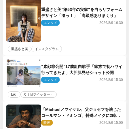
重盛さと美“築53年の実家”を自らリフォーム
デザイン「凄っ！」「高級感ありまくり」
エンタメ
2026/8/9 16:30
重盛さと美
インスタグラム
“素顔非公開”17歳紅白歌手「家族で初ハワイ
行ってきたよ」大胆肌見せショット公開
エンタメ
2026/8/9 15:30
tuki.
X（旧ツイッター）
『Michael／マイケル』父ジョセフを演じた
コールマン・ドミンゴ、特殊メイクに2時間
半かかっていた
映画
2026/8/9 15:00