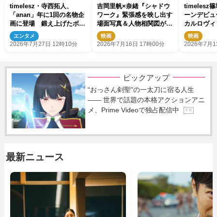
timelesz・寺西拓人、
吉岡里帆×奈緒『シャドウ
timele
「anan」年に1回の名物企
ワーク』緊張感を映し出す
ーンデビュ
画に登場 鍛え上げたボデ
場面写真＆人物相関図が解
カルロヴィ
ィで“官能の瞬間”を表現
禁
画祭プロキ
エンタメ
映画
映画
特別賞受賞
2026年7月27日 12時10分
2026年7月16日 17時00分
2026年7月1
ピックアップ
“おっさん剣聖”の一太刀に宿る人生
―― 世界で話題の本格アクションアニ
メ、Prime Videoで独占配信中
P R
最新ニュース