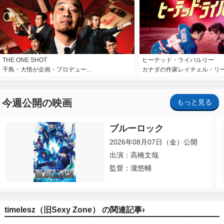
THE ONE SHOT
ヒーテッド・ライバルリー
千鳥・大悟が企画・プロデュー…
カナダの作家レイチェル・リ
今週公開の映画
もっと見る
ブルーロック
2026年08月07日（金）公開
出演：高橋文哉
監督：瀧悠輔
›
timelesz（旧Sexy Zone） の関連記事