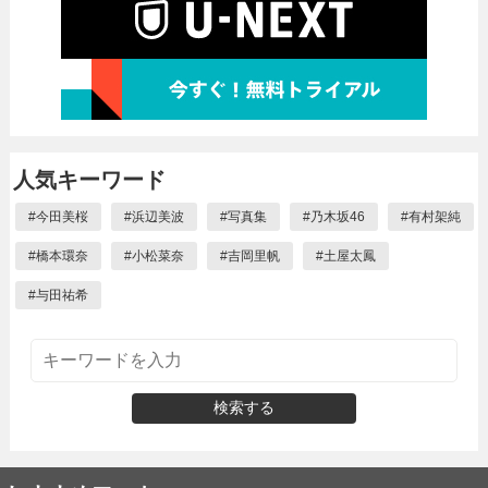
人気キーワード
#
今田美桜
#
浜辺美波
#
写真集
#
乃木坂46
#
有村架純
#
橋本環奈
#
小松菜奈
#
吉岡里帆
#
土屋太鳳
#
与田祐希
検索する