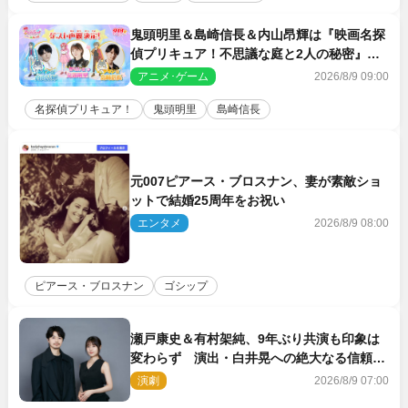
鬼頭明里＆島崎信長＆内山昂輝は『映画名探
偵プリキュア！不思議な庭と2人の秘密』ゲ
スト声優に決定
アニメ･ゲーム
2026/8/9 09:00
名探偵プリキュア！
鬼頭明里
島崎信長
元007ピアース・ブロスナン、妻が素敵ショ
ットで結婚25周年をお祝い
エンタメ
2026/8/9 08:00
ピアース・ブロスナン
ゴシップ
瀬戸康史＆有村架純、9年ぶり共演も印象は
変わらず 演出・白井晃への絶大なる信頼を
胸に舞台『キュー』に挑む
演劇
2026/8/9 07:00