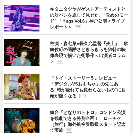
キタニタツヤがゲストアーティストと
の対バンを通して見せた、“攻めのモー
ド” 「Hugs Vol.6」神戸公演＜ライブ
レポート＞
P R
主演・森七菜×長久允監督『炎上』 歌
舞伎町の過酷さときらきらを独特の映
像表現で描いた衝撃作＜出演者コラム
＞
P R
『トイ・ストーリー５』レビュー
「デジタルVSおもちゃ」の先にあ
る“時が流れても変わらないもの”に目
頭が熱くなる
P R
舞台『となりのトトロ』ロンドン公演
を観劇できる特別企画！ ローチケ
［旅行］海外航空券取扱スタート記念
で実施
P R