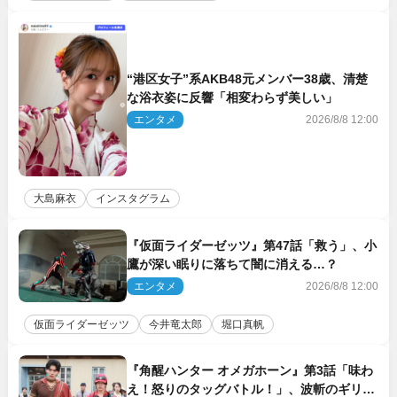
“港区女子”系AKB48元メンバー38歳、清楚
な浴衣姿に反響「相変わらず美しい」
エンタメ
2026/8/8 12:00
大島麻衣
インスタグラム
『仮面ライダーゼッツ』第47話「救う」、小
鷹が深い眠りに落ちて闇に消える…？
エンタメ
2026/8/8 12:00
仮面ライダーゼッツ
今井竜太郎
堀口真帆
『角醒ハンター オメガホーン』第3話「味わ
え！怒りのタッグバトル！」、波斬のギリコ