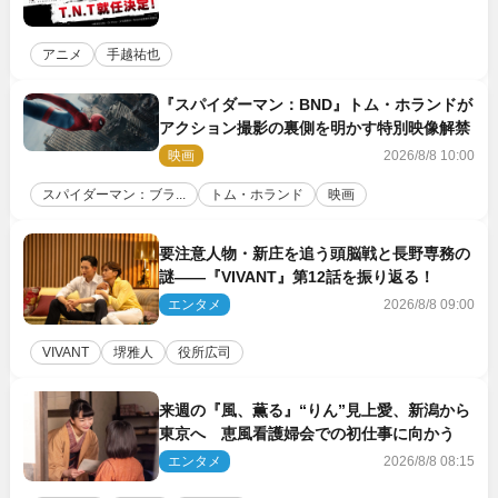
アニメ
手越祐也
『スパイダーマン：BND』トム・ホランドが
アクション撮影の裏側を明かす特別映像解禁
映画
2026/8/8 10:00
スパイダーマン：ブラ...
トム・ホランド
映画
要注意人物・新庄を追う頭脳戦と長野専務の
謎――『VIVANT』第12話を振り返る！
エンタメ
2026/8/8 09:00
VIVANT
堺雅人
役所広司
来週の『風、薫る』“りん”見上愛、新潟から
東京へ 恵風看護婦会での初仕事に向かう
エンタメ
2026/8/8 08:15