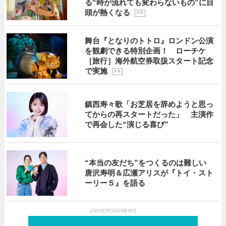
る“時が流れても変わらないもの”に目
頭が熱くなる
P R
舞台『となりのトトロ』ロンドン公演
を観劇できる特別企画！ ローチケ
［旅行］海外航空券取扱スタート記念
で実施
P R
鎮西寿々歌「お芝居を辞めようと思っ
てからの再スタートだった」 主演作
で再会した“演じる喜び”
“本当の友だち”をつくるのは難しい
唐沢寿明＆広瀬アリスが『トイ・スト
ーリー５』を語る
[ADVERTISEMENT]