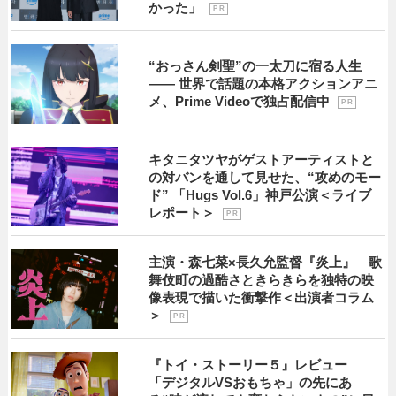
かった」
P R
“おっさん剣聖”の一太刀に宿る人生
―― 世界で話題の本格アクションアニ
メ、Prime Videoで独占配信中
P R
キタニタツヤがゲストアーティストと
の対バンを通して見せた、“攻めのモー
ド” 「Hugs Vol.6」神戸公演＜ライブ
レポート＞
P R
主演・森七菜×長久允監督『炎上』 歌
舞伎町の過酷さときらきらを独特の映
像表現で描いた衝撃作＜出演者コラム
＞
P R
『トイ・ストーリー５』レビュー
「デジタルVSおもちゃ」の先にあ