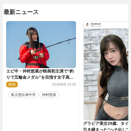
最新ニュース
エビ中・仲村悠菜が映画初主演で“釣
りで五輪金メダル”を目指す女子高生
に！ 映画『つりこまち』今秋公開
映画
2026/8/8 19:30
私立恵比寿中学
仲村悠菜
グラビア美女29歳、タイ
引き締まった“へそ出し”