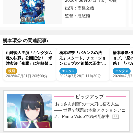
2026年08月07日（金）公開
出演：高橋文哉
監督：瀧悠輔
›
橋本環奈 の関連記事
山崎賢人主演『キングダム
橋本環奈『バカンスの法
橋本環奈×
魂の決戦』公開記念！ 米
則』スタート、チェ・ジョ
ョプ、“恋
津玄師「夜鷹」に初解禁の
ンヒョプの“衝撃の正体”判
感！ 『バ
本編映像を使用したPV到
明！（ネタバレあり）
面写真5点
映画
エンタメ
エンタメ
着
ュー到着
2026年7月31日 20時00分
2026年7月28日 11時30分
2026年7月7
ピックアップ
“おっさん剣聖”の一太刀に宿る人生
―― 世界で話題の本格アクションアニ
メ、Prime Videoで独占配信中
P R