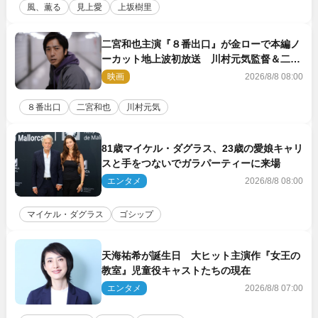
風、薫る
見上愛
上坂樹里
二宮和也主演『８番出口』が金ローで本編ノ
ーカット地上波初放送 川村元気監督＆二宮
コメント到着
映画
2026/8/8 08:00
８番出口
二宮和也
川村元気
81歳マイケル・ダグラス、23歳の愛娘キャリ
スと手をつないでガラパーティーに来場
エンタメ
2026/8/8 08:00
マイケル・ダグラス
ゴシップ
天海祐希が誕生日 大ヒット主演作『女王の
教室』児童役キャストたちの現在
エンタメ
2026/8/8 07:00