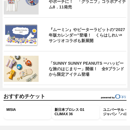
やポーチに！ 「グラニフ」コラボアイテ
ム8．11発売
『ムーミン』やピーターラビットの“2027
年版カレンダー”登場！ くらはしれい×
サンリオコラボも新展開
「SUNNY SUNNY PEANUTS ーハッピー
な旅のはじまりー」開催！ 全9ブランド
から限定アイテム登場
おすすめチケット
MISIA
新日本プロレス G1
ユニバーサル・
CLIMAX 36
ジャパン「ハロ
ホラー・ナイト 
ナイト～パス」