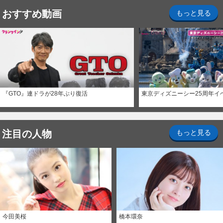
おすすめ動画
もっと見る
『GTO』連ドラが28年ぶり復活
東京ディズニーシー25周年イ
注目の人物
もっと見る
今田美桜
橋本環奈