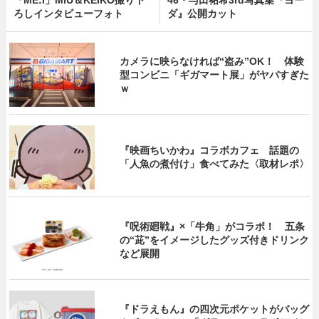
「ME:I」MIU＆KEIKO撮り下
46・与田祐希3rd写真集『ヨー
ろしインタビューフォト
ダ』公開カット
カメラに映らなければ“盗み”OK！ 体験
型コンビニ「ギガマート展」がヤバすぎた
ｗ
『映画ちいかわ』コラボカフェ 話題の
「人魚の煮付け」食べてみた〈取材レポ〉
『呪術廻戦』×「牛角」がコラボ！ 五条
の“茈”をイメージしたグッズ付きドリンク
など展開
『ドラえもん』の四次元ポケットがバッグ