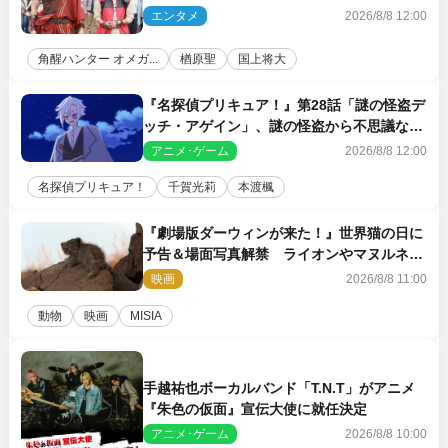
がハンターバトルを挑んできた！
エンタメ
2026/8/8 12:00
角醒ハンター オメガ...
楢原聖
国上将大
『名探偵プリキュア！』第28話「謎の怪盗デ
ッチ・アゲイン」、謎の怪盗から不思議な予
告状が届く
アニメ･ゲーム
2026/8/8 12:00
名探偵プリキュア！
千賀光莉
本渡楓
『劇場版ダーウィンが来た！』世界猫の日に
予告＆場面写真解禁 ライオンやマヌルネコ
の赤ちゃんが大集合
映画
2026/8/8 11:00
動物
映画
MISIA
手越祐也ボーカルバンド「T.N.T」がアニメ
『朱色の仮面』宣伝大使に就任決定
アニメ･ゲーム
2026/8/8 10:00