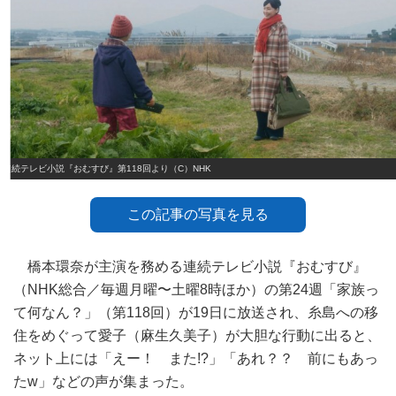
連続テレビ小説『おむすび』第118回より（C）NHK
この記事の写真を見る
橋本環奈が主演を務める連続テレビ小説『おむすび』
（NHK総合／毎週月曜〜土曜8時ほか）の第24週「家族っ
て何なん？」（第118回）が19日に放送され、糸島への移
住をめぐって愛子（麻生久美子）が大胆な行動に出ると、
ネット上には「えー！ また!?」「あれ？？ 前にもあっ
たw」などの声が集まった。