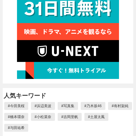
人気キーワード
#
今田美桜
#
浜辺美波
#
写真集
#
乃木坂46
#
有村架純
#
橋本環奈
#
小松菜奈
#
吉岡里帆
#
土屋太鳳
#
与田祐希