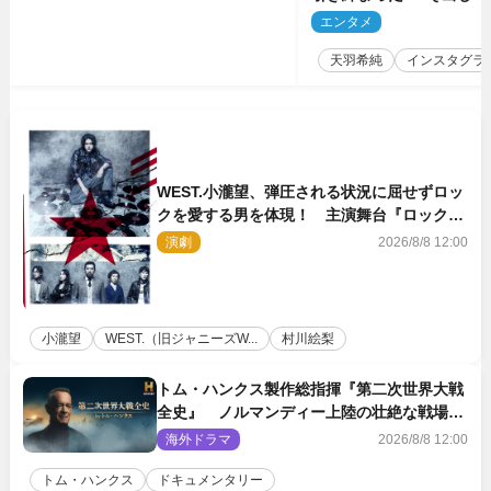
「可愛い過ぎる」
エンタメ
2
天羽希純
インスタグラ
WEST.小瀧望、弾圧される状況に屈せずロッ
クを愛する男を体現！ 主演舞台『ロックン
ロール』ビジュアル解禁
演劇
2026/8/8 12:00
小瀧望
WEST.（旧ジャニーズW...
村川絵梨
トム・ハンクス製作総指揮『第二次世界大戦
全史』 ノルマンディー上陸の壮絶な戦場を
収めた特別映像解禁
海外ドラマ
2026/8/8 12:00
トム・ハンクス
ドキュメンタリー