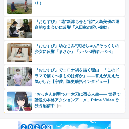
り！
『おむすび』“花”新津ちせと“詩”大島美優の運
命的な出会いに反響「米田家の呪い発動」
『おむすび』幼なじみ“真紀ちゃん”そっくりの
少女に反響「まさか」「ナベべ呼ぼナベべ」
『おむすび』でコロナ禍を描く理由 「このド
ラマで描くべきものは何か」――答えが見えた
気がした【宇佐川隆史統括インタビュー】
“おっさん剣聖”の一太刀に宿る人生―― 世界で
話題の本格アクションアニメ、Prime Videoで
独占配信中
P R