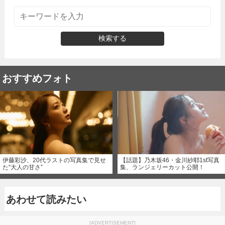
検索する
おすすめフォト
伊藤彩沙、20代ラストの写真集で見せ
【話題】乃木坂46・金川紗耶1st写真
た“大人の甘さ”
集、ランジェリーカット公開！
あわせて読みたい
[ADVERTISEMENT]