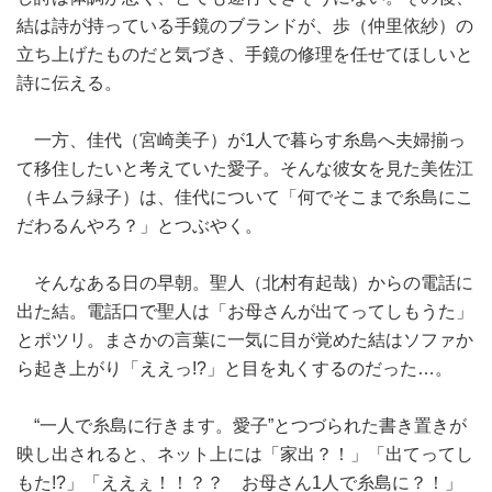
結は詩が持っている手鏡のブランドが、歩（仲里依紗）の
立ち上げたものだと気づき、手鏡の修理を任せてほしいと
詩に伝える。
一方、佳代（宮崎美子）が1人で暮らす糸島へ夫婦揃っ
て移住したいと考えていた愛子。そんな彼女を見た美佐江
（キムラ緑子）は、佳代について「何でそこまで糸島にこ
だわるんやろ？」とつぶやく。
そんなある日の早朝。聖人（北村有起哉）からの電話に
出た結。電話口で聖人は「お母さんが出てってしもうた」
とポツリ。まさかの言葉に一気に目が覚めた結はソファか
ら起き上がり「ええっ!?」と目を丸くするのだった…。
“一人で糸島に行きます。愛子”とつづられた書き置きが
映し出されると、ネット上には「家出？！」「出てってし
もた!?」「ええぇ！！？？ お母さん1人で糸島に？！」