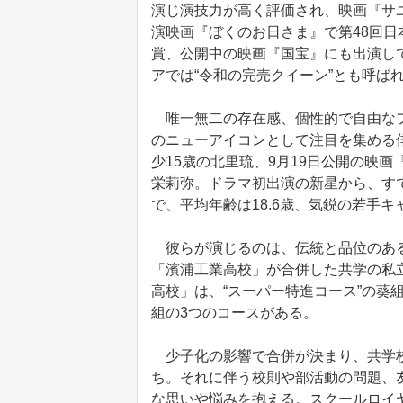
演じ演技力が高く評価され、映画『サ
演映画『ぼくのお日さま』で第48回
賞、公開中の映画『国宝』にも出演して
アでは“令和の完売クイーン”とも呼ば
唯一無二の存在感、個性的で自由なフ
のニューアイコンとして注目を集める
少15歳の北里琉、9月19日公開の映画『
栄莉弥。ドラマ初出演の新星から、す
で、平均年齢は18.6歳、気鋭の若手
彼らが演じるのは、伝統と品位のある
「濱浦工業高校」が合併した共学の私
高校」は、“スーパー特進コース”の葵組
組の3つのコースがある。
少子化の影響で合併が決まり、共学校
ち。それに伴う校則や部活動の問題、
な思いや悩みを抱える。スクールロイ