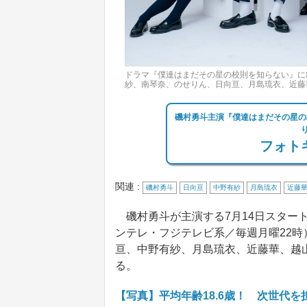
ドラマ『僕達はまだその星の校則を知らない』に
紗、南琴奈、のせりん、日向亘、月島琉衣、近藤
磯村勇斗主演『僕達はまだその星の
フォトギ
関連 :
磯村勇斗
日向亘
中野有紗
月島琉衣
近藤
磯村勇斗が主演する7月14日スター
ンテレ・フジテレビ系／毎週月曜22時
亘、中野有紗、月島琉衣、近藤華、越
る。
【写真】平均年齢18.6歳！ 次世代を