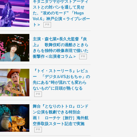
キタニタツヤがゲストアーティ
ストとの対バンを通して見せ
た、“攻めのモード” 「Hugs
Vol.6」神戸公演＜ライブレポー
ト＞
P R
主演・森七菜×長久允監督『炎
上』 歌舞伎町の過酷さときら
きらを独特の映像表現で描いた
衝撃作＜出演者コラム＞
P R
『トイ・ストーリー５』レビュ
ー 「デジタルVSおもちゃ」の
先にある“時が流れても変わら
ないもの”に目頭が熱くなる
P R
舞台『となりのトトロ』ロンド
ン公演を観劇できる特別企
画！ ローチケ［旅行］海外航
空券取扱スタート記念で実施
P R