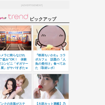
[ADVERTISEMENT]
ピックアップ
カメラに映らなけれ
『映画ちいかわ』コラ
ば“盗み”OK！ 体験
ボカフェ 話題の「人
型コンビニ「ギガマー
魚の煮付け」食べてみ
ト展」がヤバすぎたｗ
た〈取材レポ〉
ピンクの衣装がステ
【大胆カット満載】乃