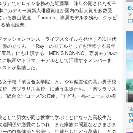
ユリ』でヒロインを務めた近藤華、昨年公開された初主
松
日本アカデミー賞新人俳優賞ほか国内の新人賞を多数受
フ
いる越山敬達、「non‐no」専属モデルを務め、グラビ
に
れる菊地姫奈。
ァッションセンス・ライフスタイルを発信する次世代
俳優のせりん、「Ray」のモデルとしても活躍する最年
宝島』にも出演する「MEN'S NON‐NO」専属モデルの
でに映画やドラマ、モデルとして活躍するメンバーま
キャストが集結した。
女子校「濱百合女学院」と、やや偏差値の高い男子校
立校「濱ソラリス高校」に通う生徒たち。「濱ソラリス
、“総合文理コース”の桜組、“子ども・福祉コース”の梅
“
で
として男女が同じ教室で学ぶことになった高校生た
で
友達関係や恋愛のもつれ、また家族の問題などさまざま
ヤーの白鳥健治と出会い、生徒たちはどう葛藤し、どの