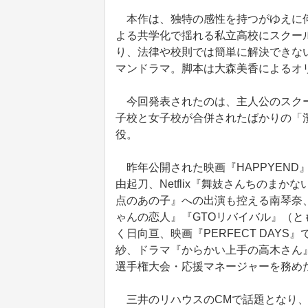
本作は、独特の感性を持つがゆえに何
よる共学化で揺れる私立高校にスクー
り、法律や校則では簡単に解決できな
マンドラマ。脚本は大森美香によるオ
今回発表されたのは、主人公のスクー
子校と女子校が合併されたばかりの「
役。
昨年公開された映画『HAPPYEND
由起刀、Netflix『舞妓さんちのま
点のあの子』への出演も控える南琴奈
ゃんの恋人』『GTOリバイバル』（
く日向亘、映画『PERFECT DAY
紗、ドラマ『からかい上手の高木さん』
選手権大会・応援マネージャーを務めた「
三井のリハウスのCMで話題となり、