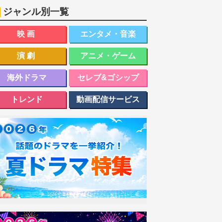
ジャンル別一覧
映画
エンタメ・音楽
演劇
アニメ・ゲーム
海外ドラマ
セレブ&ゴシップ
トレンド
動画配信サービス