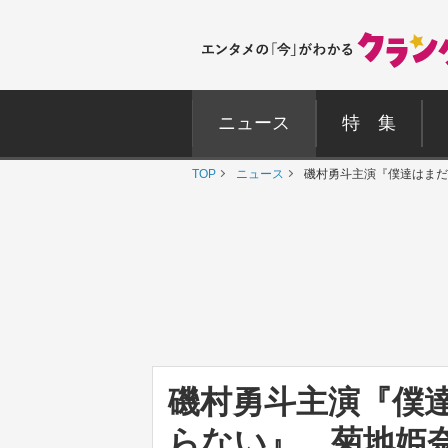
ニュース
特 集
TOP
ニュース
磯村勇斗主演『僕達はまだ
磯村勇斗主演『僕
らない』、菊地姫