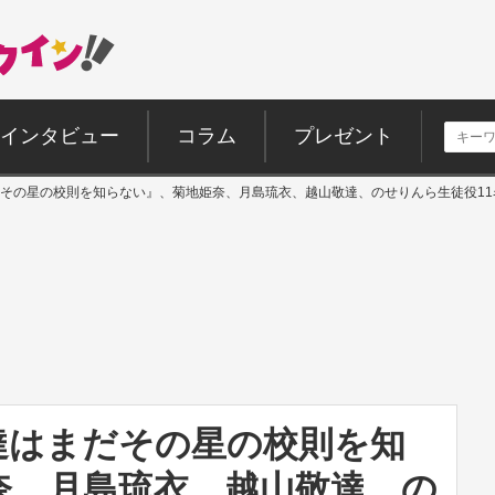
インタビュー
コラム
プレゼント
その星の校則を知らない』、菊地姫奈、月島琉衣、越山敬達、のせりんら生徒役11
達はまだその星の校則を知
奈、月島琉衣、越山敬達、の