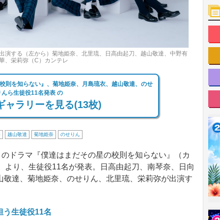
出演する（左から）菊地姫奈、北里琉、日高由起刀、越山敬達、中野有
華、栄莉弥（C）カンテレ
校則を知らない』、菊地姫奈、月島琉衣、越山敬達、のせ
りんら生徒役11名発表 の
ャラリーを見る(13枚)
華
越山敬達
菊地姫奈
のせりん
トのドラマ『僕達はまだその星の校則を知らない』（カ
）より、生徒役11名が発表。日高由起刀、南琴奈、日向
山敬達、菊地姫奈、のせりん、北里琉、栄莉弥が出演す
担う生徒役11名