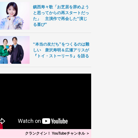
鎮西寿々歌「お芝居を辞めよう
と思ってからの再スタートだっ
た」 主演作で再会した“演じ
る喜び”
“本当の友だち”をつくるのは難
しい 唐沢寿明＆広瀬アリスが
『トイ・ストーリー５』を語る
クランクイン！ YouTubeチャンネル ＞