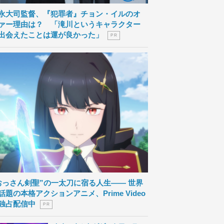
永大司監督、『犯罪者』チョン・イルのオ
ァー理由は？ 「滝川というキャラクター
出会えたことは運が良かった」
P R
おっさん剣聖”の一太刀に宿る人生―― 世界
話題の本格アクションアニメ、Prime Video
独占配信中
P R