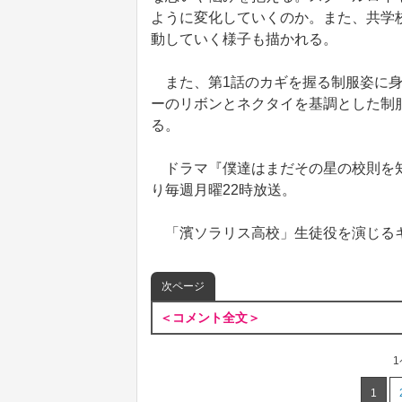
ように変化していくのか。また、共学校
動していく様子も描かれる。
また、第1話のカギを握る制服姿に身
ーのリボンとネクタイを基調とした制
る。
ドラマ『僕達はまだその星の校則を知
り毎週月曜22時放送。
「濱ソラリス高校」生徒役を演じるキ
次ページ
＜コメント全文＞
1