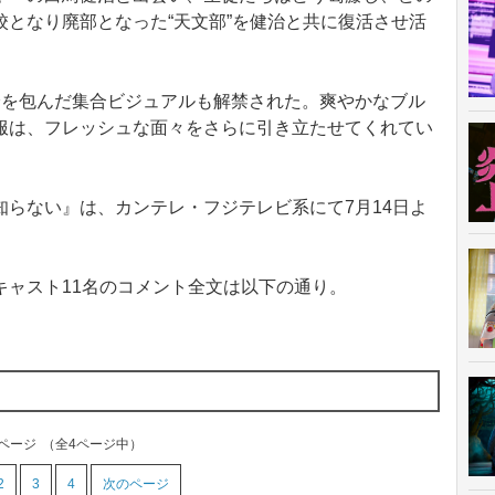
となり廃部となった“天文部”を健治と共に復活させ活
を包んだ集合ビジュアルも解禁された。爽やかなブル
服は、フレッシュな面々をさらに引き立たせてくれてい
らない』は、カンテレ・フジテレビ系にて7月14日よ
ャスト11名のコメント全文は以下の通り。
1ページ
（全4ページ中）
2
3
4
次のページ