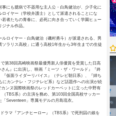
事にも臆病で不器用な主人公・白鳥健治が、少子化に
ルロイヤー（学校弁護士）として派遣されることにな
い若者たちの青春に、必死に向き合っていく学園ヒュー
リジナル作品。
ルロイヤー・白鳥健治（磯村勇斗）が派遣される、男
濱ソラリス高校」に通う高校1年生から3年生までの生徒
』で第38回高崎映画祭最優秀新人俳優賞を受賞した日高
かないさん』に出演し、映画『ミーツ・ザ・ワールド』『終
、『仮面ライダーリバイス』（テレビ朝日系）、『姉ち
ともにカンテレ・フジテレビ系）など話題作への出演が続
S』でカンヌ国際映画祭のレッドカーペットに立った中野有
（TBS系）の主演を務め、第103回全国高校サッカー
Seventeen」専属モデルの月島琉衣。
ドラマ『アンチヒーロー』（TBS系）で死刑囚の娘を