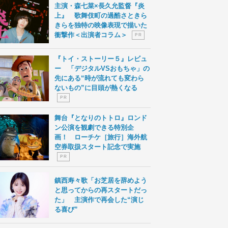
主演・森七菜×長久允監督『炎
上』 歌舞伎町の過酷さときら
きらを独特の映像表現で描いた
衝撃作＜出演者コラム＞
P R
『トイ・ストーリー５』レビュ
ー 「デジタルVSおもちゃ」の
先にある“時が流れても変わら
ないもの”に目頭が熱くなる
P R
舞台『となりのトトロ』ロンド
ン公演を観劇できる特別企
画！ ローチケ［旅行］海外航
空券取扱スタート記念で実施
P R
鎮西寿々歌「お芝居を辞めよう
と思ってからの再スタートだっ
た」 主演作で再会した“演じ
る喜び”