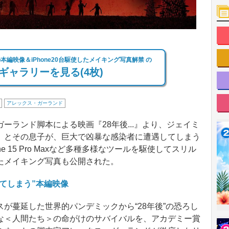
の本編映像＆iPhone20台駆使したメイキング写真解禁 の
ギャラリーを見る(4枚)
アレックス・ガーランド
ランド脚本による映画『28年後...』より、ジェイミ
）とその息子が、巨大で凶暴な感染者に遭遇してしまう
 15 Pro Maxなど多種多様なツールを駆使してスリル
たメイキング写真も公開された。
ってしまう”本編映像
蔓延した世界的パンデミックから“28年後”の恐ろし
な＜人間たち＞の命がけのサバイバルを、アカデミー賞