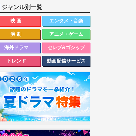
ジャンル別一覧
映画
エンタメ・音楽
演劇
アニメ・ゲーム
海外ドラマ
セレブ&ゴシップ
トレンド
動画配信サービス