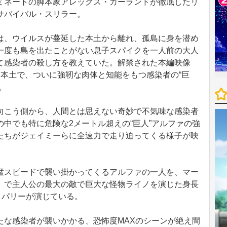
ミネートの脚本家アレックス・ガーランドが徹底したリ
サバイバル・スリラー。
、ウイルスが蔓延した本土から離れ、孤島に身を潜め
一度も島を出たことがない息子スパイクを一人前の大人
て感染者の殺し方を教えていた。解禁された本編映像
む本土で、ついに強靭な肉体と知能をもつ感染者の“巨
。
こう側から、人間とは思えない奇妙で不気味な感染者
中でも特に危険な2メートル超えの“巨人”アルファの強
たちがジェイミーらに全速力で走り迫ってくる様子が映
スピードで襲い掛かってくるアルファの一人を、マー
』で主人公の最大の敵で巨大な怪物ライノを演じた身長
＝パリーが演じている。
な感染者が襲いかかる、恐怖度MAXのシーンが絶え間