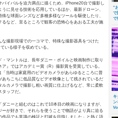
イバルを迫力満点に描くため、iPhone20台で撮影し
“
ように見せる技術を応用しているほか、最新ドローン、
で
特殊な球面レンズなど多種多様なツールを駆使したり、
で
するなど、至るところで観客の恐怖心をあおる工夫が施
な撮影現場での一コマで、特殊な撮影器具をつけた
て撮影している様子を収めている。
・マントルは、長年ダニー・ボイルと映画制作に取り
ネア』ではアカデミー賞（R）撮影賞を受賞している。
』では「当時は家庭用のビデオカメラがあらゆるところに普
があちこちに低品質なビデオ映像として残されているだ
タルカメラで撮影し粗い画質に仕上げるなど、常に柔軟
スタッフだ。
キ
ン
ダニーと組むのはこれで10本目の映画になりますが、
V
ジーが好きで、それらを使うことで物語がより真に迫る
の作品でも常識の検証と打破を目指しました」と熱く語