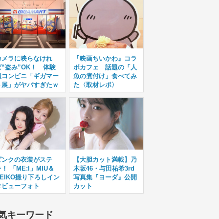
カメラに映らなけれ
『映画ちいかわ』コラ
ば“盗み”OK！ 体験
ボカフェ 話題の「人
型コンビニ「ギガマー
魚の煮付け」食べてみ
ト展」がヤバすぎたｗ
た〈取材レポ〉
ピンクの衣装がステ
【大胆カット満載】乃
！ 「ME:I」MIU＆
木坂46・与田祐希3rd
KEIKO撮り下ろしイン
写真集『ヨーダ』公開
タビューフォト
カット
気キーワード