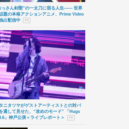
おっさん剣聖”の一太刀に宿る人生―― 世界
話題の本格アクションアニメ、Prime Video
独占配信中
P R
タニタツヤがゲストアーティストとの対バ
を通して見せた、“攻めのモード” 「Hugs
ol.6」神戸公演＜ライブレポート＞
P R