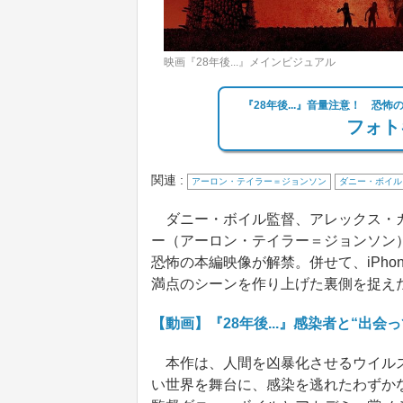
映画『28年後...』メインビジュアル
『28年後...』音量注意！ 恐怖
フォト
関連 :
アーロン・テイラー＝ジョンソン
ダニー・ボイル
ダニー・ボイル監督、アレックス・ガー
ー（アーロン・テイラー＝ジョンソン
恐怖の本編映像が解禁。併せて、iPhone
満点のシーンを作り上げた裏側を捉え
【動画】『28年後...』感染者と“出会
本作は、人間を凶暴化させるウイルスが
い世界を舞台に、感染を逃れたわずか