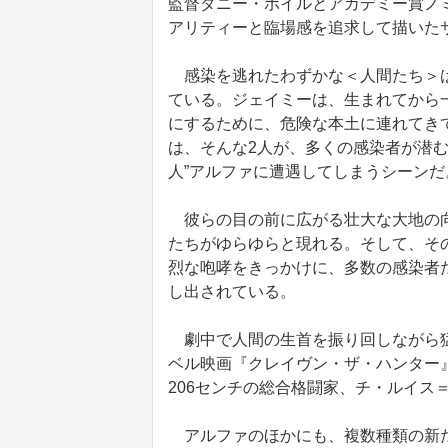
監督ダニー・ボイルとアカデミー賞ノ
アリティーと臨場感を追求して描いた
感染を逃れたわずかな＜人間たち＞は
ている。ジェイミーは、生まれてから
にするために、危険な本土に連れてき
は、そんな2人が、多くの感染者が潜
人”アルファに遭遇してしまうシーンだ
彼らの目の前に広がる壮大な大地の向
たちがゆらゆらと現れる。そして、その
烈な咆哮をきっかけに、多数の感染者
し出されている。
劇中で人間の生首を振り回しながら猛
ベル映画『クレイヴン・ザ・ハンター
206センチの総合格闘家、チ・ルイス
アルファのほかにも、複数種類の新た