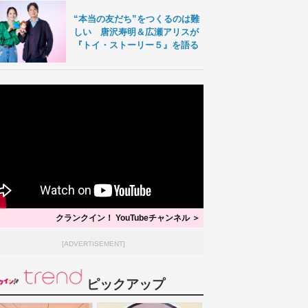
“本当の友だち”をつくるのは難
しい 唐沢寿明＆広瀬アリスが
『トイ・ストーリー５』を語る
クランクイン！ YouTubeチャンネル ＞
[ADVERTISEMENT]
ピックアップ