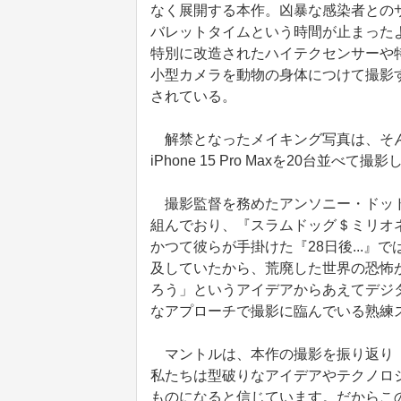
なく展開する本作。凶暴な感染者とのサバ
バレットタイムという時間が止まった
特別に改造されたハイテクセンサーや
小型カメラを動物の身体につけて撮影
されている。
解禁となったメイキング写真は、そん
iPhone 15 Pro Maxを20台並べ
撮影監督を務めたアンソニー・ドッド
組んでおり、『スラムドッグ＄ミリオ
かつて彼らが手掛けた『28日後...
及していたから、荒廃した世界の恐怖
ろう」というアイデアからあえてデジ
なアプローチで撮影に臨んでいる熟練
マントルは、本作の撮影を振り返り「
私たちは型破りなアイデアやテクノロ
ものになると信じています。だからこ