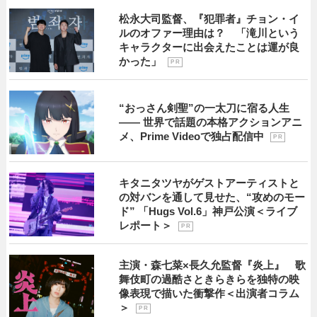
松永大司監督、『犯罪者』チョン・イ
ルのオファー理由は？ 「滝川という
キャラクターに出会えたことは運が良
かった」
P R
“おっさん剣聖”の一太刀に宿る人生
―― 世界で話題の本格アクションアニ
メ、Prime Videoで独占配信中
P R
キタニタツヤがゲストアーティストと
の対バンを通して見せた、“攻めのモー
ド” 「Hugs Vol.6」神戸公演＜ライブ
レポート＞
P R
主演・森七菜×長久允監督『炎上』 歌
舞伎町の過酷さときらきらを独特の映
像表現で描いた衝撃作＜出演者コラム
＞
P R