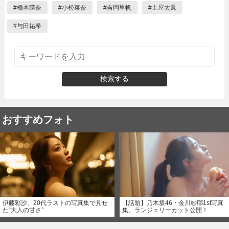
#
橋本環奈
#
小松菜奈
#
吉岡里帆
#
土屋太鳳
#
与田祐希
検索する
おすすめフォト
伊藤彩沙、20代ラストの写真集で見せ
【話題】乃木坂46・金川紗耶1st写真
た“大人の甘さ”
集、ランジェリーカット公開！