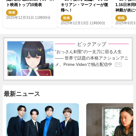
ト映画トップ10発表
キリアン・マーフィーが復
1.16日米
帰へ！
神殿が炎に
映画
ポスター解
2025年12月31日 11時00分
映画
映画
2025年12月13日 11時00分
2025年9月3
ピックアップ
“おっさん剣聖”の一太刀に宿る人生
―― 世界で話題の本格アクションアニ
メ、Prime Videoで独占配信中
P R
最新ニュース