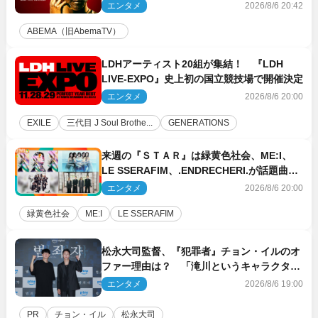
ーチ陣発表
エンタメ
2026/8/6 20:42
ABEMA（旧AbemaTV）
LDHアーティスト20組が集結！ 『LDH
LIVE‐EXPO』史上初の国立競技場で開催決定
エンタメ
2026/8/6 20:00
EXILE
三代目 J Soul Brothe...
GENERATIONS
来週の『ＳＴＡＲ』は緑黄色社会、ME:I、
LE SSERAFIM、.ENDRECHERI.が話題曲を
パフォーマンス！
エンタメ
2026/8/6 20:00
緑黄色社会
ME:I
LE SSERAFIM
松永大司監督、『犯罪者』チョン・イルのオ
ファー理由は？ 「滝川というキャラクター
に出会えたことは本当に運が良かった」
エンタメ
2026/8/6 19:00
PR
チョン・イル
松永大司