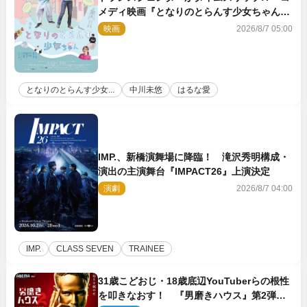
メディ映画『となりのとらんす少女ちゃん』
11.7公開決定
映画
2026/8/7 05:00
となりのとらんす少女...
中川未悠
はるな愛
IMP.、新橋演舞場に降臨！ 滝沢秀明構成・
演出の主演舞台『IMPACT26』上演決定
演劇
2026/8/7 04:00
IMP.
CLASS SEVEN
TRAINEE
31歳こどおじ・18歳底辺YouTuberらの根性
を叩きなおす！ 『男磨きハウス』第2弾コ