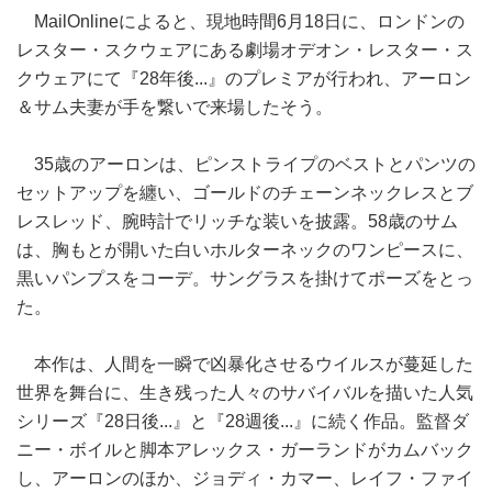
MailOnlineによると、現地時間6月18日に、ロンドンの
レスター・スクウェアにある劇場オデオン・レスター・ス
クウェアにて『28年後...』のプレミアが行われ、アーロン
＆サム夫妻が手を繋いで来場したそう。
35歳のアーロンは、ピンストライプのベストとパンツの
セットアップを纏い、ゴールドのチェーンネックレスとブ
レスレッド、腕時計でリッチな装いを披露。58歳のサム
は、胸もとが開いた白いホルターネックのワンピースに、
黒いパンプスをコーデ。サングラスを掛けてポーズをとっ
た。
本作は、人間を一瞬で凶暴化させるウイルスが蔓延した
世界を舞台に、生き残った人々のサバイバルを描いた人気
シリーズ『28日後...』と『28週後...』に続く作品。監督ダ
ニー・ボイルと脚本アレックス・ガーランドがカムバック
し、アーロンのほか、ジョディ・カマー、レイフ・ファイ