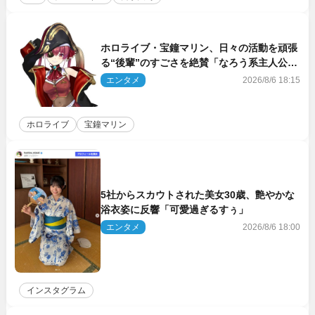
ホロライブ・宝鐘マリン、日々の活動を頑張
る“後輩”のすごさを絶賛「なろう系主人公ま
である」
エンタメ
2026/8/6 18:15
ホロライブ
宝鐘マリン
5社からスカウトされた美女30歳、艶やかな
浴衣姿に反響「可愛過ぎるすぅ」
エンタメ
2026/8/6 18:00
インスタグラム