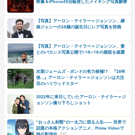
映像＆iPhone20台駆使したメイキング写真解禁
【写真】アーロン・テイラー＝ジョンソン、継
娘ジェシーの18歳の誕生日にレア写真を投稿
【写真】アーロン・テイラー＝ジョンソン、妻
とのバカンス写真公開でバキバキの腹筋を披露
次期ジェームズ・ボンドの有力候補!? 『28年
後...』アーロン・テイラー＝ジョンソンは大注
目のハリウッドスター
2022年に来日していたアーロン・テイラー＝ジ
ョンソン撮り下ろしショット
“おっさん剣聖”の一太刀に宿る人生―― 世界で
話題の本格アクションアニメ、Prime Videoで
独占配信中
P R