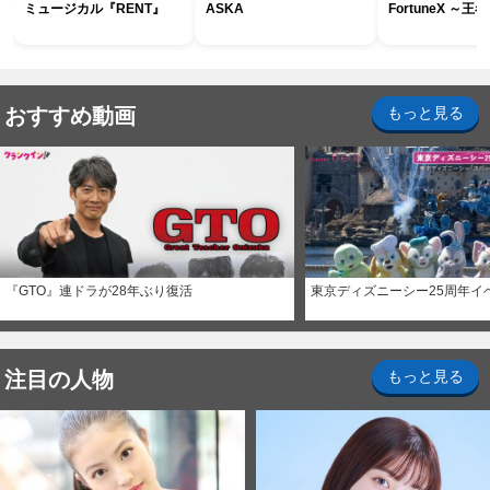
ミュージカル『RENT』
ASKA
FortuneX ～
おすすめ動画
もっと見る
『GTO』連ドラが28年ぶり復活
東京ディズニーシー25周年イ
注目の人物
もっと見る