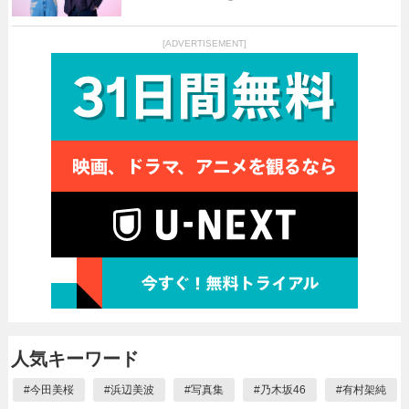
[ADVERTISEMENT]
人気キーワード
#
今田美桜
#
浜辺美波
#
写真集
#
乃木坂46
#
有村架純