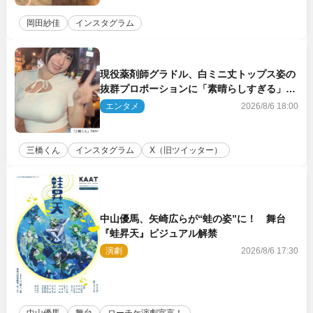
岡田紗佳
インスタグラム
現役薬剤師グラドル、白ミニ丈トップス姿の
抜群プロポーションに「素晴らしすぎる」
「すっっっご！」とネット絶賛
エンタメ
2026/8/6 18:00
三橋くん
インスタグラム
X（旧ツイッター）
中山優馬、矢崎広らが“蛙の姿”に！ 舞台
『蛙昇天』ビジュアル解禁
演劇
2026/8/6 17:30
中山優馬
舞台
ローチケ演劇宣言！