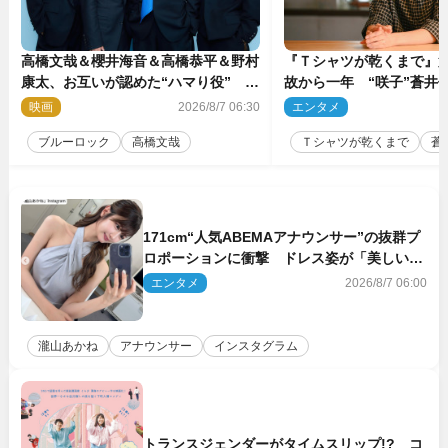
高橋文哉＆櫻井海音＆高橋恭平＆野村
『Ｔシャツが乾くまで』第
康太、お互いが認めた“ハマり役”
故から一年 “咲子”蒼井優
『ブルーロック』で築いた最高のチー
島歩は心を許しあえる関
映画
2026/8/7 06:30
エンタメ
2
ムワーク
ブルーロック
高橋文哉
Ｔシャツが乾くまで
蒼
171cm“人気ABEMAアナウンサー”の抜群プ
ロポーションに衝撃 ドレス姿が「美しい」
「品がありすぎる」
エンタメ
2026/8/7 06:00
瀧山あかね
アナウンサー
インスタグラム
トランスジェンダーがタイムスリップ!? コ