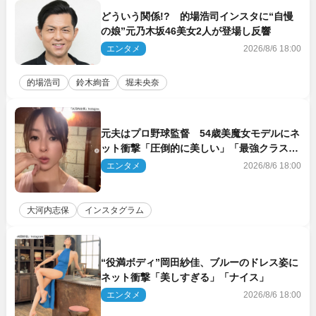
どういう関係!? 的場浩司インスタに“自慢
の娘”元乃木坂46美女2人が登場し反響
エンタメ
2026/8/6 18:00
的場浩司
鈴木絢音
堀未央奈
元夫はプロ野球監督 54歳美魔女モデルにネ
ット衝撃「圧倒的に美しい」「最強クラス」
「うっとり」
エンタメ
2026/8/6 18:00
大河内志保
インスタグラム
“役満ボディ”岡田紗佳、ブルーのドレス姿に
ネット衝撃「美しすぎる」「ナイス」
エンタメ
2026/8/6 18:00