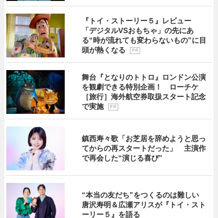
『トイ・ストーリー５』レビュー
「デジタルVSおもちゃ」の先にあ
る“時が流れても変わらないもの”に目
頭が熱くなる
P R
舞台『となりのトトロ』ロンドン公演
を観劇できる特別企画！ ローチケ
［旅行］海外航空券取扱スタート記念
で実施
P R
鎮西寿々歌「お芝居を辞めようと思っ
てからの再スタートだった」 主演作
で再会した“演じる喜び”
“本当の友だち”をつくるのは難しい
唐沢寿明＆広瀬アリスが『トイ・スト
ーリー５』を語る