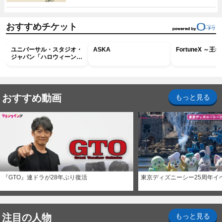
おすすめチケット
ユニバーサル・スタジオ・
ASKA
FortuneX ～
ジャパン「ハロウィーン・
ホラー・ナイト ～オール
ナイト～パス」
おすすめ動画
もっと見る
『GTO』連ドラが28年ぶり復活
東京ディズニーシー25周年イ
注目の人物
もっと見る