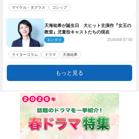
マイケル・ダグラス
ゴシップ
天海祐希が誕生日 大ヒット主演作『女王の
教室』児童役キャストたちの現在
エンタメ
2026/8/8 07:00
ライターコラム
ドラマ
天海祐希
もっと見る