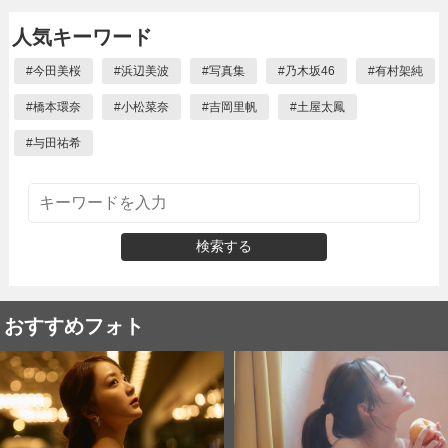
人気キーワード
#
今田美桜
#
浜辺美波
#
写真集
#
乃木坂46
#
有村架純
#
橋本環奈
#
小松菜奈
#
吉岡里帆
#
土屋太鳳
#
与田祐希
検索する
おすすめフォト