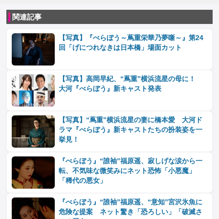
関連記事
【写真】『べらぼう～蔦重栄華乃夢噺～』第24
回「げにつれなきは日本橋」場面カット
【写真】高岡早紀、“蔦重”横浜流星の母に！
大河『べらぼう』新キャスト発表
【写真】“蔦重”横浜流星の妻に橋本愛 大河ド
ラマ『べらぼう』新キャストたちの扮装姿を一
挙見！
『べらぼう』“誰袖”福原遥、寂しげな涙から一
転、不気味な微笑みにネット恐怖「小悪魔」
「稀代の悪女」
『べらぼう』“誰袖”福原遥、“意知”宮沢氷魚に
危険な提案 ネット驚き「恐ろしい」「破滅さ