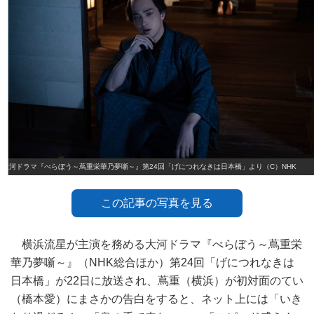
大河ドラマ『べらぼう～蔦重栄華乃夢噺～』第24回「げにつれなきは日本橋」より（C）NHK
この記事の写真を見る
横浜流星が主演を務める大河ドラマ『べらぼう～蔦重栄
華乃夢噺～』（NHK総合ほか）第24回「げにつれなきは
日本橋」が22日に放送され、蔦重（横浜）が初対面のてい
（橋本愛）にまさかの告白をすると、ネット上には「いき