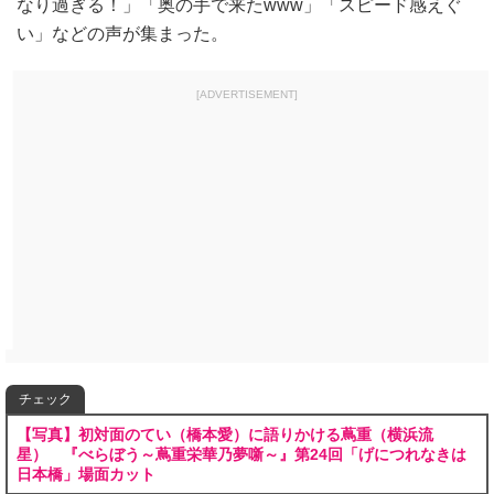
なり過ぎる！」「奥の手で来たwww」「スピード感えぐ
い」などの声が集まった。
[ADVERTISEMENT]
チェック
【写真】初対面のてい（橋本愛）に語りかける蔦重（横浜流
星） 『べらぼう～蔦重栄華乃夢噺～』第24回「げにつれなきは
日本橋」場面カット