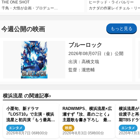
THE ONE SHOT
ヒーテッド・ライバルリー
千鳥・大悟が企画・プロデュー…
カナダの作家レイチェル・リ
今週公開の映画
もっと見る
ブルーロック
2026年08月07日（金）公開
出演：高橋文哉
監督：瀧悠輔
›
横浜流星 の関連記事
小栗旬、新ドラマ
RADWIMPS、横浜流星×広
横浜流星が
『LOST10』で主演・横浜
瀬すず『汝、星のごとく』
佐渡子と再
流星と初共演「もう最高で
主題歌を書き下ろし 最新
期TBSドラ
す」
予告＆新ビジュアル解禁
で主演
エンタメ
映画
エンタメ
2026年8月7日 06時00分
2026年8月3日 05時00分
2026年7月3