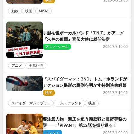
映画
2026/8/8 11:00
動物
映画
MISIA
手越祐也ボーカルバンド「T.N.T」がアニメ
『朱色の仮面』宣伝大使に就任決定
アニメ･ゲーム
2026/8/8 10:00
アニメ
手越祐也
『スパイダーマン：BND』トム・ホランドが
アクション撮影の裏側を明かす特別映像解禁
映画
2026/8/8 10:00
スパイダーマン：ブラ...
トム・ホランド
映画
要注意人物・新庄を追う頭脳戦と長野専務の
謎――『VIVANT』第12話を振り返る！
エンタメ
2026/8/8 09:00