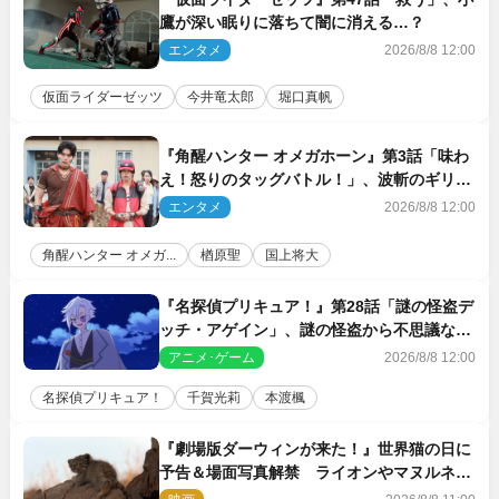
鷹が深い眠りに落ちて闇に消える…？
エンタメ
2026/8/8 12:00
仮面ライダーゼッツ
今井竜太郎
堀口真帆
『角醒ハンター オメガホーン』第3話「味わ
え！怒りのタッグバトル！」、波斬のギリコ
がハンターバトルを挑んできた！
エンタメ
2026/8/8 12:00
角醒ハンター オメガ...
楢原聖
国上将大
『名探偵プリキュア！』第28話「謎の怪盗デ
ッチ・アゲイン」、謎の怪盗から不思議な予
告状が届く
アニメ･ゲーム
2026/8/8 12:00
名探偵プリキュア！
千賀光莉
本渡楓
『劇場版ダーウィンが来た！』世界猫の日に
予告＆場面写真解禁 ライオンやマヌルネコ
の赤ちゃんが大集合