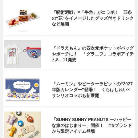
『呪術廻戦』×「牛角」がコラボ！ 五条
の“茈”をイメージしたグッズ付きドリンク
など展開
『ドラえもん』の四次元ポケットがバッグ
やポーチに！ 「グラニフ」コラボアイテ
ム8．11発売
『ムーミン』やピーターラビットの“2027
年版カレンダー”登場！ くらはしれい×
サンリオコラボも新展開
「SUNNY SUNNY PEANUTS ーハッピー
な旅のはじまりー」開催！ 全9ブランド
から限定アイテム登場