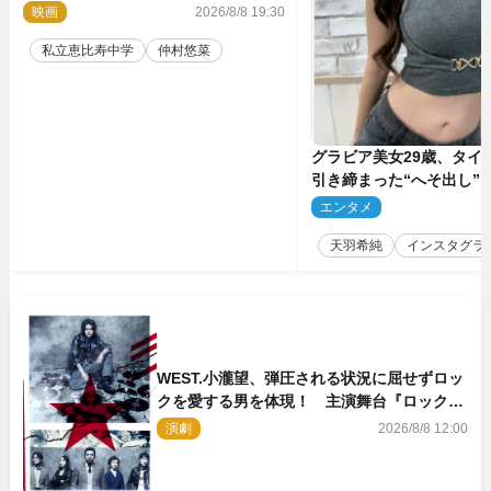
に！ 映画『つりこまち』今秋公開
映画
2026/8/8 19:30
私立恵比寿中学
仲村悠菜
グラビア美女29歳、タイ
引き締まった“へそ出し”
「可愛い過ぎる」
エンタメ
2
天羽希純
インスタグラ
WEST.小瀧望、弾圧される状況に屈せずロッ
クを愛する男を体現！ 主演舞台『ロックン
ロール』ビジュアル解禁
演劇
2026/8/8 12:00