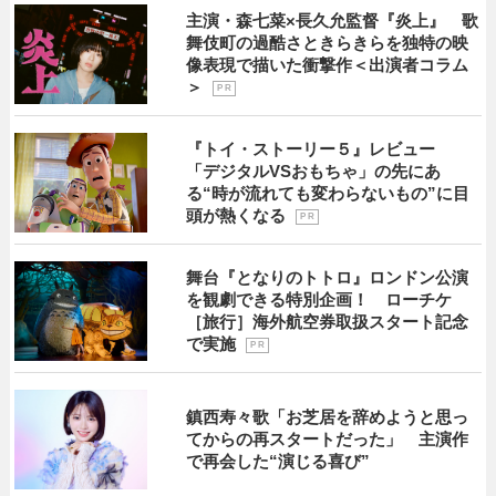
主演・森七菜×長久允監督『炎上』 歌
舞伎町の過酷さときらきらを独特の映
像表現で描いた衝撃作＜出演者コラム
＞
P R
『トイ・ストーリー５』レビュー
「デジタルVSおもちゃ」の先にあ
る“時が流れても変わらないもの”に目
頭が熱くなる
P R
舞台『となりのトトロ』ロンドン公演
を観劇できる特別企画！ ローチケ
［旅行］海外航空券取扱スタート記念
で実施
P R
鎮西寿々歌「お芝居を辞めようと思っ
てからの再スタートだった」 主演作
で再会した“演じる喜び”