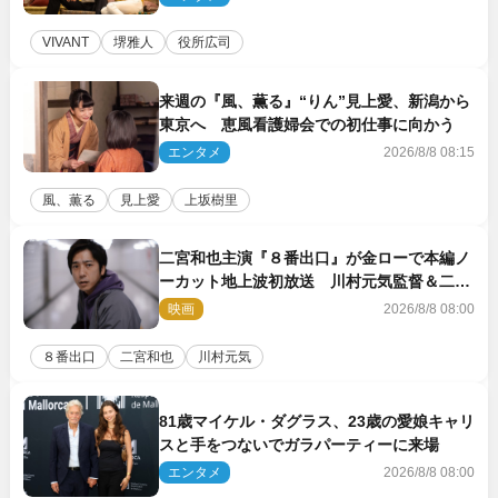
VIVANT
堺雅人
役所広司
来週の『風、薫る』“りん”見上愛、新潟から
東京へ 恵風看護婦会での初仕事に向かう
エンタメ
2026/8/8 08:15
風、薫る
見上愛
上坂樹里
二宮和也主演『８番出口』が金ローで本編ノ
ーカット地上波初放送 川村元気監督＆二宮
コメント到着
映画
2026/8/8 08:00
８番出口
二宮和也
川村元気
81歳マイケル・ダグラス、23歳の愛娘キャリ
スと手をつないでガラパーティーに来場
エンタメ
2026/8/8 08:00