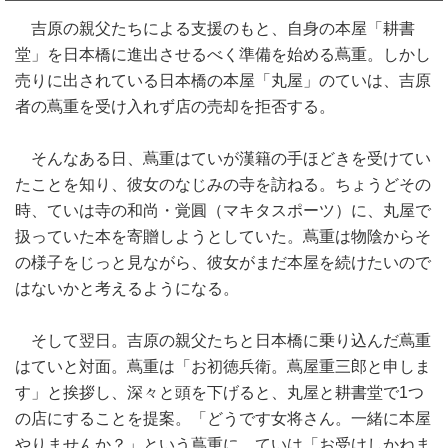
吉原の親父たちによる支援のもと、自身の本屋「耕書
堂」を日本橋に進出させるべく準備を始める蔦重。しかし
売りに出されている日本橋の本屋「丸屋」のていは、吉原
者の蔦重を受け入れず店の売却を拒否する。
そんなある日、蔦重はていが漢籍の手ほどきを受けてい
たことを知り、彼女のなじみの寺を訪ねる。ちょうどその
時、ていは寺の和尚・覚圓（マキタスポーツ）に、丸屋で
扱っていた本を寄贈しようとしていた。蔦重は物陰からそ
の様子をじっと見ながら、彼女がまだ本屋を続けたいので
はないかと考えるようになる。
そして翌日。吉原の親父たちと日本橋に乗り込んだ蔦重
はていと対面。蔦重は「お初徳兵衛。蔦屋重三郎と申しま
す」と挨拶し、深々と頭を下げると、丸屋と耕書堂で1つ
の店にすることを提案。「どうです女将さん。一緒に本屋
やりませんか？」という蔦重に、ていは「お受けしかねま