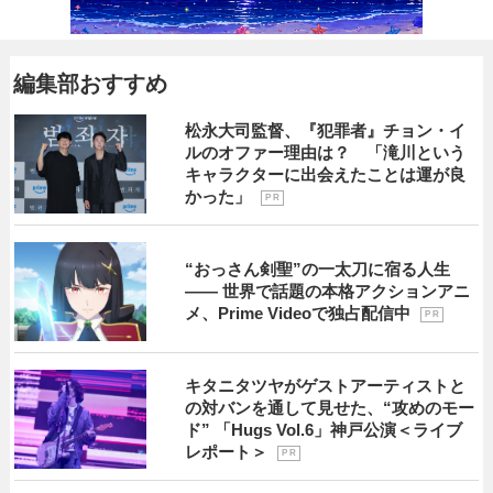
編集部おすすめ
松永大司監督、『犯罪者』チョン・イ
ルのオファー理由は？ 「滝川という
キャラクターに出会えたことは運が良
かった」
P R
“おっさん剣聖”の一太刀に宿る人生
―― 世界で話題の本格アクションアニ
メ、Prime Videoで独占配信中
P R
キタニタツヤがゲストアーティストと
の対バンを通して見せた、“攻めのモー
ド” 「Hugs Vol.6」神戸公演＜ライブ
レポート＞
P R