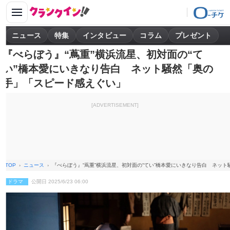
ニュース
特集
インタビュー
コラム
プレゼント
『べらぼう』“蔦重”横浜流星、初対面の“て
い”橋本愛にいきなり告白 ネット騒然「奥の
手」「スピード感えぐい」
[ADVERTISEMENT]
TOP
ニュース
『べらぼう』“蔦重”横浜流星、初対面の“てい”橋本愛にいきなり告白 ネッ
ドラマ
公開日 2025/6/23 06:00