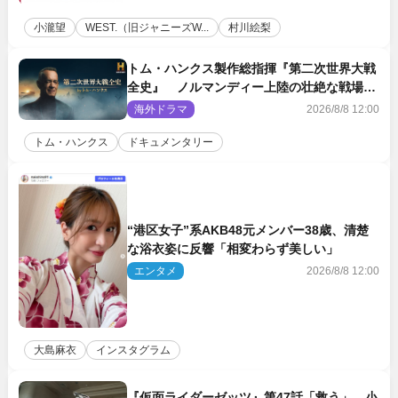
小瀧望
WEST.（旧ジャニーズW...
村川絵梨
トム・ハンクス製作総指揮『第二次世界大戦
全史』 ノルマンディー上陸の壮絶な戦場を
収めた特別映像解禁
海外ドラマ
2026/8/8 12:00
トム・ハンクス
ドキュメンタリー
“港区女子”系AKB48元メンバー38歳、清楚
な浴衣姿に反響「相変わらず美しい」
エンタメ
2026/8/8 12:00
大島麻衣
インスタグラム
『仮面ライダーゼッツ』第47話「救う」、小