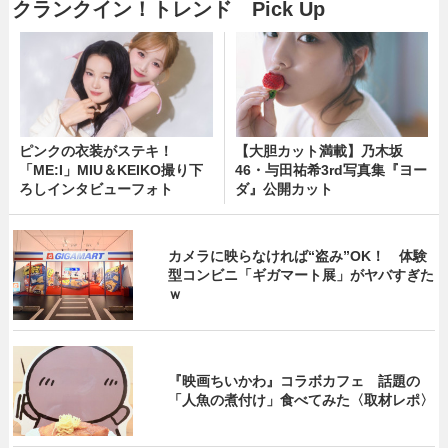
クランクイン！トレンド Pick Up
ピンクの衣装がステキ！
【大胆カット満載】乃木坂
「ME:I」MIU＆KEIKO撮り下
46・与田祐希3rd写真集『ヨー
ろしインタビューフォト
ダ』公開カット
カメラに映らなければ“盗み”OK！ 体験
型コンビニ「ギガマート展」がヤバすぎた
ｗ
『映画ちいかわ』コラボカフェ 話題の
「人魚の煮付け」食べてみた〈取材レポ〉