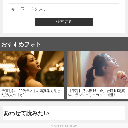
検索する
おすすめフォト
伊藤彩沙、20代ラストの写真集で見せ
【話題】乃木坂46・金川紗耶1st写真
た“大人の甘さ”
集、ランジェリーカット公開！
あわせて読みたい
[ADVERTISEMENT]