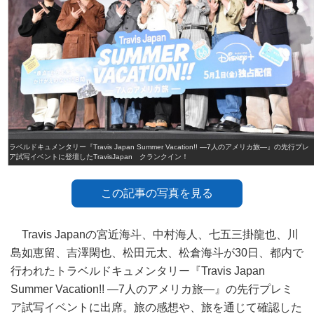
トラベルドキュメンタリー『Travis Japan Summer Vacation!! ―7人のアメリカ旅―』の先行プレ
ミア試写イベントに登壇したTravisJapan クランクイン！
この記事の写真を見る
Travis Japanの宮近海斗、中村海人、七五三掛龍也、川
島如恵留、吉澤閑也、松田元太、松倉海斗が30日、都内で
行われたトラベルドキュメンタリー『Travis Japan
Summer Vacation!! ―7人のアメリカ旅―』の先行プレミ
ア試写イベントに出席。旅の感想や、旅を通じて確認した