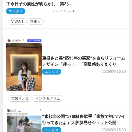
下今日子の素性が明らかに 第2シー
ズンのキーパーソンの1人
エンタメ
2026/8/9 22:10
VIVANT
堺雅人
重盛さと美“築53年の実家”を自らリフォーム
デザイン「凄っ！」「高級感ありまくり」
エンタメ
2026/8/9 16:30
重盛さと美
インスタグラム
“素顔非公開”17歳紅白歌手「家族で初ハワイ
行ってきたよ」大胆肌見せショット公開
エンタメ
2026/8/9 15:30