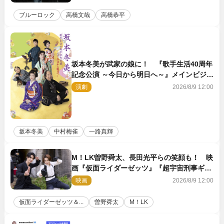
ブルーロック
高橋文哉
高橋恭平
坂本冬美が武家の娘に！ 『歌手生活40周年
記念公演 ～今日から明日へ～』メインビジュ
アル公開
演劇
2026/8/9 12:00
坂本冬美
中村梅雀
一路真輝
M！LK曽野舜太、長田光平らの笑顔も！ 映
画『仮面ライダーゼッツ』『超宇宙刑事ギャ
バン インフィニティ』オフショット到着
映画
2026/8/9 12:00
仮面ライダーゼッツ＆...
曽野舜太
M！LK