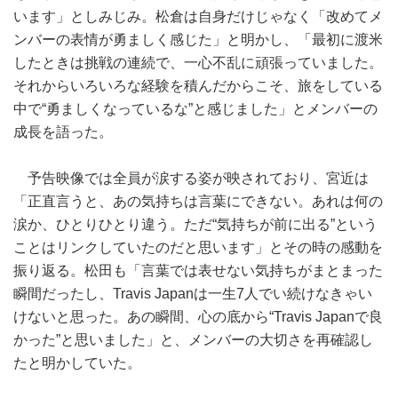
います」としみじみ。松倉は自身だけじゃなく「改めてメ
ンバーの表情が勇ましく感じた」と明かし、「最初に渡米
したときは挑戦の連続で、一心不乱に頑張っていました。
それからいろいろな経験を積んだからこそ、旅をしている
中で“勇ましくなっているな”と感じました」とメンバーの
成長を語った。
予告映像では全員が涙する姿が映されており、宮近は
「正直言うと、あの気持ちは言葉にできない。あれは何の
涙か、ひとりひとり違う。ただ“気持ちが前に出る”という
ことはリンクしていたのだと思います」とその時の感動を
振り返る。松田も「言葉では表せない気持ちがまとまった
瞬間だったし、Travis Japanは一生7人でい続けなきゃい
けないと思った。あの瞬間、心の底から“Travis Japanで良
かった”と思いました」と、メンバーの大切さを再確認し
たと明かしていた。