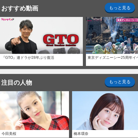
おすすめ動画
もっと見る
『GTO』連ドラが28年ぶり復活
東京ディズニーシー25周年イ
注目の人物
もっと見る
今田美桜
橋本環奈