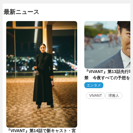
最新ニュース
『VIVANT』第13話先行
禁 今夜すべての予想を
ーンが…
エンタメ
2
VIVANT
堺雅人
『VIVANT』第14話で新キャスト・宮