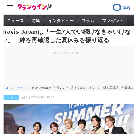
ニュース
特集
インタビュー
コラム
プレゼント
Travis Japanは「一生7人でい続けなきゃいけな
い」 絆を再確認した夏休みを振り返る
[ADVERTISEMENT]
TOP
ニュース
Travis Japanは「一生7人でい続けなきゃいけない」 絆を再確認した夏休
エンタメ
公開日 2026/4/30 20:59