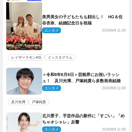
美男美女の子どもたちも顔出し！ HG＆住
谷杏奈、結婚記念日を祝福
エンタメ
2026/8/9 11:30
レイザーラモンHG
インスタグラム
＜令和8年8月8日＞芸能界にお祝いラッシ
ュ！ 及川光博、戸塚純貴ら多数発表結婚
エンタメ
2026/8/9 11:00
及川光博
戸塚純貴
北川景子、手芸作品の新作に「すごい」「め
ちゃオシャレ」反響
エンタメ
2026/8/9 11:00