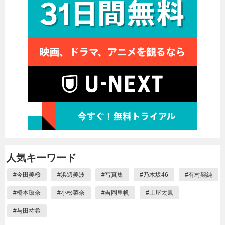
人気キーワード
#
今田美桜
#
浜辺美波
#
写真集
#
乃木坂46
#
有村架純
#
橋本環奈
#
小松菜奈
#
吉岡里帆
#
土屋太鳳
#
与田祐希