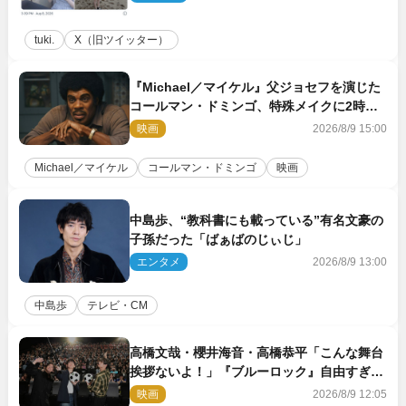
tuki.
X（旧ツイッター）
『Michael／マイケル』父ジョセフを演じた
コールマン・ドミンゴ、特殊メイクに2時間
半かかっていた
映画
2026/8/9 15:00
Michael／マイケル
コールマン・ドミンゴ
映画
中島歩、“教科書にも載っている”有名文豪の
子孫だった「ばぁばのじぃじ」
エンタメ
2026/8/9 13:00
中島歩
テレビ・CM
高橋文哉・櫻井海音・高橋恭平「こんな舞台
挨拶ないよ！」『ブルーロック』自由すぎる
イベントレポート
映画
2026/8/9 12:05