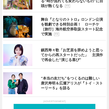
る“時が流れても変わらないもの”に目
頭が熱くなる
P R
舞台『となりのトトロ』ロンドン公演
を観劇できる特別企画！ ローチケ
［旅行］海外航空券取扱スタート記念
で実施
P R
鎮西寿々歌「お芝居を辞めようと思っ
てからの再スタートだった」 主演作
で再会した“演じる喜び”
“本当の友だち”をつくるのは難しい
唐沢寿明＆広瀬アリスが『トイ・スト
ーリー５』を語る
[ADVERTISEMENT]