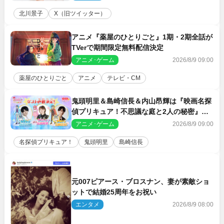
北川景子
X（旧ツイッター）
アニメ『薬屋のひとりごと』1期・2期全話が
TVerで期間限定無料配信決定
アニメ･ゲーム
2026/8/9 09:00
薬屋のひとりごと
アニメ
テレビ・CM
鬼頭明里＆島崎信長＆内山昂輝は『映画名探
偵プリキュア！不思議な庭と2人の秘密』ゲ
スト声優に決定
アニメ･ゲーム
2026/8/9 09:00
名探偵プリキュア！
鬼頭明里
島崎信長
元007ピアース・ブロスナン、妻が素敵ショ
ットで結婚25周年をお祝い
エンタメ
2026/8/9 08:00