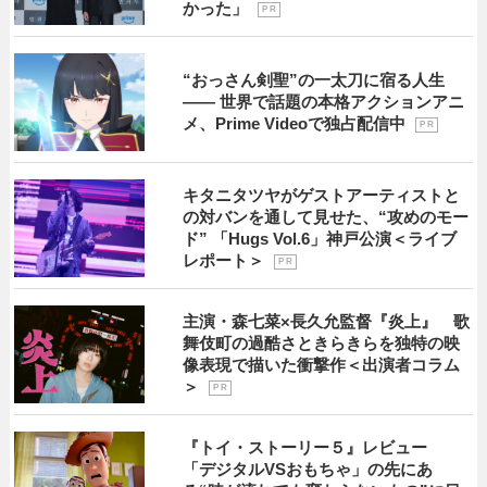
かった」
P R
“おっさん剣聖”の一太刀に宿る人生
―― 世界で話題の本格アクションアニ
メ、Prime Videoで独占配信中
P R
キタニタツヤがゲストアーティストと
の対バンを通して見せた、“攻めのモー
ド” 「Hugs Vol.6」神戸公演＜ライブ
レポート＞
P R
主演・森七菜×長久允監督『炎上』 歌
舞伎町の過酷さときらきらを独特の映
像表現で描いた衝撃作＜出演者コラム
＞
P R
『トイ・ストーリー５』レビュー
「デジタルVSおもちゃ」の先にあ