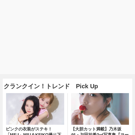
クランクイン！トレンド Pick Up
ピンクの衣装がステキ！
【大胆カット満載】乃木坂
「ME:I」MIU＆KEIKO撮り下
46・与田祐希3rd写真集『ヨー