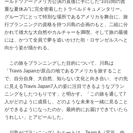
ールドツアーアメリカ公演の直後に手にした“10日間の貴
重な夏休み”に完全密着したトラベルドキュメンタリー。
グループにとって特別な場所であるアメリカを舞台に、旅
行プランニングの資格を持つ川島の企画のもと、二組に分
かれて雄大な大自然やカルチャーを満喫。そして旅の最後
には、かつて全員で夢を追いかけた街・ロサンゼルスへと
向かう姿が描かれる。
この旅をプランニングした目的について、川島は
「Travis Japanが原点の地であるアメリカを旅すること
で、自分自身、大自然、知らない文化と向き合い、その先
に見えるTravis Japan7人の姿に注目できるようなプラン
ニングをしたつもりです」と明かす。「この旅を通して7
人がどのように成長し、どのような未来を一緒に見ること
ができるようになったのか。最終的にお届けできていたら
うれしい」とアピールした。
川島がプランニングしたルートは、Team A（宮近、中