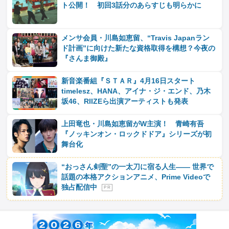
ト公開！ 初回3話分のあらすじも明らかに
メンサ会員・川島如恵留、“Travis Japanラン
ド計画”に向けた新たな資格取得を構想？今夜の
『さんま御殿』
新音楽番組『ＳＴＡＲ』4月16日スタート
timelesz、HANA、アイナ・ジ・エンド、乃木
坂46、RIIZEら出演アーティストも発表
上田竜也・川島如恵留がW主演！ 青崎有吾
『ノッキンオン・ロックドドア』シリーズが初
舞台化
“おっさん剣聖”の一太刀に宿る人生―― 世界で
話題の本格アクションアニメ、Prime Videoで
独占配信中
P R