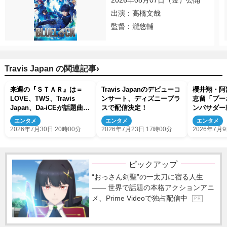
2026年08月07日（金）公開
出演：高橋文哉
監督：瀧悠輔
›
Travis Japan の関連記事
来週の『ＳＴＡＲ』は＝
Travis Japanのデビューコ
櫻井翔・阿
LOVE、TWS、Travis
ンサート、ディズニープラ
恵留「プー
Japan、Da-iCEが話題曲を
スで配信決定！
ンバサダー
パフォーマンス！
ルビジュア
エンタメ
エンタメ
エンタメ
2026年7月30日 20時00分
2026年7月23日 17時00分
2026年7月9
ピックアップ
“おっさん剣聖”の一太刀に宿る人生
―― 世界で話題の本格アクションアニ
メ、Prime Videoで独占配信中
P R