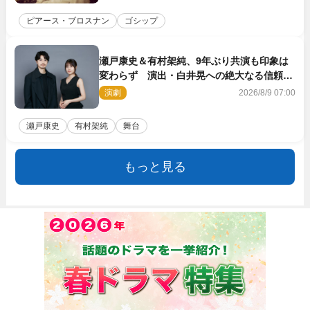
ピアース・ブロスナン
ゴシップ
瀬戸康史＆有村架純、9年ぶり共演も印象は
変わらず 演出・白井晃への絶大なる信頼を
胸に舞台『キュー』に挑む
演劇
2026/8/9 07:00
瀬戸康史
有村架純
舞台
もっと見る