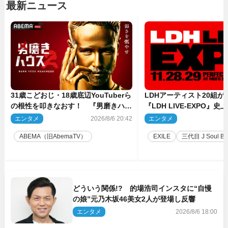
最新ニュース
31歳こどおじ・18歳底辺YouTuberら
LDHアーティスト20組
の根性を叩きなおす！ 『男磨きハウ
『LDH LIVE‐EXPO』
ス』第2弾コーチ陣発表
技場で開催決定
エンタメ
2026/8/6 20:42
エンタメ
2
ABEMA（旧AbemaTV）
EXILE
三代目 J Soul Brot
どういう関係!? 的場浩司インスタに“自慢
の娘”元乃木坂46美女2人が登場し反響
エンタメ
2026/8/6 18:00