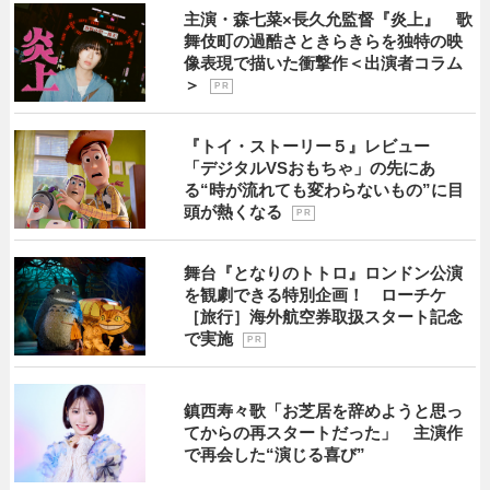
主演・森七菜×長久允監督『炎上』 歌
舞伎町の過酷さときらきらを独特の映
像表現で描いた衝撃作＜出演者コラム
＞
P R
『トイ・ストーリー５』レビュー
「デジタルVSおもちゃ」の先にあ
る“時が流れても変わらないもの”に目
頭が熱くなる
P R
舞台『となりのトトロ』ロンドン公演
を観劇できる特別企画！ ローチケ
［旅行］海外航空券取扱スタート記念
で実施
P R
鎮西寿々歌「お芝居を辞めようと思っ
てからの再スタートだった」 主演作
で再会した“演じる喜び”