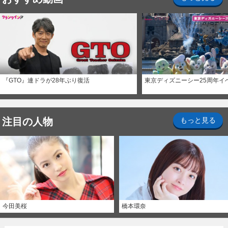
『GTO』連ドラが28年ぶり復活
東京ディズニーシー25周年イ
注目の人物
もっと見る
今田美桜
橋本環奈