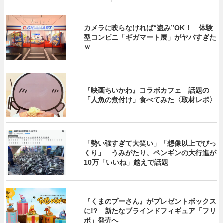
カメラに映らなければ“盗み”OK！ 体験
型コンビニ「ギガマート展」がヤバすぎた
ｗ
『映画ちいかわ』コラボカフェ 話題の
「人魚の煮付け」食べてみた〈取材レポ〉
「勢い強すぎて大笑い」「想像以上でびっ
くり」 うみがたり、ペンギンの大行進が
10万「いいね」越えで話題
『くまのプーさん』がプレゼントボックス
に!? 新たなブラインドフィギュア「フリ
ポ」発売へ