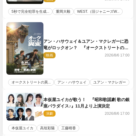
5秒で完全犯罪を生成...
重岡大毅
WEST.（旧ジャニーズW...
アン・ハサウェイ＆ユアン・マクレガーに恐
竜がロックオン？ 『オークストリートの異
変』新ビジュアル＆本編映像初解禁
映画
2026/8/6 17:00
オークストリートの異...
アン・ハサウェイ
ユアン・マクレガー
本仮屋ユイカが歌う！ 『昭和歌謡劇 歌の銀
座パラダイス♪』11月より上演決定
演劇
2026/8/6 17:00
本仮屋ユイカ
高垣彩陽
工藤晴香