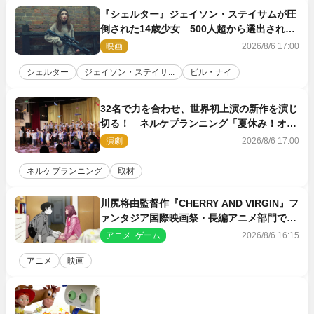
『シェルター』ジェイソン・ステイサムが圧
倒された14歳少女 500人超から選出された
新鋭ボディ・レイ・ブレスナックとは
映画
2026/8/6 17:00
シェルター
ジェイソン・ステイサ...
ビル・ナイ
32名で力を合わせ、世界初上演の新作を演じ
切る！ ネルケプランニング「夏休み！オ
ン・ワークショップ2026」レポート【最終
演劇
2026/8/6 17:00
日】
ネルケプランニング
取材
川尻将由監督作『CHERRY AND VIRGIN』フ
ァンタジア国際映画祭・長編アニメ部門で観
客賞・金賞受賞！
アニメ･ゲーム
2026/8/6 16:15
アニメ
映画