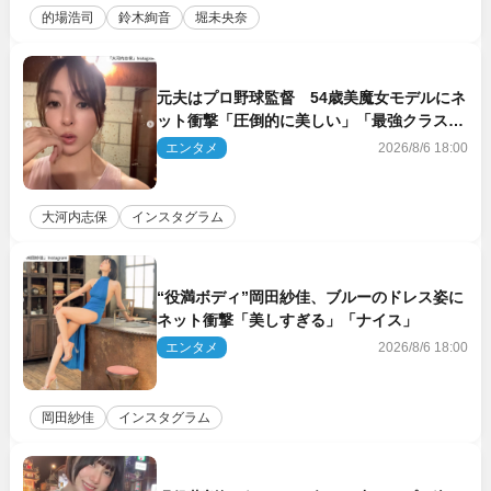
的場浩司
鈴木絢音
堀未央奈
元夫はプロ野球監督 54歳美魔女モデルにネ
ット衝撃「圧倒的に美しい」「最強クラス」
「うっとり」
エンタメ
2026/8/6 18:00
大河内志保
インスタグラム
“役満ボディ”岡田紗佳、ブルーのドレス姿に
ネット衝撃「美しすぎる」「ナイス」
エンタメ
2026/8/6 18:00
岡田紗佳
インスタグラム