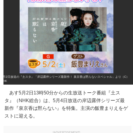
5月2日放送の『土スタ』「岸辺露伴シリーズ最新作！ 泉京香は黙らないスペシャル」より（C）
NHK
あす5月2日13時50分からの生放送トーク番組『土ス
タ』（NHK総合）は、5月4日放送の岸辺露伴シリーズ最
新作『泉京香は黙らない』を特集。主演の飯豊まりえをゲ
ストに迎える。
[ADVERTISEMENT]