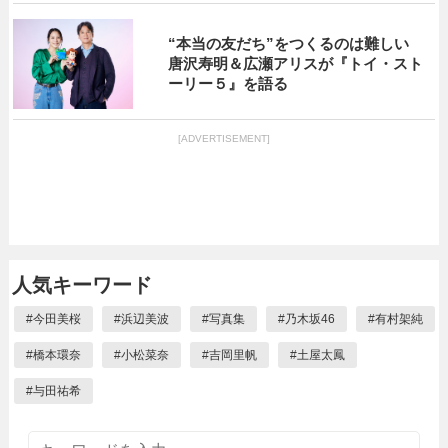
“本当の友だち”をつくるのは難しい
唐沢寿明＆広瀬アリスが『トイ・スト
ーリー５』を語る
[ADVERTISEMENT]
人気キーワード
#
今田美桜
#
浜辺美波
#
写真集
#
乃木坂46
#
有村架純
#
橋本環奈
#
小松菜奈
#
吉岡里帆
#
土屋太鳳
#
与田祐希