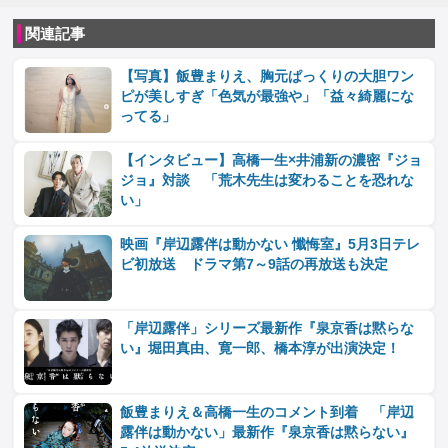
関連記事
【写真】飯豊まりえ、胸元ぱっくりの大胆ワン
ピが美しすぎ「色気が最強や」「益々綺麗にな
ってる」
【インタビュー】高橋一生×井浦新の濃密『ジョ
ジョ』対談 「荒木先生は変わることを恐れな
い」
映画『岸辺露伴は動かない 懺悔室』5月3日テレ
ビ初放送 ドラマ第7～9話の再放送も決定
「岸辺露伴」シリーズ最新作『泉京香は黙らな
い』堀田真由、寛一郎、橋本淳が出演決定！
飯豊まりえ＆高橋一生のコメント到着 「岸辺
露伴は動かない」最新作『泉京香は黙らない』