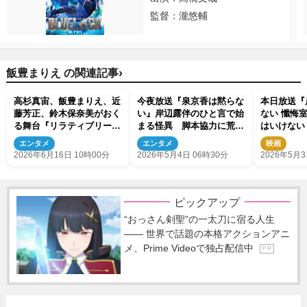
監督：瀧悠輔
›
飯豊まりえ の関連記事
高杉真宙、飯豊まりえ、近
今夜放送『泉京香は黙らな
本日放送『
藤芳正、鈴木保奈美がおく
い』岸辺露伴のひと言で始
ない 懺悔
る舞台『リラティブリー・
まる怪異 脚本協力に荒木
はいけない
スピーキング』上演決定！
飛呂彦
が露伴を襲
エンタメ
エンタメ
映画
2026年6月16日 10時00分
2026年5月4日 06時30分
2026年5月3
ピックアップ
“おっさん剣聖”の一太刀に宿る人生
―― 世界で話題の本格アクションアニ
メ、Prime Videoで独占配信中
P R