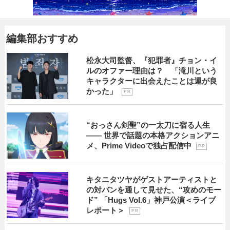
編集部おすすめ
松永大司監督、『犯罪者』チョン・イ
ルのオファー理由は？ 「滝川という
キャラクターに出会えたことは運が良
かった」
P R
“おっさん剣聖”の一太刀に宿る人生
―― 世界で話題の本格アクションアニ
メ、Prime Videoで独占配信中
P R
キタニタツヤがゲストアーティストと
の対バンを通して見せた、“攻めのモー
ド” 「Hugs Vol.6」神戸公演＜ライブ
レポート＞
P R