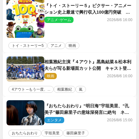
『トイ・ストーリー５』ピクサー・アニメー
ション史上最速で興行収入100億円突破 シ
リーズNo.1興収が目前
アニメ･ゲーム
2026/8/6 16:00
トイ・ストーリー5
アニメ
映画
相葉雅紀主演『４アウト』黒島結菜＆松本利
夫らが写る新場面カット公開 キャスト登壇
イベントも決定
映画
2026/8/6 16:00
4アウト ─もう一度、...
相葉雅紀
嵐
『おちたらおわり』“明日海”宇垣美里、“孔
美子”篠田麻里子の意味深発言に絶句 ネッ
ト驚き「まさか」「意外な展開」
エンタメ
2026/8/6 15:00
おちたらおわり
宇垣美里
篠田麻里子