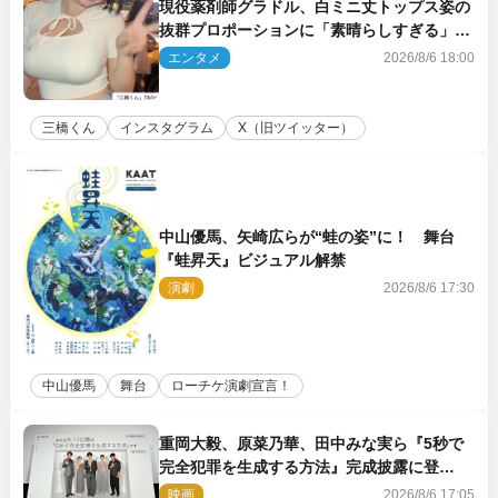
現役薬剤師グラドル、白ミニ丈トップス姿の
抜群プロポーションに「素晴らしすぎる」
「すっっっご！」とネット絶賛
エンタメ
2026/8/6 18:00
三橋くん
インスタグラム
X（旧ツイッター）
中山優馬、矢崎広らが“蛙の姿”に！ 舞台
『蛙昇天』ビジュアル解禁
演劇
2026/8/6 17:30
中山優馬
舞台
ローチケ演劇宣言！
重岡大毅、原菜乃華、田中みな実ら『5秒で
完全犯罪を生成する方法』完成披露に登
壇！ それぞれのAI活用術も発表
映画
2026/8/6 17:05