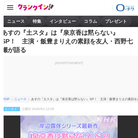
ニュース
特集
インタビュー
コラム
プレゼント
あすの『土スタ』は『泉京香は黙らない』
SP！ 主演・飯豊まりえの素顔を友人・西野七
瀬が語る
[ADVERTISEMENT]
TOP
ニュース
あすの『土スタ』は『泉京香は黙らない』SP！ 主演・飯豊まりえの素顔を
エンタメ
公開日 2026/5/1 12:05