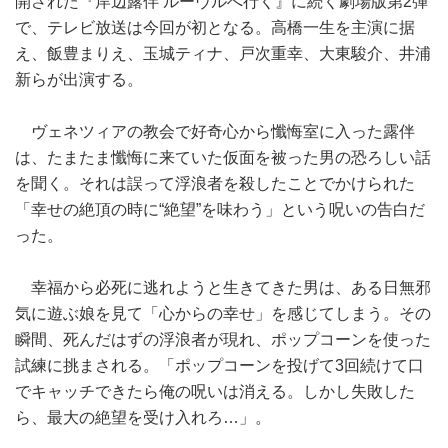
開された『岸辺露伴 ルーヴルへ行く』に続く劇場版第2弾
で、テレビ放送は今回が初となる。高橋一生を主演に据
え、飯豊まりえ、玉城ティナ、戸次重幸、大東駿介、井浦
新らが出演する。
ヴェネツィアの教会で好奇心から懺悔室に入った露伴
は、たまたま懺悔に来ていた仮面を被った男の恐ろしい話
を聞く。それは誤って浮浪者を殺したことでかけられた
「幸せの絶頂の時に“絶望”を味わう」という呪いの告白だ
った。
幸福から必死に逃れようと生きてきた男は、ある日無邪
気に遊ぶ娘を見て「心からの幸せ」を感じてしまう。その
瞬間、死んだはずの浮浪者が現れ、ポップコーンを使った
試練に挑まされる。「ポップコーンを投げて3回続けて口
でキャッチできたら俺の呪いは消える。しかし失敗した
ら、最大の絶望を受け入れろ…」。