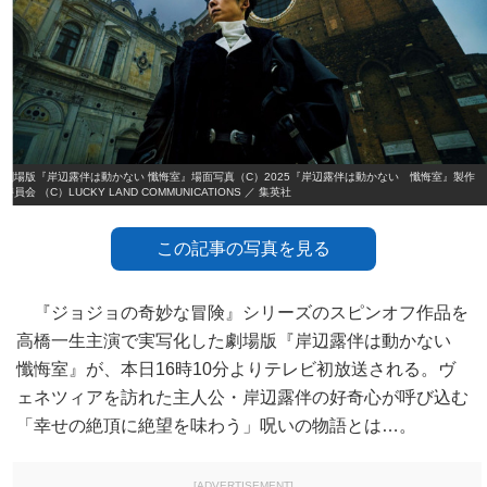
劇場版『岸辺露伴は動かない 懺悔室』場面写真（C）2025『岸辺露伴は動かない 懺悔室』製作
委員会 （C）LUCKY LAND COMMUNICATIONS ／ 集英社
この記事の写真を見る
『ジョジョの奇妙な冒険』シリーズのスピンオフ作品を
高橋一生主演で実写化した劇場版『岸辺露伴は動かない
懺悔室』が、本日16時10分よりテレビ初放送される。ヴ
ェネツィアを訪れた主人公・岸辺露伴の好奇心が呼び込む
「幸せの絶頂に絶望を味わう」呪いの物語とは…。
[ADVERTISEMENT]