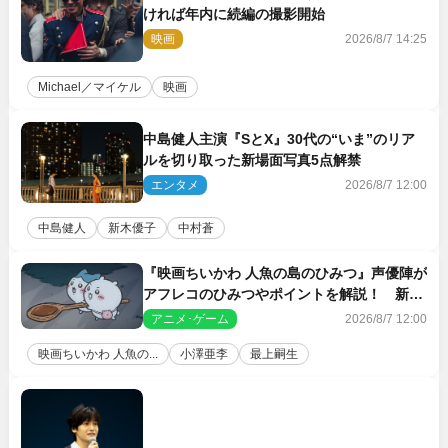
ければ年内に続編の撮影開始
映画
2026/8/7 14:25
Michael／マイケル
映画
中島健人主演『SとX』30代の“いま”のリア
ルを切り取った新場面写真5点解禁
エンタメ
2026/8/7 12:00
中島健人
新木優子
中村蒼
『映画ちいかわ 人魚の島のひみつ』声優陣が
アフレコのひみつやポイントを解説！ 新カ
ットも到着
アニメ･ゲーム
2026/8/7 12:00
映画ちいかわ 人魚の...
小澤亜李
最上嗣生