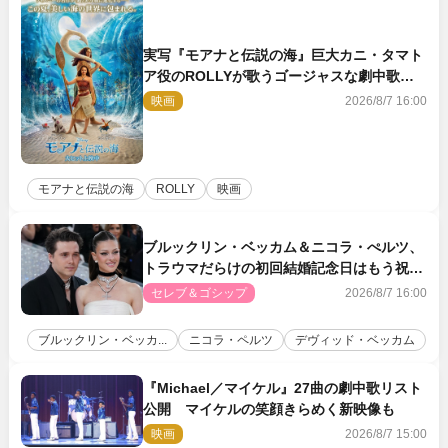
実写『モアナと伝説の海』巨大カニ・タマト
ア役のROLLYが歌うゴージャスな劇中歌
「シャイニー」本編映像解禁
映画
2026/8/7 16:00
モアナと伝説の海
ROLLY
映画
ブルックリン・ベッカム＆ニコラ・ぺルツ、
トラウマだらけの初回結婚記念日はもう祝わ
ない
セレブ＆ゴシップ
2026/8/7 16:00
ブルックリン・ベッカ...
ニコラ・ペルツ
デヴィッド・ベッカム
『Michael／マイケル』27曲の劇中歌リスト
公開 マイケルの笑顔きらめく新映像も
映画
2026/8/7 15:00