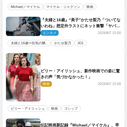
Michael／マイケル
マイケル・ジャクソン
映画
『夫婦と16歳』“美子”かたせ梨乃「ついてな
いわね」想定外ラストにネット衝撃「ヤバす
ぎ…」「怖えぇ」（ネタバレあり）
エンタメ
2026/8/7 15:00
夫婦と16歳〜狂気の隣...
かたせ梨乃
JO1
ビリー・アイリッシュ、新作映画での姿に驚
きの声「気づかなかった！」
映画
2026/8/7 15:00
ビリー・アイリッシュ
映画
ゴシップ
伝記映画新記録『Michael／マイケル』、早