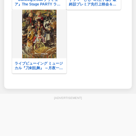
ア』The Stage PARTY ライ
終話プレミア先行上映会＆ラ
ブビューイング
イブビューイング
ライブビューイング ミュージ
カル『刀剣乱舞』 ～月夜一縷
～
[ADVERTISEMENT]