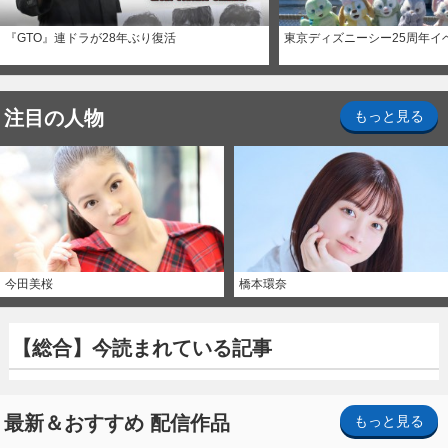
『GTO』連ドラが28年ぶり復活
東京ディズニーシー25周年イ
注目の人物
もっと見る
今田美桜
橋本環奈
【総合】今読まれている記事
最新＆おすすめ 配信作品
もっと見る