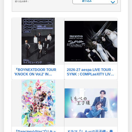
絞り込み
絞り込み条件：
『BOYNEXTDOOR TOUR
2026-27 aespa LIVE TOUR -
'KNOCK ON Vol.2' IN
SYNK : COMPLaeXITY LIVE
JAPAN』ライブビューイング
VIEWING
『Dancing☆Starプリキュ
ドラマ『しもべの王子様』最