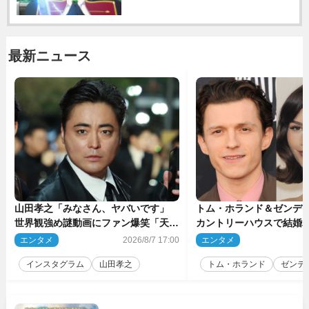
最新ニュース
山田孝之「みなさん、ヤバいです」
トム・ホランド＆ゼンデ
世界観強め謎動画にファン爆笑「天才
カントリーハウスで結婚
だわ」
結婚指輪を身に着けたト
エンタメ
2026/8/7 17:00
エンタメ
2
チ
インスタグラム
山田孝之
トム・ホランド
ゼンデ