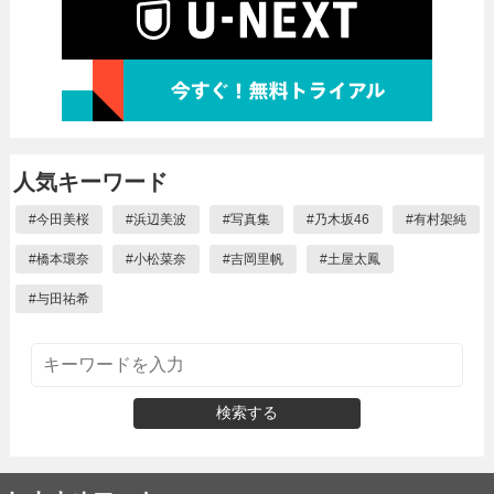
人気キーワード
#
今田美桜
#
浜辺美波
#
写真集
#
乃木坂46
#
有村架純
#
橋本環奈
#
小松菜奈
#
吉岡里帆
#
土屋太鳳
#
与田祐希
検索する