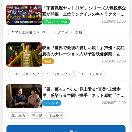
「宇宙戦艦ヤマト2199」シリーズ人気投票企
画が開催 上位ランクインのキャラクター＆
メカは新規描き下ろしイラストを制作
アニメ･ゲーム
2026/8/7 12:00
ヤマトよ永遠に REBEL...
アニメ
映画
映画『世界で最後の愛しい娘！』声優・花江
夏樹のナレーション入り予告映像解禁「あふ
れ出る温かさに涙が止まらない！」
映画
2026/8/7 12:00
チョ・ジョンソク
イ・ジョンウン
チョ・ヨジョン
『風、薫る』“りん”見上愛＆“直美”上坂樹
里、感染収束で固い握手 ネット感動「この
バディは最強」「アツい」
エンタメ
2026/8/7 11:00
風、薫る
見上愛
上坂樹里