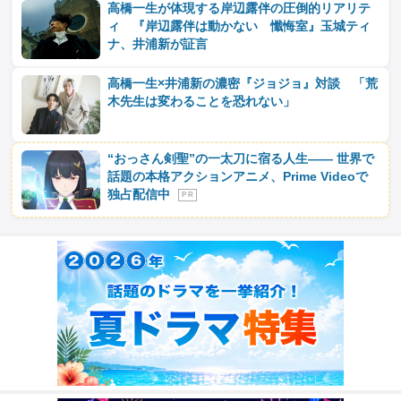
高橋一生が体現する岸辺露伴の圧倒的リアリテ
ィ 『岸辺露伴は動かない 懺悔室』玉城ティ
ナ、井浦新が証言
高橋一生×井浦新の濃密『ジョジョ』対談 「荒
木先生は変わることを恐れない」
“おっさん剣聖”の一太刀に宿る人生―― 世界で
話題の本格アクションアニメ、Prime Videoで
独占配信中
P R