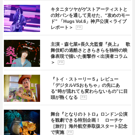
キタニタツヤがゲストアーティストと
の対バンを通して見せた、“攻めのモー
ド” 「Hugs Vol.6」神戸公演＜ライブ
レポート＞
P R
主演・森七菜×長久允監督『炎上』 歌
舞伎町の過酷さときらきらを独特の映
像表現で描いた衝撃作＜出演者コラム
＞
P R
『トイ・ストーリー５』レビュー
「デジタルVSおもちゃ」の先にあ
る“時が流れても変わらないもの”に目
頭が熱くなる
P R
舞台『となりのトトロ』ロンドン公演
を観劇できる特別企画！ ローチケ
［旅行］海外航空券取扱スタート記念
で実施
P R