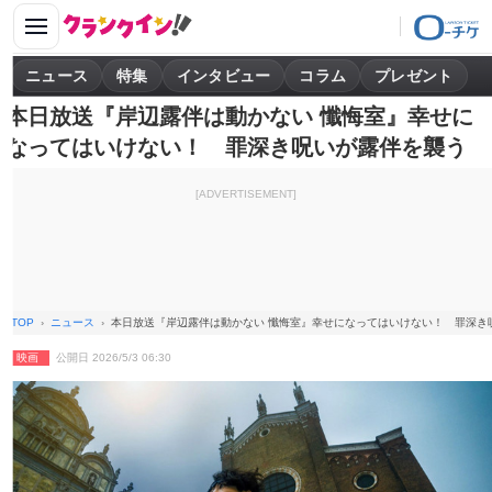
ニュース
特集
インタビュー
コラム
プレゼント
本日放送『岸辺露伴は動かない 懺悔室』幸せに
なってはいけない！ 罪深き呪いが露伴を襲う
[ADVERTISEMENT]
TOP
ニュース
本日放送『岸辺露伴は動かない 懺悔室』幸せになってはいけない！ 罪深き
映画
公開日 2026/5/3 06:30