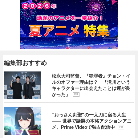
編集部おすすめ
松永大司監督、『犯罪者』チョン・イ
ルのオファー理由は？ 「滝川という
キャラクターに出会えたことは運が良
かった」
P R
“おっさん剣聖”の一太刀に宿る人生
―― 世界で話題の本格アクションアニ
メ、Prime Videoで独占配信中
P R