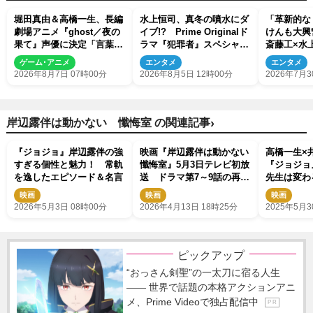
堀田真由＆高橋一生、長編
水上恒司、真冬の噴水にダ
「革新的な
劇場アニメ『ghost／夜の
イブ!? Prime Originalド
けんも大興
果て』声優に決定「言葉に
ラマ『犯罪者』スペシャル
斎藤工×水
はできない沢山の感情を思
メイキング映像が公開
者』ビハイ
ゲーム･アニメ
エンタメ
エンタメ
い出しました」
解禁
2026年8月7日 07時00分
2026年8月5日 12時00分
2026年7月3
›
岸辺露伴は動かない 懺悔室 の関連記事
『ジョジョ』岸辺露伴の強
映画『岸辺露伴は動かない
高橋一生×
すぎる個性と魅力！ 常軌
懺悔室』5月3日テレビ初放
『ジョジョ
を逸したエピソード＆名言
送 ドラマ第7～9話の再放
先生は変わ
送も決定
い」
映画
映画
映画
2026年5月3日 08時00分
2026年4月13日 18時25分
2025年5月3
ピックアップ
“おっさん剣聖”の一太刀に宿る人生
―― 世界で話題の本格アクションアニ
メ、Prime Videoで独占配信中
P R