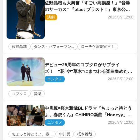
佐野晶哉も大興奮「すごい高揚感！」“音爆
のサーカス” 『blast ブラスト！』東京公演
が開幕！
演劇
2026/8/7 12:00
佐野晶哉
ダンス・パフォーマン...
ローチケ演劇宣言！
デビュー25周年のコブクロがサプライ
ズ！ “花”や“草木”にまつわる楽曲集めた新
コンセプトアルバムを“花の日”に配信リリー
エンタメ
2026/8/7 12:00
ス
コブクロ
音楽
中川翼×桜木雅哉BLドラマ『ちょっと待とう
よ、春虎くん』CHIHIRO新曲「Honeyy」が
ED主題歌に決定！
エンタメ
2026/8/7 12:00
ちょっと待とうよ、春...
中川翼
桜木雅哉