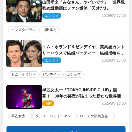
山田孝之「みなさん、ヤバいです」 世界観
強め謎動画にファン爆笑「天才だわ」
エンタメ
2026/8/7 17:00
インスタグラム
山田孝之
トム・ホランド＆ゼンデイヤ、英高級カント
リーハウスで結婚パーティー 結婚指輪を身
に着けたトムも初キャッチ
エンタメ
2026/8/7 17:00
トム・ホランド
ゼンデイヤ
ゴシップ
早乙女太一『TOKYO INSIDE CLUB』開
幕！ 30年の芸歴が詰まった新たな世界観
演劇
2026/8/7 17:00
早乙女太一
ダンス・パフォーマン...
ローチケ演劇宣言！