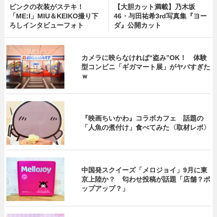
ピンクの衣装がステキ！
【大胆カット満載】乃木坂
「ME:I」MIU＆KEIKO撮り下
46・与田祐希3rd写真集『ヨー
ろしインタビューフォト
ダ』公開カット
カメラに映らなければ“盗み”OK！ 体験
型コンビニ「ギガマート展」がヤバすぎた
ｗ
『映画ちいかわ』コラボカフェ 話題の
「人魚の煮付け」食べてみた〈取材レポ〉
中国発スクイーズ「メロジョイ」9月に東
京上陸か？ 匂わせ投稿が話題「店舗？ポ
ップアップ？」