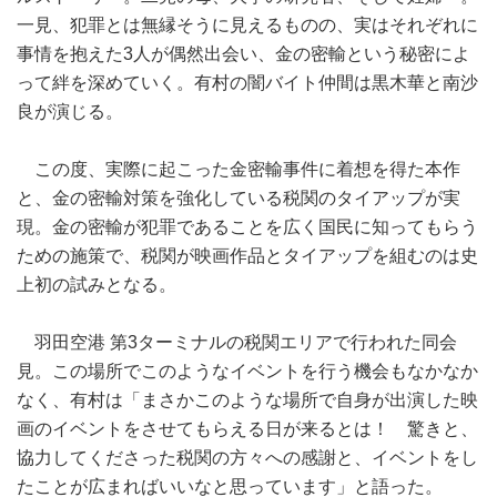
一見、犯罪とは無縁そうに見えるものの、実はそれぞれに
事情を抱えた3人が偶然出会い、金の密輸という秘密によ
って絆を深めていく。有村の闇バイト仲間は黒木華と南沙
良が演じる。
この度、実際に起こった金密輸事件に着想を得た本作
と、金の密輸対策を強化している税関のタイアップが実
現。金の密輸が犯罪であることを広く国民に知ってもらう
ための施策で、税関が映画作品とタイアップを組むのは史
上初の試みとなる。
羽田空港 第3ターミナルの税関エリアで行われた同会
見。この場所でこのようなイベントを行う機会もなかなか
なく、有村は「まさかこのような場所で自身が出演した映
画のイベントをさせてもらえる日が来るとは！ 驚きと、
協力してくださった税関の方々への感謝と、イベントをし
たことが広まればいいなと思っています」と語った。