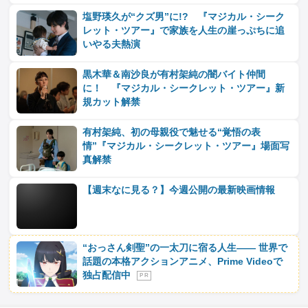
塩野瑛久が“クズ男”に!? 『マジカル・シーク
レット・ツアー』で家族を人生の崖っぷちに追
いやる夫熱演
黒木華＆南沙良が有村架純の闇バイト仲間
に！ 『マジカル・シークレット・ツアー』新
規カット解禁
有村架純、初の母親役で魅せる“覚悟の表
情”『マジカル・シークレット・ツアー』場面写
真解禁
【週末なに見る？】今週公開の最新映画情報
“おっさん剣聖”の一太刀に宿る人生―― 世界で
話題の本格アクションアニメ、Prime Videoで
独占配信中
P R