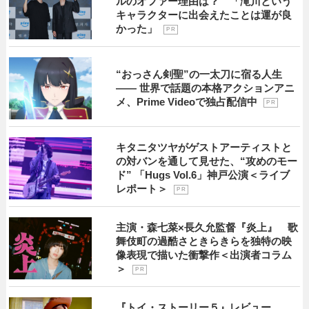
ルのオファー理由は？ 「滝川という
キャラクターに出会えたことは運が良
かった」
P R
“おっさん剣聖”の一太刀に宿る人生
―― 世界で話題の本格アクションアニ
メ、Prime Videoで独占配信中
P R
キタニタツヤがゲストアーティストと
の対バンを通して見せた、“攻めのモー
ド” 「Hugs Vol.6」神戸公演＜ライブ
レポート＞
P R
主演・森七菜×長久允監督『炎上』 歌
舞伎町の過酷さときらきらを独特の映
像表現で描いた衝撃作＜出演者コラム
＞
P R
『トイ・ストーリー５』レビュー