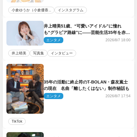
小倉ゆうか（小倉優香...
インスタグラム
井上晴美51歳、“可愛いアイドル”に憧れ
も“グラビア路線”に――芸能生活35年を赤
裸々に語る 27年ぶりに写真集発売
エンタメ
2026/8/7 18:00
井上晴美
写真集
インタビュー
35年の活動に終止符のT-BOLAN・森友嵐士
の現在 名曲「離したくはない」制作秘話も
エンタメ
2026/8/7 17:54
TikTok