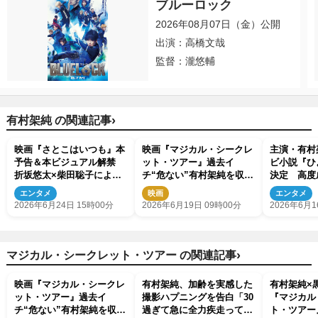
ブルーロック
2026年08月07日（金）公開
出演：高橋文哉
監督：瀧悠輔
›
有村架純 の関連記事
映画『さとこはいつも』本
映画『マジカル・シークレ
主演・有村
予告＆本ビジュアル解禁
ット・ツアー』過去イ
ビ小説『ひ
折坂悠太×柴田聡子による
チ“危ない”有村架純を収め
決定 高度
主題歌も発表
た場面カット解禁
きに生きた
エンタメ
映画
エンタメ
2026年6月24日 15時00分
2026年6月19日 09時00分
2026年6月1
›
マジカル・シークレット・ツアー の関連記事
映画『マジカル・シークレ
有村架純、加齢を実感した
有村架純×
ット・ツアー』過去イ
撮影ハプニングを告白「30
『マジカル
チ“危ない”有村架純を収め
過ぎて急に全力疾走って危
ト・ツアー