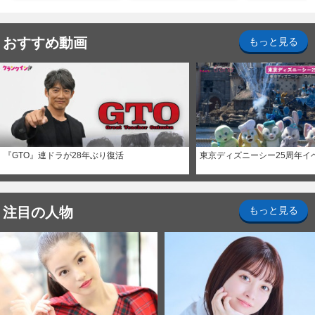
おすすめ動画
もっと見る
『GTO』連ドラが28年ぶり復活
東京ディズニーシー25周年イ
注目の人物
もっと見る