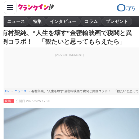
ニュース
特集
インタビュー
コラム
プレゼント
有村架純、“人生を壊す”金密輸映画で税関と異
例コラボ！ 「観たいと思ってもらえたら」
[ADVERTISEMENT]
TOP
ニュース
有村架純、“人生を壊す”金密輸映画で税関と異例コラボ！ 「観たいと思っ
映画
公開日 2026/5/25 17:20