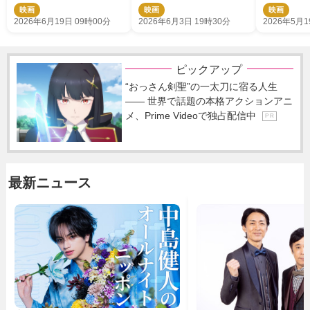
た場面カット解禁
ない」
主題歌を使
映画
映画
映画
ルPVが解
2026年6月19日 09時00分
2026年6月3日 19時30分
2026年5月1
ピックアップ
“おっさん剣聖”の一太刀に宿る人生
―― 世界で話題の本格アクションアニ
メ、Prime Videoで独占配信中
P R
最新ニュース