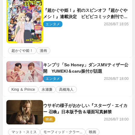
『超かぐや姫！』初のスピンオフ『超かぐや
メシ！』連載決定 ビビビコミック創刊で31
作品一挙公開
エンタメ
2026/8/7 18:05
超かぐや姫！
漫画
キンプリ「So Honey」ダンスMVティザー公
開 YUMEKI＆caru振付が話題
エンタメ
2026/8/7 18:00
King ＆ Prince
永瀬廉
高橋海人
ウサギの様子がおかしい『スターヴ・エイカ
ー 召喚』日本版予告＆場面写真解禁
映画
2026/8/7 18:00
マット・スミス
モーフィッド・クラー...
映画