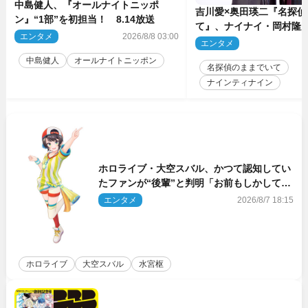
中島健人、『オールナイトニッポ
吉川愛×奥田瑛二『名探偵
ン』“1部”を初担当！ 8.14放送
て』、ナイナイ・岡村隆
エンタメ
2026/8/8 03:00
のゲスト出演が決定！
エンタメ
2
中島健人
オールナイトニッポン
名探偵のままでいて
ナインティナイン
ホロライブ・大空スバル、かつて認知してい
たファンが“後輩”と判明「お前もしかしてあ
のときの？」
エンタメ
2026/8/7 18:15
ホロライブ
大空スバル
水宮枢