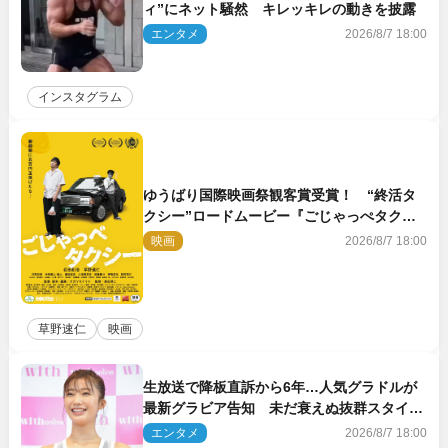
ィ”にネット騒然 キレッキレの動きを披露
エンタメ
2026/8/7 18:00
インスタグラム
ゆうばり国際映画祭観客賞受賞！ “終活タ
クシー”ロードムービー『ごじゃっぺタクシ
ー』10月公開＆予告解禁
映画
2026/8/7 18:00
草野速仁
映画
生放送で降板直訴から6年…人気グラドルが
最新グラビア告知 未だ衰えぬ抜群スタイル
に反響
エンタメ
2026/8/7 18:00