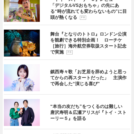
「デジタルVSおもちゃ」の先にあ
る“時が流れても変わらないもの”に目
頭が熱くなる
P R
舞台『となりのトトロ』ロンドン公演
を観劇できる特別企画！ ローチケ
［旅行］海外航空券取扱スタート記念
で実施
P R
鎮西寿々歌「お芝居を辞めようと思っ
てからの再スタートだった」 主演作
で再会した“演じる喜び”
“本当の友だち”をつくるのは難しい
唐沢寿明＆広瀬アリスが『トイ・スト
ーリー５』を語る