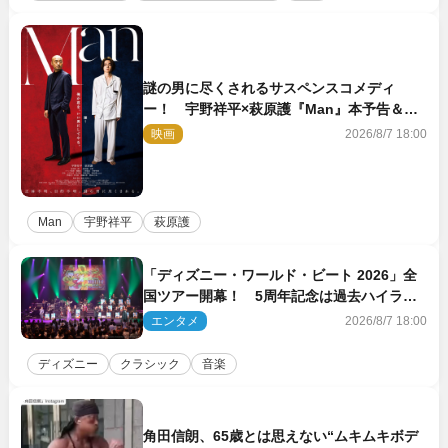
謎の男に尽くされるサスペンスコメディ
ー！ 宇野祥平×萩原護『Man』本予告＆新
ビジュアル解禁
映画
2026/8/7 18:00
Man
宇野祥平
萩原護
「ディズニー・ワールド・ビート 2026」全
国ツアー開幕！ 5周年記念は過去ハイライ
ト＆クルーズ旅を大満喫！【潜入レポート】
エンタメ
2026/8/7 18:00
ディズニー
クラシック
音楽
角田信朗、65歳とは思えない“ムキムキボデ