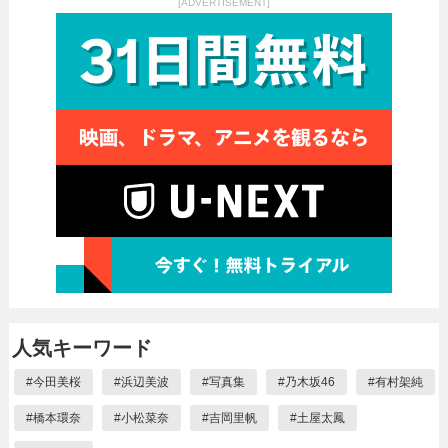
[ADVERTISEMENT]
人気キーワード
#
今田美桜
#
浜辺美波
#
写真集
#
乃木坂46
#
有村架純
#
橋本環奈
#
小松菜奈
#
吉岡里帆
#
土屋太鳳