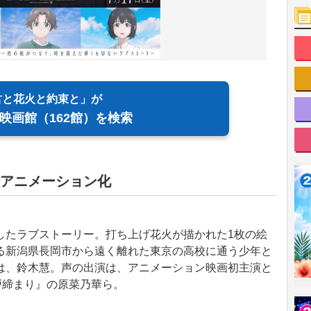
君と花火と約束と」が
映画館（162館）を検索
アニメーション化
したラブストーリー。打ち上げ花火が描かれた1枚の絵
る新潟県長岡市から遠く離れた東京の高校に通う少年と
は、鈴木慧。声の出演は、アニメーション映画初主演と
の戸締まり』の原菜乃華ら。