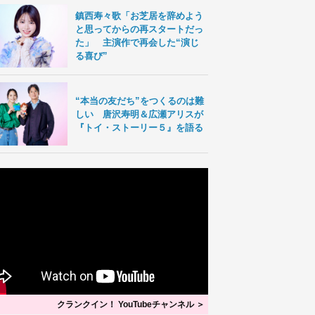
鎮西寿々歌「お芝居を辞めよう
と思ってからの再スタートだっ
た」 主演作で再会した“演じ
る喜び”
“本当の友だち”をつくるのは難
しい 唐沢寿明＆広瀬アリスが
『トイ・ストーリー５』を語る
クランクイン！ YouTubeチャンネル ＞