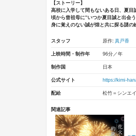
【ストーリー】
高校に入学して間もないある日、夏目
頃から曾祖母に“いつか夏目誠と出会う
身に覚えのない誠が煌と共に探る謎の
スタッフ
原作:
真戸香
上映時間・制作年
96分／年
制作国
日本
公式サイト
https://kimi-ha
配給
松竹＝シンエ
関連記事