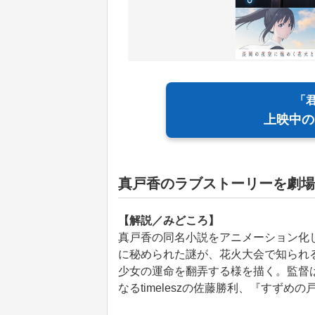
「
上映中の
真戸香のラブストーリーを劇場
【解説／みどころ】
真戸香の同名小説をアニメーション化
に秘められた謎が、花火大会で知られ
少女の運命を翻弄する様を描く。監督
なるtimeleszの佐藤勝利、『すずめ