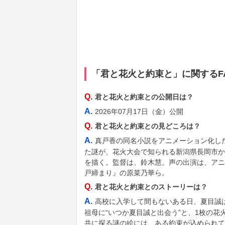
「君と花火と約束と」に関するF
Q.
君と花火と約束との公開日は？
A.
2026年07月17日（金）公開
Q.
君と花火と約束との見どころは？
A.
真戸香の同名小説をアニメーション化し
た謎が、花火大会で知られる新潟県長岡市か
を描く。監督は、鈴木慧。声の出演は、アニメ
戸締まり』の原菜乃華ら。
Q.
君と花火と約束とのストーリーは？
A.
高校に入学して間もないある日、夏目誠
祖母に“いつか夏目誠と出会う”と、1枚の
共に探る謎の絵には、ある約束が込められて