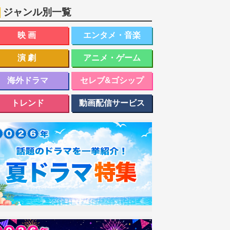
ジャンル別一覧
映画
エンタメ・音楽
演劇
アニメ・ゲーム
海外ドラマ
セレブ&ゴシップ
トレンド
動画配信サービス