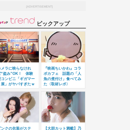
[ADVERTISEMENT]
ピックアップ
カメラに映らなけれ
『映画ちいかわ』コラ
ば“盗み”OK！ 体験
ボカフェ 話題の「人
型コンビニ「ギガマー
魚の煮付け」食べてみ
ト展」がヤバすぎたｗ
た〈取材レポ〉
ピンクの衣装がステ
【大胆カット満載】乃