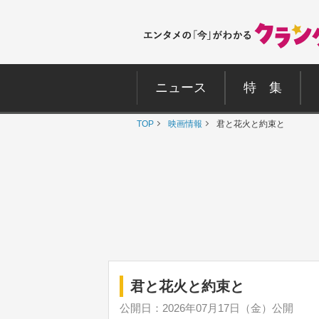
ニュース
特 集
TOP
映画情報
君と花火と約束と
君と花火と約束と
公開日：2026年07月17日（金）公開