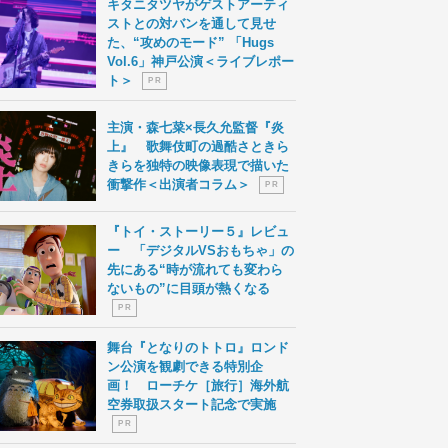
キタニタツヤがゲストアーティ
ストとの対バンを通して見せ
た、“攻めのモード” 「Hugs
Vol.6」神戸公演＜ライブレポー
ト＞
P R
主演・森七菜×長久允監督『炎
上』 歌舞伎町の過酷さときら
きらを独特の映像表現で描いた
衝撃作＜出演者コラム＞
P R
『トイ・ストーリー５』レビュ
ー 「デジタルVSおもちゃ」の
先にある“時が流れても変わら
ないもの”に目頭が熱くなる
P R
舞台『となりのトトロ』ロンド
ン公演を観劇できる特別企
画！ ローチケ［旅行］海外航
空券取扱スタート記念で実施
P R