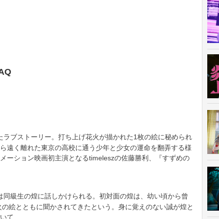
AQ
たラブストーリー。打ち上げ花火が描かれた1枚の絵に秘められ
ら遠く離れた東京の高校に通う少年と少女の運命を翻弄する様
ーション映画初主演となるtimeleszの佐藤勝利、『すずめの
は同級生の煌に話しかけられる。初対面の煌は、幼い頃から曾
花火の絵とともに聞かされてきたという。身に覚えのない誠が煌と
いて……