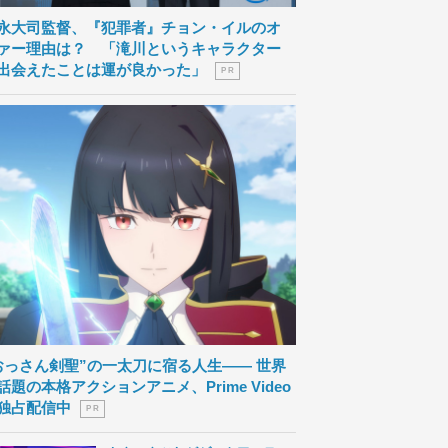
永大司監督、『犯罪者』チョン・イルのオ
ァー理由は？ 「滝川というキャラクター
出会えたことは運が良かった」
P R
おっさん剣聖”の一太刀に宿る人生―― 世界
話題の本格アクションアニメ、Prime Video
独占配信中
P R