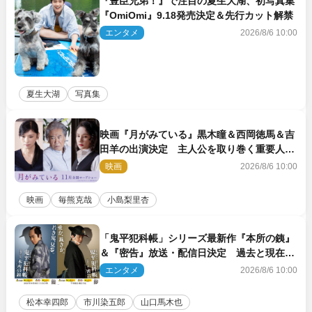
『豊臣兄弟！』で注目の夏生大湖、初写真集
『OmiOmi』9.18発売決定＆先行カット解禁
エンタメ
2026/8/6 10:00
夏生大湖
写真集
映画『月がみている』黒木瞳＆西岡徳馬＆吉
田羊の出演決定 主人公を取り巻く重要人物
を演じる
映画
2026/8/6 10:00
映画
毎熊克哉
小島梨里杏
「鬼平犯科帳」シリーズ最新作『本所の銕』
＆『密告』放送・配信日決定 過去と現在が
繋がるビジュアルも解禁
エンタメ
2026/8/6 10:00
松本幸四郎
市川染五郎
山口馬木也