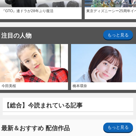
『GTO』連ドラが28年ぶり復活
東京ディズニーシー25周年イ
注目の人物
もっと見る
今田美桜
橋本環奈
【総合】今読まれている記事
最新＆おすすめ 配信作品
もっと見る