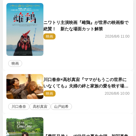
ニワトリ主演映画『雌鶏』が世界の映画祭で
絶賛！ 新たな場面カット解禁
映画
2026/8/6 11:00
映画
川口春奈×高杉真宙『ママがもうこの世界に
いなくても』夫婦の絆と家族の愛を映す場面
写真公開
映画
2026/8/6 10:00
川口春奈
高杉真宙
山戸結希