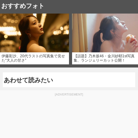
おすすめフォト
伊藤彩沙、20代ラストの写真集で見せ
【話題】乃木坂46・金川紗耶1st写真
た“大人の甘さ”
集、ランジェリーカット公開！
あわせて読みたい
[ADVERTISEMENT]