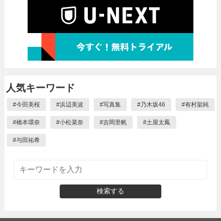
人気キーワード
#
今田美桜
#
浜辺美波
#
写真集
#
乃木坂46
#
有村架純
#
橋本環奈
#
小松菜奈
#
吉岡里帆
#
土屋太鳳
#
与田祐希
検索する