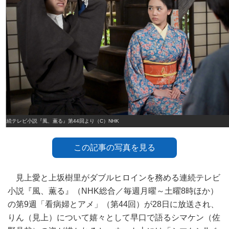
連続テレビ小説『風、薫る』第44回より（C）NHK
この記事の写真を見る
見上愛と上坂樹里がダブルヒロインを務める連続テレビ
小説『風、薫る』（NHK総合／毎週月曜～土曜8時ほか）
の第9週「看病婦とアメ」（第44回）が28日に放送され、
りん（見上）について嬉々として早口で語るシマケン（佐