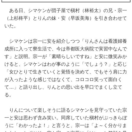
ある日、シマケンが団子屋で槇村（林裕太）の兄・宗一
（上杉柊平）とりんの妹・安（早坂美海）を引き合わせて
いた。
シマケンは宗一に安を紹介しつつ「りんさんは看護婦養
成所に入って寮生活で、今は帝都医大病院で実習中なんで
す」と説明。宗一が「素晴らしいですね」と安に微笑みか
けると、シマケンはわが事のように「でしょう？」と応じ
「女ひとりで生きていくと覚悟を決めて、でもそう肩に力
が入ったような感じではなくて、コロコロ笑って面白く
て…」と語り出し、りんとの思い出を早口でまくし立て
る。
りんについて楽しそうに語るシマケンを見守っていた宗
一と安は思わず含み笑い。同席していた槇村がぶっきらぼ
うに「わかったよ！」と言うと、宗一は「よ～く分かりま