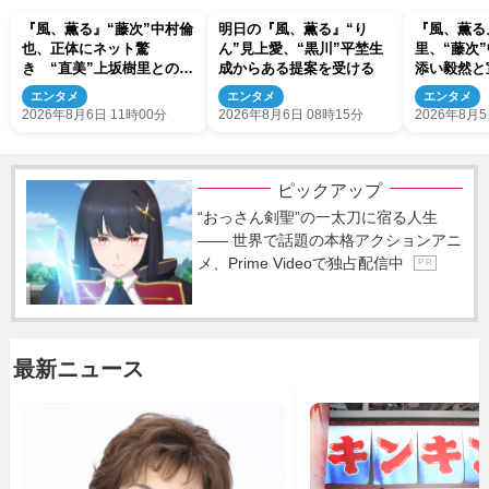
『風、薫る』“藤次”中村倫
明日の『風、薫る』“り
『風、薫る
也、正体にネット驚
ん”見上愛、“黒川”平埜生
里、“藤次
き “直美”上坂樹里との出
成からある提案を受ける
添い毅然と
会いにも反響「力になって
賛「頼もし
エンタメ
エンタメ
エンタメ
くれそう」「仲良くしな
てまうやろ
2026年8月6日 11時00分
2026年8月6日 08時15分
2026年8月5
よ！」
ピックアップ
“おっさん剣聖”の一太刀に宿る人生
―― 世界で話題の本格アクションアニ
メ、Prime Videoで独占配信中
P R
最新ニュース