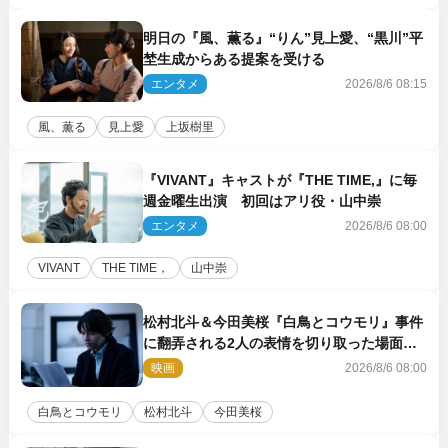
明日の『風、薫る』“りん”見上愛、“黒川”平
埜生成からある提案を受ける
エンタメ
2026/8/6 08:15
風、薫る
見上愛
上坂樹里
『VIVANT』キャストが『THE TIME,』に毎
週金曜生出演 初回はアリ役・山中崇
エンタメ
2026/8/6 08:00
VIVANT
THE TIME，
山中崇
松村北斗＆今田美桜『白鳥とコウモリ』事件
に翻弄される2人の表情を切り取った場面写
真解禁
映画
2026/8/6 08:00
白鳥とコウモリ
松村北斗
今田美桜