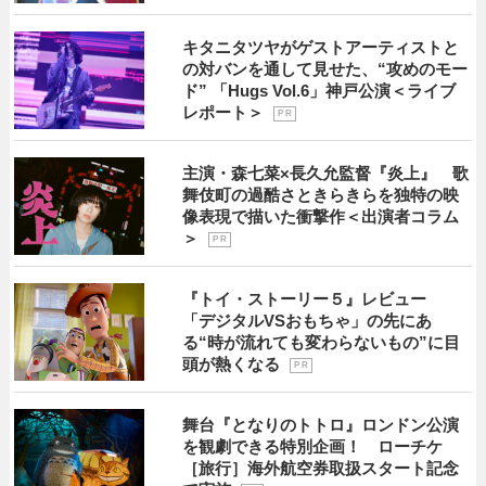
キタニタツヤがゲストアーティストと
の対バンを通して見せた、“攻めのモー
ド” 「Hugs Vol.6」神戸公演＜ライブ
レポート＞
P R
主演・森七菜×長久允監督『炎上』 歌
舞伎町の過酷さときらきらを独特の映
像表現で描いた衝撃作＜出演者コラム
＞
P R
『トイ・ストーリー５』レビュー
「デジタルVSおもちゃ」の先にあ
る“時が流れても変わらないもの”に目
頭が熱くなる
P R
舞台『となりのトトロ』ロンドン公演
を観劇できる特別企画！ ローチケ
［旅行］海外航空券取扱スタート記念