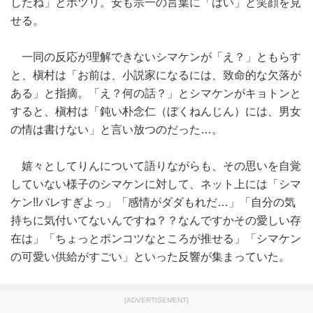
したね」とポツリ。安も宗一の言葉に「はい」と笑顔を見
せる。
一同の反応が理解できないシマケンが「え？」ともらす
と、槇村は「お前は、小説家になるには、致命的な欠落が
ある」と指摘。「え？何の話？」とシマケンがキョトンと
すると、槇村は「鈍い朴念仁（ぼくねんじん）には、男女
の情は書けない」と言い放つのだった…。
嬉々としてりんについて語りながらも、その思いを自覚
していない様子のシマケンに対して、ネット上には「シマ
ケン!!バレすぎよっ」「感情がダダもれだ…」「自分の気
持ちに気付いてないんですね？？なんですかその愛しい存
在は」「ちょっとポンコツなところが推せる」「シマケン
の可愛い供給がすごい」といった反響が集まっていた。
[ADVERTISEMENT]