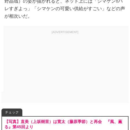
野晶哉）の姿が描かれると、ネット上には「シマケン!!バ
レすぎよっ」「シマケンの可愛い供給がすごい」などの声
が相次いだ。
[ADVERTISEMENT]
チェック
【写真】直美（上坂樹里）は寛太（藤原季節）と再会 『風、薫
る』第45回より