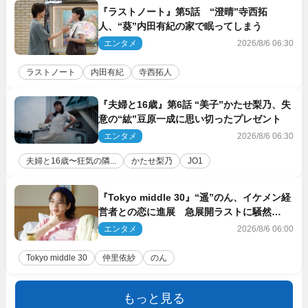
『ラストノート』第5話 “澄晴”寺西拓
人、“葵”内田有紀の家で眠ってしまう
エンタメ
2026/8/6 06:30
ラストノート
内田有紀
寺西拓人
『夫婦と16歳』第6話 “美子”かたせ梨乃、失
意の“紘”豆原一成に思い切ったプレゼント
エンタメ
2026/8/6 06:30
夫婦と16歳〜狂気の隣...
かたせ梨乃
JO1
『Tokyo middle 30』“遥”のん、イケメン経
営者との恋に進展 急展開ラストに騒然
「え…いきなり」「嫌な予感」
エンタメ
2026/8/6 06:00
Tokyo middle 30
仲里依紗
のん
もっと見る