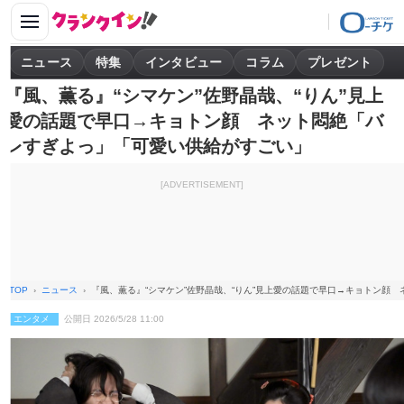
ニュース
特集
インタビュー
コラム
プレゼント
『風、薫る』“シマケン”佐野晶哉、“りん”見上
愛の話題で早口→キョトン顔 ネット悶絶「バ
レすぎよっ」「可愛い供給がすごい」
[ADVERTISEMENT]
TOP
ニュース
『風、薫る』“シマケン”佐野晶哉、“りん”見上愛の話題で早口→キョトン顔
エンタメ
公開日 2026/5/28 11:00