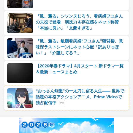
『風、薫る』シソンヌじろう、看病婦フユさん
の夫役で登場 演技力＆存在感をネット称賛
「本当に良い」「文豪すぎる」
『風、薫る』敏腕看病婦“フユさん”猫背椿、意
味深ラストシーンにネット心配「訳ありっぽ
い！」「介護してる？」
【2026年春ドラマ】4月スタート 新ドラマ一覧
＆最新ニュースまとめ
“おっさん剣聖”の一太刀に宿る人生―― 世界で
話題の本格アクションアニメ、Prime Videoで
独占配信中
P R