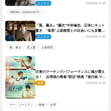
エンタメ
2026/8/6 11:30
ABEMA（旧AbemaTV）
『風、薫る』“藤次”中村倫也、正体にネット
驚き “直美”上坂樹里との出会いにも反響
「力になってくれそう」「仲良くしなよ！」
エンタメ
2026/8/6 11:00
風、薫る
見上愛
上坂樹里
圧巻のマーチングパフォーマンスに魂が震え
る！ 台湾発の青春“部活”映画『進行曲 マー
チングボーイズ』予告解禁
映画
2026/8/6 11:00
マー・ジーシアン
映画
台湾