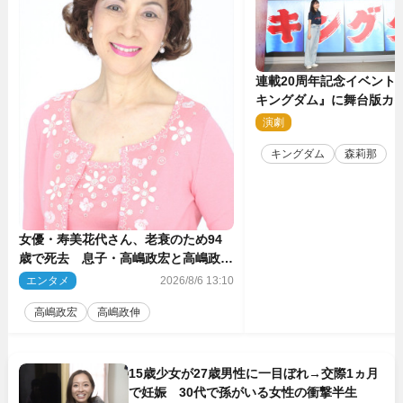
連載20周年記念イベント
キングダム』に舞台版カ
那が潜入！【密着レポー
演劇
2
キングダム
森莉那
女優・寿美花代さん、老衰のため94
歳で死去 息子・高嶋政宏と高嶋政伸
がコメント「いつもユーモアを忘れな
エンタメ
2026/8/6 13:10
い明るく優しい母でした」
高嶋政宏
高嶋政伸
15歳少女が27歳男性に一目ぼれ→交際1ヵ月
で妊娠 30代で孫がいる女性の衝撃半生