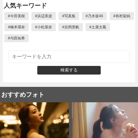
人気キーワード
#
今田美桜
#
浜辺美波
#
写真集
#
乃木坂46
#
有村架純
#
橋本環奈
#
小松菜奈
#
吉岡里帆
#
土屋太鳳
#
与田祐希
検索する
おすすめフォト