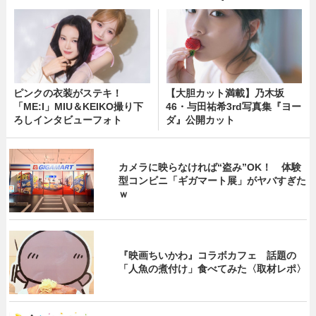
ピンクの衣装がステキ！
【大胆カット満載】乃木坂
「ME:I」MIU＆KEIKO撮り下
46・与田祐希3rd写真集『ヨー
ろしインタビューフォト
ダ』公開カット
カメラに映らなければ“盗み”OK！ 体験
型コンビニ「ギガマート展」がヤバすぎた
ｗ
『映画ちいかわ』コラボカフェ 話題の
「人魚の煮付け」食べてみた〈取材レポ〉