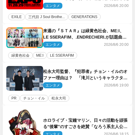
エンタメ
2026/8/6 20:00
EXILE
三代目 J Soul Brothe...
GENERATIONS
来週の『ＳＴＡＲ』は緑黄色社会、ME:I、
LE SSERAFIM、.ENDRECHERI.が話題曲を
パフォーマンス！
エンタメ
2026/8/6 20:00
緑黄色社会
ME:I
LE SSERAFIM
松永大司監督、『犯罪者』チョン・イルのオ
ファー理由は？ 「滝川というキャラクター
に出会えたことは本当に運が良かった」
エンタメ
2026/8/6 19:00
PR
チョン・イル
松永大司
ホロライブ・宝鐘マリン、日々の活動を頑張
る“後輩”のすごさを絶賛「なろう系主人公ま
である」
エンタメ
2026/8/6 18:15