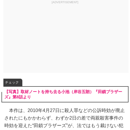
[ADVERTISEMENT]
チェック
【写真】取材ノートを持ち去る小池（岸谷五朗）『田鎖ブラザー
ズ』第8話より
本作は、2010年4月27日に殺人罪などの公訴時効が廃止
されたにもかかわらず、わずか2日の差で両親殺害事件の
時効を迎えた“田鎖ブラザーズ”が、法ではもう裁けない犯