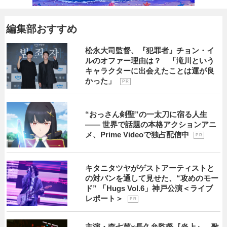
編集部おすすめ
松永大司監督、『犯罪者』チョン・イ
ルのオファー理由は？ 「滝川という
キャラクターに出会えたことは運が良
かった」
P R
“おっさん剣聖”の一太刀に宿る人生
―― 世界で話題の本格アクションアニ
メ、Prime Videoで独占配信中
P R
キタニタツヤがゲストアーティストと
の対バンを通して見せた、“攻めのモー
ド” 「Hugs Vol.6」神戸公演＜ライブ
レポート＞
P R
主演・森七菜×長久允監督『炎上』 歌