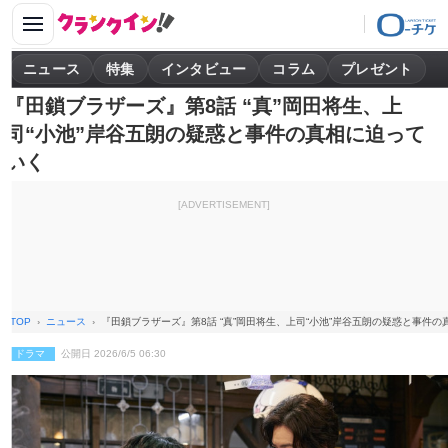
ニュース
特集
インタビュー
コラム
プレゼント
『田鎖ブラザーズ』第8話 “真”岡田将生、上
司“小池”岸谷五朗の疑惑と事件の真相に迫って
いく
[ADVERTISEMENT]
TOP
ニュース
『田鎖ブラザーズ』第8話 “真”岡田将生、上司“小池”岸谷五朗の疑惑と事件
ドラマ
公開日 2026/6/5 06:30