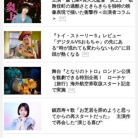
舞伎町の過酷さときらきらを独特の映
像表現で描いた衝撃作＜出演者コラム
＞
P R
『トイ・ストーリー５』レビュー
「デジタルVSおもちゃ」の先にあ
る“時が流れても変わらないもの”に目
頭が熱くなる
P R
舞台『となりのトトロ』ロンドン公演
を観劇できる特別企画！ ローチケ
［旅行］海外航空券取扱スタート記念
で実施
P R
鎮西寿々歌「お芝居を辞めようと思っ
てからの再スタートだった」 主演作
で再会した“演じる喜び”