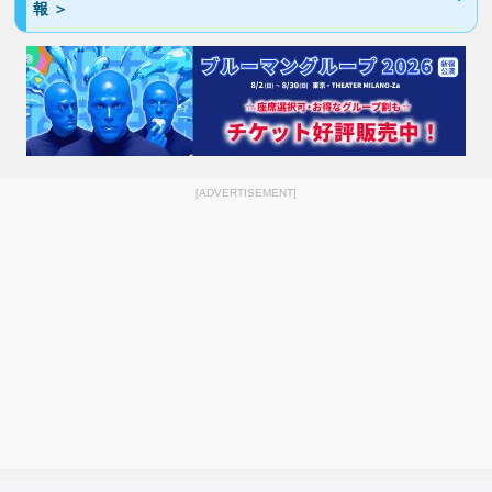
報 ＞
[ADVERTISEMENT]