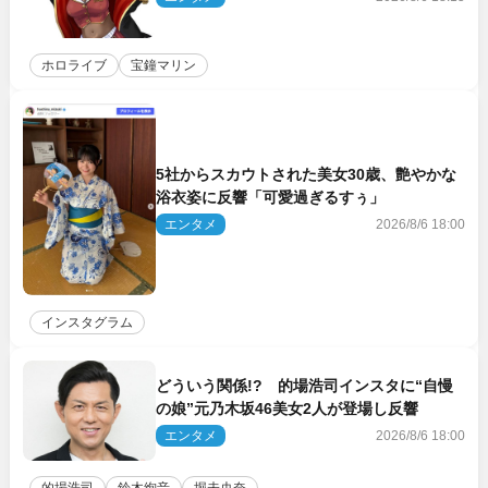
ホロライブ
宝鐘マリン
5社からスカウトされた美女30歳、艶やかな
浴衣姿に反響「可愛過ぎるすぅ」
エンタメ
2026/8/6 18:00
インスタグラム
どういう関係!? 的場浩司インスタに“自慢
の娘”元乃木坂46美女2人が登場し反響
エンタメ
2026/8/6 18:00
的場浩司
鈴木絢音
堀未央奈