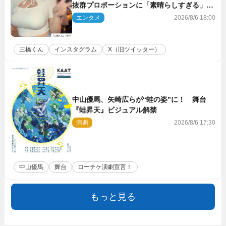
抜群プロポーションに「素晴らしすぎる」
「すっっっご！」とネット絶賛
エンタメ
2026/8/6 18:00
三橋くん
インスタグラム
X（旧ツイッター）
中山優馬、矢崎広らが“蛙の姿”に！ 舞台
『蛙昇天』ビジュアル解禁
演劇
2026/8/6 17:30
中山優馬
舞台
ローチケ演劇宣言！
もっと見る