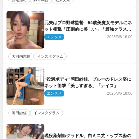
元夫はプロ野球監督 54歳美魔女モデルにネ
ット衝撃「圧倒的に美しい」「最強クラス」
「うっとり」
エンタメ
2026/8/6 18:00
大河内志保
インスタグラム
“役満ボディ”岡田紗佳、ブルーのドレス姿に
ネット衝撃「美しすぎる」「ナイス」
エンタメ
2026/8/6 18:00
岡田紗佳
インスタグラム
現役薬剤師グラドル、白ミニ丈トップス姿の