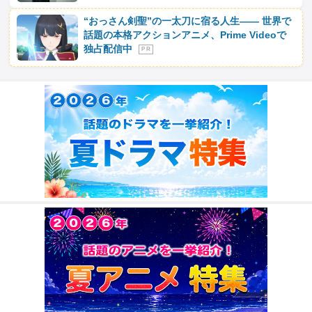
“おっさん剣聖”の一太刀に宿る人生―― 世界で
話題の本格アクションアニメ、Prime Videoで
独占配信中
P R