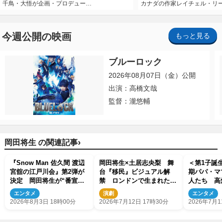
千鳥・大悟が企画・プロデュー…
カナダの作家レイチェル・リ
今週公開の映画
もっと見る
ブルーロック
2026年08月07日（金）公開
出演：高橋文哉
監督：瀧悠輔
›
岡田将生 の関連記事
『Snow Man 佐久間 渡辺
岡田将生×土居志央梨 舞
＜第1子誕生
宮舘の江戸川会』第2弾が
台『移民』ビジュアル解
期パパ・マ
決定 岡田将生が“番宣な
禁 ロンドンで生まれた物
人たち 高
し”で再登場
語が東京へ
剛、藤田ニ
エンタメ
演劇
エンタメ
数
2026年8月3日 18時00分
2026年7月12日 17時30分
2026年7月1