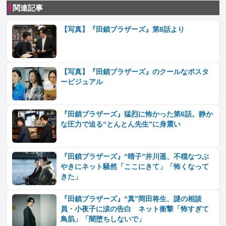
関連記事
【写真】『田鎖ブラザーズ』第8話より
【写真】『田鎖ブラザーズ』のクールなポスタ
ービジュアル
『田鎖ブラザーズ』猛烈に怖かった第6話。静か
な圧力で迫る“とんとん先生”に身震い
『田鎖ブラザーズ』“晴子”井川遥、不穏なつぶ
やきにネット騒然「ここにきて」「怖くなって
きた」
『田鎖ブラザーズ』“真”岡田将生、謎の相談
員・小夜子に涙の告白 ネット衝撃「怖すぎて
鳥肌」「闇堕ちしないで」