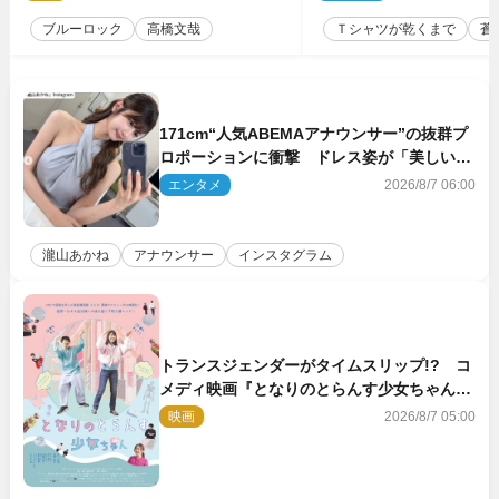
ムワーク
ブルーロック
高橋文哉
Ｔシャツが乾くまで
蒼
171cm“人気ABEMAアナウンサー”の抜群プ
ロポーションに衝撃 ドレス姿が「美しい」
「品がありすぎる」
エンタメ
2026/8/7 06:00
瀧山あかね
アナウンサー
インスタグラム
トランスジェンダーがタイムスリップ!? コ
メディ映画『となりのとらんす少女ちゃん』
11.7公開決定
映画
2026/8/7 05:00