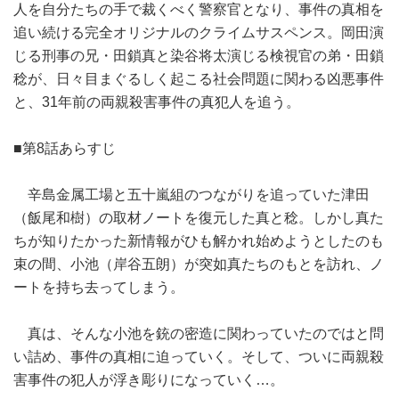
人を自分たちの手で裁くべく警察官となり、事件の真相を
追い続ける完全オリジナルのクライムサスペンス。岡田演
じる刑事の兄・田鎖真と染谷将太演じる検視官の弟・田鎖
稔が、日々目まぐるしく起こる社会問題に関わる凶悪事件
と、31年前の両親殺害事件の真犯人を追う。
■第8話あらすじ
辛島金属工場と五十嵐組のつながりを追っていた津田
（飯尾和樹）の取材ノートを復元した真と稔。しかし真た
ちが知りたかった新情報がひも解かれ始めようとしたのも
束の間、小池（岸谷五朗）が突如真たちのもとを訪れ、ノ
ートを持ち去ってしまう。
真は、そんな小池を銃の密造に関わっていたのではと問
い詰め、事件の真相に迫っていく。そして、ついに両親殺
害事件の犯人が浮き彫りになっていく…。