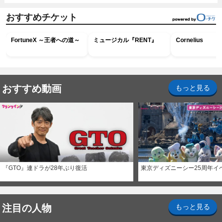
おすすめチケット
FortuneX ～王者への道～
ミュージカル『RENT』
Cornelius
おすすめ動画
もっと見る
『GTO』連ドラが28年ぶり復活
東京ディズニーシー25周年イ
注目の人物
もっと見る