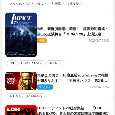
となりのとらんす少女...
中川未悠
はるな愛
IMP.、新橋演舞場に降臨！ 滝沢秀明構成・
演出の主演舞台『IMPACT26』上演決定
演劇
2026/8/7 04:00
IMP.
CLASS SEVEN
TRAINEE
31歳こどおじ・18歳底辺YouTuberらの根性
を叩きなおす！ 『男磨きハウス』第2弾コ
ーチ陣発表
エンタメ
2026/8/6 20:42
ABEMA（旧AbemaTV）
LDHアーティスト20組が集結！ 『LDH
LIVE‐EXPO』史上初の国立競技場で開催決定