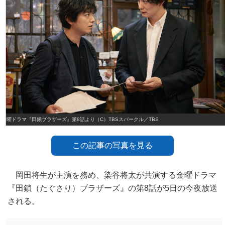
金曜ドラマ『田鎖ブラザーズ』第8話より（C）TBSスパークル／TBS
この記事の写真を見る
岡田将生が主演を務め、染谷将太が共演する金曜ドラマ
『田鎖（たぐさり）ブラザーズ』の第8話が5日の今夜放送
される。