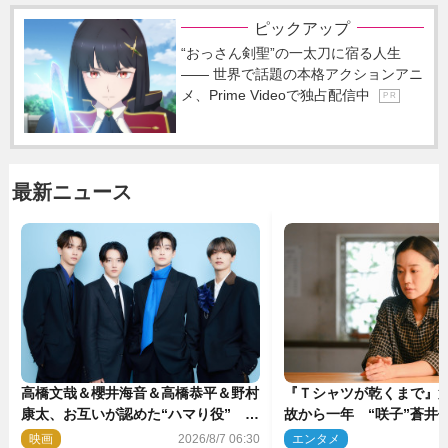
ピックアップ
“おっさん剣聖”の一太刀に宿る人生
―― 世界で話題の本格アクションアニ
メ、Prime Videoで独占配信中
P R
最新ニュース
高橋文哉＆櫻井海音＆高橋恭平＆野村
『Ｔシャツが乾くまで』第
康太、お互いが認めた“ハマり役”
故から一年 “咲子”蒼井優
『ブルーロック』で築いた最高のチー
島歩は心を許しあえる関
映画
2026/8/7 06:30
エンタメ
2