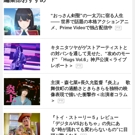
“おっさん剣聖”の一太刀に宿る人生
―― 世界で話題の本格アクションアニ
メ、Prime Videoで独占配信中
P R
キタニタツヤがゲストアーティストと
の対バンを通して見せた、“攻めのモー
ド” 「Hugs Vol.6」神戸公演＜ライブ
レポート＞
P R
主演・森七菜×長久允監督『炎上』 歌
舞伎町の過酷さときらきらを独特の映
像表現で描いた衝撃作＜出演者コラム
＞
P R
『トイ・ストーリー５』レビュー
「デジタルVSおもちゃ」の先にあ
る“時が流れても変わらないもの”に目