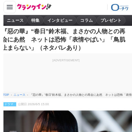
ニュース
特集
インタビュー
コラム
プレゼント
『惡の華』“春日”鈴木福、まさかの人物との再
会にあ然 ネットは恐怖「表情やばい」「鳥肌
止まらない」（ネタバレあり）
[ADVERTISEMENT]
TOP
ニュース
『惡の華』“春日”鈴木福、まさかの人物との再会にあ然 ネットは恐怖「表
ドラマ
公開日 2026/6/5 15:00