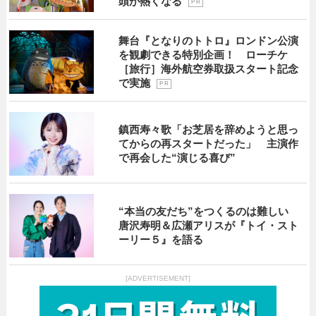
頭が熱くなる
P R
舞台『となりのトトロ』ロンドン公演
を観劇できる特別企画！ ローチケ
［旅行］海外航空券取扱スタート記念
で実施
P R
鎮西寿々歌「お芝居を辞めようと思っ
てからの再スタートだった」 主演作
で再会した“演じる喜び”
“本当の友だち”をつくるのは難しい
唐沢寿明＆広瀬アリスが『トイ・スト
ーリー５』を語る
[ADVERTISEMENT]