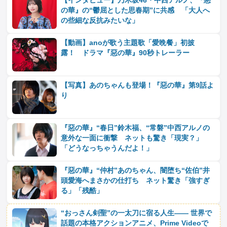
【インタビュー】乃木坂46・中西アルノ、『惡
の華』の“鬱屈とした思春期”に共感 「大人へ
の些細な反抗みたいな」
【動画】anoが歌う主題歌「愛晩餐」初披
露！ ドラマ『惡の華』90秒トレーラー
【写真】あのちゃんも登場！『惡の華』第9話よ
り
『惡の華』“春日”鈴木福、“常磐”中西アルノの
意外な一面に衝撃 ネットも驚き「現実？」
「どうなっちゃうんだよ！」
『惡の華』“仲村”あのちゃん、闇堕ち“佐伯”井
頭愛海へまさかの仕打ち ネット驚き「強すぎ
る」「残酷」
“おっさん剣聖”の一太刀に宿る人生―― 世界で
話題の本格アクションアニメ、Prime Videoで