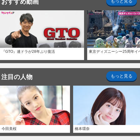
おすすめ動画
もっと見る
『GTO』連ドラが28年ぶり復活
東京ディズニーシー25周年イ
注目の人物
もっと見る
今田美桜
橋本環奈