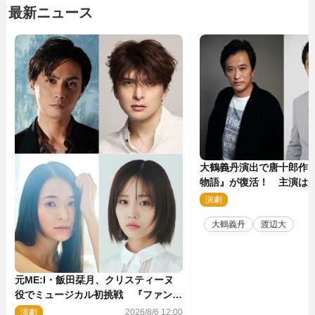
最新ニュース
大鶴義丹演出で唐十郎作
物語』が復活！ 主演は
演劇
2
大鶴義丹
渡辺大
元ME:I・飯田栞月、クリスティーヌ
役でミュージカル初挑戦 『ファント
ム』2027年上演
演劇
2026/8/6 12:00