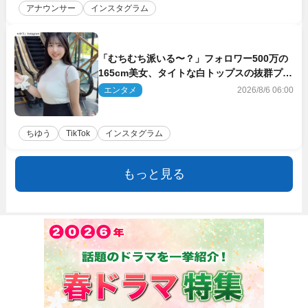
アナウンサー
インスタグラム
「むちむち派いる〜？」フォロワー500万の
165cm美女、タイトな白トップスの抜群プロ
ポーションにネット衝撃
エンタメ
2026/8/6 06:00
ちゆう
TikTok
インスタグラム
もっと見る