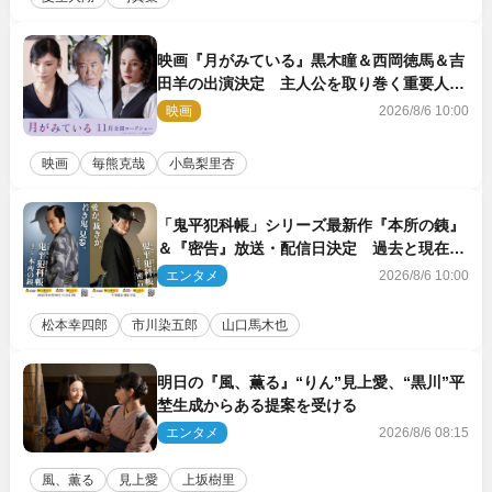
映画『月がみている』黒木瞳＆西岡徳馬＆吉
田羊の出演決定 主人公を取り巻く重要人物
を演じる
映画
2026/8/6 10:00
映画
毎熊克哉
小島梨里杏
「鬼平犯科帳」シリーズ最新作『本所の銕』
＆『密告』放送・配信日決定 過去と現在が
繋がるビジュアルも解禁
エンタメ
2026/8/6 10:00
松本幸四郎
市川染五郎
山口馬木也
明日の『風、薫る』“りん”見上愛、“黒川”平
埜生成からある提案を受ける
エンタメ
2026/8/6 08:15
風、薫る
見上愛
上坂樹里