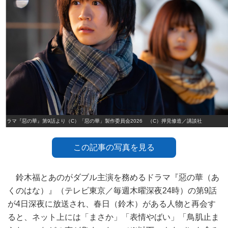
ドラマ『惡の華』第9話より（C）「惡の華」製作委員会2026 （C）押見修造／講談社
この記事の写真を見る
鈴木福とあのがダブル主演を務めるドラマ『惡の華（あ
くのはな）』（テレビ東京／毎週木曜深夜24時）の第9話
が4日深夜に放送され、春日（鈴木）がある人物と再会す
ると、ネット上には「まさか」「表情やばい」「鳥肌止ま