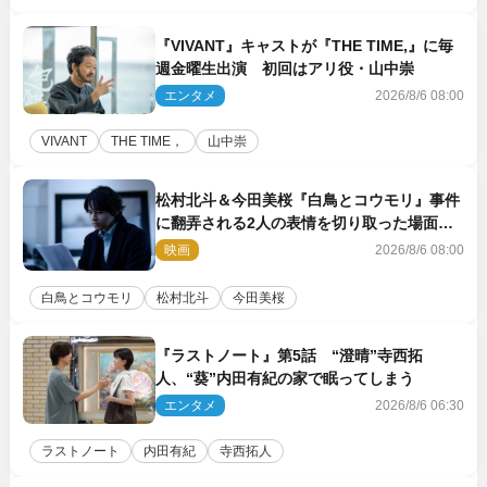
『VIVANT』キャストが『THE TIME,』に毎
週金曜生出演 初回はアリ役・山中崇
エンタメ
2026/8/6 08:00
VIVANT
THE TIME，
山中崇
松村北斗＆今田美桜『白鳥とコウモリ』事件
に翻弄される2人の表情を切り取った場面写
真解禁
映画
2026/8/6 08:00
白鳥とコウモリ
松村北斗
今田美桜
『ラストノート』第5話 “澄晴”寺西拓
人、“葵”内田有紀の家で眠ってしまう
エンタメ
2026/8/6 06:30
ラストノート
内田有紀
寺西拓人