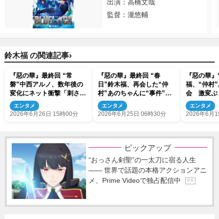
出演：高橋文哉
監督：瀧悠輔
›
鈴木福 の関連記事
『惡の華』最終回 “常
『惡の華』最終回 “春
『惡の華』
磐”中西アルノ、数年後の
日”鈴木福、再会した“仲
福、“仲村
変化にネット衝撃「刺さり
村”あのちゃんに“事件”の
会 激変ぶ
すぎる」「メロすぎ」（ネ
日について問いかける
「破壊力や
エンタメ
エンタメ
エンタメ
タバレあり）
過ぎた」
2026年6月26日 15時00分
2026年6月25日 06時30分
2026年6月1
ピックアップ
“おっさん剣聖”の一太刀に宿る人生
―― 世界で話題の本格アクションアニ
メ、Prime Videoで独占配信中
P R