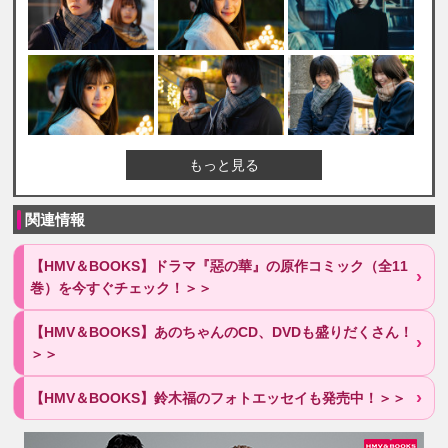
もっと見る
関連情報
【HMV＆BOOKS】ドラマ『惡の華』の原作コミック（全11
巻）を今すぐチェック！＞＞
【HMV＆BOOKS】あのちゃんのCD、DVDも盛りだくさん！
＞＞
【HMV＆BOOKS】鈴木福のフォトエッセイも発売中！＞＞