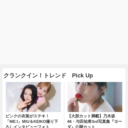
クランクイン！トレンド Pick Up
ピンクの衣装がステキ！
【大胆カット満載】乃木坂
「ME:I」MIU＆KEIKO撮り下
46・与田祐希3rd写真集『ヨー
ろしインタビューフォト
ダ』公開カット