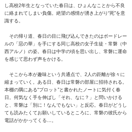
し高校2年生となっていた春日は、ひょんなことから不良
に絡まれてしまい負傷。絶望の感情が湧き上がり“死”を意
識する。
その帰り道、春日の目に飛び込んできたのはボードレー
ルの「惡の華」を手にする同じ高校の女子生徒・常磐（中
西アルノ）の姿。春日は中学の頃を思い出し、常磐に運命
を感じて思わず声をかける。
そこから本が趣味という共通点で、2人の距離が徐々に
縮まっていく。ある日、春日は常磐の部屋に招待される。
本棚の隅にある“プロット”と書かれたノートに気付く春
日。何気なく手を伸ばし「それ、なに？」と問いかける
と、常磐は「別に！なんでもない」と反応。春日がどうし
ても読みたくてお願いしているところに、常磐の彼氏から
電話がかかってくる…。