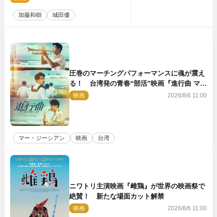
加藤和樹
城田優
圧巻のマーチングパフォーマンスに魂が震え
る！ 台湾発の青春“部活”映画『進行曲 マー
チングボーイズ』予告解禁
映画
2026/8/6 11:00
マー・ジーシアン
映画
台湾
ニワトリ主演映画『雌鶏』が世界の映画祭で
絶賛！ 新たな場面カット解禁
映画
2026/8/6 11:00