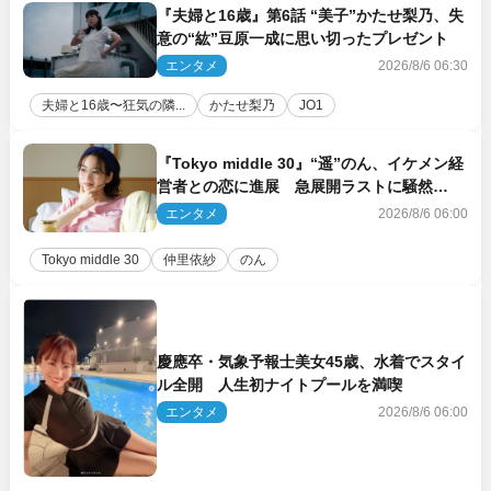
『夫婦と16歳』第6話 “美子”かたせ梨乃、失
意の“紘”豆原一成に思い切ったプレゼント
エンタメ
2026/8/6 06:30
夫婦と16歳〜狂気の隣...
かたせ梨乃
JO1
『Tokyo middle 30』“遥”のん、イケメン経
営者との恋に進展 急展開ラストに騒然
「え…いきなり」「嫌な予感」
エンタメ
2026/8/6 06:00
Tokyo middle 30
仲里依紗
のん
慶應卒・気象予報士美女45歳、水着でスタイ
ル全開 人生初ナイトプールを満喫
エンタメ
2026/8/6 06:00