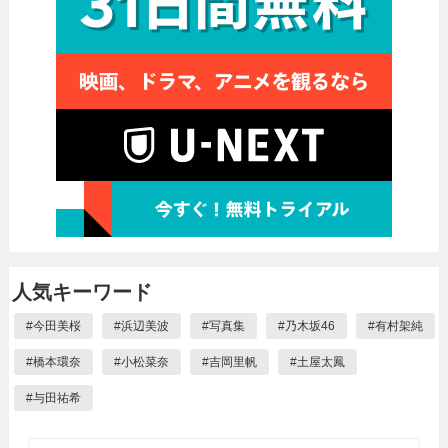
人気キーワード
#
今田美桜
#
浜辺美波
#
写真集
#
乃木坂46
#
有村架純
#
橋本環奈
#
小松菜奈
#
吉岡里帆
#
土屋太鳳
#
与田祐希