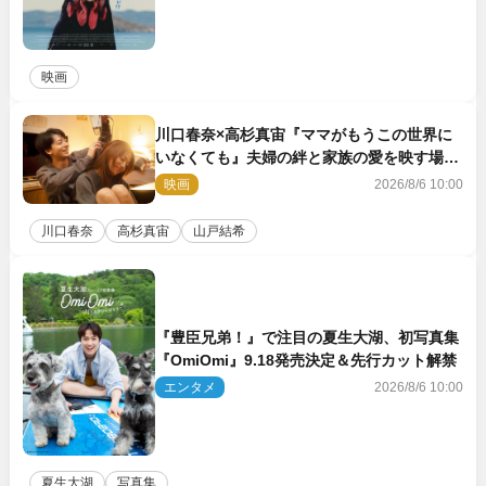
映画
川口春奈×高杉真宙『ママがもうこの世界に
いなくても』夫婦の絆と家族の愛を映す場面
写真公開
映画
2026/8/6 10:00
川口春奈
高杉真宙
山戸結希
『豊臣兄弟！』で注目の夏生大湖、初写真集
『OmiOmi』9.18発売決定＆先行カット解禁
エンタメ
2026/8/6 10:00
夏生大湖
写真集