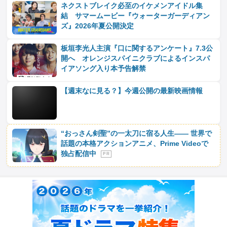
ネクストブレイク必至のイケメンアイドル集
結 サマームービー『ウォーターガーディアン
ズ』2026年夏公開決定
板垣李光人主演『口に関するアンケート』7.3公
開へ オレンジスパイニクラブによるインスパ
イアソング入り本予告解禁
【週末なに見る？】今週公開の最新映画情報
“おっさん剣聖”の一太刀に宿る人生―― 世界で
話題の本格アクションアニメ、Prime Videoで
独占配信中
P R