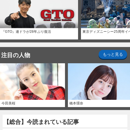
『GTO』連ドラが28年ぶり復活
東京ディズニーシー25周年イ
注目の人物
もっと見る
今田美桜
橋本環奈
【総合】今読まれている記事