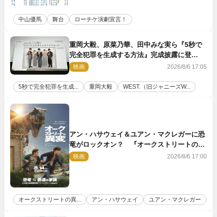
中山優馬
舞台
ローチケ演劇宣言！
重岡大毅、原菜乃華、田中みな実ら『5秒で
完全犯罪を生成する方法』完成披露に登
壇！ それぞれのAI活用術も発表
映画
2026/8/6 17:05
5秒で完全犯罪を生成...
重岡大毅
WEST.（旧ジャニーズW...
アン・ハサウェイ＆ユアン・マクレガーに恐
竜がロックオン？ 『オークストリートの異
変』新ビジュアル＆本編映像初解禁
映画
2026/8/6 17:00
オークストリートの異...
アン・ハサウェイ
ユアン・マクレガー