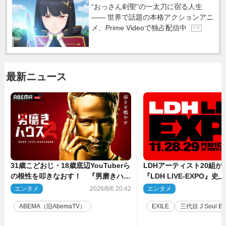
“おっさん剣聖”の一太刀に宿る人生
―― 世界で話題の本格アクションアニ
メ、Prime Videoで独占配信中
P R
最新ニュース
31歳こどおじ・18歳底辺YouTuberら
LDHアーティスト20組
の根性を叩きなおす！ 『男磨きハウ
『LDH LIVE‐EXPO』
ス』第2弾コーチ陣発表
技場で開催決定
エンタメ
2026/8/6 20:42
エンタメ
2
ABEMA（旧AbemaTV）
EXILE
三代目 J Soul Brot