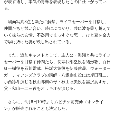
が表す通り、本気の青春を表現したものに仕上がってい
る。
場面写真8点も新たに解禁。ライフセーバーを目指し、
仲間たちと競い合い、時にぶつかり、共に波を乗り越えて
いく彼らの友情、不器用でまっすぐな恋ー。ひと夏を全力
で駆け抜けた姿が映し出されている。
また、追加キャストとして、主人公・海翔と共にライフ
セーバーを目指す仲間たち、長宗我部塁役を緒形敦、百日
紅一樹役を石川雷蔵、松坂大策役を伊藤佑晟。ウォーター
ガーディアンズクラブの講師・八坂崇史役には岸田研二、
小西詠斗演じる秋⼭郎樹の母・秋⼭照美役を⿊沢あすか、
父・秋⼭一二三役をオラキオが演じる。
さらに、6月6日10時よりムビチケ前売券（オンライ
ン）が販売されることも決定した。