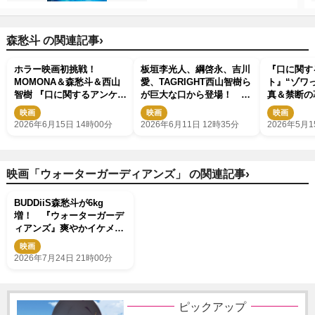
›
森愁斗 の関連記事
ホラー映画初挑戦！
板垣李光人、綱啓永、吉川
『口に関す
MOMONA＆森愁斗＆西山
愛、TAGRIGHT西山智樹ら
ト』“ゾワ
智樹 『口に関するアンケー
が巨大な口から登場！
真＆禁断の
ト』新場面カット解禁
『口に関するアンケート』
映画
映画
映画
プレミア
2026年6月15日 14時00分
2026年6月11日 12時35分
2026年5月1
›
映画「ウォーターガーディアンズ」 の関連記事
BUDDiiS森愁⽃が6kg
増！ 『ウォーターガーデ
ィアンズ』爽やかイケメン
ぞろいの本編冒頭映像解禁
映画
2026年7月24日 21時00分
ピックアップ