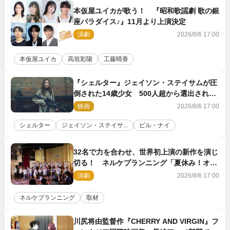
本仮屋ユイカが歌う！ 『昭和歌謡劇 歌の銀
座パラダイス♪』11月より上演決定
演劇
2026/8/6 17:00
本仮屋ユイカ
高垣彩陽
工藤晴香
『シェルター』ジェイソン・ステイサムが圧
倒された14歳少女 500人超から選出された
新鋭ボディ・レイ・ブレスナックとは
映画
2026/8/6 17:00
シェルター
ジェイソン・ステイサ...
ビル・ナイ
32名で力を合わせ、世界初上演の新作を演じ
切る！ ネルケプランニング「夏休み！オ
ン・ワークショップ2026」レポート【最終
演劇
2026/8/6 17:00
日】
ネルケプランニング
取材
川尻将由監督作『CHERRY AND VIRGIN』フ