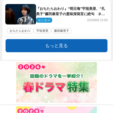
『おちたらおわり』“明日海”宇垣美里、“孔
美子”篠田麻里子の意味深発言に絶句 ネッ
ト驚き「まさか」「意外な展開」
エンタメ
2026/8/6 15:00
おちたらおわり
宇垣美里
篠田麻里子
もっと見る