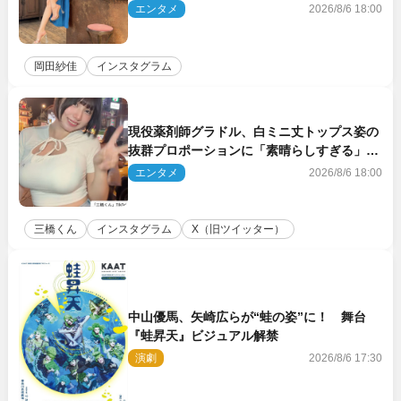
エンタメ
2026/8/6 18:00
岡田紗佳
インスタグラム
現役薬剤師グラドル、白ミニ丈トップス姿の
抜群プロポーションに「素晴らしすぎる」
「すっっっご！」とネット絶賛
エンタメ
2026/8/6 18:00
三橋くん
インスタグラム
X（旧ツイッター）
中山優馬、矢崎広らが“蛙の姿”に！ 舞台
『蛙昇天』ビジュアル解禁
演劇
2026/8/6 17:30