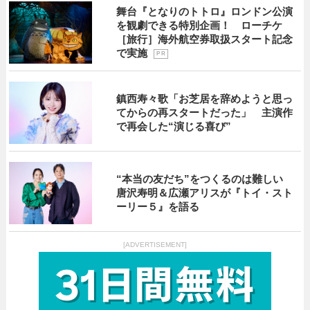
舞台『となりのトトロ』ロンドン公演
を観劇できる特別企画！ ローチケ
［旅行］海外航空券取扱スタート記念
で実施
P R
鎮西寿々歌「お芝居を辞めようと思っ
てからの再スタートだった」 主演作
で再会した“演じる喜び”
“本当の友だち”をつくるのは難しい
唐沢寿明＆広瀬アリスが『トイ・スト
ーリー５』を語る
[ADVERTISEMENT]