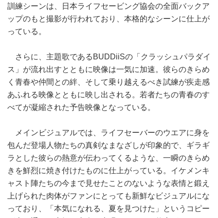
訓練シーンは、日本ライフセービング協会の全面バックア
ップのもと撮影が行われており、本格的なシーンに仕上が
っている。
さらに、主題歌であるBUDDiiSの「クラッシュパラダイ
ス」が流れ出すとともに映像は一気に加速。彼らのきらめ
く青春や仲間との絆、そして乗り越えるべき試練が疾走感
あふれる映像とともに映し出される。若者たちの青春のす
べてが凝縮された予告映像となっている。
メインビジュアルでは、ライフセーバーのウエアに身を
包んだ登場人物たちの真剣なまなざしが印象的で、ギラギ
ラとした彼らの熱意が伝わってくるような、一瞬のきらめ
きを鮮烈に焼き付けたものに仕上がっている。イケメンキ
ャスト陣たちの今まで見せたことのないような表情と鍛え
上げられた肉体がファンにとっても新鮮なビジュアルにな
っており、「本気になれる、夏を見つけた」というコピー