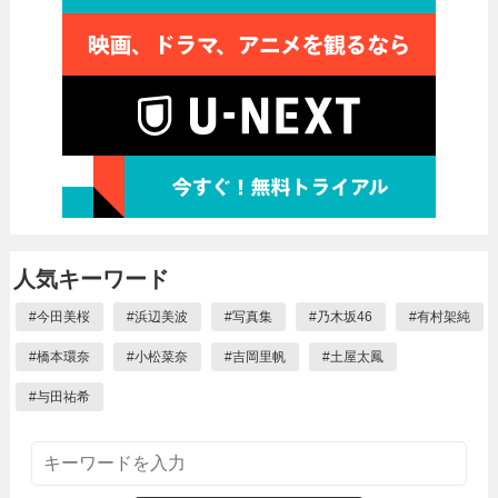
人気キーワード
#
今田美桜
#
浜辺美波
#
写真集
#
乃木坂46
#
有村架純
#
橋本環奈
#
小松菜奈
#
吉岡里帆
#
土屋太鳳
#
与田祐希