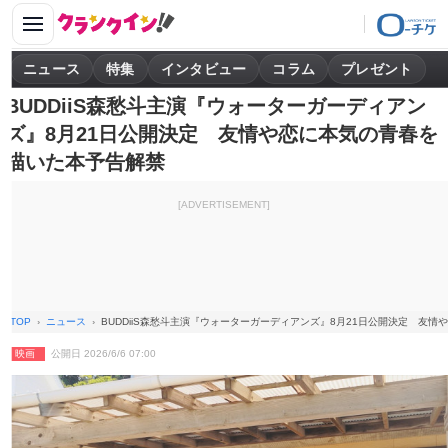
ニュース
特集
インタビュー
コラム
プレゼント
BUDDiiS森愁斗主演『ウォーターガーディアン
ズ』8月21日公開決定 友情や恋に本気の青春を
描いた本予告解禁
[ADVERTISEMENT]
TOP
ニュース
BUDDiiS森愁斗主演『ウォーターガーディアンズ』8月21日公開決定 友
映画
公開日 2026/6/6 07:00