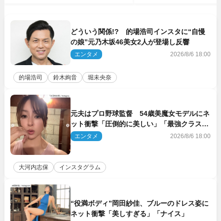
どういう関係!? 的場浩司インスタに“自慢
の娘”元乃木坂46美女2人が登場し反響
エンタメ
2026/8/6 18:00
的場浩司
鈴木絢音
堀未央奈
元夫はプロ野球監督 54歳美魔女モデルにネ
ット衝撃「圧倒的に美しい」「最強クラス」
「うっとり」
エンタメ
2026/8/6 18:00
大河内志保
インスタグラム
“役満ボディ”岡田紗佳、ブルーのドレス姿に
ネット衝撃「美しすぎる」「ナイス」