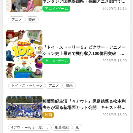
ァンタジア国際映画祭・長編アニメ部門で観
客賞・金賞受賞！
アニメ･ゲーム
2026/8/6 16:15
アニメ
映画
『トイ・ストーリー５』ピクサー・アニメー
ション史上最速で興行収入100億円突破 シ
リーズNo.1興収が目前
アニメ･ゲーム
2026/8/6 16:00
トイ・ストーリー5
アニメ
映画
相葉雅紀主演『４アウト』黒島結菜＆松本利
夫らが写る新場面カット公開 キャスト登壇
イベントも決定
映画
2026/8/6 16:00
4アウト ─もう一度、...
相葉雅紀
嵐