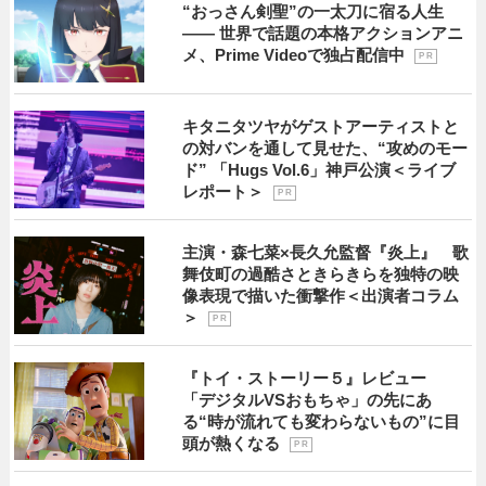
“おっさん剣聖”の一太刀に宿る人生
―― 世界で話題の本格アクションアニ
メ、Prime Videoで独占配信中
P R
キタニタツヤがゲストアーティストと
の対バンを通して見せた、“攻めのモー
ド” 「Hugs Vol.6」神戸公演＜ライブ
レポート＞
P R
主演・森七菜×長久允監督『炎上』 歌
舞伎町の過酷さときらきらを独特の映
像表現で描いた衝撃作＜出演者コラム
＞
P R
『トイ・ストーリー５』レビュー
「デジタルVSおもちゃ」の先にあ
る“時が流れても変わらないもの”に目
頭が熱くなる
P R