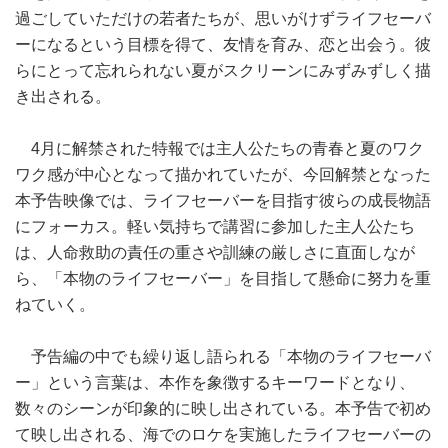
過ごしていただけの若者たちが、思いがけずライフセーバ
ーになるという目標を得て、友情を育み、恋と出会う。彼
らにとって忘れられない夏がスクリーンにみずみずしく描
き出される。
4月に解禁された特報では主人公たちの青春と夏のワク
ワク感が中心となって描かれていたが、今回解禁となった
本予告映像では、ライフセーバーを目指す彼らの成長物語
にフォーカス。軽い気持ちで講習に参加した主人公たち
は、人命救助の責任の重さや訓練の厳しさに直面しなが
ら、「本物のライフセーバー」を目指して懸命に努力を重
ねていく。
予告編の中でも繰り返し語られる「本物のライフセーバ
ー」という言葉は、本作を象徴するキーワードとなり、
数々のシーンが印象的に映し出されている。本予告で初め
て映し出される、海でのロケを実施したライフセーバーの