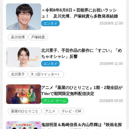
＜令和8年8月8日＞芸能界にお祝いラッシ
ュ！ 及川光博、戸塚純貴ら多数発表結婚
エンタメ
2026/8/9 11:00
及川光博
戸塚純貴
北川景子、手芸作品の新作に「すごい」「め
ちゃオシャレ」反響
エンタメ
2026/8/9 11:00
北川景子
X（旧ツイッター）
アニメ『薬屋のひとりごと』1期・2期全話が
TVerで期間限定無料配信決定
アニメ･ゲーム
2026/8/9 09:00
薬屋のひとりごと
アニメ
テレビ・CM
鬼頭明里＆島崎信長＆内山昂輝は『映画名探