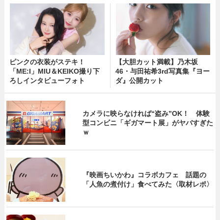
ピンクの衣装がステキ！
【大胆カット満載】乃木坂
「ME:I」MIU＆KEIKO撮り下
46・与田祐希3rd写真集『ヨー
ろしインタビューフォト
ダ』公開カット
カメラに映らなければ“盗み”OK！ 体験
型コンビニ「ギガマート展」がヤバすぎた
ｗ
『映画ちいかわ』コラボカフェ 話題の
「人魚の煮付け」食べてみた〈取材レポ〉