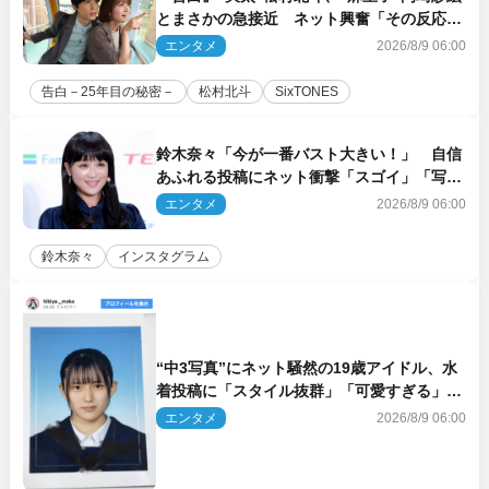
とまさかの急接近 ネット興奮「その反応
は」「いいの!?」（ネタバレあり）
エンタメ
2026/8/9 06:00
告白－25年目の秘密－
松村北斗
SixTONES
鈴木奈々「今が一番バスト大きい！」 自信
あふれる投稿にネット衝撃「スゴイ」「写真
集を出して欲しい」
エンタメ
2026/8/9 06:00
鈴木奈々
インスタグラム
“中3写真”にネット騒然の19歳アイドル、水
着投稿に「スタイル抜群」「可愛すぎる」と
絶賛の声
エンタメ
2026/8/9 06:00