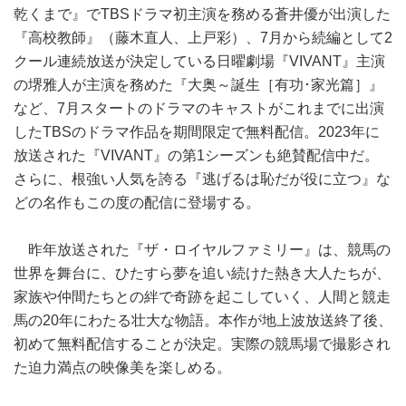
乾くまで』でTBSドラマ初主演を務める蒼井優が出演した
『高校教師』（藤木直人、上戸彩）、7月から続編として2
クール連続放送が決定している日曜劇場『VIVANT』主演
の堺雅人が主演を務めた『大奥～誕生［有功･家光篇］』
など、7月スタートのドラマのキャストがこれまでに出演
したTBSのドラマ作品を期間限定で無料配信。2023年に
放送された『VIVANT』の第1シーズンも絶賛配信中だ。
さらに、根強い人気を誇る『逃げるは恥だが役に立つ』な
どの名作もこの度の配信に登場する。
昨年放送された『ザ・ロイヤルファミリー』は、競馬の
世界を舞台に、ひたすら夢を追い続けた熱き大人たちが、
家族や仲間たちとの絆で奇跡を起こしていく、人間と競走
馬の20年にわたる壮大な物語。本作が地上波放送終了後、
初めて無料配信することが決定。実際の競馬場で撮影され
た迫力満点の映像美を楽しめる。