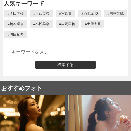
人気キーワード
#
今田美桜
#
浜辺美波
#
写真集
#
乃木坂46
#
有村架純
#
橋本環奈
#
小松菜奈
#
吉岡里帆
#
土屋太鳳
#
与田祐希
検索する
おすすめフォト