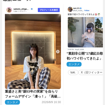
“素顔非公開”17歳紅白歌
初ハワイ行ってきたよ」
ョット公開
エンタメ
2
tuki.
X（旧ツイッター
重盛さと美“築53年の実家”を自らリ
フォームデザイン「凄っ！」「高級感
ありまくり」
エンタメ
2026/8/9 16:30