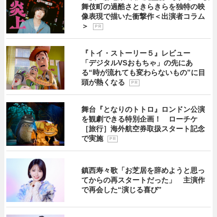
舞伎町の過酷さときらきらを独特の映
像表現で描いた衝撃作＜出演者コラム
＞
P R
『トイ・ストーリー５』レビュー
「デジタルVSおもちゃ」の先にあ
る“時が流れても変わらないもの”に目
頭が熱くなる
P R
舞台『となりのトトロ』ロンドン公演
を観劇できる特別企画！ ローチケ
［旅行］海外航空券取扱スタート記念
で実施
P R
鎮西寿々歌「お芝居を辞めようと思っ
てからの再スタートだった」 主演作
で再会した“演じる喜び”