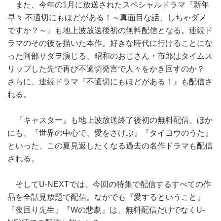
また、今年の1月に放送されたスペシャルドラマ『新年
早々 不適切にもほどがある！～真面目な話、しちゃダメ
ですか？～』も地上波放送後初の無料配信となる。連続ド
ラマのその後を描いた本作。好きな時代に行けることにな
った阿部サダヲ演じる、昭和のおじさん・市郎はタイムス
リップした先で再び不適切発言で人々をかき回すのか？
さらに、連続ドラマ『不適切にもほどがある！』も配信さ
れる。
『キャスター』も地上波放送終了後初の無料配信。ほか
にも、『世界の中心で、愛をさけぶ』『タイヨウのうた』
といった、この夏見返したくなる過去の名作ドラマも配信
される。
そしてU‐NEXTでは、今回の特集で配信するすべての作
品を全話見放題で配信。なかでも『愛するということ』
『夜回り先生』『Wの悲劇』は、無料配信だけでなくU‐