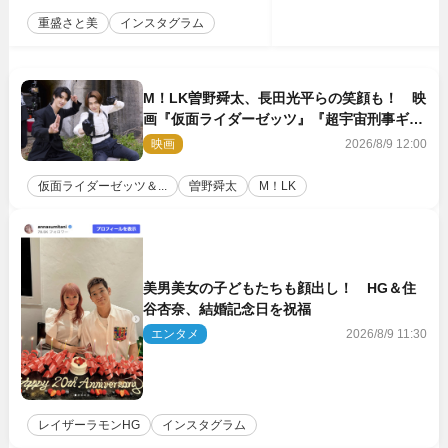
重盛さと美
インスタグラム
M！LK曽野舜太、長田光平らの笑顔も！ 映
画『仮面ライダーゼッツ』『超宇宙刑事ギャ
バン インフィニティ』オフショット到着
映画
2026/8/9 12:00
仮面ライダーゼッツ＆...
曽野舜太
M！LK
美男美女の子どもたちも顔出し！ HG＆住
谷杏奈、結婚記念日を祝福
エンタメ
2026/8/9 11:30
レイザーラモンHG
インスタグラム