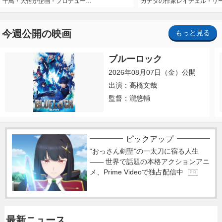
千鳥・大悟が企画・プロデュー…
カナダの作家レイチェル・リ
今週公開の映画
もっと見る
ブルーロック
2026年08月07日（金）公開
出演：高橋文哉
監督：瀧悠輔
ピックアップ
“おっさん剣聖”の一太刀に宿る人生
―― 世界で話題の本格アクションアニ
メ、Prime Videoで独占配信中
P R
最新ニュース