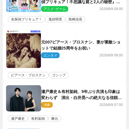
偵プリキュア！不思議な庭と2人の秘密』ゲ
スト声優に決定
アニメ･ゲーム
2026/8/9 09:00
名探偵プリキュア！
鬼頭明里
島崎信長
元007ピアース・ブロスナン、妻が素敵ショ
ットで結婚25周年をお祝い
エンタメ
2026/8/9 08:00
ピアース・ブロスナン
ゴシップ
瀬戸康史＆有村架純、9年ぶり共演も印象は
変わらず 演出・白井晃への絶大なる信頼を
胸に舞台『キュー』に挑む
演劇
2026/8/9 07:00
瀬戸康史
有村架純
舞台