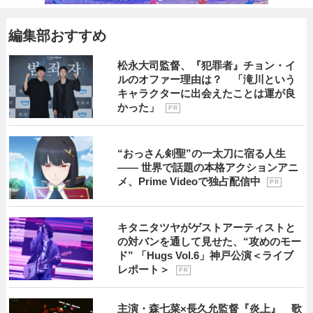
編集部おすすめ
松永大司監督、『犯罪者』チョン・イ
ルのオファー理由は？ 「滝川という
キャラクターに出会えたことは運が良
かった」
P R
“おっさん剣聖”の一太刀に宿る人生
―― 世界で話題の本格アクションアニ
メ、Prime Videoで独占配信中
P R
キタニタツヤがゲストアーティストと
の対バンを通して見せた、“攻めのモー
ド” 「Hugs Vol.6」神戸公演＜ライブ
レポート＞
P R
主演・森七菜×長久允監督『炎上』 歌