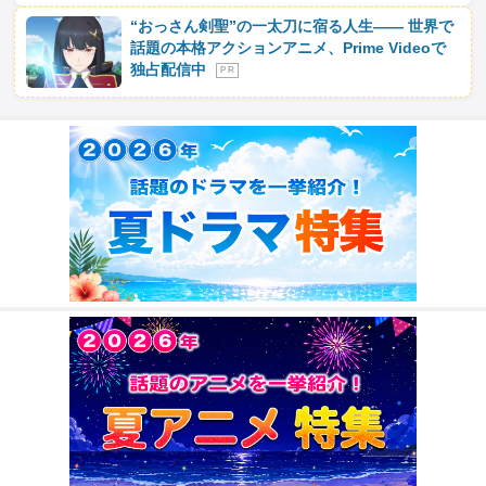
“おっさん剣聖”の一太刀に宿る人生―― 世界で
話題の本格アクションアニメ、Prime Videoで
独占配信中
P R