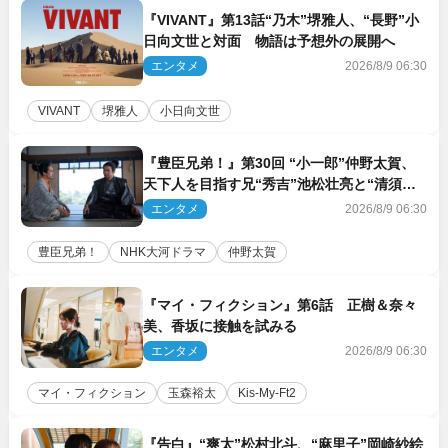
『VIVANT』第13話“乃木”堺雅人、“長野”小
日向文世と対面 物語は予想外の展開へ
エンタメ
2026/8/9 06:30
VIVANT
堺雅人
小日向文世
『豊臣兄弟！』第30回 “小一郎”仲野太賀、
天下人を目指す兄“秀吉”池松壮亮と“清須会
議”へ
エンタメ
2026/8/9 06:30
豊臣兄弟！
NHK大河ドラマ
仲野太賀
『マイ・フィクション』第6話 正樹＆奈々
美、香坂に接触を試みる
エンタメ
2026/8/9 06:30
マイ・フィクション
玉森裕太
Kis‐My‐Ft2
『告白』“爽太”松村北斗、“麻里子”岡崎紗絵