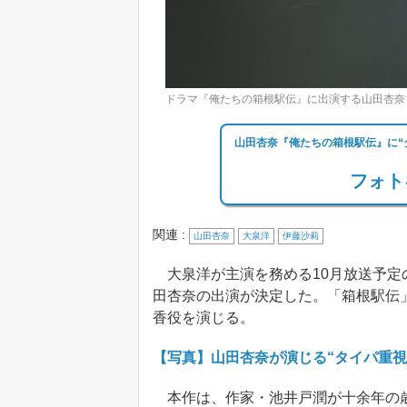
ドラマ『俺たちの箱根駅伝』に出演する山田杏奈
山田杏奈『俺たちの箱根駅伝』に“
フォト
関連 :
山田杏奈
大泉洋
伊藤沙莉
大泉洋が主演を務める10月放送予定
田杏奈の出演が決定した。「箱根駅伝
香役を演じる。
【写真】山田杏奈が演じる“タイパ重視
本作は、作家・池井戸潤が十余年の歳