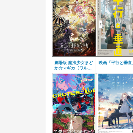
劇場版 魔法少女まど
映画『平行と垂直
か☆マギカ〈ワルプ
ルギスの廻天〉