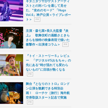
キタニタツヤがゲストアーティ
ストとの対バンを通して見せ
た、“攻めのモード” 「Hugs
Vol.6」神戸公演＜ライブレポー
ト＞
P R
主演・森七菜×長久允監督『炎
上』 歌舞伎町の過酷さときら
きらを独特の映像表現で描いた
衝撃作＜出演者コラム＞
P R
『トイ・ストーリー５』レビュ
ー 「デジタルVSおもちゃ」の
先にある“時が流れても変わら
ないもの”に目頭が熱くなる
P R
舞台『となりのトトロ』ロンド
ン公演を観劇できる特別企
画！ ローチケ［旅行］海外航
空券取扱スタート記念で実施
P R