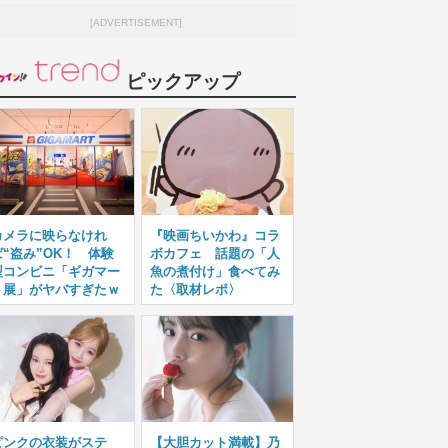
[ADVERTISEMENT]
ピックアップ
カメラに映らなけれ
『映画ちいかわ』コラ
ば“盗み”OK！ 体験
ボカフェ 話題の「人
型コンビニ「ギガマー
魚の煮付け」食べてみ
ト展」がヤバすぎたｗ
た〈取材レポ〉
ピンクの衣装がステ
【大胆カット満載】乃