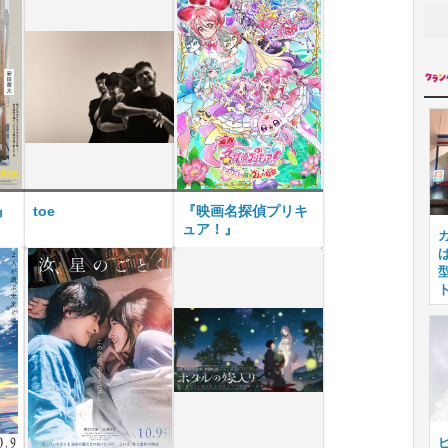
』
toe
『映画名探偵プリキ
ュア！』