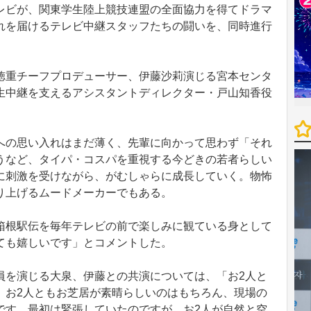
レビが、関東学生陸上競技連盟の全面協力を得てドラマ
れを届けるテレビ中継スタッフたちの闘いを、同時進行
重チーフプロデューサー、伊藤沙莉演じる宮本センタ
生中継を支えるアシスタントディレクター・戸山知香役
の思い入れはまだ薄く、先輩に向かって思わず「それ
うなど、タイパ・コスパを重視する今どきの若者らしい
に刺激を受けながら、がむしゃらに成長していく。物怖
り上げるムードメーカーでもある。
根駅伝を毎年テレビの前で楽しみに観ている身として
ても嬉しいです」とコメントした。
を演じる大泉、伊藤との共演については、「お2人と
。お2人ともお芝居が素晴らしいのはもちろん、現場の
です。最初は緊張していたのですが、お2人が自然と空