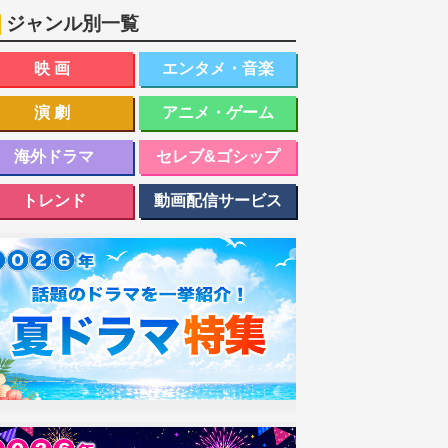
ジャンル別一覧
映画
エンタメ・音楽
演劇
アニメ・ゲーム
海外ドラマ
セレブ&ゴシップ
トレンド
動画配信サービス