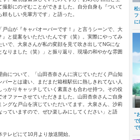
て撮影にのぞむことができました。自分自身も『ついて
松
も頼もしい先輩方です」と語った。
フ
に
戸山が『キャパオーバーです！』と言うシーンで、大
？』と提案をいただいたんです（笑）。実際にやってみ
たいで、大泉さんが私の変顔を見て吹き出してNGにな
となりました（笑）」と振り返り、現場の和やかな雰囲
由について、「山田杏奈さんに演じていただく戸山知
ンバーとは違い、まだまだ箱根駅伝に熱しきれてない人
しっかりキャッチしていく素直さも合わせ持つ。その役
でオファーさせていただきました。山田杏奈さんご自身
ミングな戸山を演じていただいてます。大泉さん、沙莉
なっていますので、ぜひ楽しみにしてください」と語
“
で
で
テレビにて10月より放送開始。