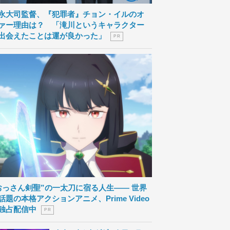
永大司監督、『犯罪者』チョン・イルのオ
ァー理由は？ 「滝川というキャラクター
出会えたことは運が良かった」
P R
おっさん剣聖”の一太刀に宿る人生―― 世界
話題の本格アクションアニメ、Prime Video
独占配信中
P R