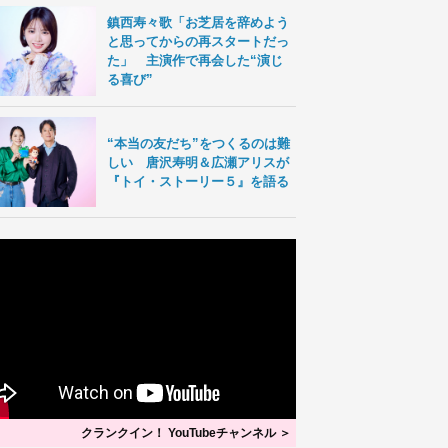
鎮西寿々歌「お芝居を辞めよう
と思ってからの再スタートだっ
た」 主演作で再会した“演じ
る喜び”
“本当の友だち”をつくるのは難
しい 唐沢寿明＆広瀬アリスが
『トイ・ストーリー５』を語る
クランクイン！ YouTubeチャンネル ＞