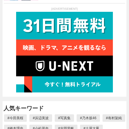
[ADVERTISEMENT]
人気キーワード
#
今田美桜
#
浜辺美波
#
写真集
#
乃木坂46
#
有村架純
#
橋本環奈
#
小松菜奈
#
吉岡里帆
#
土屋太鳳