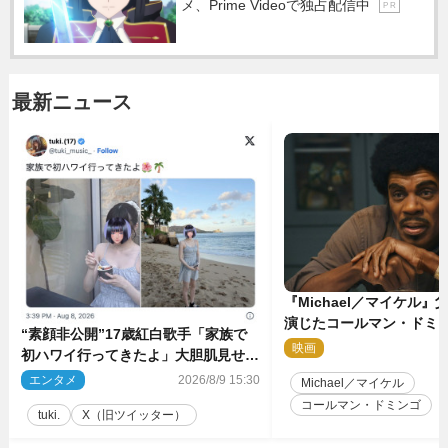
メ、Prime Videoで独占配信中
P R
最新ニュース
『Michael／マイケル
演じたコールマン・ドミ
“素顔非公開”17歳紅白歌手「家族で
イクに2時間半かかってい
映画
2
初ハワイ行ってきたよ」大胆肌見せシ
ョット公開
エンタメ
2026/8/9 15:30
Michael／マイケル
コールマン・ドミンゴ
tuki.
X（旧ツイッター）