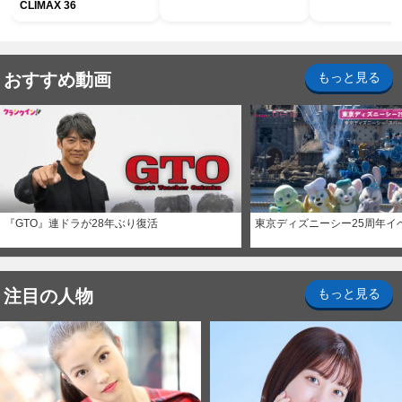
CLIMAX 36
おすすめ動画
もっと見る
『GTO』連ドラが28年ぶり復活
東京ディズニーシー25周年イ
注目の人物
もっと見る