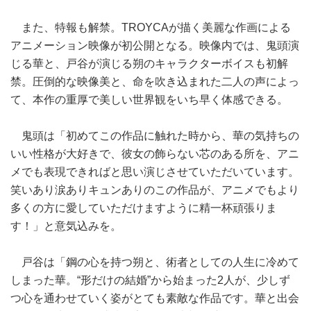
また、特報も解禁。TROYCAが描く美麗な作画による
アニメーション映像が初公開となる。映像内では、鬼頭演
じる華と、戸谷が演じる朔のキャラクターボイスも初解
禁。圧倒的な映像美と、命を吹き込まれた二人の声によっ
て、本作の重厚で美しい世界観をいち早く体感できる。
鬼頭は「初めてこの作品に触れた時から、華の気持ちの
いい性格が大好きで、彼女の飾らない芯のある所を、アニ
メでも表現できればと思い演じさせていただいています。
笑いあり涙ありキュンありのこの作品が、アニメでもより
多くの方に愛していただけますように精一杯頑張りま
す！」と意気込みを。
戸谷は「鋼の心を持つ朔と、術者としての人生に冷めて
しまった華。“形だけの結婚”から始まった2人が、少しず
つ心を通わせていく姿がとても素敵な作品です。華と出会