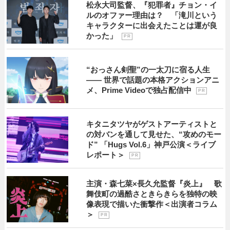
松永大司監督、『犯罪者』チョン・イ
ルのオファー理由は？ 「滝川という
キャラクターに出会えたことは運が良
かった」
P R
“おっさん剣聖”の一太刀に宿る人生
―― 世界で話題の本格アクションアニ
メ、Prime Videoで独占配信中
P R
キタニタツヤがゲストアーティストと
の対バンを通して見せた、“攻めのモー
ド” 「Hugs Vol.6」神戸公演＜ライブ
レポート＞
P R
主演・森七菜×長久允監督『炎上』 歌
舞伎町の過酷さときらきらを独特の映
像表現で描いた衝撃作＜出演者コラム
＞
P R