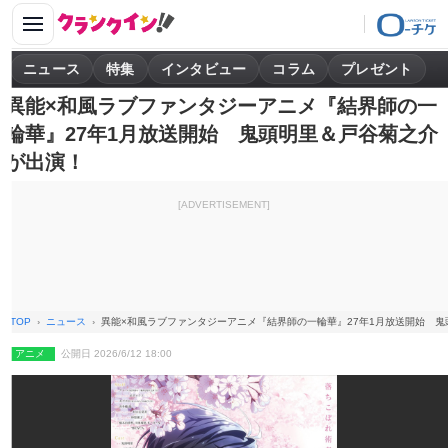
ニュース
特集
インタビュー
コラム
プレゼント
異能×和風ラブファンタジーアニメ『結界師の一
輪華』27年1月放送開始 鬼頭明里＆戸谷菊之介
が出演！
[ADVERTISEMENT]
TOP
ニュース
異能×和風ラブファンタジーアニメ『結界師の一輪華』27年1月放送開始 鬼
アニメ
公開日 2026/6/12 18:00