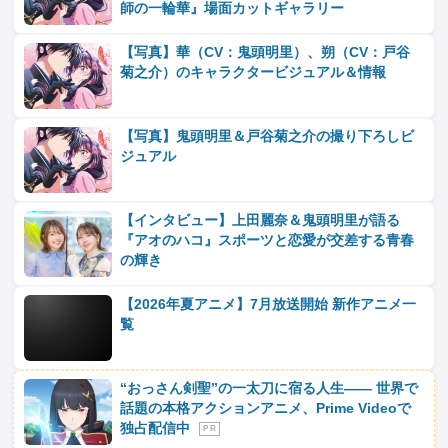
師の一輪華』場面カットギャラリー
【写真】華（CV：鬼頭明里）、朔（CV：戸谷
菊之介）のキャラクタービジュアル＆情報
【写真】鬼頭明里＆戸谷菊之介の撮り下ろしビ
ジュアル
【インタビュー】上田麗奈＆鬼頭明里が語る
『アオのハコ』スポーツと恋愛が交差する青春
の輝き
【2026年夏アニメ】7月放送開始 新作アニメ一
覧
“おっさん剣聖”の一太刀に宿る人生―― 世界で
話題の本格アクションアニメ、Prime Videoで
独占配信中
P R