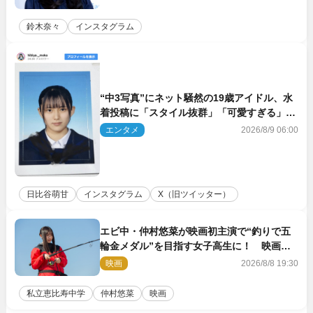
鈴木奈々
インスタグラム
“中3写真”にネット騒然の19歳アイドル、水
着投稿に「スタイル抜群」「可愛すぎる」と
絶賛の声
エンタメ
2026/8/9 06:00
日比谷萌甘
インスタグラム
X（旧ツイッター）
エビ中・仲村悠菜が映画初主演で“釣りで五
輪金メダル”を目指す女子高生に！ 映画
『つりこまち』今秋公開
映画
2026/8/8 19:30
私立恵比寿中学
仲村悠菜
映画