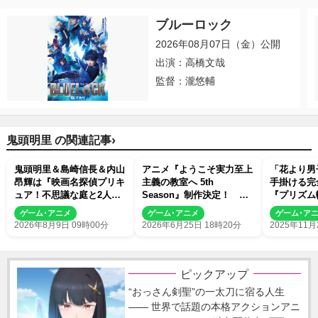
ブルーロック
2026年08月07日（金）公開
出演：高橋文哉
監督：瀧悠輔
›
鬼頭明里 の関連記事
鬼頭明里＆島崎信長＆内山
アニメ『ようこそ実力至上
「花より男
昂輝は『映画名探偵プリキ
主義の教室へ 5th
手掛ける完
ュア！不思議な庭と2人の
Season』制作決定！ 描
『プリズム輪
秘密』ゲスト声優に決定
きおろしアニメビジュアル
年1月15日よ
ゲーム･アニメ
ゲーム･アニメ
ゲーム･ア
解禁
配信 ロン
2026年8月9日 09時00分
2026年6月25日 18時20分
2025年11月
る大貴族と
ピックアップ
“おっさん剣聖”の一太刀に宿る人生
―― 世界で話題の本格アクションアニ