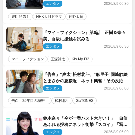
議”へ
エンタメ
2026/8/9 06:30
豊臣兄弟！
NHK大河ドラマ
仲野太賀
『マイ・フィクション』第6話 正樹＆奈々
美、香坂に接触を試みる
エンタメ
2026/8/9 06:30
マイ・フィクション
玉森裕太
Kis‐My‐Ft2
『告白』“爽太”松村北斗、“麻里子”岡崎紗絵
とまさかの急接近 ネット興奮「その反応
は」「いいの!?」（ネタバレあり）
エンタメ
2026/8/9 06:00
告白－25年目の秘密－
松村北斗
SixTONES
鈴木奈々「今が一番バスト大きい！」 自信
あふれる投稿にネット衝撃「スゴイ」「写真
集を出して欲しい」
エンタメ
2026/8/9 06:00