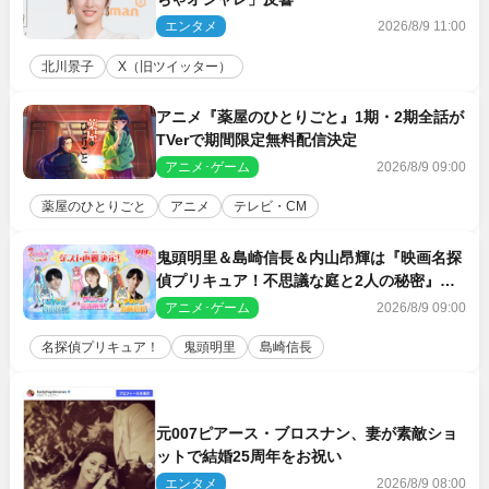
エンタメ
2026/8/9 11:00
北川景子
X（旧ツイッター）
アニメ『薬屋のひとりごと』1期・2期全話が
TVerで期間限定無料配信決定
アニメ･ゲーム
2026/8/9 09:00
薬屋のひとりごと
アニメ
テレビ・CM
鬼頭明里＆島崎信長＆内山昂輝は『映画名探
偵プリキュア！不思議な庭と2人の秘密』ゲ
スト声優に決定
アニメ･ゲーム
2026/8/9 09:00
名探偵プリキュア！
鬼頭明里
島崎信長
元007ピアース・ブロスナン、妻が素敵ショ
ットで結婚25周年をお祝い
エンタメ
2026/8/9 08:00