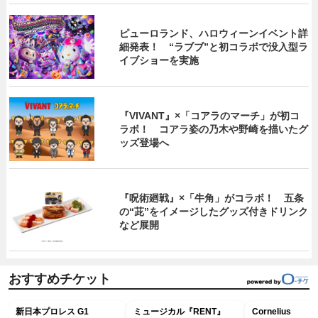
ピューロランド、ハロウィーンイベント詳
細発表！ “ラブブ”と初コラボで没入型ラ
イブショーを実施
『VIVANT』×「コアラのマーチ」が初コ
ラボ！ コアラ姿の乃木や野崎を描いたグ
ッズ登場へ
『呪術廻戦』×「牛角」がコラボ！ 五条
の“茈”をイメージしたグッズ付きドリンク
など展開
おすすめチケット
新日本プロレス G1
ミュージカル『RENT』
Cornelius