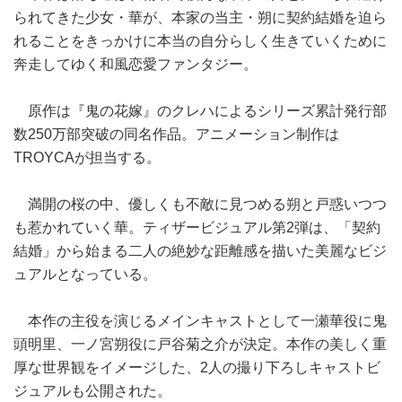
られてきた少女・華が、本家の当主・朔に契約結婚を迫ら
れることをきっかけに本当の自分らしく生きていくために
奔走してゆく和風恋愛ファンタジー。
原作は『鬼の花嫁』のクレハによるシリーズ累計発行部
数250万部突破の同名作品。アニメーション制作は
TROYCAが担当する。
満開の桜の中、優しくも不敵に見つめる朔と戸惑いつつ
も惹かれていく華。ティザービジュアル第2弾は、「契約
結婚」から始まる二人の絶妙な距離感を描いた美麗なビジ
ュアルとなっている。
本作の主役を演じるメインキャストとして一瀬華役に鬼
頭明里、一ノ宮朔役に戸谷菊之介が決定。本作の美しく重
厚な世界観をイメージした、2人の撮り下ろしキャストビ
ジュアルも公開された。