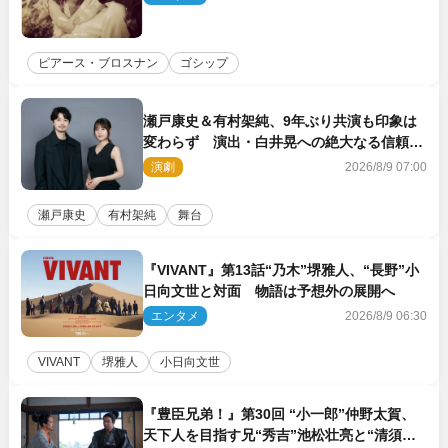
ピアース・ブロスナン
ゴシップ
瀬戸康史＆有村架純、9年ぶり共演も印象は
変わらず 演出・白井晃への絶大なる信頼を
胸に舞台『キュー』に挑む
演劇
2026/8/9 07:00
瀬戸康史
有村架純
舞台
『VIVANT』第13話“乃木”堺雅人、“長野”小
日向文世と対面 物語は予想外の展開へ
エンタメ
2026/8/9 06:30
VIVANT
堺雅人
小日向文世
『豊臣兄弟！』第30回 “小一郎”仲野太賀、
天下人を目指す兄“秀吉”池松壮亮と“清須会