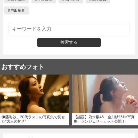
#
与田祐希
検索する
おすすめフォト
伊藤彩沙、20代ラストの写真集で見せ
【話題】乃木坂46・金川紗耶1st写真
た“大人の甘さ”
集、ランジェリーカット公開！