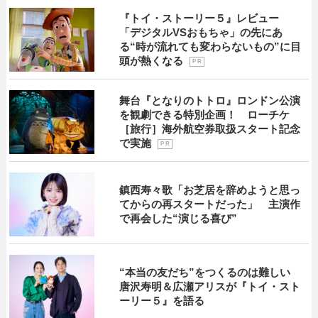
『トイ・ストーリー５』レビュー
「デジタルVSおもちゃ」の先にあ
る“時が流れても変わらないもの”に目
頭が熱くなる
P R
舞台『となりのトトロ』ロンドン公演
を観劇できる特別企画！ ローチケ
［旅行］海外航空券取扱スタート記念
で実施
P R
鎮西寿々歌「お芝居を辞めようと思っ
てからの再スタートだった」 主演作
で再会した“演じる喜び”
“本当の友だち”をつくるのは難しい
唐沢寿明＆広瀬アリスが『トイ・スト
ーリー５』を語る