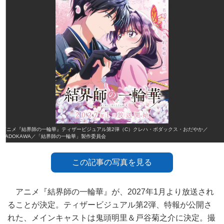
アニメ『結界師の一輪華』ティザービジュアル第2弾（C）クレハ・ボダックス・おだやか／
KADOKAWA／「結界師の一輪華」製作委員会
この記事の写真を見る
アニメ『結界師の一輪華』が、2027年1月より放送され
ることが決定。ティザービジュアル第2弾、特報が公開さ
れた、メインキャストは鬼頭明里＆戸谷菊之介に決定。撮