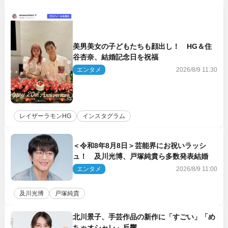
美男美女の子どもたちも顔出し！ HG＆住
谷杏奈、結婚記念日を祝福
エンタメ
2026/8/9 11:30
レイザーラモンHG
インスタグラム
＜令和8年8月8日＞芸能界にお祝いラッシ
ュ！ 及川光博、戸塚純貴ら多数発表結婚
エンタメ
2026/8/9 11:00
及川光博
戸塚純貴
北川景子、手芸作品の新作に「すごい」「め
ちゃオシャレ」反響