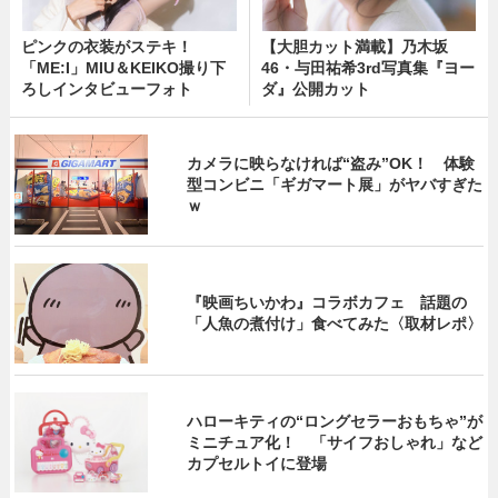
ピンクの衣装がステキ！
【大胆カット満載】乃木坂
「ME:I」MIU＆KEIKO撮り下
46・与田祐希3rd写真集『ヨー
ろしインタビューフォト
ダ』公開カット
カメラに映らなければ“盗み”OK！ 体験
型コンビニ「ギガマート展」がヤバすぎた
ｗ
『映画ちいかわ』コラボカフェ 話題の
「人魚の煮付け」食べてみた〈取材レポ〉
ハローキティの“ロングセラーおもちゃ”が
ミニチュア化！ 「サイフおしゃれ」など
カプセルトイに登場