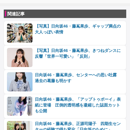
関連記事
【写真】日向坂46・藤嶌果歩、ギャップ満点の
大人っぽい表情
【写真】日向坂46・藤嶌果歩、きつねダンスに
反響「世界一可愛い」「反則」
日向坂46・藤嶌果歩、センターへの思い吐露
過去の葛藤も明かす
日向坂46・藤嶌果歩、「アップトゥボーイ」表
紙に登場 圧倒的透明感を凝縮した誌面カット
も公開
日向坂46・藤嶌果歩、正源司陽子 四期生セン
ターの経験で得た変化「日向坂のために」