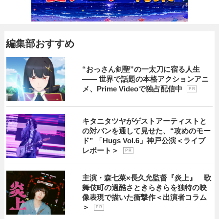
編集部おすすめ
“おっさん剣聖”の一太刀に宿る人生
―― 世界で話題の本格アクションアニ
メ、Prime Videoで独占配信中
P R
キタニタツヤがゲストアーティストと
の対バンを通して見せた、“攻めのモー
ド” 「Hugs Vol.6」神戸公演＜ライブ
レポート＞
P R
主演・森七菜×長久允監督『炎上』 歌
舞伎町の過酷さときらきらを独特の映
像表現で描いた衝撃作＜出演者コラム
＞
P R