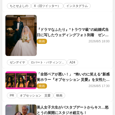
ちとせよしの
X（旧ツイッター）
インスタグラム
『ドラマなふたり』“トラウマ級”の結婚式当
日に写したウェディングフォト到着 ゼンデ
イヤ×ロバート・パティンソンのインタビュ
映画
2026/8/5 18:00
ー映像も
ゼンデイヤ
ロバート・パティンソ...
A24
「全部ベアが悪い！」 “怖いのに笑える”新感
覚ホラー『オブセッション 災愛』を女性たち
が本音で語る＜座談会＞
映画
2026/8/5 17:30
PR
オブセッション 災愛
映画
美人女子大生がバスタブデートからキス…怒
とうの展開にスタジオ総立ち！