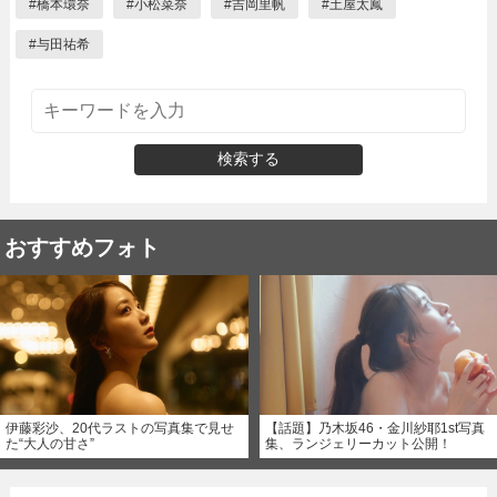
#
橋本環奈
#
小松菜奈
#
吉岡里帆
#
土屋太鳳
#
与田祐希
検索する
おすすめフォト
伊藤彩沙、20代ラストの写真集で見せ
【話題】乃木坂46・金川紗耶1st写真
た“大人の甘さ”
集、ランジェリーカット公開！