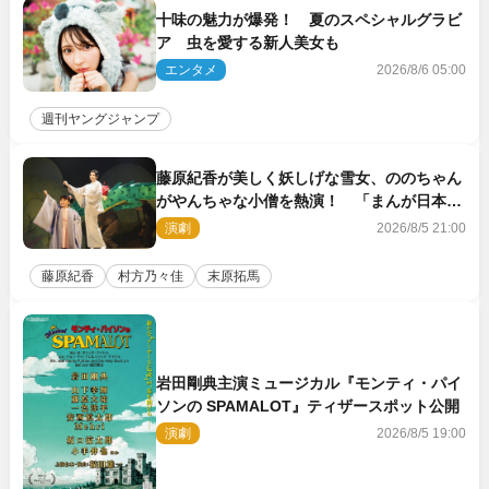
十味の魅力が爆発！ 夏のスペシャルグラビ
ア 虫を愛する新人美女も
エンタメ
2026/8/6 05:00
週刊ヤングジャンプ
藤原紀香が美しく妖しげな雪女、ののちゃん
がやんちゃな小僧を熱演！ 「まんが日本昔
ばなし」劇場開幕
演劇
2026/8/5 21:00
藤原紀香
村方乃々佳
末原拓馬
岩田剛典主演ミュージカル『モンティ・パイ
ソンの SPAMALOT』ティザースポット公開
演劇
2026/8/5 19:00