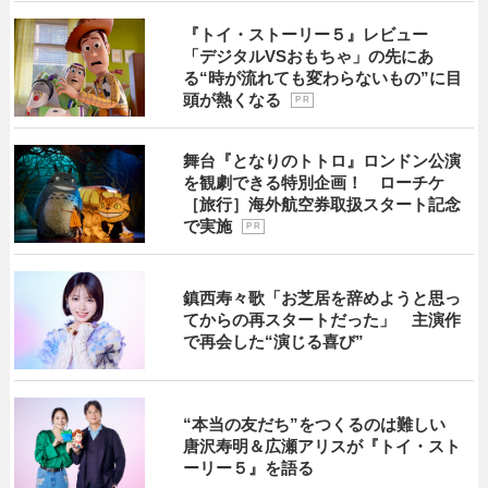
『トイ・ストーリー５』レビュー
「デジタルVSおもちゃ」の先にあ
る“時が流れても変わらないもの”に目
頭が熱くなる
P R
舞台『となりのトトロ』ロンドン公演
を観劇できる特別企画！ ローチケ
［旅行］海外航空券取扱スタート記念
で実施
P R
鎮西寿々歌「お芝居を辞めようと思っ
てからの再スタートだった」 主演作
で再会した“演じる喜び”
“本当の友だち”をつくるのは難しい
唐沢寿明＆広瀬アリスが『トイ・スト
ーリー５』を語る