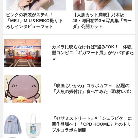
ピンクの衣装がステキ！
【大胆カット満載】乃木坂
「ME:I」MIU＆KEIKO撮り下
46・与田祐希3rd写真集『ヨー
ろしインタビューフォト
ダ』公開カット
カメラに映らなければ“盗み”OK！ 体験
型コンビニ「ギガマート展」がヤバすぎた
ｗ
『映画ちいかわ』コラボカフェ 話題の
「人魚の煮付け」食べてみた〈取材レポ〉
『セサミストリート』×「ジェラピケ」に
新作登場へ！ 「CPD HOOME」とのトリ
プルコラボを展開