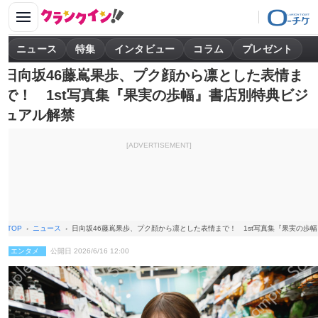
ニュース
特集
インタビュー
コラム
プレゼント
日向坂46藤嶌果歩、プク顔から凛とした表情ま
で！ 1st写真集『果実の歩幅』書店別特典ビジ
ュアル解禁
[ADVERTISEMENT]
TOP
ニュース
日向坂46藤嶌果歩、プク顔から凛とした表情まで！ 1st写真集『果実の歩
エンタメ
公開日 2026/6/16 12:00