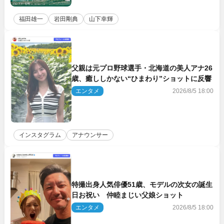
福田雄一
岩田剛典
山下幸輝
父親は元プロ野球選手・北海道の美人アナ26
歳、癒ししかない“ひまわり”ショットに反響
エンタメ
2026/8/5 18:00
インスタグラム
アナウンサー
特撮出身人気俳優51歳、モデルの次女の誕生
日お祝い 仲睦まじい父娘ショット
エンタメ
2026/8/5 18:00