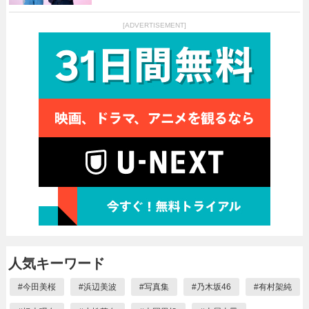
[ADVERTISEMENT]
人気キーワード
#
今田美桜
#
浜辺美波
#
写真集
#
乃木坂46
#
有村架純