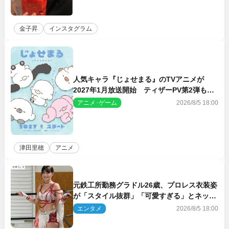
金子昇
インスタグラム
人気キャラ『じょせまる』のTVアニメが
2027年1月放送開始 ティザーPV第2弾も解
禁に
アニメ･ゲーム
2026/8/5 18:00
津田里穂
アニメ
元鉄工所勤務グラドル26歳、プロレス衣装姿
が「スタイル抜群」「可愛すぎる」とネット
衝撃
エンタメ
2026/8/5 18:00