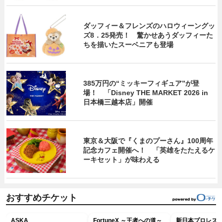
ダッフィー＆フレンズのハロウィーングッ
ズ8．25発売！ 驚かせあうダッフィーた
ちを描いたスーベニアも登場
385万円の“ミッキーフィギュア”が登
場！ 「Disney THE MARKET 2026 in
日本橋三越本店」開催
東京＆大阪で『くまのプーさん』100周年
記念カフェ開催へ！ 「英雄をたたえるケ
ーキセット」が味わえる
おすすめチケット
ASKA
FortuneX ～王者への道～
新日本プロレス G