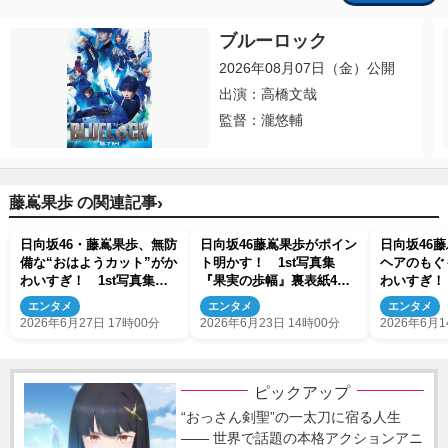
ブルーロック
2026年08月07日（金）公開
出演：高橋文哉
監督：瀧悠輔
›
藤嶌果歩 の関連記事
日向坂46・藤嶌果歩、無防
日向坂46藤嶌果歩がポイン
日向坂46
備な“おはようカット”がか
ト明かす！ 1st写真集
ヘアのもぐ
わいすぎ！ 1st写真集よ
『果実の歩幅』裏表紙4種
わいすぎ！
り先行解禁
解禁
ら先行解禁
エンタメ
エンタメ
エンタメ
2026年6月27日 17時00分
2026年6月23日 14時00分
2026年6月1
ピックアップ
“おっさん剣聖”の一太刀に宿る人生
―― 世界で話題の本格アクションアニ