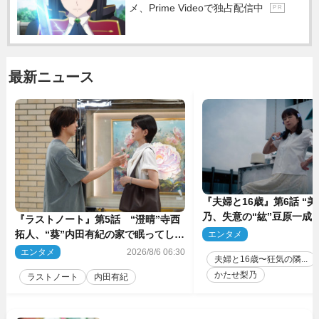
メ、Prime Videoで独占配信中
P R
最新ニュース
『夫婦と16歳』第6話 “
乃、失意の“紘”豆原一成
『ラストノート』第5話 “澄晴”寺西
プレゼント
拓人、“葵”内田有紀の家で眠ってしま
エンタメ
2
う
エンタメ
2026/8/6 06:30
夫婦と16歳〜狂気の隣...
かたせ梨乃
ラストノート
内田有紀