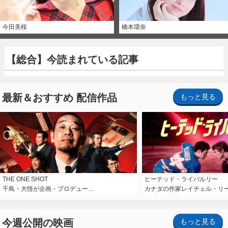
今田美桜
橋本環奈
【総合】今読まれている記事
最新＆おすすめ 配信作品
もっと見る
THE ONE SHOT
ヒーテッド・ライバルリー
千鳥・大悟が企画・プロデュー…
カナダの作家レイチェル・リ
今週公開の映画
もっと見る