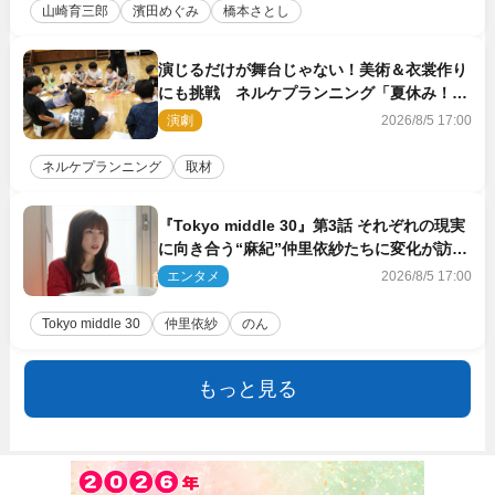
山崎育三郎
濱田めぐみ
橋本さとし
演じるだけが舞台じゃない！美術＆衣裳作り
にも挑戦 ネルケプランニング「夏休み！オ
ン・ワークショップ2026」レポート【4日
演劇
2026/8/5 17:00
目】
ネルケプランニング
取材
『Tokyo middle 30』第3話 それぞれの現実
に向き合う“麻紀”仲里依紗たちに変化が訪れ
る
エンタメ
2026/8/5 17:00
Tokyo middle 30
仲里依紗
のん
もっと見る