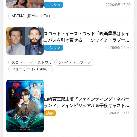
エンタメ
2026/8/5 17:30
ABEMA（旧AbemaTV）
スコット・イーストウッド「映画業界はサイ
コパスを引き寄せる」 シャイア・ラブーフ
との過去作でのトラブルを振り返る
エンタメ
2026/8/5 17:20
スコット・イーストウ...
シャイア・ラブーフ
フューリー（2014年）
山崎育三郎主演『ファインディング・ネバー
ランド』メインビジュアル＆子役キャスト解
禁！
演劇
2026/8/5 17:00