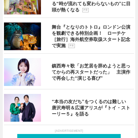
る“時が流れても変わらないもの”に目
頭が熱くなる
P R
舞台『となりのトトロ』ロンドン公演
を観劇できる特別企画！ ローチケ
［旅行］海外航空券取扱スタート記念
で実施
P R
鎮西寿々歌「お芝居を辞めようと思っ
てからの再スタートだった」 主演作
で再会した“演じる喜び”
“本当の友だち”をつくるのは難しい
唐沢寿明＆広瀬アリスが『トイ・スト
ーリー５』を語る
[ADVERTISEMENT]