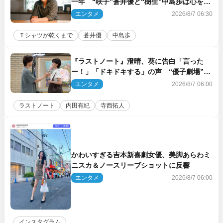
一年 “咲子”蒼井優と“樹生”中島歩は心を許
しあえる関係に
エンタメ
2026/8/7 06:30
Ｔシャツが乾くまで
蒼井優
中島歩
『ラストノート』澄晴、葵に告白「言った
ー！」「ドキドキする」の声 “優子劇場”も
話題
エンタメ
2026/8/7 06:00
ラストノート
内田有紀
寺西拓人
かわいすぎる吉本新喜劇女優、美脚あらわミ
ニスカ＆ノースリーブショットに反響
エンタメ
2026/8/7 06:00
インスタグラム