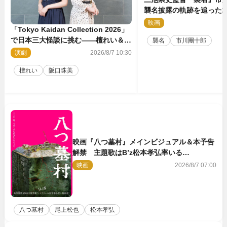
襲名披露の軌跡を追った場
点解禁！
映画
2
「Tokyo Kaidan Collection 2026」
で日本三大怪談に挑む――檀れい＆阪
襲名
市川團十郎
口珠美が語る「牡丹灯籠」の新たな魅
演劇
2026/8/7 10:30
力
檀れい
阪口珠美
映画『八つ墓村』メインビジュアル＆本予告
解禁 主題歌はB’z松本孝弘率いる
TMG「DOOM」に決定
映画
2026/8/7 07:00
八つ墓村
尾上松也
松本孝弘