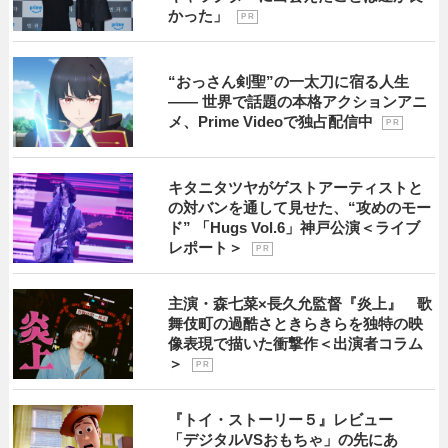
かった」
P R
“おっさん剣聖”の一太刀に宿る人生
―― 世界で話題の本格アクションアニ
メ、Prime Videoで独占配信中
P R
キタニタツヤがゲストアーティストと
の対バンを通して見せた、“攻めのモー
ド” 「Hugs Vol.6」神戸公演＜ライブ
レポート＞
P R
主演・森七菜×長久允監督『炎上』 歌
舞伎町の過酷さときらきらを独特の映
像表現で描いた衝撃作＜出演者コラム
＞
P R
『トイ・ストーリー５』レビュー
「デジタルVSおもちゃ」の先にあ