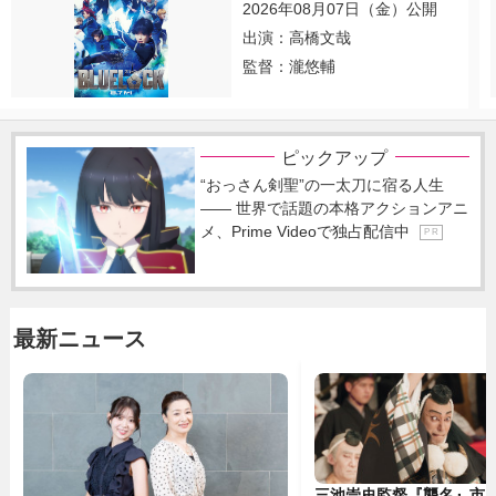
2026年08月07日（金）公開
出演：高橋文哉
監督：瀧悠輔
ピックアップ
“おっさん剣聖”の一太刀に宿る人生
―― 世界で話題の本格アクションアニ
メ、Prime Videoで独占配信中
P R
最新ニュース
三池崇史監督『襲名』市