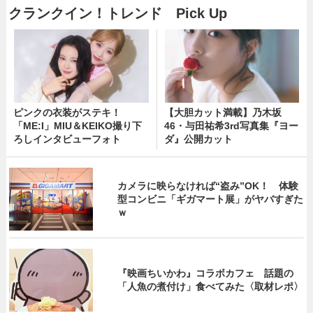
クランクイン！トレンド Pick Up
ピンクの衣装がステキ！
【大胆カット満載】乃木坂
「ME:I」MIU＆KEIKO撮り下
46・与田祐希3rd写真集『ヨー
ろしインタビューフォト
ダ』公開カット
カメラに映らなければ“盗み”OK！ 体験
型コンビニ「ギガマート展」がヤバすぎた
ｗ
『映画ちいかわ』コラボカフェ 話題の
「人魚の煮付け」食べてみた〈取材レポ〉