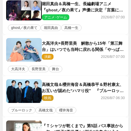
堀田真由＆高橋一生、長編劇場アニメ
『ghost／夜の果て』声優に決定「言葉には
できない沢山の感情を思い出しました」
アニメ･ゲーム
2026/8/7 07:00
ghost／夜の果て
堀田真由
高橋一生
大高洋夫×長野里美 解散から15年「第三舞
台」はいつでも当時に戻れる関係「やっぱり
他の方たちとは違います」
演劇
2026/8/7 07:00
大高洋夫
長野里美
舞台
高橋文哉＆櫻井海音＆高橋恭平＆野村康太、
お互いが認めた“ハマり役” 『ブルーロッ
ク』で築いた最高のチームワーク
映画
2026/8/7 06:30
ブルーロック
高橋文哉
櫻井海音
『Ｔシャツが乾くまで』第5話 バス事故から