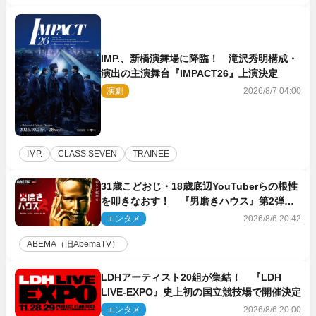
IMP.、新橋演舞場に降臨！ 滝沢秀明構成・
演出の主演舞台『IMPACT26』上演決定
演劇
2026/8/7 04:00
IMP.
CLASS SEVEN
TRAINEE
31歳こどおじ・18歳底辺YouTuberらの根性
を叩きなおす！ 『男磨きハウス』第2弾コ
ーチ陣発表
エンタメ
2026/8/6 20:42
ABEMA（旧AbemaTV）
LDHアーティスト20組が集結！ 『LDH
LIVE‐EXPO』史上初の国立競技場で開催決定
エンタメ
2026/8/6 20:00