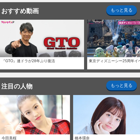
おすすめ動画
もっと見る
『GTO』連ドラが28年ぶり復活
東京ディズニーシー25周年イ
注目の人物
もっと見る
今田美桜
橋本環奈