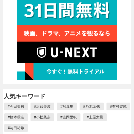
人気キーワード
#
今田美桜
#
浜辺美波
#
写真集
#
乃木坂46
#
有村架純
#
橋本環奈
#
小松菜奈
#
吉岡里帆
#
土屋太鳳
#
与田祐希