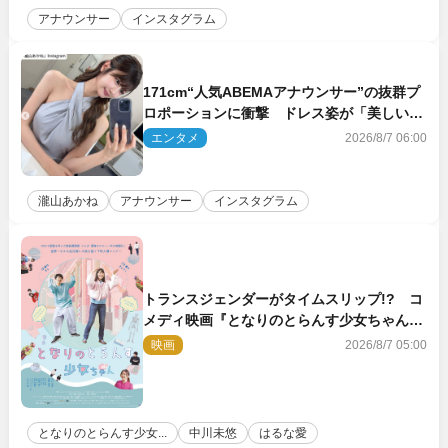
アナウンサー
インスタグラム
171cm“人気ABEMAアナウンサー”の抜群プ
ロポーションに衝撃 ドレス姿が「美しい」
「品がありすぎる」
エンタメ
2026/8/7 06:00
瀧山あかね
アナウンサー
インスタグラム
トランスジェンダーがタイムスリップ!? コ
メディ映画『となりのとらんす少女ちゃん』
11.7公開決定
映画
2026/8/7 05:00
となりのとらんす少女...
中川未悠
はるな愛