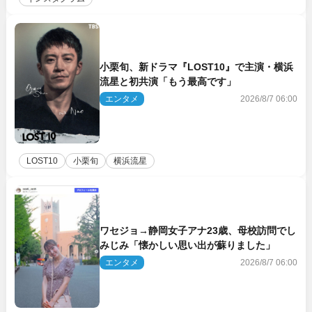
小栗旬、新ドラマ『LOST10』で主演・横浜
流星と初共演「もう最高です」
エンタメ
2026/8/7 06:00
LOST10
小栗旬
横浜流星
ワセジョ→静岡女子アナ23歳、母校訪問でし
みじみ「懐かしい思い出が蘇りました」
エンタメ
2026/8/7 06:00