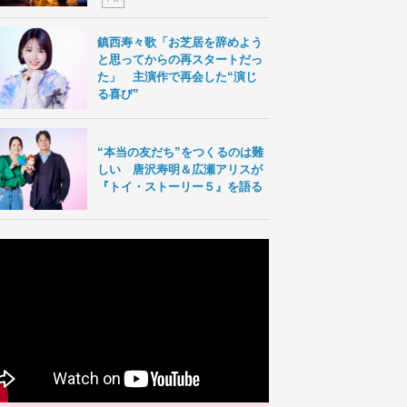
鎮西寿々歌「お芝居を辞めよう
と思ってからの再スタートだっ
た」 主演作で再会した“演じ
る喜び”
“本当の友だち”をつくるのは難
しい 唐沢寿明＆広瀬アリスが
『トイ・ストーリー５』を語る