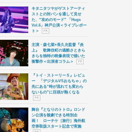
キタニタツヤがゲストアーティ
ストとの対バンを通して見せ
た、“攻めのモード” 「Hugs
Vol.6」神戸公演＜ライブレポー
ト＞
P R
主演・森七菜×長久允監督『炎
上』 歌舞伎町の過酷さときら
きらを独特の映像表現で描いた
衝撃作＜出演者コラム＞
P R
『トイ・ストーリー５』レビュ
ー 「デジタルVSおもちゃ」の
先にある“時が流れても変わら
ないもの”に目頭が熱くなる
P R
舞台『となりのトトロ』ロンド
ン公演を観劇できる特別企
画！ ローチケ［旅行］海外航
空券取扱スタート記念で実施
P R