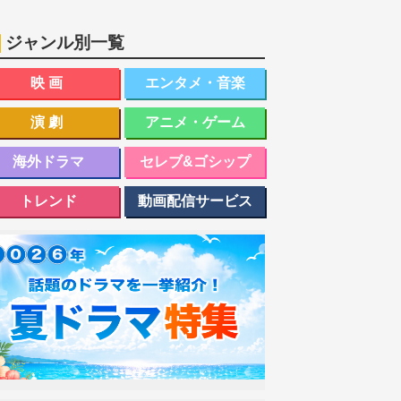
ジャンル別一覧
映画
エンタメ・音楽
演劇
アニメ・ゲーム
海外ドラマ
セレブ&ゴシップ
トレンド
動画配信サービス