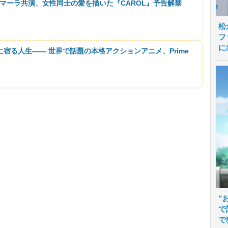
マーラ共演、女性同士の愛を描いた『CAROL』予告解禁
松
フ
に
に宿る人生―― 世界で話題の本格アクションアニメ、Prime
“
で
で