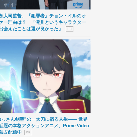
永大司監督、『犯罪者』チョン・イルのオ
ァー理由は？ 「滝川というキャラクター
出会えたことは運が良かった」
P R
おっさん剣聖”の一太刀に宿る人生―― 世界
話題の本格アクションアニメ、Prime Video
独占配信中
P R