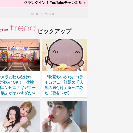
クランクイン！ YouTubeチャンネル ＞
[ADVERTISEMENT]
ピックアップ
カメラに映らなけれ
『映画ちいかわ』コラ
ば“盗み”OK！ 体験
ボカフェ 話題の「人
型コンビニ「ギガマー
魚の煮付け」食べてみ
ト展」がヤバすぎたｗ
た〈取材レポ〉