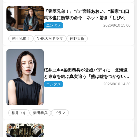
『豊臣兄弟！』“市”宮崎あおい、“勝家”山口
馬木也に衝撃の命令 ネット驚き「しびれた
なぁ」「激アツ!!」（ネタバレあり）
エンタメ
2026/8/10 15:00
豊臣兄弟！
NHK大河ドラマ
仲野太賀
桜井ユキ×柴田恭兵が父娘バディに 北海道
と東京を結ぶ真実追う『熊は嘘をつかない』
2027年春放送
エンタメ
2026/8/10 14:30
桜井ユキ
柴田恭兵
ドラマ