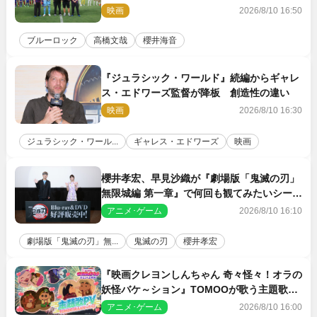
＆喜びの声到着
映画
2026/8/10 16:50
ブルーロック
高橋文哉
櫻井海音
『ジュラシック・ワールド』続編からギャレ
ス・エドワーズ監督が降板 創造性の違い
映画
2026/8/10 16:30
ジュラシック・ワール...
ギャレス・エドワーズ
映画
櫻井孝宏、早見沙織が『劇場版「鬼滅の刃」
無限城編 第一章』で何回も観てみたいシーン
とは？ イベントレポート到着
アニメ･ゲーム
2026/8/10 16:10
劇場版「鬼滅の刃」無...
鬼滅の刃
櫻井孝宏
『映画クレヨンしんちゃん 奇々怪々！オラの
妖怪バケ～ション』TOMOOが歌う主題歌
「大人になったら」PV解禁
アニメ･ゲーム
2026/8/10 16:00