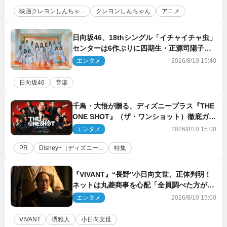
映画クレヨンしんちゃ...
クレヨンしんちゃん
アニメ
日向坂46、18thシングル「イチャイチャ虫」
センターは6作ぶりに四期生・正源司陽子
新ビジュアル解禁
エンタメ
2026/8/10 15:40
日向坂46
音楽
千鳥・大悟が贈る、ディズニープラス『THE
ONE SHOT』（ザ・ワンショット）徹底ガイ
ド！ 今のお笑い界に一石を投じる“真の笑
エンタメ
2026/8/10 15:00
い”を見る大会がついに開幕
PR
Disney+（ディズニー...
特集
『VIVANT』“長野”小日向文世、正体判明！
ネットは丸菱商事を心配「全員調べた方がい
い」「魔境すぎん？？」
エンタメ
2026/8/10 15:00
VIVANT
堺雅人
小日向文世