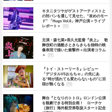
キタニタツヤがゲストアーティストと
の対バンを通して見せた、“攻めのモー
ド” 「Hugs Vol.6」神戸公演＜ライブ
レポート＞
P R
主演・森七菜×長久允監督『炎上』 歌
舞伎町の過酷さときらきらを独特の映
像表現で描いた衝撃作＜出演者コラム
＞
P R
『トイ・ストーリー５』レビュー
「デジタルVSおもちゃ」の先にあ
る“時が流れても変わらないもの”に目
頭が熱くなる
P R
舞台『となりのトトロ』ロンドン公演
を観劇できる特別企画！ ローチケ
［旅行］海外航空券取扱スタート記念