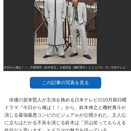
『今日から俺は！！』片桐智司（鈴木伸之）＆相良猛（磯村勇斗）ビジュアル（C）日本テレビ
この記事の写真を見る
俳優の賀来賢人が主演を務める日本テレビの10月期日曜
ドラマ『今日から俺は！！』から、鈴木伸之と磯村勇斗が
演じる最強最悪コンビのビジュアルが公開された。主人公
に立ちはだかる不良を演じる鈴木は「沢山笑ってもらえる
作品だと思います」とドラマの魅力を語っている。