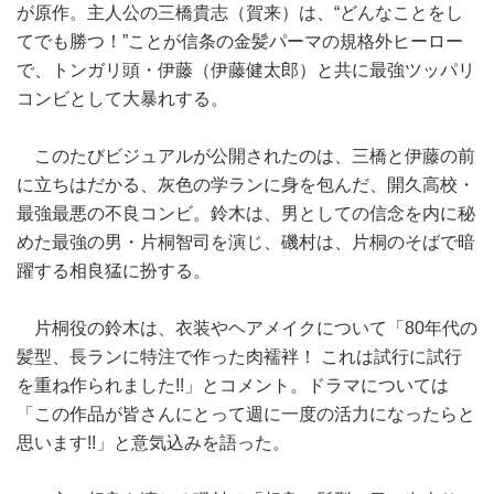
が原作。主人公の三橋貴志（賀来）は、“どんなことをし
てでも勝つ！”ことが信条の金髪パーマの規格外ヒーロー
で、トンガリ頭・伊藤（伊藤健太郎）と共に最強ツッパリ
コンビとして大暴れする。
このたびビジュアルが公開されたのは、三橋と伊藤の前
に立ちはだかる、灰色の学ランに身を包んだ、開久高校・
最強最悪の不良コンビ。鈴木は、男としての信念を内に秘
めた最強の男・片桐智司を演じ、磯村は、片桐のそばで暗
躍する相良猛に扮する。
片桐役の鈴木は、衣装やヘアメイクについて「80年代の
髪型、長ランに特注で作った肉襦袢！ これは試行に試行
を重ね作られました!!」とコメント。ドラマについては
「この作品が皆さんにとって週に一度の活力になったらと
思います!!」と意気込みを語った。