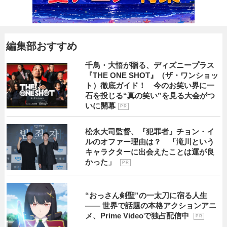
編集部おすすめ
千鳥・大悟が贈る、ディズニープラス
『THE ONE SHOT』（ザ・ワンショッ
ト）徹底ガイド！ 今のお笑い界に一
石を投じる“真の笑い”を見る大会がつ
いに開幕
P R
松永大司監督、『犯罪者』チョン・イ
ルのオファー理由は？ 「滝川という
キャラクターに出会えたことは運が良
かった」
P R
“おっさん剣聖”の一太刀に宿る人生
―― 世界で話題の本格アクションアニ
メ、Prime Videoで独占配信中
P R