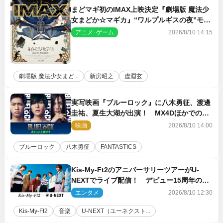
まどマギ初のIMAX上映決定『劇場版 魔法少
女まどか☆マギカ』“ワルプルギスの夜”モチ
ーフのIMAX版ポスターも完成
アニメ･ゲーム
2026/8/10 14:15
劇場版 魔法少女まど...
新房昭之
虚淵玄
実写映画『ブルーロック』に八木勇征、渡邊
圭祐、夏生大湖が出演！ MX4Dほかでの上
映＆応援上映も決定
映画
2026/8/10 14:00
ブルーロック
八木勇征
FANTASTICS
Kis‐My‐Ft2のアニバーサリーツアーがU‐
NEXTでライブ配信！ デビュー15周年の記
念日に開催される特別な公演
エンタメ
2026/8/10 12:30
Kis‐My‐Ft2
音楽
U‐NEXT（ユーネクスト...