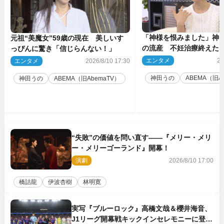
「神様を恨みました」神田
元祖“美魔女”59歳の現在 美しいす
の流産 不妊治療終えた
っぴんに驚き「信じらんない！」
エンタメ
20
エンタメ
2026/8/10 17:30
神田うの
ABEMA（旧A
神田うの
ABEMA（旧AbemaTV）
“失敗”の価値を問い直す――『メリー・メリ
ー・メリーゴーランド』開幕！
演劇
2026/8/10 17:00
橋詰龍
伊波杏樹
林明寛
実写『ブルーロック』高橋文哉＆櫻井海音、
J1リーグ開幕戦キックインセレモニーに登場