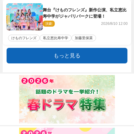
舞台『けものフレンズ』新作公演、私立恵比
寿中学がジャパリパークに登場！
演劇
2026/8/10 12:00
けものフレンズ
私立恵比寿中学
加藤里保菜
もっと見る