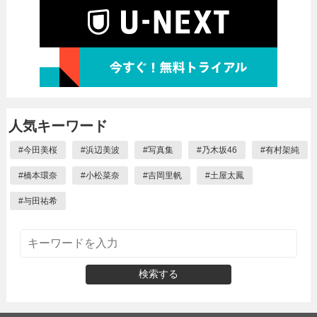
人気キーワード
#
今田美桜
#
浜辺美波
#
写真集
#
乃木坂46
#
有村架純
#
橋本環奈
#
小松菜奈
#
吉岡里帆
#
土屋太鳳
#
与田祐希
検索する