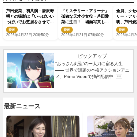
芦田愛菜、初共演・唐沢寿
『ミステリー・アリーナ』
全員、クセ
明との撮影は「いっぱいい
孤独な天才少女役・芦田愛
リー・アリ
っぱいでお芝居をさせてい
菜に注目！ 場面写真も解
明、芦田愛
ただいた」
禁
ラビジュ＆
映画
映画
映画
2026年4月22日 20時50分
2026年4月21日 07時00分
2026年4月2
ピックアップ
“おっさん剣聖”の一太刀に宿る人生
―― 世界で話題の本格アクションアニ
メ、Prime Videoで独占配信中
P R
最新ニュース