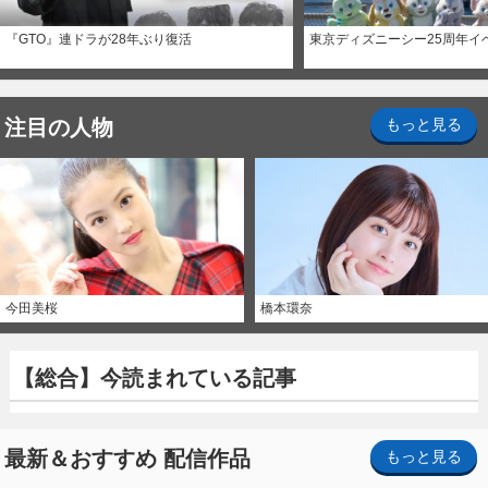
『GTO』連ドラが28年ぶり復活
東京ディズニーシー25周年イ
注目の人物
もっと見る
今田美桜
橋本環奈
【総合】今読まれている記事
最新＆おすすめ 配信作品
もっと見る