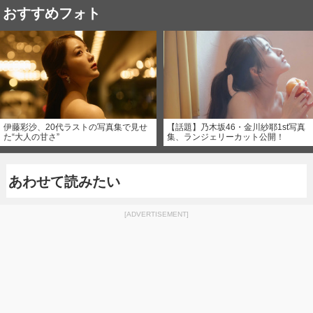
おすすめフォト
伊藤彩沙、20代ラストの写真集で見せ
【話題】乃木坂46・金川紗耶1st写真
た“大人の甘さ”
集、ランジェリーカット公開！
あわせて読みたい
[ADVERTISEMENT]