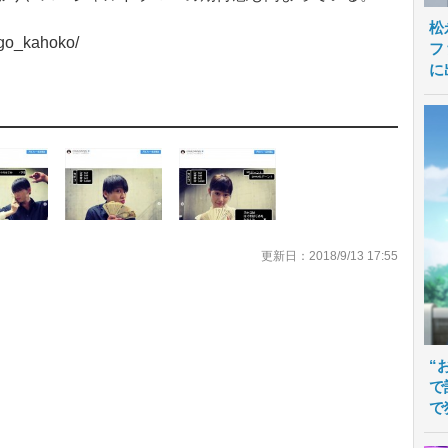
松
go_kahoko/
フ
に
更新日：2018/9/13 17:55
“
で
で