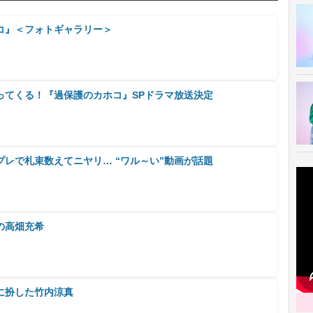
コ』＜フォトギャラリー＞
ってくる！『過保護のカホコ』SPドラマ放送決定
レで札束数えてニヤリ… “ワル～い”動画が話題
の高畑充希
に扮した竹内涼真