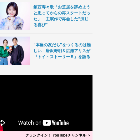
鎮西寿々歌「お芝居を辞めよう
と思ってからの再スタートだっ
た」 主演作で再会した“演じ
る喜び”
“本当の友だち”をつくるのは難
しい 唐沢寿明＆広瀬アリスが
『トイ・ストーリー５』を語る
クランクイン！ YouTubeチャンネル ＞