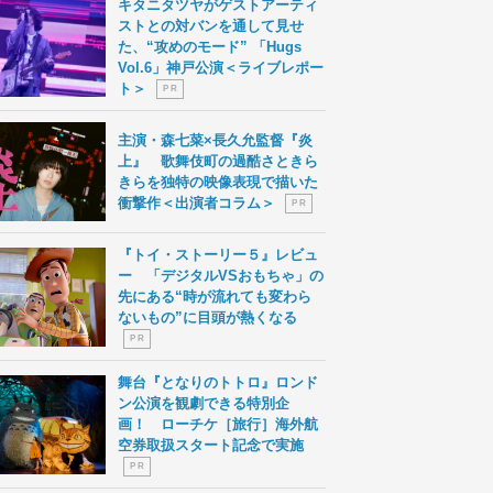
キタニタツヤがゲストアーティ
ストとの対バンを通して見せ
た、“攻めのモード” 「Hugs
Vol.6」神戸公演＜ライブレポー
ト＞
P R
主演・森七菜×長久允監督『炎
上』 歌舞伎町の過酷さときら
きらを独特の映像表現で描いた
衝撃作＜出演者コラム＞
P R
『トイ・ストーリー５』レビュ
ー 「デジタルVSおもちゃ」の
先にある“時が流れても変わら
ないもの”に目頭が熱くなる
P R
舞台『となりのトトロ』ロンド
ン公演を観劇できる特別企
画！ ローチケ［旅行］海外航
空券取扱スタート記念で実施
P R