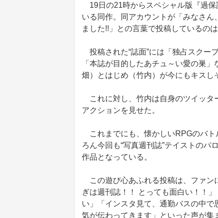
19日の21時からスペシャル版『過保
いる同作。同アカウントが「みなさん
ました!!」との言葉で投稿しているの
投稿された“誌面”には「独占スクー
「本誌が目的したあチュ～い愛の巣」
畑）とはじめ（竹内）が今にもキスし
これに対し、竹内は自身のツイッター
アクションを見せた。
これまでにも、懐かしいRPGのバト
ろん今回も“写真週刊誌”テイストのパ
作品となっている。
この遊び心あふれる投稿は、ファンに
ぎは週刊誌！！ とっても面白い！！」
い」「インスタ見て、通勤バスの中で
気が伝わってきます」といった声が集