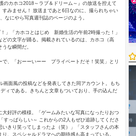
護のカホコ2018～ラブ＆ドリーム～』の放送を控えて
、すみません！ 放送まであと6日なのに、撮られちゃい
は、なにやら写真週刊誌のページのよう。
プ！」「カホコとはじめ 新婚生活の午前2時撮った！」
などの文字が踊る。掲載されているのは、カホコ（高
そうな瞬間だ。
で、「おーーいーー プライベートだそ！笑笑」とリ
ル画面風の投稿などを発表してきた同アカウント。もち
ロディである。きちんと文章もついており、手の込んだ
大好評の模様。「ゲームみたいな写真になったりおつ
「すっばらしい～ これからの2人もぜひ追跡してくださ
思いきり笑ってしまったよ（笑）」「スタッフさんの本
まり、スペシャルドラマへの期待感も高まっている。