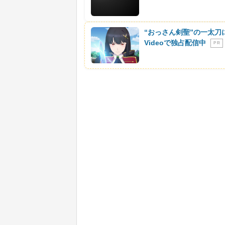
“おっさん剣聖”の一太刀
Videoで独占配信中
P R