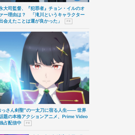
永大司監督、『犯罪者』チョン・イルのオ
ァー理由は？ 「滝川というキャラクター
出会えたことは運が良かった」
P R
おっさん剣聖”の一太刀に宿る人生―― 世界
話題の本格アクションアニメ、Prime Video
独占配信中
P R