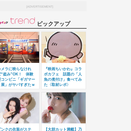
[ADVERTISEMENT]
ピックアップ
カメラに映らなけれ
『映画ちいかわ』コラ
ば“盗み”OK！ 体験
ボカフェ 話題の「人
型コンビニ「ギガマー
魚の煮付け」食べてみ
ト展」がヤバすぎたｗ
た〈取材レポ〉
ピンクの衣装がステ
【大胆カット満載】乃