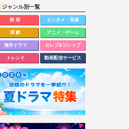
ジャンル別一覧
映画
エンタメ・音楽
演劇
アニメ・ゲーム
海外ドラマ
セレブ&ゴシップ
トレンド
動画配信サービス