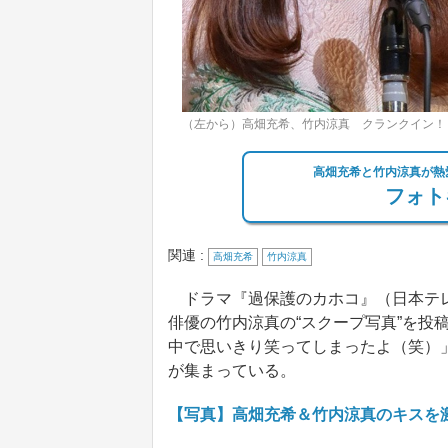
（左から）高畑充希、竹内涼真 クランクイン！
高畑充希と竹内涼真が熱愛
フォト
関連 :
高畑充希
竹内涼真
ドラマ『過保護のカホコ』（日本テレ
俳優の竹内涼真の“スクープ写真”を投
中で思いきり笑ってしまったよ（笑）
が集まっている。
【写真】高畑充希＆竹内涼真のキスを