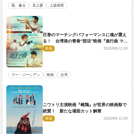
風、薫る
見上愛
上坂樹里
圧巻のマーチングパフォーマンスに魂が震え
る！ 台湾発の青春“部活”映画『進行曲 マー
チングボーイズ』予告解禁
映画
2026/8/6 11:00
マー・ジーシアン
映画
台湾
ニワトリ主演映画『雌鶏』が世界の映画祭で
絶賛！ 新たな場面カット解禁
映画
2026/8/6 11:00