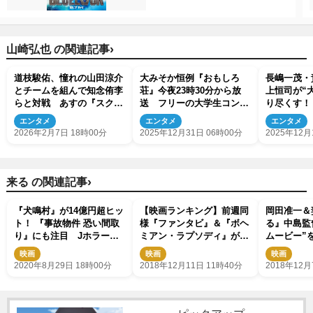
›
山崎弘也 の関連記事
道枝駿佑、憧れの山田涼介
大みそか恒例『おもしろ
長嶋一茂・
とチームを組んで知念侑李
荘』今夜23時30分から放
上恒司が“
らと対戦 あすの『スクー
送 フリーの大学生コンビ
り尽くす！
ル革命！』
から夫婦コンビまで、出演
ルトーク』
エンタメ
エンタメ
エンタメ
芸人をチェック！
2026年2月7日 18時00分
2025年12月31日 06時00分
2025年12月
›
来る の関連記事
『犬鳴村』が14億円超ヒッ
【映画ランキング】前週同
岡田准一＆
ト！ 『事故物件 恐い間取
様『ファンタビ』＆『ボヘ
る』中島監
り』にも注目 Jホラーの
ミアン・ラプソディ』がワ
ムービー”
現在地とは
ンツー 『来る』は3位発進
映画
映画
映画
2020年8月29日 18時00分
2018年12月11日 11時40分
2018年12月