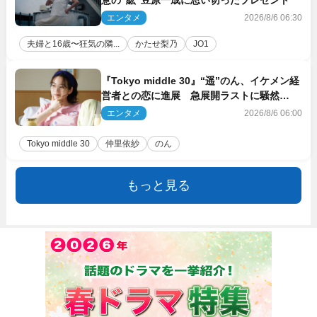
意の“紘”豆原一成に思い切ったプレゼント
エンタメ
2026/8/6 06:30
夫婦と16歳〜狂気の隣...
かたせ梨乃
JO1
『Tokyo middle 30』“遥”のん、イケメン経
営者との恋に進展 急展開ラストに騒然
「え…いきなり」「嫌な予感」
エンタメ
2026/8/6 06:00
Tokyo middle 30
仲里依紗
のん
もっと見る