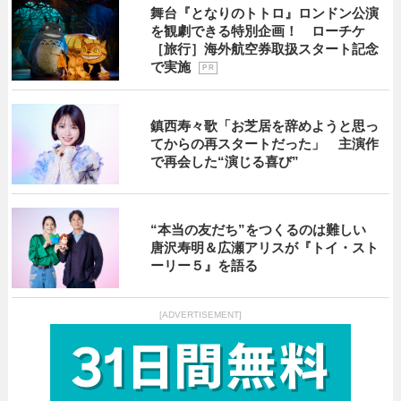
舞台『となりのトトロ』ロンドン公演
を観劇できる特別企画！ ローチケ
［旅行］海外航空券取扱スタート記念
で実施
P R
鎮西寿々歌「お芝居を辞めようと思っ
てからの再スタートだった」 主演作
で再会した“演じる喜び”
“本当の友だち”をつくるのは難しい
唐沢寿明＆広瀬アリスが『トイ・スト
ーリー５』を語る
[ADVERTISEMENT]