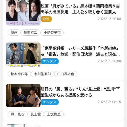
映画『月がみている』黒木瞳＆西岡徳馬＆吉
田羊の出演決定 主人公を取り巻く重要人物
を演じる
映画
2026/8/6 10:00
映画
毎熊克哉
小島梨里杏
「鬼平犯科帳」シリーズ最新作『本所の銕』
＆『密告』放送・配信日決定 過去と現在が
繋がるビジュアルも解禁
エンタメ
2026/8/6 10:00
松本幸四郎
市川染五郎
山口馬木也
明日の『風、薫る』“りん”見上愛、“黒川”平
埜生成からある提案を受ける
エンタメ
2026/8/6 08:15
風、薫る
見上愛
上坂樹里