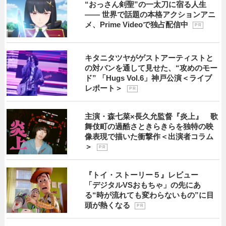
“おっさん剣聖”の一太刀に宿る人生
―― 世界で話題の本格アクションアニ
メ、Prime Videoで独占配信中
P R
キタニタツヤがゲストアーティストと
の対バンを通して見せた、“攻めのモー
ド” 「Hugs Vol.6」神戸公演＜ライブ
レポート＞
P R
主演・森七菜×長久允監督『炎上』 歌
舞伎町の過酷さときらきらを独特の映
像表現で描いた衝撃作＜出演者コラム
＞
P R
『トイ・ストーリー５』レビュー
「デジタルVSおもちゃ」の先にあ
る“時が流れても変わらないもの”に目
頭が熱くなる
P R