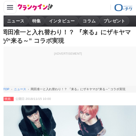
ニュース
特集
インタビュー
コラム
プレゼント
岡田准一と入れ替わり！？ 『来る』にザキヤマ
が“来る～” コラボ実現
[ADVERTISEMENT]
TOP
ニュース
岡田准一と入れ替わり！？ 『来る』にザキヤマが“来る～” コラボ実現
映画
公開日 2018/11/15 10:00