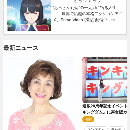
ピックアップ
“おっさん剣聖”の一太刀に宿る人生
―― 世界で話題の本格アクションアニ
メ、Prime Videoで独占配信中
P R
最新ニュース
連載20周年記念イベント
キングダム』に舞台版カ
那が潜入！【密着レポー
演劇
2
キングダム
森莉那