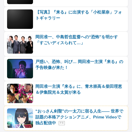
【写真】『来る』に出演する「小松菜奈」フォ
トギャラリー
岡田准一、中島哲也監督への“恐怖”を明かす
「すごいディスられて…」
戸惑い、恐怖、叫び… 岡田准一主演『来る』の
予告映像が来た！
岡田准一主演『来る』に、青木崇高＆柴田理恵
＆伊集院光＆太賀が来る
“おっさん剣聖”の一太刀に宿る人生―― 世界で
話題の本格アクションアニメ、Prime Videoで
独占配信中
P R