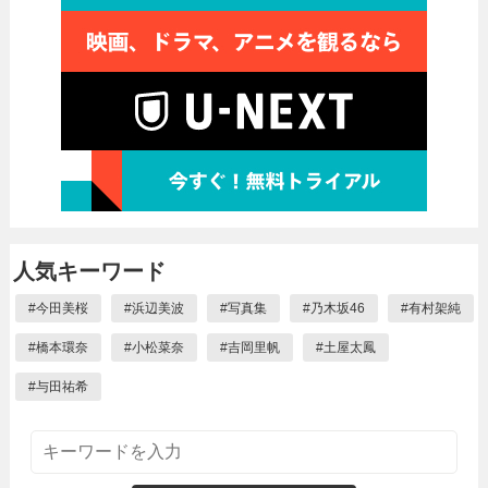
人気キーワード
#
今田美桜
#
浜辺美波
#
写真集
#
乃木坂46
#
有村架純
#
橋本環奈
#
小松菜奈
#
吉岡里帆
#
土屋太鳳
#
与田祐希