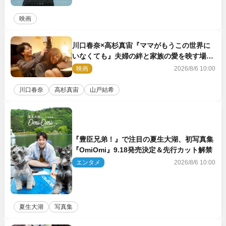
映画
川口春奈×高杉真宙『ママがもうこの世界に
いなくても』夫婦の絆と家族の愛を映す場面
写真公開
映画
2026/8/6 10:00
川口春奈
高杉真宙
山戸結希
『豊臣兄弟！』で注目の夏生大湖、初写真集
『OmiOmi』9.18発売決定＆先行カット解禁
エンタメ
2026/8/6 10:00
夏生大湖
写真集