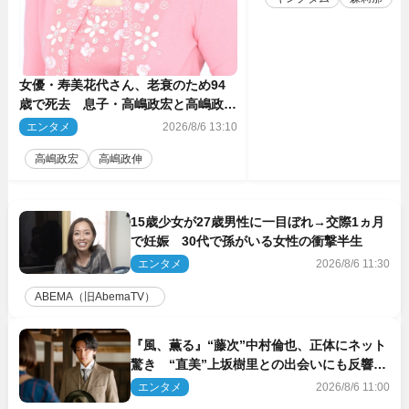
女優・寿美花代さん、老衰のため94
歳で死去 息子・高嶋政宏と高嶋政伸
がコメント「いつもユーモアを忘れな
エンタメ
2026/8/6 13:10
い明るく優しい母でした」
高嶋政宏
高嶋政伸
15歳少女が27歳男性に一目ぼれ→交際1ヵ月
で妊娠 30代で孫がいる女性の衝撃半生
エンタメ
2026/8/6 11:30
ABEMA（旧AbemaTV）
『風、薫る』“藤次”中村倫也、正体にネット
驚き “直美”上坂樹里との出会いにも反響
「力になってくれそう」「仲良くしなよ！」
エンタメ
2026/8/6 11:00