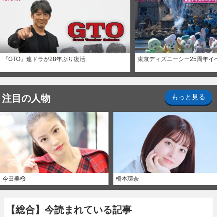
『GTO』連ドラが28年ぶり復活
東京ディズニーシー25周年イ
注目の人物
もっと見る
今田美桜
橋本環奈
【総合】今読まれている記事