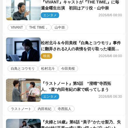
『VIVANT』キャストが『THE TIME,』に毎
週金曜生出演 初回はアリ役・山中崇
エンタメ
2026/8/6 08:00
VIVANT
THE TIME，
山中崇
松村北斗＆今田美桜『白鳥とコウモリ』事件
に翻弄される2人の表情を切り取った場面写
真解禁
映画
2026/8/6 08:00
白鳥とコウモリ
松村北斗
今田美桜
『ラストノート』第5話 “澄晴”寺西拓
人、“葵”内田有紀の家で眠ってしまう
エンタメ
2026/8/6 06:30
ラストノート
内田有紀
寺西拓人
『夫婦と16歳』第6話 “美子”かたせ梨乃、失