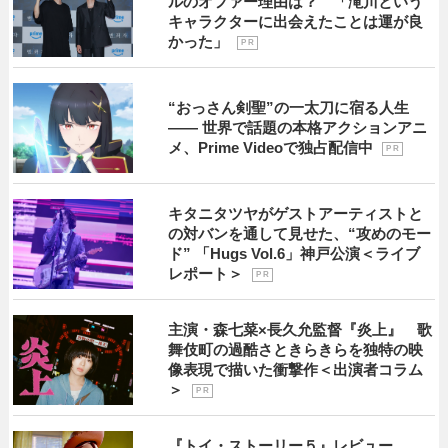
ルのオファー理由は？ 「滝川という
キャラクターに出会えたことは運が良
かった」
P R
“おっさん剣聖”の一太刀に宿る人生
―― 世界で話題の本格アクションアニ
メ、Prime Videoで独占配信中
P R
キタニタツヤがゲストアーティストと
の対バンを通して見せた、“攻めのモー
ド” 「Hugs Vol.6」神戸公演＜ライブ
レポート＞
P R
主演・森七菜×長久允監督『炎上』 歌
舞伎町の過酷さときらきらを独特の映
像表現で描いた衝撃作＜出演者コラム
＞
P R
『トイ・ストーリー５』レビュー