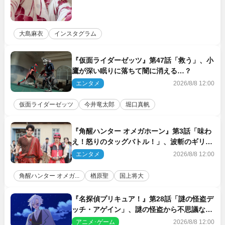
大島麻衣
インスタグラム
『仮面ライダーゼッツ』第47話「救う」、小
鷹が深い眠りに落ちて闇に消える…？
エンタメ
2026/8/8 12:00
仮面ライダーゼッツ
今井竜太郎
堀口真帆
『角醒ハンター オメガホーン』第3話「味わ
え！怒りのタッグバトル！」、波斬のギリコ
がハンターバトルを挑んできた！
エンタメ
2026/8/8 12:00
角醒ハンター オメガ...
楢原聖
国上将大
『名探偵プリキュア！』第28話「謎の怪盗デ
ッチ・アゲイン」、謎の怪盗から不思議な予
告状が届く
アニメ･ゲーム
2026/8/8 12:00