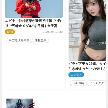
エビ中・仲村悠菜が映画初主演で“釣
りで五輪金メダル”を目指す女子高生
に！ 映画『つりこまち』今秋公開
映画
2026/8/8 19:30
私立恵比寿中学
仲村悠菜
グラビア美女29歳、タイ
引き締まった“へそ出し”
「可愛い過ぎる」
エンタメ
2
天羽希純
インスタグラ