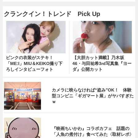
クランクイン！トレンド Pick Up
ピンクの衣装がステキ！
【大胆カット満載】乃木坂
「ME:I」MIU＆KEIKO撮り下
46・与田祐希3rd写真集『ヨー
ろしインタビューフォト
ダ』公開カット
カメラに映らなければ“盗み”OK！ 体験
型コンビニ「ギガマート展」がヤバすぎた
ｗ
『映画ちいかわ』コラボカフェ 話題の
「人魚の煮付け」食べてみた〈取材レポ〉