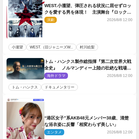
WEST.小瀧望、弾圧される状況に屈せずロッ
クを愛する男を体現！ 主演舞台『ロックン
ロール』ビジュアル解禁
演劇
2026/8/8 12:00
小瀧望
WEST.（旧ジャニーズW...
村川絵梨
トム・ハンクス製作総指揮『第二次世界大戦
全史』 ノルマンディー上陸の壮絶な戦場を
収めた特別映像解禁
海外ドラマ
2026/8/8 12:00
トム・ハンクス
ドキュメンタリー
“港区女子”系AKB48元メンバー38歳、清楚
な浴衣姿に反響「相変わらず美しい」
エンタメ
2026/8/8 12:00