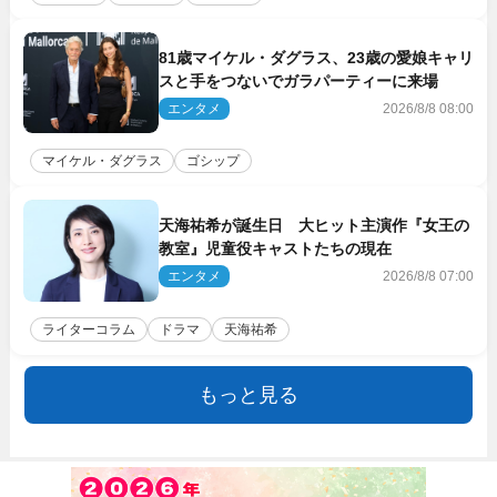
81歳マイケル・ダグラス、23歳の愛娘キャリ
スと手をつないでガラパーティーに来場
エンタメ
2026/8/8 08:00
マイケル・ダグラス
ゴシップ
天海祐希が誕生日 大ヒット主演作『女王の
教室』児童役キャストたちの現在
エンタメ
2026/8/8 07:00
ライターコラム
ドラマ
天海祐希
もっと見る