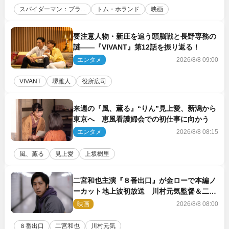
スパイダーマン：ブラ...
トム・ホランド
映画
要注意人物・新庄を追う頭脳戦と長野専務の
謎――『VIVANT』第12話を振り返る！
エンタメ
2026/8/8 09:00
VIVANT
堺雅人
役所広司
来週の『風、薫る』“りん”見上愛、新潟から
東京へ 恵風看護婦会での初仕事に向かう
エンタメ
2026/8/8 08:15
風、薫る
見上愛
上坂樹里
二宮和也主演『８番出口』が金ローで本編ノ
ーカット地上波初放送 川村元気監督＆二宮
コメント到着
映画
2026/8/8 08:00
８番出口
二宮和也
川村元気