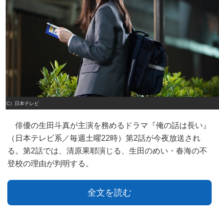
（C）日本テレビ
俳優の生田斗真が主演を務めるドラマ『俺の話は長い』
（日本テレビ系／毎週土曜22時）第2話が今夜放送され
る。第2話では、清原果耶演じる、生田のめい・春海の不
登校の理由が判明する。
全文を読む