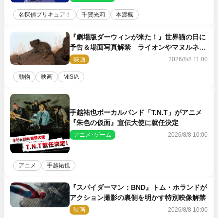
名探偵プリキュア！
千賀光莉
本渡楓
『劇場版ダーウィンが来た！』世界猫の日に
予告＆場面写真解禁 ライオンやマヌルネコ
の赤ちゃんが大集合
映画
2026/8/8 11:00
動物
映画
MISIA
手越祐也ボーカルバンド「T.N.T」がアニメ
『朱色の仮面』宣伝大使に就任決定
アニメ･ゲーム
2026/8/8 10:00
アニメ
手越祐也
『スパイダーマン：BND』トム・ホランドが
アクション撮影の裏側を明かす特別映像解禁
映画
2026/8/8 10:00