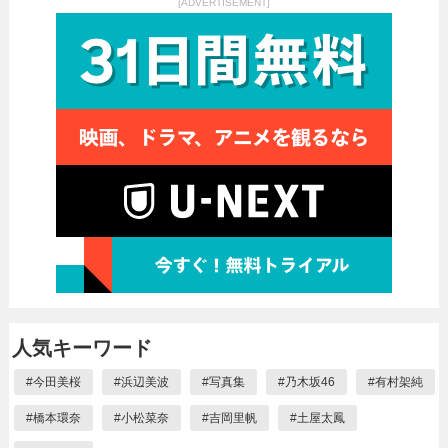
[ADVERTISEMENT]
人気キーワード
#
今田美桜
#
浜辺美波
#
写真集
#
乃木坂46
#
有村架純
#
橋本環奈
#
小松菜奈
#
吉岡里帆
#
土屋太鳳