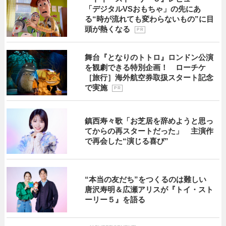
「デジタルVSおもちゃ」の先にあ
る“時が流れても変わらないもの”に目
頭が熱くなる
P R
舞台『となりのトトロ』ロンドン公演
を観劇できる特別企画！ ローチケ
［旅行］海外航空券取扱スタート記念
で実施
P R
鎮西寿々歌「お芝居を辞めようと思っ
てからの再スタートだった」 主演作
で再会した“演じる喜び”
“本当の友だち”をつくるのは難しい
唐沢寿明＆広瀬アリスが『トイ・スト
ーリー５』を語る