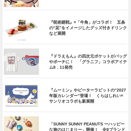
『呪術廻戦』×「牛角」がコラボ！ 五条
の“茈”をイメージしたグッズ付きドリンク
など展開
『ドラえもん』の四次元ポケットがバッグ
やポーチに！ 「グラニフ」コラボアイテ
ム8．11発売
『ムーミン』やピーターラビットの“2027
年版カレンダー”登場！ くらはしれい×
サンリオコラボも新展開
「SUNNY SUNNY PEANUTS ーハッピー
な旅のはじまりー」開催！ 全9ブランド