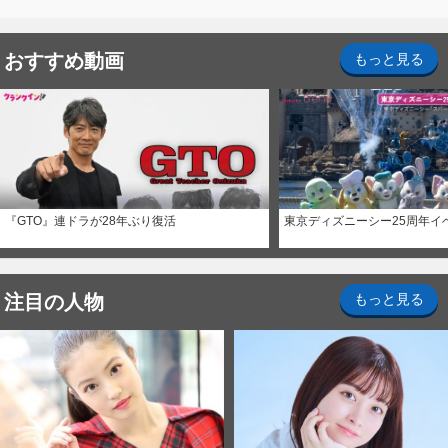
おすすめ動画
もっと見る
『GTO』連ドラが28年ぶり復活
東京ディズニーシー25周年イ
注目の人物
もっと見る