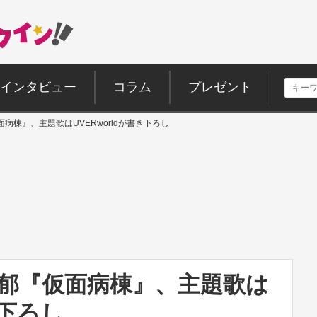
インタビュー
コラム
プレゼント
病棟』、主題歌はUVERworldが書き下ろし
芽郁『仮面病棟』、主題歌は
き下ろし