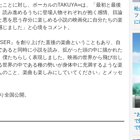
とに対し、ボーカルのTAKUYA∞は、「最初と最後
松
、読み進めるうちに登場人物それぞれが抱く感情、目論
フ
と悪を思う存分に楽しめる小説の映画化に自分たちの楽
に
感じました」と心境をコメント。
SER』を創り上げた直後の楽曲ということもあり、自
であると同時に小説を読み、拡がった頭の中に描かれた
、僕たちらしく表現しました。映画の世界から飛び出し
る世界の中である種の勢いが身体中に充満するような楽
んのこと、楽曲も楽しみにしていてください」とメッセ
より全国公開。
“
で
で