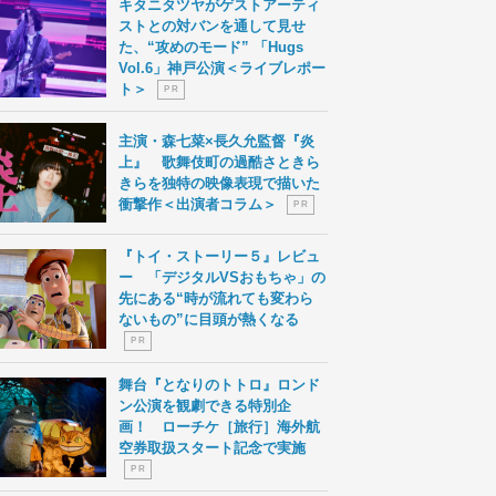
キタニタツヤがゲストアーティ
ストとの対バンを通して見せ
た、“攻めのモード” 「Hugs
Vol.6」神戸公演＜ライブレポー
ト＞
P R
主演・森七菜×長久允監督『炎
上』 歌舞伎町の過酷さときら
きらを独特の映像表現で描いた
衝撃作＜出演者コラム＞
P R
『トイ・ストーリー５』レビュ
ー 「デジタルVSおもちゃ」の
先にある“時が流れても変わら
ないもの”に目頭が熱くなる
P R
舞台『となりのトトロ』ロンド
ン公演を観劇できる特別企
画！ ローチケ［旅行］海外航
空券取扱スタート記念で実施
P R