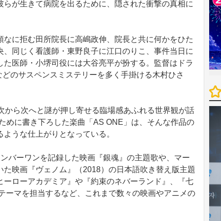
彼らが生きて病院を出るために、隠された衝撃の真相に
なに拒む田所院長に高嶋政伸、院長と共に何かをひた
央、同じく看護師・東野良子に江口のりこ、事件当日に
した医師・小堺司役には大谷亮平が扮する。監督はドラ
ーズなどのサスペンスミステリーを多く手掛ける木村ひさ
次から次へと謎が押し寄せる臨場感あふれる世界観が話
作のために書き下ろした楽曲「AS ONE」は、そんな作品の
るような仕上がりとなっている。
邦画ナンバーワンを記録した映画『銀魂』の主題歌や、マー
た映画『ヴェノム』（2018）の日本語吹き替え版主題
ヒーローアカデミア』や『約束のネバーランド』、『七
グテーマを担当するなど、これまで数々の映画やアニメの