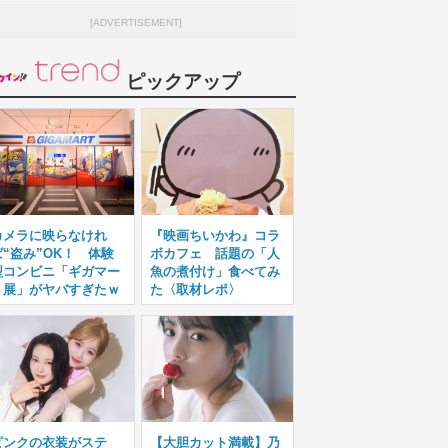
[ADVERTISEMENT]
ピックアップ
カメラに映らなけれ
『映画ちいかわ』コラ
ば“盗み”OK！ 体験
ボカフェ 話題の「人
型コンビニ「ギガマー
魚の煮付け」食べてみ
ト展」がヤバすぎたｗ
た〈取材レポ〉
ピンクの衣装がステ
【大胆カット満載】乃