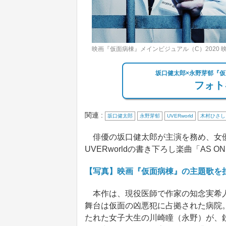
映画『仮面病棟』メインビジュアル（C）2020
坂口健太郎×永野芽郁『仮面
フォト
関連 :
坂口健太郎
永野芽郁
UVERworld
木村ひさし
俳優の坂口健太郎が主演を務め、女優
UVERworldの書き下ろし楽曲「AS 
【写真】映画『仮面病棟』の主題歌を担当
本作は、現役医師で作家の知念実希人
舞台は仮面の凶悪犯に占拠された病院
たれた女子大生の川崎瞳（永野）が、