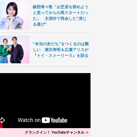
鎮西寿々歌「お芝居を辞めよう
と思ってからの再スタートだっ
た」 主演作で再会した“演じ
る喜び”
“本当の友だち”をつくるのは難
しい 唐沢寿明＆広瀬アリスが
『トイ・ストーリー５』を語る
クランクイン！ YouTubeチャンネル ＞