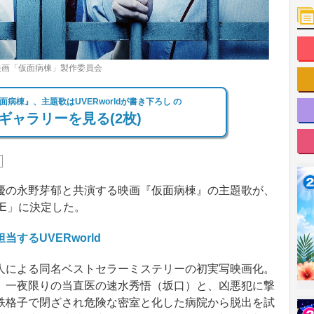
 映画「仮面病棟」製作委員会
病棟』、主題歌はUVERworldが書き下ろし の
ギャラリーを見る(2枚)
の永野芽郁と共演する映画『仮面病棟』の主題歌が、
ONE」に決定した。
するUVERworld
による同名ベストセラーミステリーの初実写映画化。
。一夜限りの当直医の速水秀悟（坂口）と、凶悪犯に撃
鉄格子で閉ざされ危険な密室と化した病院から脱出を試