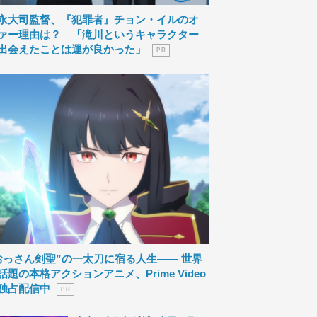
永大司監督、『犯罪者』チョン・イルのオ
ァー理由は？ 「滝川というキャラクター
出会えたことは運が良かった」
P R
おっさん剣聖”の一太刀に宿る人生―― 世界
話題の本格アクションアニメ、Prime Video
独占配信中
P R