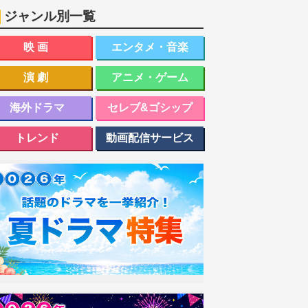
ジャンル別一覧
映画
エンタメ・音楽
演劇
アニメ・ゲーム
海外ドラマ
セレブ&ゴシップ
トレンド
動画配信サービス