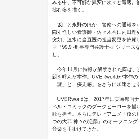
みる中、不可解な異変に次々と遭遇。
挑む姿を描く。
坂口と永野のほか、警察への通報を頑
隠す怪しい看護師・佐々木香に内田理
突如、速水に当直医の担当変更を依頼
マ『99.9 ‐刑事専門弁護士‐』シリ
し。
今年11月に特報が解禁された際は、
題を呼んだ本作。UVERworldが本
「謎」と「疾走感」をさらに加速させ
UVERworldは、2017年に実写
ベル・コミックのダークヒーローを描い
歌を担当。さらにテレビアニメ『僕の
つの大罪 神々の逆麟』のオープニン
音楽を手掛けてきた。