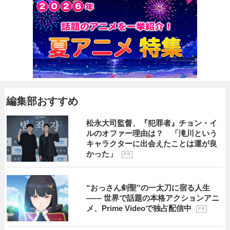
編集部おすすめ
松永大司監督、『犯罪者』チョン・イ
ルのオファー理由は？ 「滝川という
キャラクターに出会えたことは運が良
かった」
P R
“おっさん剣聖”の一太刀に宿る人生
―― 世界で話題の本格アクションアニ
メ、Prime Videoで独占配信中
P R