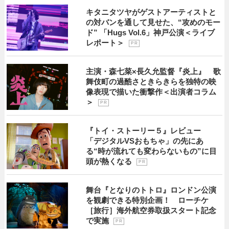
キタニタツヤがゲストアーティストと
の対バンを通して見せた、“攻めのモー
ド” 「Hugs Vol.6」神戸公演＜ライブ
レポート＞
P R
主演・森七菜×長久允監督『炎上』 歌
舞伎町の過酷さときらきらを独特の映
像表現で描いた衝撃作＜出演者コラム
＞
P R
『トイ・ストーリー５』レビュー
「デジタルVSおもちゃ」の先にあ
る“時が流れても変わらないもの”に目
頭が熱くなる
P R
舞台『となりのトトロ』ロンドン公演
を観劇できる特別企画！ ローチケ
［旅行］海外航空券取扱スタート記念
で実施
P R