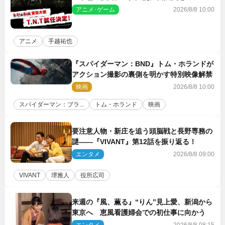
アニメ･ゲーム
2026/8/8 10:00
アニメ
手越祐也
『スパイダーマン：BND』トム・ホランドが
アクション撮影の裏側を明かす特別映像解禁
映画
2026/8/8 10:00
スパイダーマン：ブラ...
トム・ホランド
映画
要注意人物・新庄を追う頭脳戦と長野専務の
謎――『VIVANT』第12話を振り返る！
エンタメ
2026/8/8 09:00
VIVANT
堺雅人
役所広司
来週の『風、薫る』“りん”見上愛、新潟から
東京へ 恵風看護婦会での初仕事に向かう
エンタメ
2026/8/8 08:15