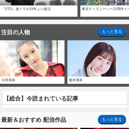
『GTO』連ドラが28年ぶり復活
東京ディズニーシー25周年イ
注目の人物
もっと見る
今田美桜
橋本環奈
【総合】今読まれている記事
最新＆おすすめ 配信作品
もっと見る