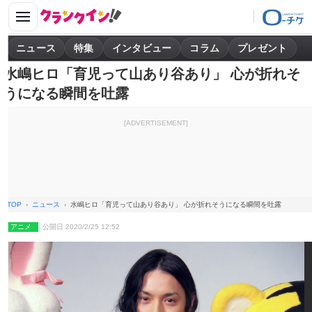
ニュース
特集
インタビュー
コラム
プレゼント
水嶋ヒロ「育児って山あり谷あり」 心が折れそ
うになる瞬間を吐露
[ADVERTISEMENT]
TOP
ニュース
水嶋ヒロ「育児って山あり谷あり」 心が折れそうになる瞬間を吐露
アニメ
公開日 2020/2/25 12:52