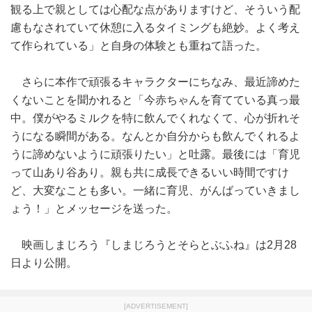
観る上で親としては心配な点がありますけど、そういう配
慮もなされていて休憩に入るタイミングも絶妙。よく考え
て作られている」と自身の体験とも重ねて語った。
さらに本作で頑張るキャラクターにちなみ、最近諦めた
くないことを聞かれると「今赤ちゃんを育てている真っ最
中。僕がやるミルクを特に飲んでくれなくて、心が折れそ
うになる瞬間がある。なんとか自分からも飲んでくれるよ
うに諦めないように頑張りたい」と吐露。最後には「育児
って山あり谷あり。親も共に成長できるいい時間ですけ
ど、大変なことも多い。一緒に育児、がんばっていきまし
ょう！」とメッセージを送った。
映画しまじろう『しまじろうとそらとぶふね』は2月28
日より公開。
[ADVERTISEMENT]