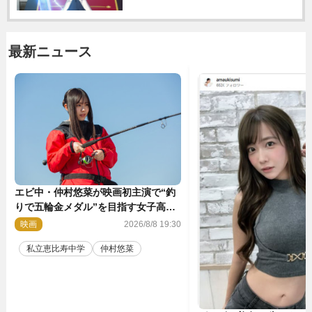
最新ニュース
エビ中・仲村悠菜が映画初主演で“釣
りで五輪金メダル”を目指す女子高生
に！ 映画『つりこまち』今秋公開
映画
2026/8/8 19:30
私立恵比寿中学
仲村悠菜