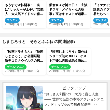
もうすぐW杯開幕！ 実
榮倉奈々が誕生日！ 主演
「イケナイ
は“サッカーが上手い”芸能
ドラマ『メイちゃんの執
話題のドラ
人 大人気アイドルに俳
事』実はキャストが超豪華
君たちへ～
優、芸人も
だった
ダイス～』
エンタメ
エンタメ
エンタメ
ストたちの
2026年6月1日 07時00分
2026年2月12日 07時00分
2025年10月
›
しまじろうと そらとぶふね の関連記事
『映画ドラえもん』『映画
『映画しまじろう』新作は
しまじろう』が公開延期
シリーズ初の3DCG ゲス
新型コロナウイルスの感染
ト声優は内田雄馬＆潘めぐ
拡大で
み
ゲーム･アニメ
ゲーム･アニメ
2020年2月27日 20時10分
2019年12月19日 11時00分
ピックアップ
“おっさん剣聖”の一太刀に宿る人生
―― 世界で話題の本格アクションアニ
メ、Prime Videoで独占配信中
P R