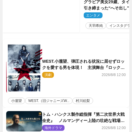
グラビア美女29歳、タイ
引き締まった“へそ出し”
「可愛い過ぎる」
エンタメ
2
天羽希純
インスタグラ
WEST.小瀧望、弾圧される状況に屈せずロッ
クを愛する男を体現！ 主演舞台『ロックン
ロール』ビジュアル解禁
演劇
2026/8/8 12:00
小瀧望
WEST.（旧ジャニーズW...
村川絵梨
トム・ハンクス製作総指揮『第二次世界大戦
全史』 ノルマンディー上陸の壮絶な戦場を
収めた特別映像解禁
海外ドラマ
2026/8/8 12:00