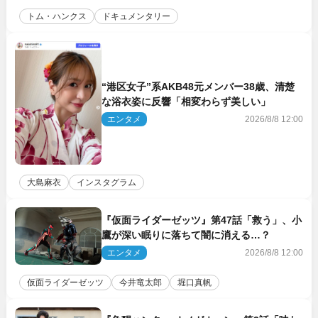
トム・ハンクス
ドキュメンタリー
“港区女子”系AKB48元メンバー38歳、清楚
な浴衣姿に反響「相変わらず美しい」
エンタメ
2026/8/8 12:00
大島麻衣
インスタグラム
『仮面ライダーゼッツ』第47話「救う」、小
鷹が深い眠りに落ちて闇に消える…？
エンタメ
2026/8/8 12:00
仮面ライダーゼッツ
今井竜太郎
堀口真帆