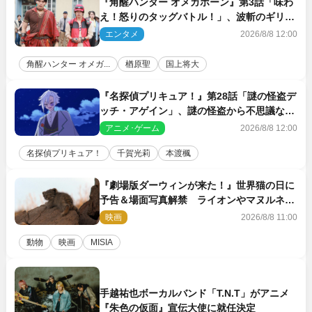
『角醒ハンター オメガホーン』第3話「味わ
え！怒りのタッグバトル！」、波斬のギリコ
がハンターバトルを挑んできた！
エンタメ
2026/8/8 12:00
角醒ハンター オメガ...
楢原聖
国上将大
『名探偵プリキュア！』第28話「謎の怪盗デ
ッチ・アゲイン」、謎の怪盗から不思議な予
告状が届く
アニメ･ゲーム
2026/8/8 12:00
名探偵プリキュア！
千賀光莉
本渡楓
『劇場版ダーウィンが来た！』世界猫の日に
予告＆場面写真解禁 ライオンやマヌルネコ
の赤ちゃんが大集合
映画
2026/8/8 11:00
動物
映画
MISIA
手越祐也ボーカルバンド「T.N.T」がアニメ
『朱色の仮面』宣伝大使に就任決定