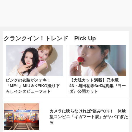
クランクイン！トレンド Pick Up
ピンクの衣装がステキ！
【大胆カット満載】乃木坂
「ME:I」MIU＆KEIKO撮り下
46・与田祐希3rd写真集『ヨー
ろしインタビューフォト
ダ』公開カット
カメラに映らなければ“盗み”OK！ 体験
型コンビニ「ギガマート展」がヤバすぎた
ｗ