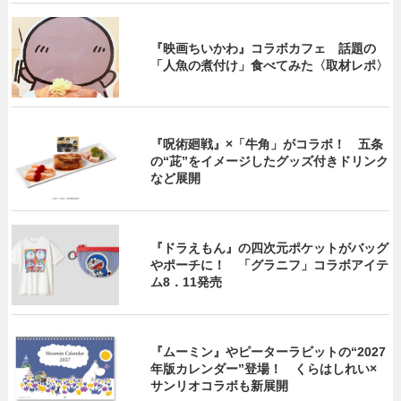
『映画ちいかわ』コラボカフェ 話題の
「人魚の煮付け」食べてみた〈取材レポ〉
『呪術廻戦』×「牛角」がコラボ！ 五条
の“茈”をイメージしたグッズ付きドリンク
など展開
『ドラえもん』の四次元ポケットがバッグ
やポーチに！ 「グラニフ」コラボアイテ
ム8．11発売
『ムーミン』やピーターラビットの“2027
年版カレンダー”登場！ くらはしれい×
サンリオコラボも新展開