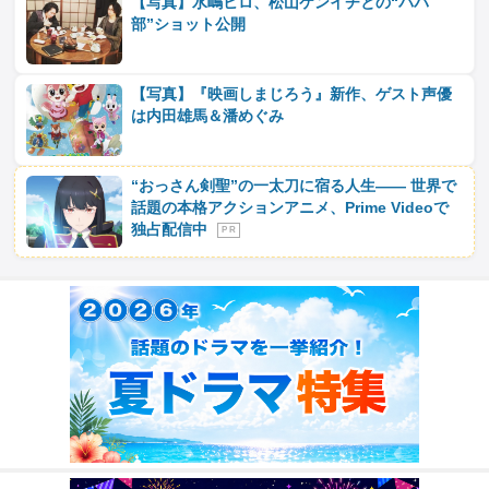
【写真】水嶋ヒロ、松山ケンイチとの“パパ
部”ショット公開
【写真】『映画しまじろう』新作、ゲスト声優
は内田雄馬＆潘めぐみ
“おっさん剣聖”の一太刀に宿る人生―― 世界で
話題の本格アクションアニメ、Prime Videoで
独占配信中
P R