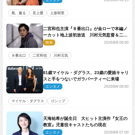
風、薫る
見上愛
上坂樹里
二宮和也主演『８番出口』が金ローで本編ノ
ーカット地上波初放送 川村元気監督＆二宮
コメント到着
映画
2026/8/8 08:00
８番出口
二宮和也
川村元気
81歳マイケル・ダグラス、23歳の愛娘キャリ
スと手をつないでガラパーティーに来場
エンタメ
2026/8/8 08:00
マイケル・ダグラス
ゴシップ
天海祐希が誕生日 大ヒット主演作『女王の
教室』児童役キャストたちの現在
エンタメ
2026/8/8 07:00