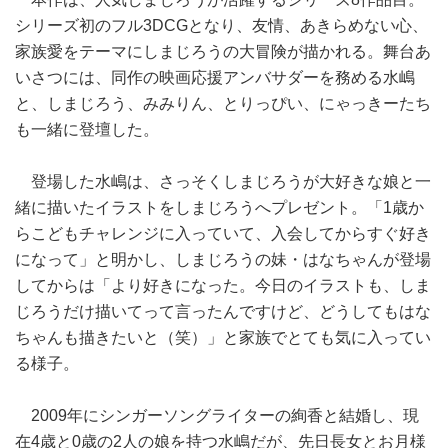
シリーズ初のフル3DCGとなり、友情、あきらめない心、
家族愛をテーマにしまじろうの大冒険が描かれる。舞台あ
いさつには、同作の映画応援アンバサダーを務める水嶋
と、しまじろう、みみりん、とりっぴい、にゃっきーたち
も一緒に登壇した。
登場した水嶋は、さっそくしまじろうが大好きな娘と一
緒に描いたイラストをしまじろうへプレゼント。「1歳か
らこどもチャレンジに入っていて、入会してからすぐ好き
になって」と明かし、しまじろうの妹・はなちゃんが登場
してからは「より好きになった。今日のイラストも、しま
じろうだけ描いてって言ったんですけど、どうしてもはな
ちゃんも描きたいと（笑）」と家族でとても気に入ってい
る様子。
2009年にシンガーソングライターの絢香と結婚し、現
在4歳と0歳の2人の娘を持つ水嶋だが、先日長女とお月様