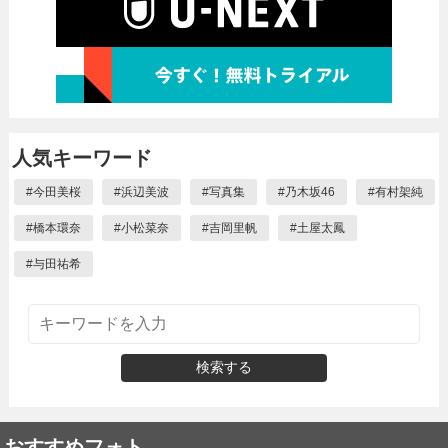
人気キーワード
#
今田美桜
#
浜辺美波
#
写真集
#
乃木坂46
#
有村架純
#
橋本環奈
#
小松菜奈
#
吉岡里帆
#
土屋太鳳
#
与田祐希
検索する
おすすめフォト