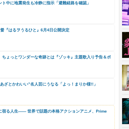
ント中に地震発生も冷静に指示「避難経路を確認」
督『はるヲうるひと』6月4日公開決定
 ちょっとワンダーな奇跡とは『ゾッキ』主題歌入り予告＆ポ
あざとかわいい”名人芸にうなる「よっ！まりか様!!」
に宿る人生―― 世界で話題の本格アクションアニメ、Prime