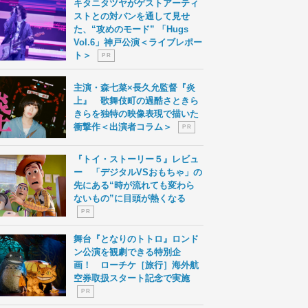
キタニタツヤがゲストアーティ
ストとの対バンを通して見せ
た、“攻めのモード” 「Hugs
Vol.6」神戸公演＜ライブレポー
ト＞
P R
主演・森七菜×長久允監督『炎
上』 歌舞伎町の過酷さときら
きらを独特の映像表現で描いた
衝撃作＜出演者コラム＞
P R
『トイ・ストーリー５』レビュ
ー 「デジタルVSおもちゃ」の
先にある“時が流れても変わら
ないもの”に目頭が熱くなる
P R
舞台『となりのトトロ』ロンド
ン公演を観劇できる特別企
画！ ローチケ［旅行］海外航
空券取扱スタート記念で実施
P R