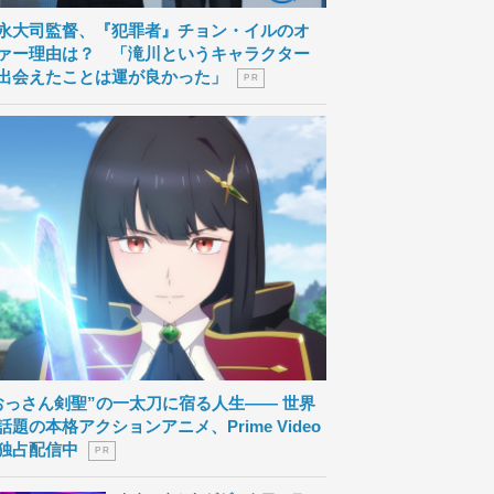
永大司監督、『犯罪者』チョン・イルのオ
ァー理由は？ 「滝川というキャラクター
出会えたことは運が良かった」
P R
おっさん剣聖”の一太刀に宿る人生―― 世界
話題の本格アクションアニメ、Prime Video
独占配信中
P R