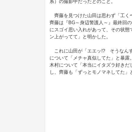
系）の撮影中だったとのこと。
齊藤を見つけた山田は思わず「工く〜
齊藤は『BG～身辺警護人～』最終回
にスゴイ思い入れがあって、その状態
ン上がってて」と明かした。
これに山田が「エエッ!? そうなん
について「メチャ真似してた」と暴露
木村について「本当にイタズラ好きだ
し、齊藤も「ずっとモノマネしてた」