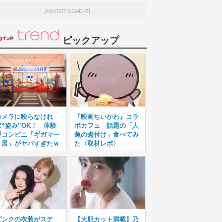
[ADVERTISEMENT]
ピックアップ
カメラに映らなけれ
『映画ちいかわ』コラ
ば“盗み”OK！ 体験
ボカフェ 話題の「人
型コンビニ「ギガマー
魚の煮付け」食べてみ
ト展」がヤバすぎたｗ
た〈取材レポ〉
ピンクの衣装がステ
【大胆カット満載】乃