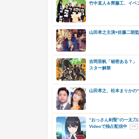
竹中直人＆齊藤工、イベ
山田孝之主演×佐藤二朗監
吉岡里帆「秘密ある？」
スター解禁
山田孝之、松本まりかの“
“おっさん剣聖”の一太刀
Videoで独占配信中
P R