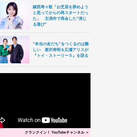
鎮西寿々歌「お芝居を辞めよう
と思ってからの再スタートだっ
た」 主演作で再会した“演じ
る喜び”
“本当の友だち”をつくるのは難
しい 唐沢寿明＆広瀬アリスが
『トイ・ストーリー５』を語る
クランクイン！ YouTubeチャンネル ＞