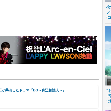
松
フ
に
工が共演したドラマ『BG～身辺警護人～』
“
で
で