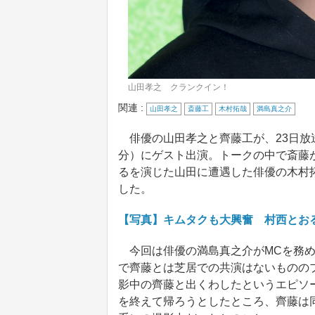
山田孝之 クランクイン！
関連 :
山田孝之
斎藤工
木村拓哉
満島真之介
俳優の山田孝之と齊藤工が、23日放送
分）にゲスト出演。トークの中で斎藤が、
るを演じた山田に遭遇した俳優の木村
した。
【写真】キムタクも大興奮 村西とお
今回は俳優の満島真之介がMCを務め
で齊藤とは芝居での共演はないものの
影中の齊藤と出くわしたというエピソ
を終えて帰ろうとしたところ、齊藤は