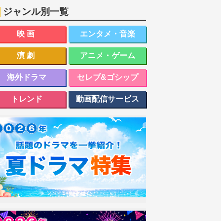
ジャンル別一覧
映画
エンタメ・音楽
演劇
アニメ・ゲーム
海外ドラマ
セレブ&ゴシップ
トレンド
動画配信サービス