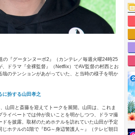
の『グータンヌーボ2』（カンテレ／毎週火曜24時25
ドラマ『全裸監督』（Netflix）でAV監督の村西とお
拓哉のテンションがあがっていた、と当時の様子を明か
るに扮する山田孝之
、山田と斎藤を迎えてトークを展開。山田は、これま
プライベートでは仲が良いことを明かしつつ、ドラマ撮
ードを披露。取材のためホテルを訪れていた山田が予定
同じホテルの1階で『BG～身辺警護人～』（テレビ朝日