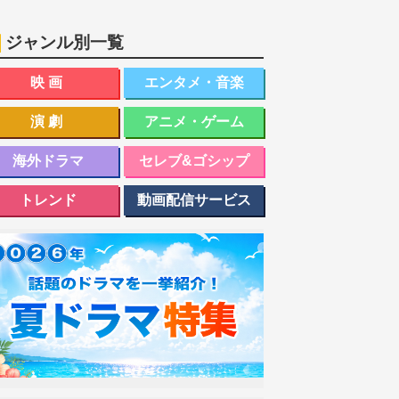
ジャンル別一覧
映画
エンタメ・音楽
演劇
アニメ・ゲーム
海外ドラマ
セレブ&ゴシップ
トレンド
動画配信サービス