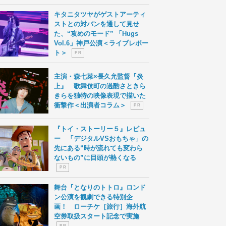
キタニタツヤがゲストアーティ
ストとの対バンを通して見せ
た、“攻めのモード” 「Hugs
Vol.6」神戸公演＜ライブレポー
ト＞
P R
主演・森七菜×長久允監督『炎
上』 歌舞伎町の過酷さときら
きらを独特の映像表現で描いた
衝撃作＜出演者コラム＞
P R
『トイ・ストーリー５』レビュ
ー 「デジタルVSおもちゃ」の
先にある“時が流れても変わら
ないもの”に目頭が熱くなる
P R
舞台『となりのトトロ』ロンド
ン公演を観劇できる特別企
画！ ローチケ［旅行］海外航
空券取扱スタート記念で実施
P R