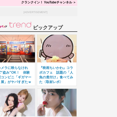
クランクイン！ YouTubeチャンネル ＞
[ADVERTISEMENT]
ピックアップ
カメラに映らなけれ
『映画ちいかわ』コラ
ば“盗み”OK！ 体験
ボカフェ 話題の「人
型コンビニ「ギガマー
魚の煮付け」食べてみ
ト展」がヤバすぎたｗ
た〈取材レポ〉