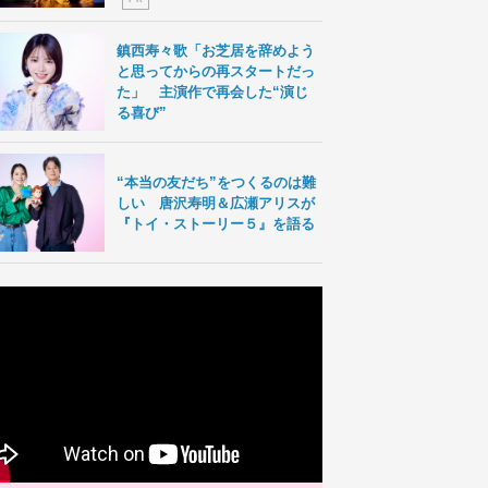
鎮西寿々歌「お芝居を辞めよう
と思ってからの再スタートだっ
た」 主演作で再会した“演じ
る喜び”
“本当の友だち”をつくるのは難
しい 唐沢寿明＆広瀬アリスが
『トイ・ストーリー５』を語る