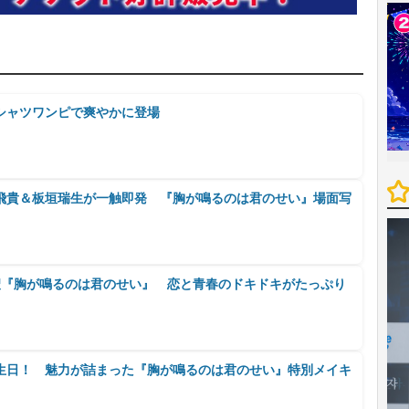
シャツワンピで爽やかに登場
所飛貴＆板垣瑞生が一触即発 『胸が鳴るのは君のせい』場面写
聖『胸が鳴るのは君のせい』 恋と青春のドキドキがたっぷり
生日！ 魅力が詰まった『胸が鳴るのは君のせい』特別メイキ