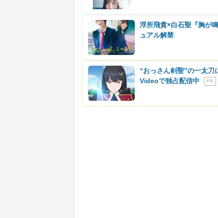
浮所飛貴×白石聖『胸が
ュアル解禁
“おっさん剣聖”の一太刀
Videoで独占配信中
P R