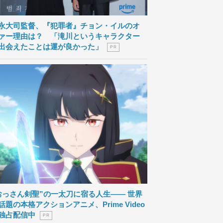
永大司監督、『犯罪者』チョン・イルのオ
ァー理由は？ 「滝川というキャラクター
出会えたことは運が良かった」
P R
おっさん剣聖”の一太刀に宿る人生―― 世界
話題の本格アクションアニメ、Prime Video
独占配信中
P R