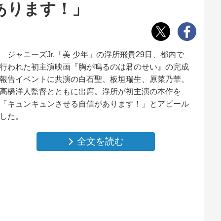
あります！」
ジャニーズJr.「美 少年」の浮所飛貴29日、都内で
行われた初主演映画『胸が鳴るのは君のせい』の完成
報告イベントに共演の白石聖、板垣瑞生、原菜乃華、
高橋洋人監督とともに出席。浮所が初主演の本作を
「キュンキュンさせる自信があります！」とアピール
した。
全文を読む