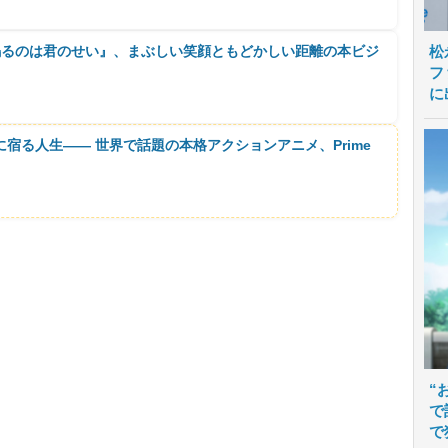
鳴るのは君のせい』、まぶしい笑顔ともどかしい距離の本ビジ
松
フ
に
に宿る人生―― 世界で話題の本格アクションアニメ、Prime
“
で
で