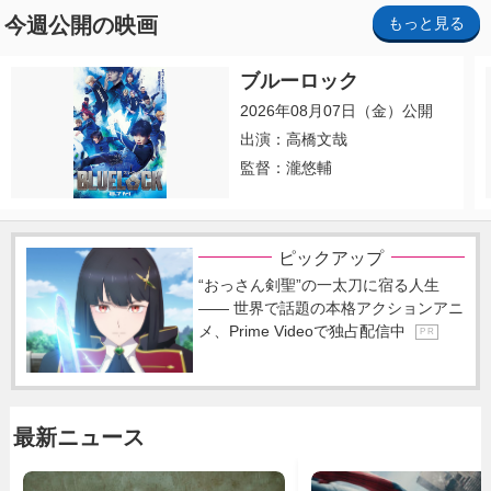
今週公開の映画
もっと見る
ブルーロック
2026年08月07日（金）公開
出演：高橋文哉
監督：瀧悠輔
ピックアップ
“おっさん剣聖”の一太刀に宿る人生
―― 世界で話題の本格アクションアニ
メ、Prime Videoで独占配信中
P R
最新ニュース