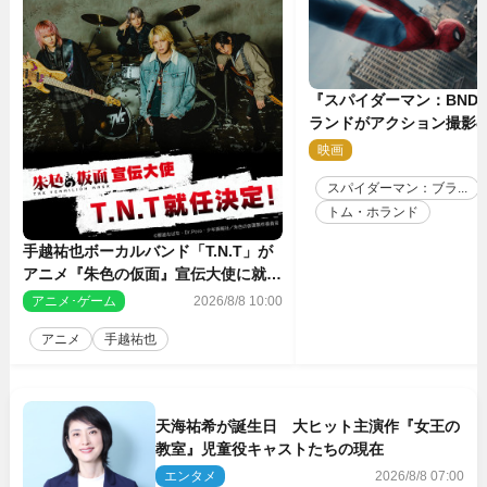
『スパイダーマン：BND
ランドがアクション撮影
す特別映像解禁
映画
2
スパイダーマン：ブラ...
トム・ホランド
手越祐也ボーカルバンド「T.N.T」が
アニメ『朱色の仮面』宣伝大使に就任
決定
アニメ･ゲーム
2026/8/8 10:00
アニメ
手越祐也
天海祐希が誕生日 大ヒット主演作『女王の
教室』児童役キャストたちの現在
エンタメ
2026/8/8 07:00