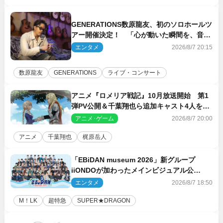
GENERATIONS数原龍友、初のソロホールツ
アー開催決定！ 「心が動いた瞬間を、音に
乗せてお届けできれば」
エンタメ
2026/8/7 20:15
数原龍友
GENERATIONS
ライブ・コンサート
アニメ『ロメリア戦記』10月放送開始 第1
弾PV公開＆千葉翔也ら追加キャスト4人を発
表
アニメ･ゲーム
2026/8/7 20:00
アニメ
千葉翔也
梶原岳人
「EBiDAN museum 2026」新グループ
iiONDOが加わったメインビジュアル公
開！ 開催記念グッズラインナップも
エンタメ
2026/8/7 18:50
M！LK
超特急
SUPER★DRAGON