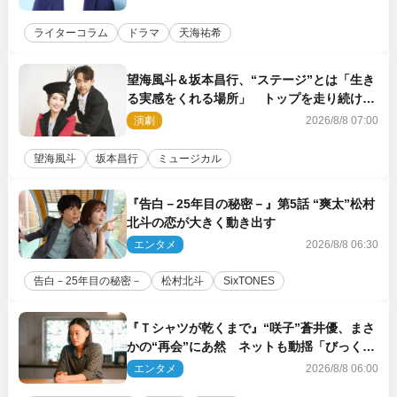
ライターコラム
ドラマ
天海祐希
望海風斗＆坂本昌行、“ステージ”とは「生き
る実感をくれる場所」 トップを走り続ける
原動力を語る
演劇
2026/8/8 07:00
望海風斗
坂本昌行
ミュージカル
『告白－25年目の秘密－』第5話 “爽太”松村
北斗の恋が大きく動き出す
エンタメ
2026/8/8 06:30
告白－25年目の秘密－
松村北斗
SixTONES
『Ｔシャツが乾くまで』“咲子”蒼井優、まさ
かの“再会”にあ然 ネットも動揺「びっくり
した!!」「今さら?!」（ネタバレあり）
エンタメ
2026/8/8 06:00