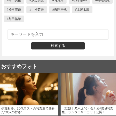
#
今田美桜
#
浜辺美波
#
写真集
#
乃木坂46
#
有村架純
#
橋本環奈
#
小松菜奈
#
吉岡里帆
#
土屋太鳳
#
与田祐希
検索する
おすすめフォト
伊藤彩沙、20代ラストの写真集で見せ
【話題】乃木坂46・金川紗耶1st写真
た“大人の甘さ”
集、ランジェリーカット公開！