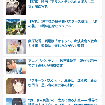
【写真】映画『アリスとテレスのまぼろし工
場』場面写真
【写真】10年後の超平和バスターズ登場 『あ
の花』10周年記念ビジュアル
藤原紀香、劇場版『オトッペ』出演決定＆歌声
も披露 収録は「楽しみながら」歌唱
アニメ『バクテン!!』映画化決定 製作決定PV
でアオ高6人が演技披露
『フルーツバスケット』最終話 透＆夾、新た
な門出 思い出の家に涙の別れ
“おっさん剣聖”の一太刀に宿る人生―― 世界で
話題の本格アクションアニメ、Prime Videoで