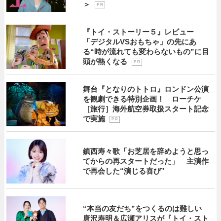
＞
P R
『トイ・ストーリー５』レビュー
「デジタルVSおもちゃ」の先にあ
る“時が流れても変わらないもの”に目
頭が熱くなる
P R
舞台『となりのトトロ』ロンドン公演
を観劇できる特別企画！ ローチケ
［旅行］海外航空券取扱スタート記念
で実施
P R
鎮西寿々歌「お芝居を辞めようと思っ
てからの再スタートだった」 主演作
で再会した“演じる喜び”
“本当の友だち”をつくるのは難しい
唐沢寿明＆広瀬アリスが『トイ・スト