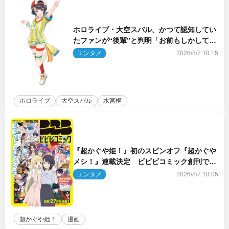
ホロライブ・大空スバル、かつて認知してい
たファンが“後輩”と判明「お前もしかしてあ
のときの？」
エンタメ
2026/8/7 18:15
ホロライブ
大空スバル
水宮枢
『超かぐや姫！』初のスピンオフ『超かぐや
メシ！』連載決定 ビビビコミック創刊で31
作品一挙公開
エンタメ
2026/8/7 18:05
超かぐや姫！
漫画