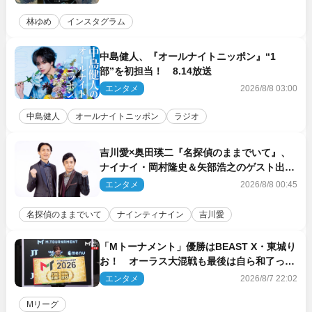
林ゆめ
インスタグラム
中島健人、『オールナイトニッポン』“1
部”を初担当！ 8.14放送
エンタメ
2026/8/8 03:00
中島健人
オールナイトニッポン
ラジオ
吉川愛×奥田瑛二『名探偵のままでいて』、
ナイナイ・岡村隆史＆矢部浩之のゲスト出演
が決定！
エンタメ
2026/8/8 00:45
名探偵のままでいて
ナインティナイン
吉川愛
「Mトーナメント」優勝はBEAST X・東城り
お！ オーラス大混戦も最後は自ら和了って
幕引き
エンタメ
2026/8/7 22:02
Mリーグ