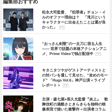
編集部おすすめ
松永大司監督、『犯罪者』チョン・イ
ルのオファー理由は？ 「滝川という
キャラクターに出会えたことは運が良
かった」
P R
“おっさん剣聖”の一太刀に宿る人生
―― 世界で話題の本格アクションアニ
メ、Prime Videoで独占配信中
P R
キタニタツヤがゲストアーティストと
の対バンを通して見せた、“攻めのモー
ド” 「Hugs Vol.6」神戸公演＜ライブ
レポート＞
P R
主演・森七菜×長久允監督『炎上』 歌
舞伎町の過酷さときらきらを独特の映
像表現で描いた衝撃作＜出演者コラム