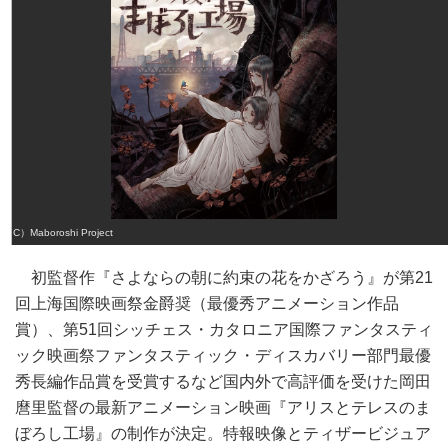
（C）Maboroshi Project
初監督作『さよならの朝に約束の花をかざろう』が第21
回上海国際映画祭金爵奨（最優秀アニメーション作品
賞）、第51回シッチェス・カタロニア国際ファンタスティ
ック映画祭ファンタスティック・ディスカバリー部門最優
秀長編作品賞を受賞するなど国内外で高評価を受けた岡田
麿里監督の最新アニメーション映画『アリスとテレスのま
ぼろし工場』の制作が決定。特報映像とティザービジュア