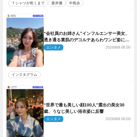
Ｔシャツが乾くまで
蒼井優
中島歩
“会社員のお姉さん”インフルエンサー美女、
透き通る素肌のデコルテあらわワンピ姿に反
響
エンタメ
2026/8/8 06:00
インスタグラム
“世界で最も美しい顔100人”選出の美女30
歳、うなじ美しい浴衣姿に反響
エンタメ
2026/8/8 06:00