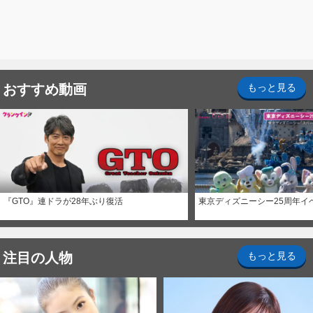
おすすめ動画
もっと見る
『GTO』連ドラが28年ぶり復活
東京ディズニーシー25周年イ
注目の人物
もっと見る