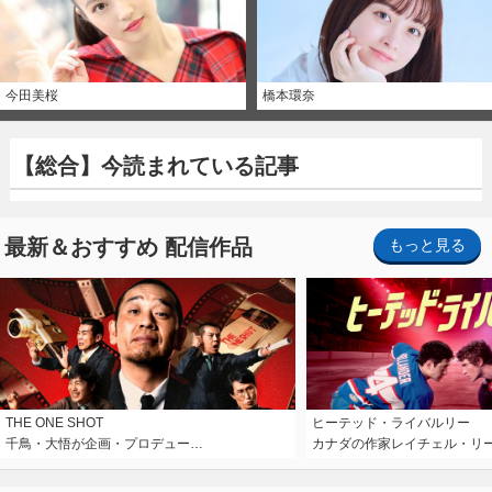
今田美桜
橋本環奈
【総合】今読まれている記事
最新＆おすすめ 配信作品
もっと見る
THE ONE SHOT
ヒーテッド・ライバルリー
千鳥・大悟が企画・プロデュー…
カナダの作家レイチェル・リ