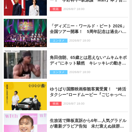
ー！ 宇野祥平×萩原護『Man』本予告＆
新ビジュアル解禁
映画
2026/8/7 18:00
「ディズニー・ワールド・ビート 2026」
全国ツアー開幕！ 5周年記念は過去ハイ
ライト＆クルーズ旅を大満喫！【潜入レ
エンタメ
2026/8/7 18:00
ポート】
角田信朗、65歳とは思えない“ムキムキボ
ディ”にネット騒然 キレッキレの動きを
披露
エンタメ
2026/8/7 18:00
ゆうばり国際映画祭観客賞受賞！ “終活
タクシー”ロードムービー『ごじゃっぺタ
クシー』10月公開＆予告解禁
映画
2026/8/7 18:00
生放送で降板直訴から6年…人気グラドル
が最新グラビア告知 未だ衰えぬ抜群ス
タイルに反響