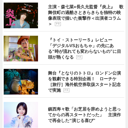
主演・森七菜×長久允監督『炎上』 歌
舞伎町の過酷さときらきらを独特の映
像表現で描いた衝撃作＜出演者コラム
＞
P R
『トイ・ストーリー５』レビュー
「デジタルVSおもちゃ」の先にあ
る“時が流れても変わらないもの”に目
頭が熱くなる
P R
舞台『となりのトトロ』ロンドン公演
を観劇できる特別企画！ ローチケ
［旅行］海外航空券取扱スタート記念
で実施
P R
鎮西寿々歌「お芝居を辞めようと思っ
てからの再スタートだった」 主演作
で再会した“演じる喜び”