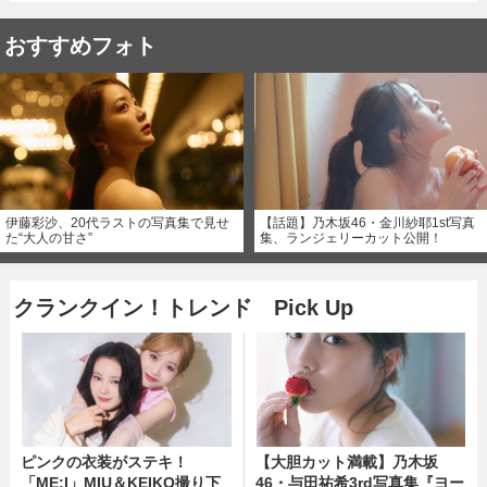
おすすめフォト
伊藤彩沙、20代ラストの写真集で見せ
【話題】乃木坂46・金川紗耶1st写真
た“大人の甘さ”
集、ランジェリーカット公開！
クランクイン！トレンド Pick Up
ピンクの衣装がステキ！
【大胆カット満載】乃木坂
「ME:I」MIU＆KEIKO撮り下
46・与田祐希3rd写真集『ヨー