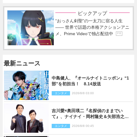
ピックアップ
“おっさん剣聖”の一太刀に宿る人生
―― 世界で話題の本格アクションアニ
メ、Prime Videoで独占配信中
P R
最新ニュース
中島健人、『オールナイトニッポン』“1
部”を初担当！ 8.14放送
エンタメ
2026/8/8 03:00
吉川愛×奥田瑛二『名探偵のままでい
て』、ナイナイ・岡村隆史＆矢部浩之の
ゲスト出演が決定！
エンタメ
2026/8/8 00:45