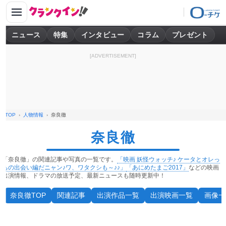
ニュース
特集
インタビュー
コラム
プレゼント
[ADVERTISEMENT]
TOP
人物情報
奈良徹
奈良徹
「奈良徹」の関連記事や写真の一覧です。
「映画 妖怪ウォッチ♪ ケータとオレっ
ちの出会い編だニャン♪ワ、ワタクシも～♪♪」
「あにめたまご2017」
などの映画
出演情報、ドラマの放送予定、最新ニュースも随時更新中！
奈良徹TOP
関連記事
出演作品一覧
出演映画一覧
画像一