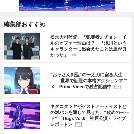
編集部おすすめ
松永大司監督、『犯罪者』チョン・イ
ルのオファー理由は？ 「滝川という
キャラクターに出会えたことは運が良
かった」
P R
“おっさん剣聖”の一太刀に宿る人生
―― 世界で話題の本格アクションアニ
メ、Prime Videoで独占配信中
P R
キタニタツヤがゲストアーティストと
の対バンを通して見せた、“攻めのモー
ド” 「Hugs Vol.6」神戸公演＜ライブ
レポート＞
P R