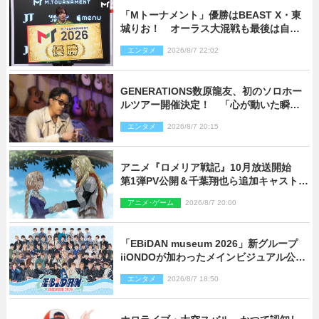
「Mトーナメント」優勝はBEAST X・東
城りお！ オーラス大混戦も最後は自ら
和了って幕引き
エンタメ
2026/8/7 22:02
GENERATIONS数原龍友、初のソロホー
ルツアー開催決定！ 「心が動いた瞬間
を、音に乗せてお届けできれば」
エンタメ
2026/8/7 20:15
アニメ『ロメリア戦記』10月放送開始
第1弾PV公開＆千葉翔也ら追加キャスト4
人を発表
アニメ･ゲーム
2026/8/7 20:00
「EBiDAN museum 2026」新グループ
iiONDOが加わったメインビジュアル公
開！ 開催記念グッズラインナップも
エンタメ
2026/8/7 18:50