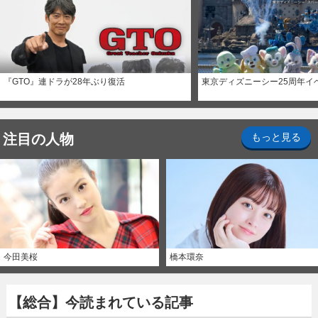
『GTO』連ドラが28年ぶり復活
東京ディズニーシー25周年イ
注目の人物
もっと見る
今田美桜
橋本環奈
【総合】今読まれている記事