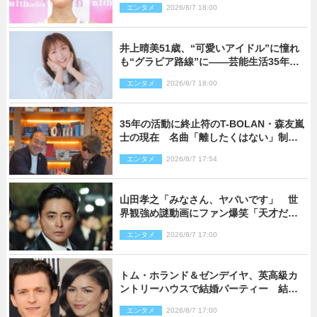
エンタメ
2026/8/7 18:00
井上晴美51歳、“可愛いアイドル”に憧れ
も“グラビア路線”に――芸能生活35年を
赤裸々に語る 27年ぶりに写真集発売
エンタメ
2026/8/7 18:00
35年の活動に終止符のT-BOLAN・森友嵐
士の現在 名曲「離したくはない」制作
秘話も
エンタメ
2026/8/7 17:54
山田孝之「みなさん、ヤバいです」 世
界観強め謎動画にファン爆笑「天才だ
わ」
エンタメ
2026/8/7 17:00
トム・ホランド＆ゼンデイヤ、英高級カ
ントリーハウスで結婚パーティー 結婚
指輪を身に着けたトムも初キャッチ
エンタメ
2026/8/7 17:00