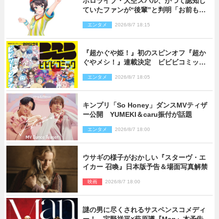
ホロライブ・大空スバル、かつて認知し
ていたファンが“後輩”と判明「お前もし
かしてあのときの？」
エンタメ
2026/8/7 18:15
『超かぐや姫！』初のスピンオフ『超か
ぐやメシ！』連載決定 ビビビコミック
創刊で31作品一挙公開
エンタメ
2026/8/7 18:05
キンプリ「So Honey」ダンスMVティザ
ー公開 YUMEKI＆caru振付が話題
エンタメ
2026/8/7 18:00
ウサギの様子がおかしい『スターヴ・エ
イカー 召喚』日本版予告＆場面写真解禁
映画
2026/8/7 18:00
謎の男に尽くされるサスペンスコメディ