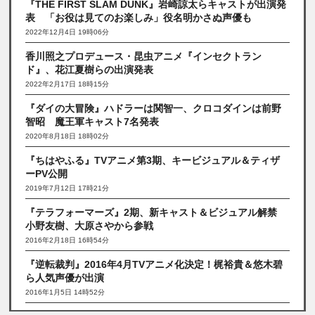
『THE FIRST SLAM DUNK』岩崎諒太らキャストが出演発
表 「お役は見てのお楽しみ」役名明かさぬ声優も
2022年12月4日 19時06分
香川照之プロデュース・昆虫アニメ『インセクトラン
ド』、花江夏樹らの出演発表
2022年2月17日 18時15分
『ダイの大冒険』ハドラーは関智一、クロコダインは前野
智昭 魔王軍キャスト7名発表
2020年8月18日 18時02分
『ちはやふる』TVアニメ第3期、キービジュアル＆ティザ
ーPV公開
2019年7月12日 17時21分
『テラフォーマーズ』2期、新キャスト＆ビジュアル解禁
小野友樹、大原さやから参戦
2016年2月18日 16時54分
『逆転裁判』2016年4月TVアニメ化決定！梶裕貴＆悠木碧
ら人気声優が出演
2016年1月5日 14時52分