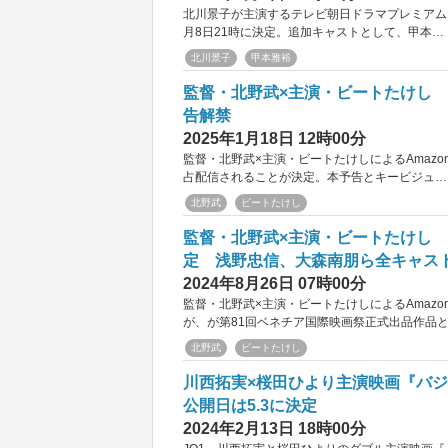
北川景子が主演するテレビ朝日ドラマプレミアム
月8日21時に決定。追加キャストとして、甲本…
北川景子
甲本雅裕
監督・北野武×主演・ビートたけし 映画『
告解禁
2025年1月18日 12時00分
監督・北野武×主演・ビートたけしによるAmazon Ori
占配信されることが決定。本予告とキービジュ…
北野武
ビートたけし
監督・北野武×主演・ビートたけし 映
定 浅野忠信、大森南朋ら全キャス
2024年8月26日 07時00分
監督・北野武×主演・ビートたけしによるAmazon Orig
が、が第81回ベネチア国際映画祭正式出品作品
北野武
ビートたけし
川西拓実×桜田ひより主演映画『バ
公開日は5.3に決定
2024年2月13日 18時00分