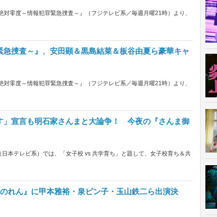
『絶対零度～情報犯罪緊急捜査～』（フジテレビ系／毎週月曜21時）より、
緊急捜査～』、安田顕＆黒島結菜＆板谷由夏ら豪華キャ
『絶対零度～情報犯罪緊急捜査～』（フジテレビ系／毎週月曜21時）より、
す」宣言も明石家さんまと大論争！ 今夜の『さんま御
』（日本テレビ系）では、「女子校 vs 共学育ち」と題して、女子校育ち＆共
花のれん』に甲本雅裕・泉ピン子・玉山鉄二ら出演決