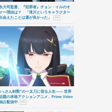
永大司監督、『犯罪者』チョン・イルのオ
ァー理由は？ 「滝川というキャラクター
出会えたことは運が良かった」
P R
おっさん剣聖”の一太刀に宿る人生―― 世界
話題の本格アクションアニメ、Prime Video
独占配信中
P R