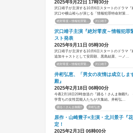
2025年9月22日 17時30分
沢口靖子が主演する10月6日スタートのドラマ
沢口や横山裕らが演じる「情報犯罪特命対策…
絶対零度～情報犯罪緊...
沢口靖子
沢口靖子主演『絶対零度～情報犯罪
スト発表
2025年9月11日 05時30分
沢口靖子が主演する10月6日スタートのドラマ
追加キャストとして安田顕、黒島結菜、一ノ…
絶対零度～情報犯罪緊...
沢口靖子
井桁弘恵、「男女の友情は成立しま
殿』
2025年2月18日 06時00分
今夜2月18日20時放送の『踊る！さんま御殿!!
学育ちの女性芸能人たちが大集結。井桁弘…
踊る！さんま御殿!!
井桁弘恵
原作・山崎豊子×主演・北川景子『
定！
2025年2月3日 06時00分