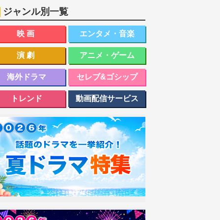
ジャンル別一覧
映画
エンタメ・音楽
演劇
アニメ・ゲーム
海外ドラマ
セレブ&ゴシップ
トレンド
動画配信サービス