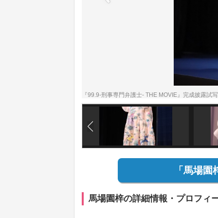
『99.9‐刑事専門弁護士‐ THE MOVIE』完成
「馬場園
馬場園梓の詳細情報・プロフィ