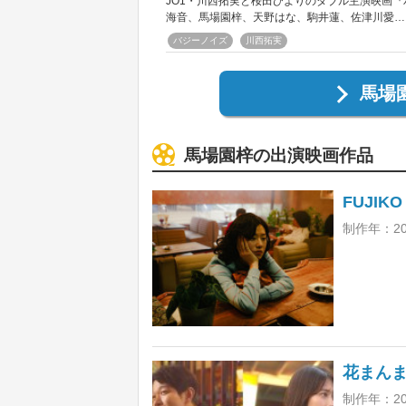
JO1・川西拓実と桜田ひよりのダブル主演映画
海音、馬場園梓、天野はな、駒井蓮、佐津川愛…
バジーノイズ
川西拓実
馬場
馬場園梓の出演映画作品
FUJIKO
制作年：20
花まん
制作年：20