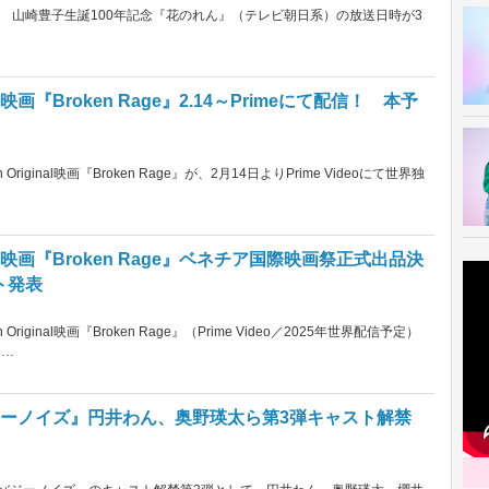
 山崎豊子生誕100年記念『花のれん』（テレビ朝日系）の放送日時が3
Broken Rage』2.14～Primeにて配信！ 本予
ginal映画『Broken Rage』が、2月14日よりPrime Videoにて世界独
画『Broken Rage』ベネチア国際映画祭正式出品決
ト発表
inal映画『Broken Rage』（Prime Video／2025年世界配信予定）
と…
ジーノイズ』円井わん、奥野瑛太ら第3弾キャスト解禁