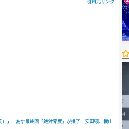
引用元リンク
笑）」 あす最終回『絶対零度』が撮了 安田顕、横山