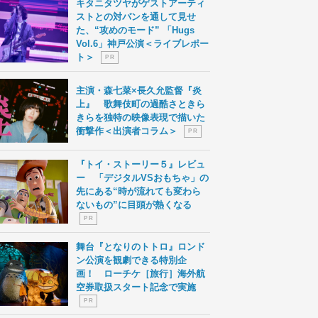
キタニタツヤがゲストアーティ
ストとの対バンを通して見せ
た、“攻めのモード” 「Hugs
Vol.6」神戸公演＜ライブレポー
ト＞
P R
主演・森七菜×長久允監督『炎
上』 歌舞伎町の過酷さときら
きらを独特の映像表現で描いた
衝撃作＜出演者コラム＞
P R
『トイ・ストーリー５』レビュ
ー 「デジタルVSおもちゃ」の
先にある“時が流れても変わら
ないもの”に目頭が熱くなる
P R
舞台『となりのトトロ』ロンド
ン公演を観劇できる特別企
画！ ローチケ［旅行］海外航
空券取扱スタート記念で実施
P R