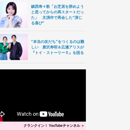
鎮西寿々歌「お芝居を辞めよう
と思ってからの再スタートだっ
た」 主演作で再会した“演じ
る喜び”
“本当の友だち”をつくるのは難
しい 唐沢寿明＆広瀬アリスが
『トイ・ストーリー５』を語る
クランクイン！ YouTubeチャンネル ＞