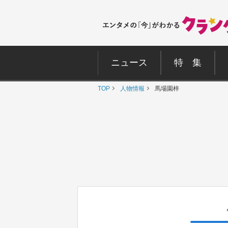
ニュース
特 集
TOP
人物情報
馬場園梓