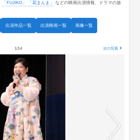
。
「FUJIKO」
「花まんま」
などの映画出演情報、ドラマの放
出演作品一覧
出演映画一覧
画像一覧
1/14
次の写真