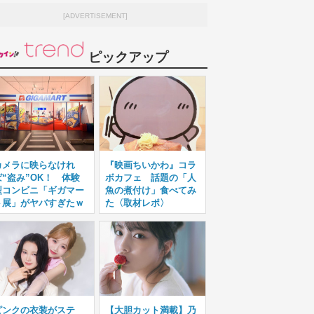
[ADVERTISEMENT]
ピックアップ
カメラに映らなけれ
『映画ちいかわ』コラ
ば“盗み”OK！ 体験
ボカフェ 話題の「人
型コンビニ「ギガマー
魚の煮付け」食べてみ
ト展」がヤバすぎたｗ
た〈取材レポ〉
ピンクの衣装がステ
【大胆カット満載】乃