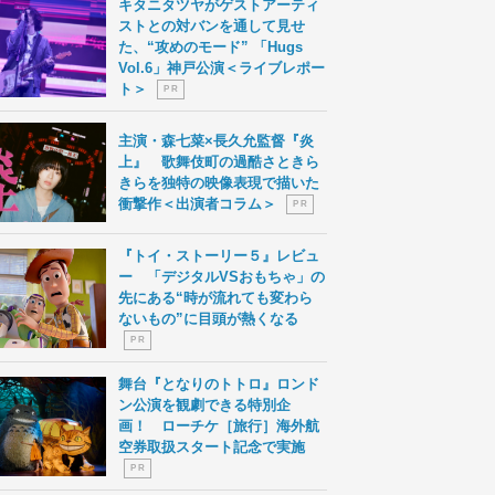
キタニタツヤがゲストアーティ
ストとの対バンを通して見せ
た、“攻めのモード” 「Hugs
Vol.6」神戸公演＜ライブレポー
ト＞
P R
主演・森七菜×長久允監督『炎
上』 歌舞伎町の過酷さときら
きらを独特の映像表現で描いた
衝撃作＜出演者コラム＞
P R
『トイ・ストーリー５』レビュ
ー 「デジタルVSおもちゃ」の
先にある“時が流れても変わら
ないもの”に目頭が熱くなる
P R
舞台『となりのトトロ』ロンド
ン公演を観劇できる特別企
画！ ローチケ［旅行］海外航
空券取扱スタート記念で実施
P R