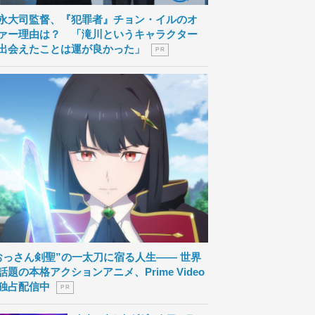
永大司監督、『犯罪者』チョン・イルのオ
ァー理由は？ 「滝川というキャラクター
出会えたことは運が良かった」
P R
おっさん剣聖”の一太刀に宿る人生―― 世界
話題の本格アクションアニメ、Prime Video
独占配信中
P R