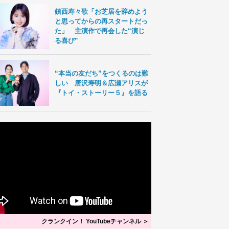
鎮西寿々歌「お芝居を辞めよう
と思ってからの再スタートだっ
た」 主演作で再会した“演じ
る喜び”
“本当の友だち”をつくるのは難
しい 唐沢寿明＆広瀬アリスが
『トイ・ストーリー５』を語る
クランクイン！ YouTubeチャンネル ＞