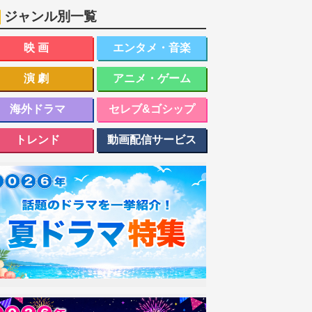
ジャンル別一覧
映画
エンタメ・音楽
演劇
アニメ・ゲーム
海外ドラマ
セレブ&ゴシップ
トレンド
動画配信サービス