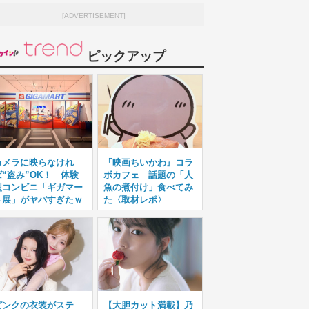
[ADVERTISEMENT]
ピックアップ
カメラに映らなけれ
『映画ちいかわ』コラ
ば“盗み”OK！ 体験
ボカフェ 話題の「人
型コンビニ「ギガマー
魚の煮付け」食べてみ
ト展」がヤバすぎたｗ
た〈取材レポ〉
ピンクの衣装がステ
【大胆カット満載】乃