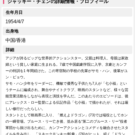
ジャッキー・チェンの詳細情報・プロフィール
生年月日
1954/4/7
出身地
中国/香港
詳細
アジアが誇るビッグな世界的アクションスター。父親は料理人、母親は家政
婦という貧しい家庭に生まれる。7歳で中国戯劇学院に入学、京劇とカンフ
ーの特訓を1 年間続けた。この寄宿制の学校の先輩がサモ・ハン、後輩がユ
ン・ピョウ。
サモ・ハン少年をリーダーに、機敏で優秀な子供たち7人が「七小福」とい
うチームに編成され、舞台やナイトクラブ、映画のスタントなど、様々な芸
能営業活動をしながら表現と演技を学んだ。このあたりのエピソードは、後
にアレックス・ロー監督による伝記作品「七小福」で描かれたが、それは厳
しい修行だったらしい。
スタントとして映画界に入り、「燃えよドラゴン」(73)では端役としてホン
の一瞬登場。ブルース・リー亡き後、並み居る“第二のブルース・リー”役者
軍団から抜け出るために、カンフーアクションとコメディを融合させたスタ
イルを生み出し、「スネークモンキー/蛇拳」(76)がヒット。続く「ドラン