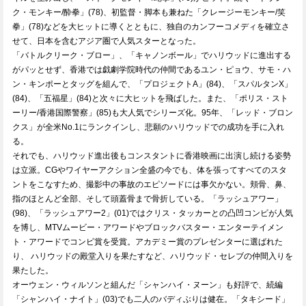
ク・モンキー/酔拳」(78)、初監督・脚本も兼ねた「クレージーモンキー/笑
拳」(78)などを大ヒットに導くとともに、独自のカンフーコメディを確立さ
せて、日本を含むアジア圏で人気スターとなった。
「バトルクリーク・ブロー」、「キャノンボール」でハリウッドに進出する
がパッとせず、香港では戯劇学院時代の仲間であるユン・ピョウ、サモ・ハ
ン・キンポーとタッグを組んで、「プロジェクトA」(84)、「スパルタンX」
(84)、「五福星」(84)と次々に大ヒットを飛ばした。また、「ポリス・スト
ーリー/香港国際警察」(85)も大人気でシリーズ化。95年、「レッド・ブロン
クス」が全米No.1にランクインし、悲願のハリウッドでの成功を手に入れ
る。
それでも、ハリウッド進出後もコンスタントに香港映画に出演し続ける姿勢
は立派。CGやワイヤーアクション全盛の今でも、体を張ってすべてのスタ
ントをこなすため、撮影中の事故のエピソードには事欠かない。頬骨、鼻、
指のほとんど全部、そして頭蓋骨まで骨折している。「ラッシュアワー」
(98)、「ラッシュアワー2」(01)ではクリス・タッカーとの凸凹コンビが人気
を博し、MTVムービー・アワードやブロックバスター・エンターテイメン
ト・アワードでコンビ賞を受賞。アカデミー賞のプレゼンターに選ばれた
り、 ハリウッドの殿堂入りを果たすなど、ハリウッド・セレブの仲間入りを
果たした。
オーウェン・ウィルソンと組んだ「シャンハイ・ヌーン」も好評で、続編
「シャンハイ・ナイト」(03)でも二人のバディぶりは健在。「タキシード」