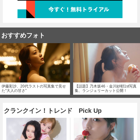
おすすめフォト
伊藤彩沙、20代ラストの写真集で見せ
【話題】乃木坂46・金川紗耶1st写真
た“大人の甘さ”
集、ランジェリーカット公開！
クランクイン！トレンド Pick Up