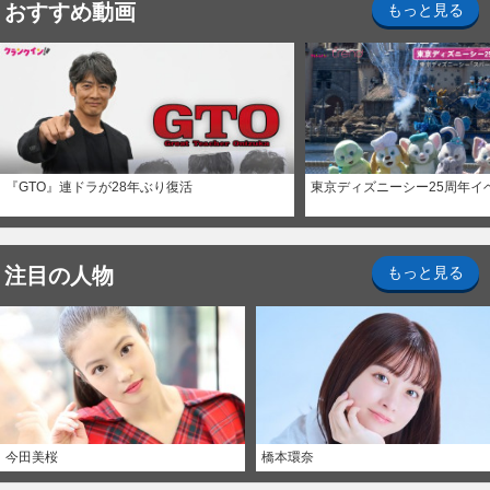
おすすめ動画
もっと見る
『GTO』連ドラが28年ぶり復活
東京ディズニーシー25周年イ
注目の人物
もっと見る
今田美桜
橋本環奈