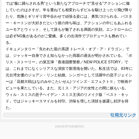
では“服に踊らされる男”という新たなアプローチで“見せる”アクションに徹
していたのはさすが。年を重ねても相変わらずビルを駆け上ったり飛び降り
たり、危険とギリギリ背中合わせで頑張る姿には、勇気づけられる。バスタ
ー・キートンが大好きだという彼の持ち味は、アクションの中にもあふれる
ユーモアとウィット、そして誰もが魅了される満面の笑顔。エンドロールに
は必ずNG集があるのがご愛嬌。多くの出演作でプロデュースも務めてい
る。
ドキュメンタリー「失われた龍の系譜 トレース・オブ・ア・ドラゴン」で
は、ジャッキー自身でさえ知らなかった両親の過去が明かされている。「ポ
リス・ストーリー」の第五弾「香港国際警察／NEW POLICE STORY」で
は、これまでになくシリアスな演技で新境地を開いた。私生活では、83年に
元台湾女優のジョアン・リンと結婚。シンガーとして活躍中の息子ジェイシ
ーは「花都大戦(はなのみやこたいせん) ツインズ・エフェクトⅡ」で映画デ
ビューを果たしている。また、元ミス・アジアの女性との間に娘もいる。
ウィル・スミスの息子ヘイデン・スミス主演のリメイク版「ベスト・キッ
ド」ではジャッキースマイルを封印。渋味を増した演技を披露し好評を得
た。
引用元リンク
[ADVERTISEMENT]