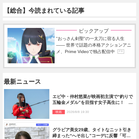
【総合】今読まれている記事
ピックアップ
“おっさん剣聖”の一太刀に宿る人生
―― 世界で話題の本格アクションアニ
メ、Prime Videoで独占配信中
P R
最新ニュース
エビ中・仲村悠菜が映画初主演で“釣りで
五輪金メダル”を目指す女子高生に！ 映
画『つりこまち』今秋公開
映画
2026/8/8 19:30
グラビア美女29歳、タイトなニット引き
締まった“へそ出し”コーデに反響「可愛