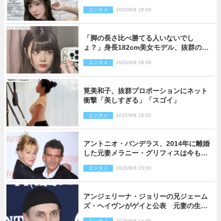
い過ぎる」
エンタメ
2026/8/8 18:00
「脚の長さ比べ勝てる人いないでし
ょ？」身長182cm美女モデル、抜群のプ
ロポーションにネット衝撃
エンタメ
2026/8/8 18:00
筧美和子、抜群プロポーションにネット
衝撃「美しすぎる」「スゴイ」
エンタメ
2026/8/8 18:00
アントニオ・バンデラス、2014年に離婚
した元妻メラニー・グリフィスは今も
「親友の一人」
エンタメ
2026/8/8 15:00
アンジェリーナ・ジョリーの兄ジェーム
ズ・ヘイヴンがゲイと公表 元妻の生配
信で明らかに
エンタメ
2026/8/8 14:00