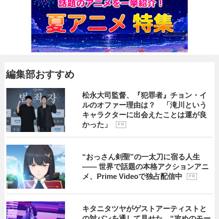
編集部おすすめ
松永大司監督、『犯罪者』チョン・イ
ルのオファー理由は？ 「滝川という
キャラクターに出会えたことは運が良
かった」
P R
“おっさん剣聖”の一太刀に宿る人生
―― 世界で話題の本格アクションアニ
メ、Prime Videoで独占配信中
P R
キタニタツヤがゲストアーティストと
の対バンを通して見せた、“攻めのモー