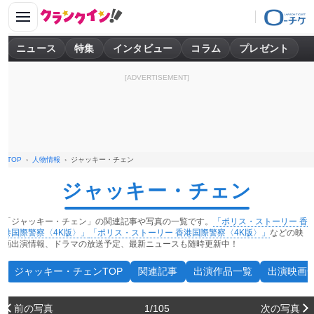
ニュース
特集
インタビュー
コラム
プレゼント
[ADVERTISEMENT]
TOP
人物情報
ジャッキー・チェン
ジャッキー・チェン
「ジャッキー・チェン」の関連記事や写真の一覧です。
「ポリス・ストーリー 香
港国際警察〈4K版〉」
「ポリス・ストーリー 香港国際警察〈4K版〉」
などの映
画出演情報、ドラマの放送予定、最新ニュースも随時更新中！
ジャッキー・チェンTOP
関連記事
出演作品一覧
出演映画
前の写真
1/105
次の写真