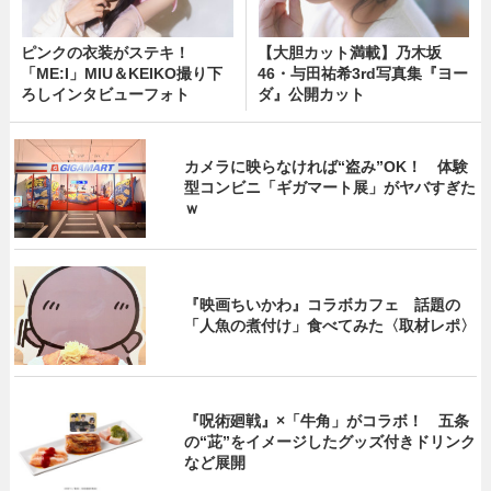
ピンクの衣装がステキ！
【大胆カット満載】乃木坂
「ME:I」MIU＆KEIKO撮り下
46・与田祐希3rd写真集『ヨー
ろしインタビューフォト
ダ』公開カット
カメラに映らなければ“盗み”OK！ 体験
型コンビニ「ギガマート展」がヤバすぎた
ｗ
『映画ちいかわ』コラボカフェ 話題の
「人魚の煮付け」食べてみた〈取材レポ〉
『呪術廻戦』×「牛角」がコラボ！ 五条
の“茈”をイメージしたグッズ付きドリンク
など展開