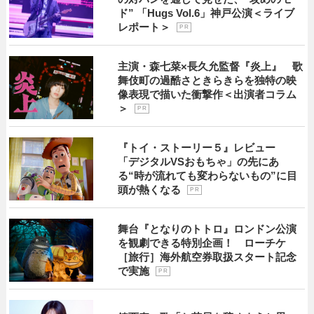
ド” 「Hugs Vol.6」神戸公演＜ライブ
レポート＞
P R
主演・森七菜×長久允監督『炎上』 歌
舞伎町の過酷さときらきらを独特の映
像表現で描いた衝撃作＜出演者コラム
＞
P R
『トイ・ストーリー５』レビュー
「デジタルVSおもちゃ」の先にあ
る“時が流れても変わらないもの”に目
頭が熱くなる
P R
舞台『となりのトトロ』ロンドン公演
を観劇できる特別企画！ ローチケ
［旅行］海外航空券取扱スタート記念
で実施
P R