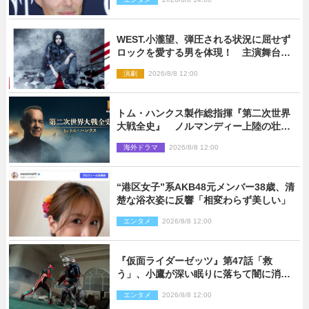
WEST.小瀧望、弾圧される状況に屈せず
ロックを愛する男を体現！ 主演舞台
『ロックンロール』ビジュアル解禁
演劇
2026/8/8 12:00
トム・ハンクス製作総指揮『第二次世界
大戦全史』 ノルマンディー上陸の壮絶
な戦場を収めた特別映像解禁
海外ドラマ
2026/8/8 12:00
“港区女子”系AKB48元メンバー38歳、清
楚な浴衣姿に反響「相変わらず美しい」
エンタメ
2026/8/8 12:00
『仮面ライダーゼッツ』第47話「救
う」、小鷹が深い眠りに落ちて闇に消え
る…？
エンタメ
2026/8/8 12:00