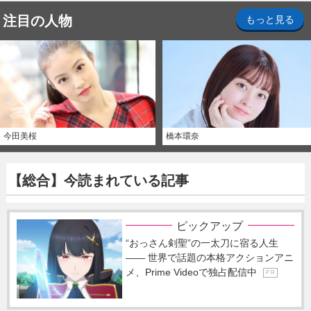
注目の人物
もっと見る
今田美桜
橋本環奈
【総合】今読まれている記事
ピックアップ
“おっさん剣聖”の一太刀に宿る人生
―― 世界で話題の本格アクションアニ
メ、Prime Videoで独占配信中
P R