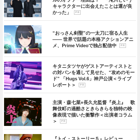
キャラクターに出会えたことは運が良
かった」
P R
“おっさん剣聖”の一太刀に宿る人生
―― 世界で話題の本格アクションアニ
メ、Prime Videoで独占配信中
P R
キタニタツヤがゲストアーティストと
の対バンを通して見せた、“攻めのモー
ド” 「Hugs Vol.6」神戸公演＜ライブ
レポート＞
P R
主演・森七菜×長久允監督『炎上』 歌
舞伎町の過酷さときらきらを独特の映
像表現で描いた衝撃作＜出演者コラム
＞
P R
『トイ・ストーリー５』レビュー