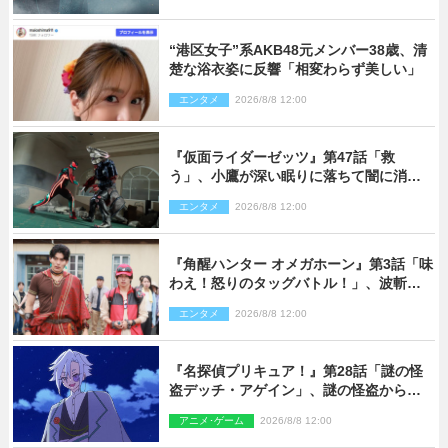
“港区女子”系AKB48元メンバー38歳、清
楚な浴衣姿に反響「相変わらず美しい」
エンタメ
2026/8/8 12:00
『仮面ライダーゼッツ』第47話「救
う」、小鷹が深い眠りに落ちて闇に消え
る…？
エンタメ
2026/8/8 12:00
『角醒ハンター オメガホーン』第3話「味
わえ！怒りのタッグバトル！」、波斬の
ギリコがハンターバトルを挑んできた！
エンタメ
2026/8/8 12:00
『名探偵プリキュア！』第28話「謎の怪
盗デッチ・アゲイン」、謎の怪盗から不
思議な予告状が届く
アニメ･ゲーム
2026/8/8 12:00