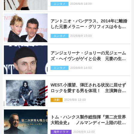
エンタメ
2026/8/8 18:00
アントニオ・バンデラス、2014年に離婚
した元妻メラニー・グリフィスは今も
「親友の一人」
エンタメ
2026/8/8 15:00
アンジェリーナ・ジョリーの兄ジェーム
ズ・ヘイヴンがゲイと公表 元妻の生配
信で明らかに
エンタメ
2026/8/8 14:00
WEST.小瀧望、弾圧される状況に屈せず
ロックを愛する男を体現！ 主演舞台
『ロックンロール』ビジュアル解禁
演劇
2026/8/8 12:00
トム・ハンクス製作総指揮『第二次世界
大戦全史』 ノルマンディー上陸の壮絶
な戦場を収めた特別映像解禁
海外ドラマ
2026/8/8 12:00