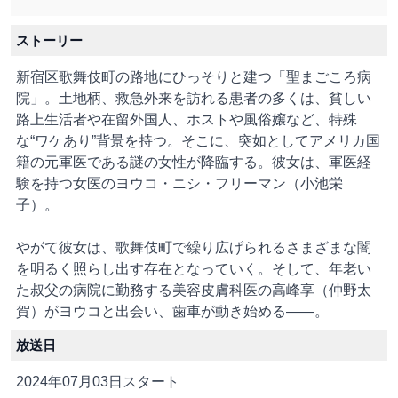
ストーリー
新宿区歌舞伎町の路地にひっそりと建つ「聖まごころ病
院」。土地柄、救急外来を訪れる患者の多くは、貧しい
路上生活者や在留外国人、ホストや風俗嬢など、特殊
な“ワケあり”背景を持つ。そこに、突如としてアメリカ国
籍の元軍医である謎の女性が降臨する。彼女は、軍医経
験を持つ女医のヨウコ・ニシ・フリーマン（小池栄
子）。
やがて彼女は、歌舞伎町で繰り広げられるさまざまな闇
を明るく照らし出す存在となっていく。そして、年老い
た叔父の病院に勤務する美容皮膚科医の高峰享（仲野太
賀）がヨウコと出会い、歯車が動き始める――。
放送日
2024年07月03日スタート