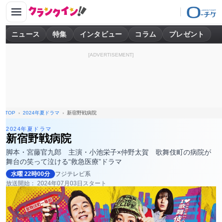
ニュース
特集
インタビュー
コラム
プレゼント
[ADVERTISEMENT]
TOP
2024年夏ドラマ
新宿野戦病院
2024年夏ドラマ
新宿野戦病院
脚本・宮藤官九郎 主演・小池栄子×仲野太賀 歌舞伎町の病院が
舞台の笑って泣ける“救急医療”ドラマ
水曜 22時00分
フジテレビ系
放送開始： 2024年07月03日スタート