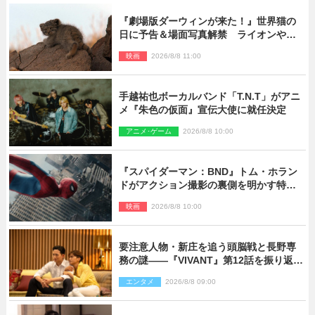
『劇場版ダーウィンが来た！』世界猫の
日に予告＆場面写真解禁 ライオンやマ
ヌルネコの赤ちゃんが大集合
映画
2026/8/8 11:00
手越祐也ボーカルバンド「T.N.T」がアニ
メ『朱色の仮面』宣伝大使に就任決定
アニメ･ゲーム
2026/8/8 10:00
『スパイダーマン：BND』トム・ホラン
ドがアクション撮影の裏側を明かす特別
映像解禁
映画
2026/8/8 10:00
要注意人物・新庄を追う頭脳戦と長野専
務の謎――『VIVANT』第12話を振り返
る！
エンタメ
2026/8/8 09:00