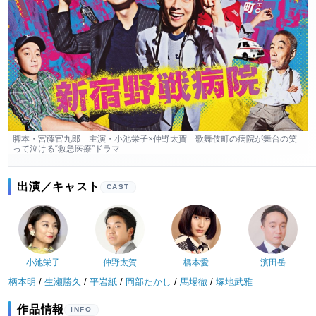
脚本・宮藤官九郎 主演・小池栄子×仲野太賀 歌舞伎町の病院が舞台の笑
って泣ける“救急医療”ドラマ
出演／キャスト
CAST
小池栄子
仲野太賀
橋本愛
濱田岳
柄本明
/
生瀬勝久
/
平岩紙
/
岡部たかし
/
馬場徹
/
塚地武雅
作品情報
INFO