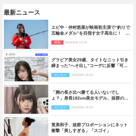
最新ニュース
エビ中・仲村悠菜が映画初主演で“釣りで
五輪金メダル”を目指す女子高生に！ 映
画『つりこまち』今秋公開
映画
2026/8/8 19:30
グラビア美女29歳、タイトなニット引き
締まった“へそ出し”コーデに反響「可愛
い過ぎる」
エンタメ
2026/8/8 18:00
「脚の長さ比べ勝てる人いないでし
ょ？」身長182cm美女モデル、抜群のプ
ロポーションにネット衝撃
エンタメ
2026/8/8 18:00
筧美和子、抜群プロポーションにネット
衝撃「美しすぎる」「スゴイ」