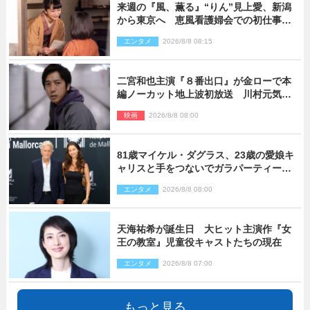
来週の『風、薫る』“りん”見上愛、新潟
から東京へ 恵風看護婦会での初仕事に
向かう
エンタメ
2026/8/8 08:15
二宮和也主演『８番出口』が金ローで本
編ノーカット地上波初放送 川村元気監
督＆二宮コメント到着
映画
2026/8/8 08:00
81歳マイケル・ダグラス、23歳の愛娘キ
ャリスと手をつないでガラパーティーに
来場
エンタメ
2026/8/8 08:00
天海祐希が誕生日 大ヒット主演作『女
王の教室』児童役キャストたちの現在
エンタメ
2026/8/8 07:00
もっと見る