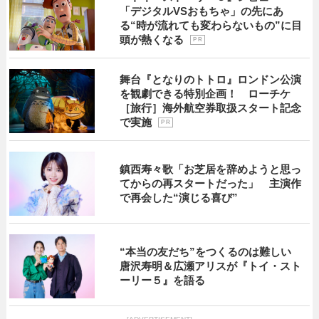
「デジタルVSおもちゃ」の先にあ
る“時が流れても変わらないもの”に目
頭が熱くなる
P R
舞台『となりのトトロ』ロンドン公演
を観劇できる特別企画！ ローチケ
［旅行］海外航空券取扱スタート記念
で実施
P R
鎮西寿々歌「お芝居を辞めようと思っ
てからの再スタートだった」 主演作
で再会した“演じる喜び”
“本当の友だち”をつくるのは難しい
唐沢寿明＆広瀬アリスが『トイ・スト
ーリー５』を語る