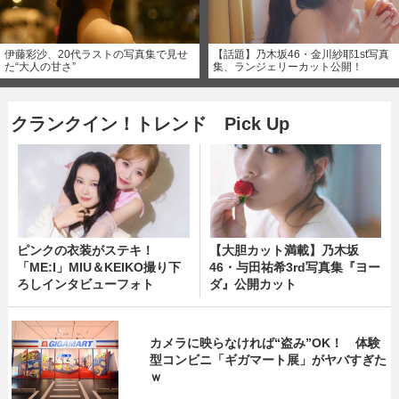
伊藤彩沙、20代ラストの写真集で見せ
【話題】乃木坂46・金川紗耶1st写真
た“大人の甘さ”
集、ランジェリーカット公開！
クランクイン！トレンド Pick Up
ピンクの衣装がステキ！
【大胆カット満載】乃木坂
「ME:I」MIU＆KEIKO撮り下
46・与田祐希3rd写真集『ヨー
ろしインタビューフォト
ダ』公開カット
カメラに映らなければ“盗み”OK！ 体験
型コンビニ「ギガマート展」がヤバすぎた
ｗ