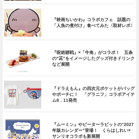
『映画ちいかわ』コラボカフェ 話題の
「人魚の煮付け」食べてみた〈取材レポ〉
『呪術廻戦』×「牛角」がコラボ！ 五条
の“茈”をイメージしたグッズ付きドリンク
など展開
『ドラえもん』の四次元ポケットがバッグ
やポーチに！ 「グラニフ」コラボアイテ
ム8．11発売
『ムーミン』やピーターラビットの“2027
年版カレンダー”登場！ くらはしれい×
サンリオコラボも新展開